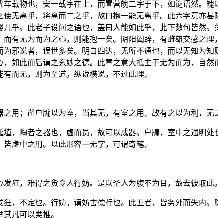
犹车载物也，安一载字在上，而置营魄二字于下，如谜语然。魄
之使无离乎，将离而二之乎，故曰抱一能无离乎。此六字意亦甚
婴儿乎。此老子设问之语也，盖曰人能如此乎，此下数句皆然。
，而有无为而为之心，则能抱一矣。阴阳阖辟，有雌雄交感之理
而为邪说者，误世多矣。明白四达，无所不通也，而以无知为知
心，如此而后谓之玄妙之德。此章之意大抵主于无为而为，自然
能有而无，则为至道。纵说横说，不过此理。
器之用；凿户牖以为室，当其无，有室之用。故有之以为利，无
埏埴，陶者之器也，虚而员，故可以成器。户牖，室中之通明处
，皆虚中之用。以此形容一无字，可谓奇笔。
心发狂，难得之货令人行妨。是以圣人为腹不为目，故去彼取此
发狂，不定也。行妨，谓妨害德行也。此五者，皆务外而失内。
举其凡可以类推。