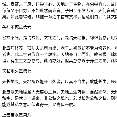
然。橐籥之于风，何尝容心，天地之于生物，亦何尝容心，故
每每至于自穷，不如默然而忘言。子曰：予欲无言，天何言哉
矣。如此看得破，非惟一章之中首末贯串，语意明白，而其文
谷神不死章第六
谷神不死，是谓玄牝。玄牝之门，是谓天地根。绵绵若存，用
此章乃修养一项功夫之所自出，老子之初意却不专为修养也。
者也。此二字只形容一个虚字。天地亦自此而出，故曰根。绵
理，有生生之意存焉。此语亦好，但其意亦近于养生之论。此
天长地久章第七
天长地久。天地所以能长且久者，以其不自生，故能长生。是
此章以天地喻圣人无容心之意。天地之生万物，自然而然，无
私字，是就身上说来，非公私之私也。若以私为公私之私，则
能成其私之意。但说得来，又高似一层。
上善若水章第八