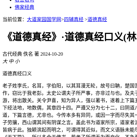
佛家经典
当前位置：
大道家园国学网
>
四辅真经
>
道德真经
《道德真经》·道德真经口义(林
古代经典
佚名 著
2024-10-20
大
中
小
道德真经口义
老子姓李氏，名耳，字伯阳，以其耳漫无轮，故号曰聃，楚国
作，窃比于我老彭。太史公谓夫子所严事，亦非过与也。及夫
游，将出散关。关令尹喜，知为异人，强以著书，遂着上下篇
下经法地，地数偶，其章四十四。严遵又分为七十二，曰阴道
道，下篇言德，尤非也。今传本多有异同，或因一字而尽失其
子劳攘，西山谓其间有阴谋之言。盖此书为道家所宗，道家者
皆病于此。独颖滨起而明之，可谓得其近似，而文义语脉未能