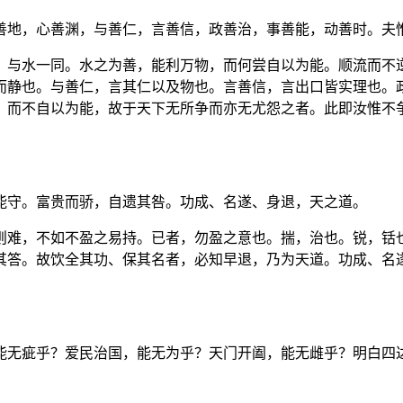
善地，心善渊，与善仁，言善信，政善治，事善能，动善时。夫
，与水一同。水之为善，能利万物，而何尝自以为能。顺流而不
而静也。与善仁，言其仁以及物也。言善信，言出口皆实理也。
，而不自以为能，故于天下无所争而亦无尤怨之者。此即汝惟不
能守。富贵而骄，自遗其咎。功成、名遂、身退，天之道。
则难，不如不盈之易持。已者，勿盈之意也。揣，治也。锐，铦
其答。故饮全其功、保其名者，必知早退，乃为天道。功成、名
能无疵乎？爱民治国，能无为乎？天门开阖，能无雌乎？明白四