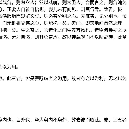
以载营，则为众人；营以载魄，则为圣人。合而言之，则营魄为
隐，正要人自参自悟也。婴儿未有闻见，则其气专。致者，极
荡涤瑕垢而观览玄冥，则必有分别之心。无疵者，无分别也。虽
，而无雌雄交感之心，则能抱一矣。天门，即天地间自然之理
则抱一矣。生之畜之，言造化之间生养万物也。造物何尝视之以
而然。无为自然，则其心常虚，故以神载魄而不以魄载神，此圣
之以为用。
也。此三者，皆是譬喻虚者之为用，故曰有之以为利，无之以为
。
腹内也，目外也，圣人务内不务外，故去彼而取此。彼，上五者