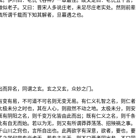
耳。伊川曰：老氏《谷神》一章最佳。故文定曰：老氏五千言，
微似老子。又曰：晋宋人多说庄老，未足尽庄老实处。然则前辈
真所谓千载而下知其解者，旦暮遇之也。
出而异名，同谓之玄。玄之又玄，众妙之门。
有变有易，不可道不可名则无变无易。有仁义礼智之名，则仁者
太极未分之时也，其在人心，则寂然不动之地。太极未分，则安
既有阴阳之名，则千变万化皆由此而出；既有仁义之名，则千条
此有自无而始。若以为无，则又有所谓莽莽荡荡、招殃祸之事。
于山川之窍也，言所自出也。此两欲字有深意，欲者，要也，要