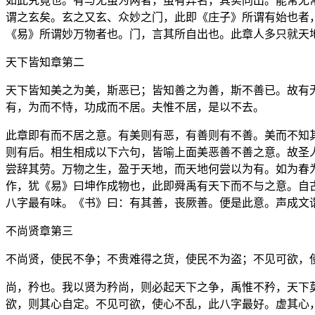
如此究竟也。有与无虽为两者，虽有异名，其实同出。能常无
谓之玄矣。玄之又玄、众妙之门，此即《庄子》所谓有始也者
《易》所谓妙万物者也。门，言其所自出也。此章人多只就天
天下皆知章第二
天下皆知美之为美，斯恶已；皆知善之为善，斯不善已。故有
有，为而不恃，功成而不居。夫惟不居，是以不去。
此章即有而不居之意。有美则有恶，有善则有不善。美而不知
则有后。相生相成以下六句，皆喻上面美恶善不善之意。故圣
尝辞其劳。万物之生，盈于天地，而天地何尝以为有。如为春
作，犹《易》曰坤作成物也，此即舜禹有天下而不与之意。自
八字最有味。《书》曰：有其善，丧厥善。便是此意。声成文
不尚贤章第三
不尚贤，使民不争；不贵难得之货，使民不为盗；不见可欲，
尚，矜也。我以贤为矜尚，则必起天下之争，禹惟不矜，天下
欲，则其心自定。不见可欲，使心不乱，此八字最好。虚其心