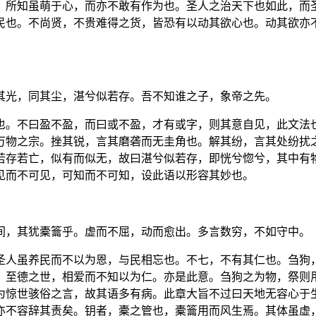
，所知虽萌于心，而亦不敢有作为也。圣人之治天下也如此，而
民也。不尚贤，不贵难得之货，皆恐有以动其欲心也。动其欲亦
其光，同其尘，湛兮似若存。吾不知谁之子，象帝之先。
也。不曰盈不盈，而曰或不盈，才有或字，则其意自见，此文法
万物之宗。挫其锐，言其磨砻而无圭角也。解其纷，言其处纷扰
若存若亡，似有而似无，故曰湛兮似若存，即恍兮惚兮，其中有
见而不可见，可知而不可知，设此语以形容其妙也。
间，其犹橐籥乎。虚而不屈，动而愈出。多言数穷，不如守中。
圣人虽养民而不以为恩，与民相忘也。不七，不有其仁也。刍狗
：至德之世，相爱而不知以为仁。亦是此意。刍狗之为物，祭则
为惊世骇俗之言，故其语多有病。此章大旨不过曰天地无容心于
亦不容辞其责矣。钥者，橐之管也，橐籥用而风生焉。其体虽虚