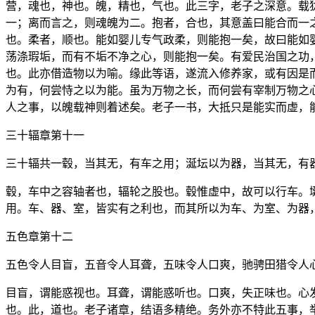
营，魂也，神也。魄，精也，气也。此三字，老子之深意。载
一；离而言之，则魂魄为二。抱者，合也，其意盖曰能合而一
也。柔者，顺也。能如婴儿专气政柔，则能抱一矣，故曰能如
荡涤瑕垢，而有不垢不净之心，则能抱一矣。有爱民治国之功
也。此亦借造物以为喻。缘此等语，遂流入修养家，或有因是
为有，何尝恃之以为能。虽为万物之长，而何尝有宰制万物之
人之事，以魄载神则着述矣。老子一书，大抵只是能实而虚，
三十辐章第十一
三十辐共一毂，当其无，有车之用；涎坛以为器，当其无，有
毂，车中之容轴者也，辐轮之股也。毂惟虚中，故可以行车。
用。车、器、室，皆实有之利也，而其所以为车、为室、为器
五色章第十二
五色令人目盲，五音令人耳聋，五味令人口爽，驰骋田猎令人
目盲，谓能惑视也。耳聋，谓能惑听也。口爽，失正味也。心
也。此，道也。老子诸章，结语多精绝。务外亦不特此五事，