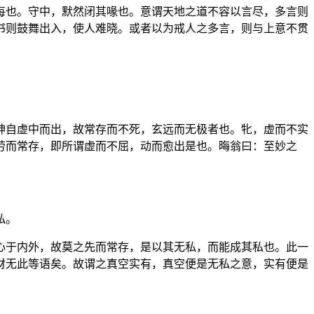
每也。守中，默然闭其喙也。意谓天地之道不容以言尽，多言则
书则鼓舞出入，使人难晓。或者以为戒人之多言，则与上意不贯
神自虚中而出，故常存而不死，玄远而无极者也。牝，虚而不实
劳而常存，即所谓虚而不屈，动而愈出是也。晦翁曰：至妙之
私。
心于内外，故莫之先而常存，是以其无私，而能成其私也。此一
财无此等语矣。故谓之真空实有，真空便是无私之意，实有便是