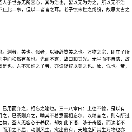
圣人于世亦无所容心，其为治也，皆以无为为之，所以无不治
不止此二事，但以二者言之耳。老子愤末世之纷纷，故思太古之
也。渊者，美也。似者，以疑辞赞美之也。万物之宗，即庄子所
之中而秩然有条也。光而不露，故曰和其光。无尘而不自洁，故
物是也。吾不知谁之子者，亦设疑辞以美之也。象，似也。帝，
，已用而弃之，相忘之喻也。三十八章曰：上德不德，是以有
用之，已祭则弃之，喻其不着意而相忘尔。以精言之，则有所过
生物，圣人无容心于养民。却如此下语，涉于奇怪，而读者不
，而用之不屈，动则风生，愈出愈有，天地之间其生万物也亦