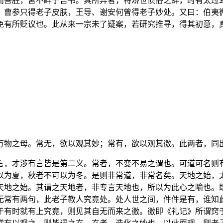
而善胜，皆不畔于吾书。其所异者，特矫世愤俗之辞，时有太过
、曹参只得老子皮肤，王导、谢安何曾得老子妙处。又曰：伯夷
免有所贬议也。此从来一宗未了疑案，若研究推寻，得其初意，
万物之母。常无，欲以观其妙；常有，欲以观其徼。此两者，同
言，才涉有言皆是第二义。常者，不变不易之谓也。可道可名则
以为夏，秋者不可以为冬。是则非常道，非常名矣。天地之始，
天地之始。其谓之天地者，非专言天地也，所以为此心之喻也。
无常有两句，此老子教人究竟处。处人世之间，件件是有，谁知
于有时就有上究竟，则见其自无而来之徼。徼即《礼记》所谓窍