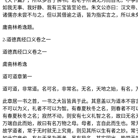
《天下篇》，所以多合于佛书。若老子所谓无为而自化，不争
如我无事、我好静、我有三宝皆至论也。朱文公亦曰：汉文帝
诸儒亦未尝不与之，但以其借谕之语，皆为指实言之，所以未
庸斋林希逸题。
2-道德真经口义卷之一
道德真经口义卷之一
鬳斋林希逸
道可道章第一
道可道，非常道。名可名，非常名。无名，天地之始，有名，
此章居一书之首，一书之大旨皆具于此。其意盖以为道本不容
不可以为义，礼者不可以为智。有春夏秋冬之名，则春者不可
有春夏秋冬之名；寂然不动，则安有七义礼智之名，故曰无名
万端自此而始，故曰有名万物之母。母者，言自此而生也。常
故学道者，常于无时就无上究竟，则见其所以生有者之妙。常