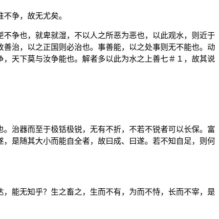
惟不争，故无尤矣。
逆不争也，就卑就湿，不以人之所恶为恶也，以此观水，则近于
政善治，以之正国则必治也。事善能，以之处事则无不能也。动
争，天下莫与汝争能也。解者多以此为水之上善七＃１，故其说
也。治器而至于极铦极锐，无有不折，不若不锐者可以长保。富
遂，是随其大小而能自全者，故曰成、曰遂。若不知自足，则何
达，能无知乎？生之畜之，生而不有，为而不恃，长而不宰，是