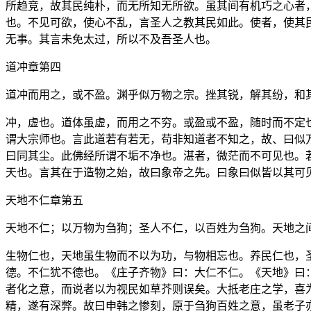
所趋竞，故其民纯朴，而无所知无所欲。虽其间有机巧之心者
也。不见可欲，使心不乱，言圣人之教其民如此。使者，使其
无事。其言未免太过，所以不及吾圣人也。
道冲章第四
道冲而用之，或不盈。渊乎似万物之宗。挫其锐，解其纷，和
冲，虚也。道体虽虚，而用之不穷。或盈或不盈，随时而不定
谓大宗师也。言此道若有若无，苟非知道者不知之，故、曰似
曰同其尘。此佛经所谓不垢不净也。湛者，微茫而不可见也。
天也。言其在于造物之始，故曰象帝之先。曰象曰似皆以其可
天地不仁章第五
天地不仁；以万物为刍狗；圣人不仁，以百姓为刍狗。天地之
生物仁也，天地虽生物而不以为功，与物相忘也。养民仁也，
德。不仁犹不德也。《庄子齐物》曰：大仁不仁。《天地》曰
者化之意，而说者以为视民如草芥则误矣。大抵老庄之学，喜
精，遂有深弊。故曰申韩之惨刻，原于刍狗百姓之意，虽老子