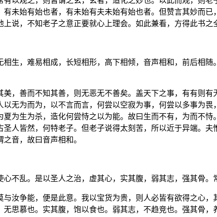
常有以观之，则皆谓之玄，玄者，造化之妙也。以此而观，则老
，有未始有始也者，有未始有夫未始有始也者。但赞言其妙而已
地上说，不知老子之意正要就心上理会。如此兼看，方得此书之
无相生，难易相成，长短相形，高下相倾，音声相和，前后相随
其美，善而不知其善，则无恶无不善矣。盖天下之事，有有则有
人以无为而为，以不言而言，何尝以空寂为事，何尝以多事为畏
为夏为生为杀，造化何尝恃之以为能。故曰生而不有，为而不恃
古圣人皆然，何特老子。但老子说得太刻苦，所以近于异端。夫
谓之音，故曰音声相和。
使心不乱。是以圣人之治，虚其心，实其腹，弱其志，强其骨。
莫与汝争能，便是此意。我以宝货为贵，则人必皆有欲得之心，
，无思慕也。实其腹，饱以食也。弱其志，不趋竞也。强其骨，