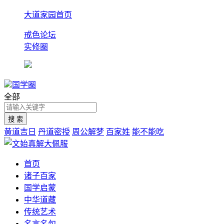
大道家园首页
戒色论坛
实修圈
国学圈
全部
黄道吉日
丹道密授
周公解梦
百家姓
能不能吃
首页
诸子百家
国学启蒙
中华道藏
传统艺术
名言名句