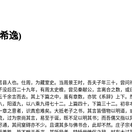
希逸)
苦县人也。仕周，为藏室史。当周景王时，吾夫子年三十，尝问
子没后百二十九年，有周太史檐，尝见秦献公，言离合之数，或
五千余言而去。其上下篇之中，虽有章数，亦犹《系辞》上下。
八，阳道九，以八乘九得七十二。上篇四十，下篇三十二。初非
一章之意者，识真愈难矣。大抵老子之书，其言皆借物以明道，
流，过为崇尚其言，易至于诞，既不足以明其书；而吾儒又指以
尽通，其间窒碍亦不少。且谓其多与佛书合，此却不然。庄子宗