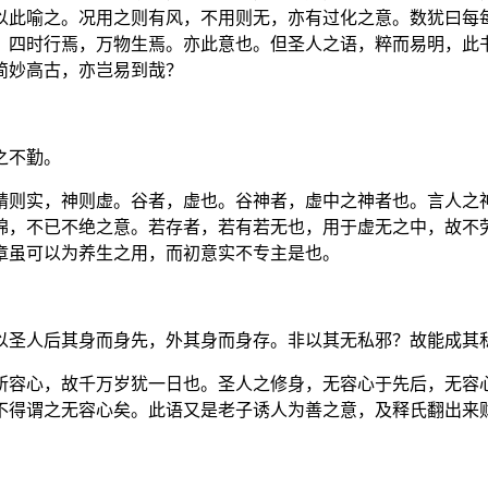
以此喻之。况用之则有风，不用则无，亦有过化之意。数犹曰每
？四时行焉，万物生焉。亦此意也。但圣人之语，粹而易明，此
简妙高古，亦岂易到哉？
之不勤。
精则实，神则虚。谷者，虚也。谷神者，虚中之神者也。言人之
绵，不已不绝之意。若存者，若有若无也，用于虚无之中，故不
章虽可以为养生之用，而初意实不专主是也。
以圣人后其身而身先，外其身而身存。非以其无私邪？故能成其
所容心，故千万岁犹一日也。圣人之修身，无容心于先后，无容
不得谓之无容心矣。此语又是老子诱人为善之意，及释氏翻出来