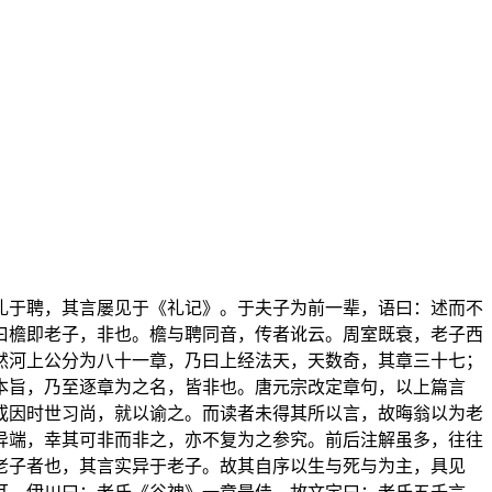
礼于聘，其言屡见于《礼记》。于夫子为前一辈，语曰：述而不
曰檐即老子，非也。檐与聘同音，传者讹云。周室既衰，老子西
然河上公分为八十一章，乃曰上经法天，天数奇，其章三十七；
本旨，乃至逐章为之名，皆非也。唐元宗改定章句，以上篇言
或因时世习尚，就以谕之。而读者未得其所以言，故晦翁以为老
异端，幸其可非而非之，亦不复为之参究。前后注解虽多，往往
老子者也，其言实异于老子。故其自序以生与死与为主，具见