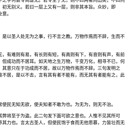
子之学何尝专尚虚无。若专主于无，则不曰两者同出矣，不曰同
，初无别义。若曰一层上又有一层，则非其本旨。众妙，即
全意。
。是以圣人处无为之事，行不言之教。万物作焉而不辞，生而不
无，有难则有易，有长则有短，有高则有下，有音则有声，有前
，但成功而不居耳。如天地之生万物，千变万化，相寻不已，何
。其意只在于功成而不居，故以万物作焉而不辞。三句发明之
惟不居，是以不去，言有其有者不能有，而无其有者能有之，此
常使民无知无欲，使夫知者不敢为也。为无为，则无不治。
其弊将至于为盗。此二句发下面可欲之意也。人惟不见其所可
养其力也。言太古圣人，但使民饱于食而无他思慕，力皆壮而无