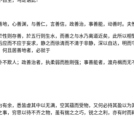
不自生，乌足语此？
善地，心善渊，与善仁，言善信，政善治，事善能，动善时。夫
於性则存善，於五行则生水，而善之与水乃离道近矣，此所以相
后应而不应于妄求，静之而徐清而不清于非静，深以自达，明而
。何且居善地者，必就于
外不欺人；政善治者，执柔弱而胜刚强；事善能者，渡舟楫而无
为有余，悉皆虚其中以无满，空其蕴而受物，又何必持其盈以为
之事，穷思以待不齐之物，虽有揣之之巧，锐之之利，亦有时而