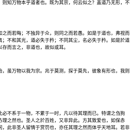
，则知万物本乎道者也。既为其宗，何云似之？盖道乃无形，不
和之而若晦；不独异于众，则同之而若愚。如是于道也，弗视而
真；不和其光，道必失于矜；不同其尘，名必失于矜。如是於道
以存而言之，非道也，故似或耳。
始，虽万物以我为宗。兆于莫测，探于莫先，彼象有形也，我则
此必不系于一物，不累于一时，凡以待其理而已。特谓之刍狗
乃理之然也。圣人之於百姓，又非异此。方其致爱也，如保赤
闲，此非圣人留情于赏罚也，亦任其理之然而体乎天地耳。若非