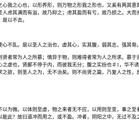
之心我之心也，以形养形，则万物之形我之形也，又奚有两其意
圣人虑其满而有溢，故乃抑之；虑其盈而有亏，故乃损之。大而
，是以不去。
使心不乱。是以圣人之治也，虚其心，实其腹，弱其志，强其骨
则贤者常为人之所慕；情异于物，则难得者常为人之所求。慕于
心之虚也，贤鄙不停于内，而彼我无分；腹之实纷也＃1，华不
求之欲，则圣人之为，无不治矣。则不尚贤之篇，乃复人之性，
不以为微。以体则至虚，物之来者无不应，以用则至变，事之至
以能此？故曰道冲而用之，或不盈。冲者，阴阳之中，无过不及