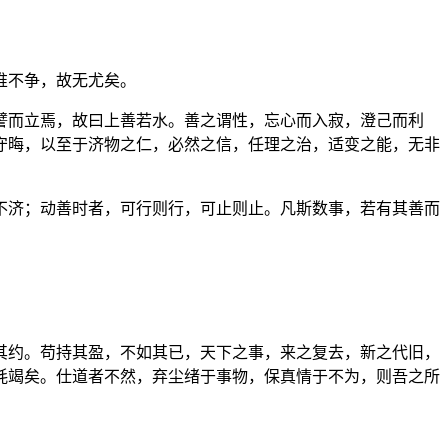
惟不争，故无尤矣。
譬而立焉，故曰上善若水。善之谓性，忘心而入寂，澄己而利
守晦，以至于济物之仁，必然之信，任理之治，适变之能，无非
不济；动善时者，可行则行，可止则止。凡斯数事，若有其善而
其约。苟持其盈，不如其已，天下之事，来之复去，新之代旧，
耗竭矣。仕道者不然，弃尘绪于事物，保真情于不为，则吾之所