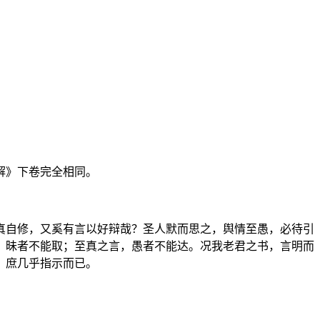
解》下卷完全相同。
真自修，又奚有言以好辩哉？圣人默而思之，舆情至愚，必待引
，昧者不能取；至真之言，愚者不能达。况我老君之书，言明而
，庶几乎指示而已。