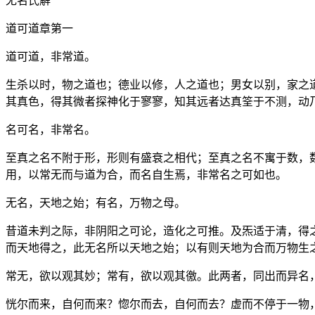
无名氏解
道可道章第一
道可道，非常道。
生杀以时，物之道也；德业以修，人之道也；男女以别，家之
其真色，得其微者探神化于寥寥，知其远者达真筌于不测，动
名可名，非常名。
至真之名不附于形，形则有盛衰之相代；至真之名不寓于数，
用，以常无而与道为合，而名自生焉，非常名之可如也。
无名，天地之始；有名，万物之母。
昔道未判之际，非阴阳之可论，造化之可推。及炁适于清，得
而天地得之，此无名所以天地之始；以有则天地为合而万物生
常无，欲以观其妙；常有，欲以观其徼。此两者，同出而异名
恍尔而来，自何而来？惚尔而去，自何而去？虚而不停于一物