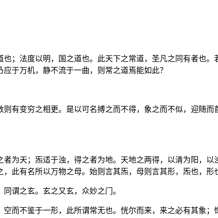
道也；法度以明，国之道也。此天下之常道，圣凡之同有者也。
乃应于万机，静不流于一曲，则常之道焉能如此？
数则有变穷之相更。是以可名搏之而不得，象之而不似，迎随而
之者为天；炁适于浊，得之者为地。天地之两得，以清为阳，以
之，此有名所以万物之母。始则言其炁，母则言其形，炁也，形
，同谓之玄。玄之又玄，众妙之门。
，空而不鉴于一形，此所谓常无也。恍尔而来，来之必有其象；