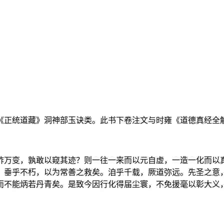
《正统道藏》洞神部玉诀类。此书下卷注文与时雍《道德真经全
酢万变，孰敢以窥其迹？则一往一来而以元自虚，一造一化而以
，垂乎不朽，以为常善之救矣。洎乎千载，厥道弥远。先圣之意
而不能炳若丹青矣。是致今因行化得届尘寰，不免援毫以彰大义