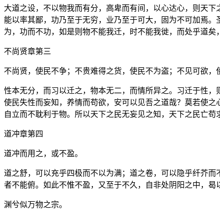
大道之设，不以物我而有分，高卑而有间，以心达心，则天下
能以率其鄙，功乃至于无穷，业乃至于可大，固为不可加焉。
为，功而不功，如是则物不能我迁，时不能我徙，而处乎道矣
不尚贤章第三
不尚贤，使民不争；不贵难得之货，使民不为盗；不见可欲，
性本无分，而习以迁之，物本无二，而情所异之。习迁于性，
使民失性而妄知，养情而苟欲，安可以见吾之道哉？莫若使之
自立而不耽利于物。所以天下之民无妄见之知，天下之民亡苟
道冲章第四
道冲而用之，或不盈。
道之舒，可以充乎四极而不以为满；道之卷，可以隐乎纤芥而
者不能俯。如此不惟不盈，又至于不久，自非处阴阳之中，曷
渊兮似万物之宗。