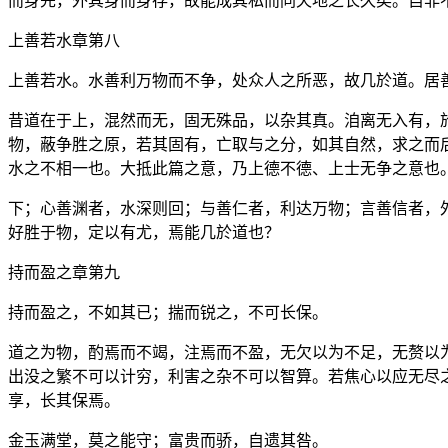
而身先，外其身而身存，故能成其私而同天地之长久矣。自非
上善若水章第八
上善若水。水善利万物而不争，处众人之所恶，故几於道。居
昔道在于上，混然而无，固无殊品，以杂其真。洎离无入有，
物，蔽争胜之原，若其固有，亡取与之分，如其自然，求之而
水之不相一也。大抵此篇之意，乃上德不德、上士无争之意也
下；心善渊者，水深则回；与善仁者，利达万物；言善信者，
好胜于物，定以有尤，焉能几於道也？
持而盈之章第九
持而盈之，不如其已；揣而锐之，不可长保。
道之为物，酌焉而不竭，注焉而不盈，无欠以为不足，无赘以
出没之繁不可以计穷，利害之杂不可以智算。若焦心以应无尽
享，长其保焉。
金玉满堂，莫之能守；富贵而骄，自遗其咎。