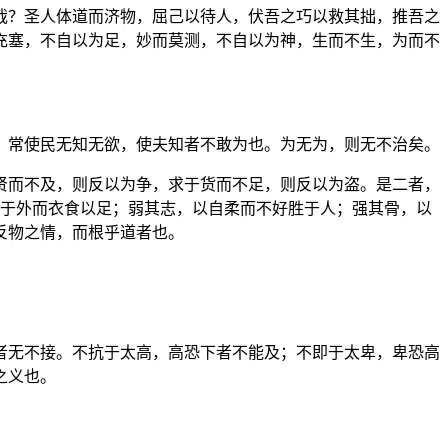
哉？圣人体道而济物，屈己以待人，伏吾之巧以救其拙，推吾之
充塞，不自以为足，妙而莫测，不自以为神，生而不生，为而不
。常使民无知无欲，使夫知者不敢为也。为无为，则无不治矣。
贤而不及，则反以为争，求于货而不足，则反以为盗。是二者，
诱于外而衣食以足；弱其志，以自柔而不好胜于人；强其骨，以
反物之情，而根乎道者也。
者无不接。不抗于太高，高恐下者不能及；不即于太卑，卑恐高
之义也。