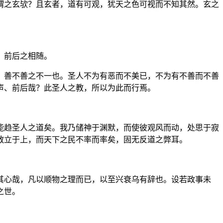
谓之玄欤？且玄者，道有可观，犹天之色可视而不知其然。玄之
，前后之相随。
，善不善之不一也。圣人不为有恶而不美已，不为有不善而不善
声、前后哉？此圣人之教，所以为此而行焉。
能趋圣人之道矣。我乃储神于渊默，而使彼观风而动，处思于寂
教立于上，而天下之民不率而率矣，固无反道之弊耳。
其心哉，凡以顺物之理而已，以至兴衰乌有辞也。设若政事未
之世。