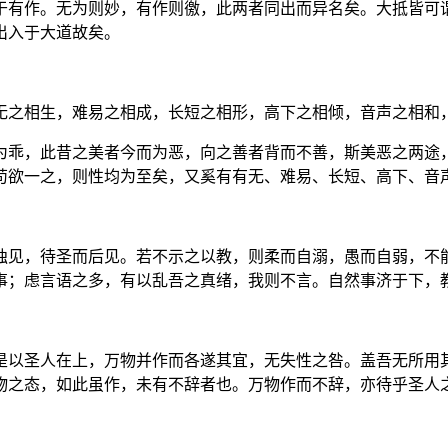
于有作。无为则妙，有作则徼，此两者同出而异名矣。大抵皆可
出入于大道故矣。
无之相生，难易之相成，长短之相形，高下之相倾，音声之相和
为乖，此昔之美者今而为恶，向之善者背而不善，斯美恶之两途
苟欲一之，则性均为至矣，又奚有有无、难易、长短、高下、音
独见，待圣而后见。若不示之以教，则柔而自溺，愚而自弱，不
事；虑言语之多，有以乱吾之真绪，我则不言。自然事济于下，
是以圣人在上，万物并作而各遂其宜，无失性之咎。盖吾无所用
物之态，如此虽作，未有不辞者也。万物作而不辞，亦待乎圣人