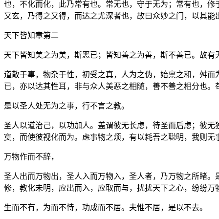
也，不化而化，此乃常有也。常无也，守于无为；常有也，修
又玄，乃得之又得，而达之尤深者也，故曰众妙之门，以其能
天下皆知章第二
天下皆知美之为美，斯恶已；皆知善之为善，斯不善已。故有
道散于事，物杂于性，初受之真，人为之伪，始禀之和，舛而
已，亦以达其性耳，非与众人美恶之相随，善不善之相分也。
是以圣人处无为之事，行不言之教。
圣人以道治己，以功加人。盖谓彼无长虑，待圣而后虑；彼无
寞，而使彼视化而为。虑事物之烦，有以耗吾之聪明，我则无
万物作而不辞，
圣人出而万物出，圣人入而万物入，圣人者，乃万物之所睹。
修，教化未明，应出而入，应取而与，扰扰天下之心，纷纷万
生而不有，为而不恃，功成而不居。夫惟不居，是以不去。