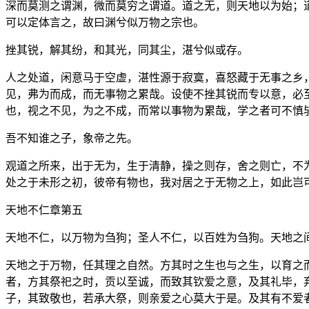
深而莫测之谓渊，微而莫穷之谓道。道之无，则天地以为始；
可以定体言之，故曰渊兮似万物之宗也。
挫其锐，解其纷，和其光，同其尘，湛兮似或存。
人之处道，闲意马于空虚，湛性源于寂寞，喜怒藏于无事之乡
见，弗为而成，而无事物之累哉。设使不挫其锐而专以意，必
也，视之不见，为之不成，而常以事物为累哉，学之者可不慎
吾不知谁之子，象帝之先。
观道之所来，出于无为，生于清静，操之则存，舍之则亡，不
处之于未形之初，彼帝有物也，我对居之于无物之上，如此岂
天地不仁章第五
天地不仁，以万物为刍狗；圣人不仁，以百姓为刍狗。天地之
天地之于万物，任其理之自然。方其时之生也与之生，以育之
者，方其祭祀之时，贡以至诚，而致其钦爱之意，及其礼毕，
子，其致敬也，若承大祭，则亲爱之心莫大于是。及其有不爱