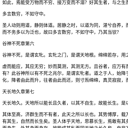
如此，焉能受万物而不穷、接万变而不溺？好其生者，与之生
多言数穷，不如守中。
圣人动则用道，静则体道。居静之时，以道为同，湛兮自养，
而不务多以为泛也，故曰多言数穷，不如守中，乃其当欤？
谷神不死章第六
谷神不死，是谓玄牝。玄牝之门，是谓天地根。绵绵若存，用
虚而能应，其应无穷；妙而莫测，其测无方。且谷者，应万有
有？此谷神所以有不死之兆尔，是谓玄牝者。道之于人，始降
化，降者由此而升，往者由此而还，则寸炁绵绵，真灵寂寂，
天长地久章第七
天长地久。天地所以能长且久者，以其不自生，故能长生。是
其体至高，济群生而不有者，此天之所以长也。其势博厚，载
有其生，自然而长生矣。圣人体乎天地，思慕长生，焉敢有其