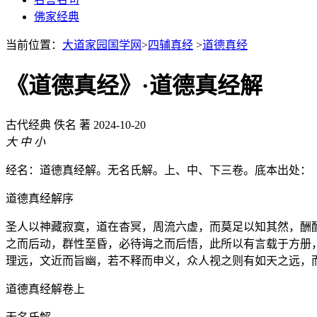
佛家经典
当前位置：
大道家园国学网
>
四辅真经
>
道德真经
《道德真经》·道德真经解
古代经典
佚名 著
2024-10-20
大
中
小
经名：道德真经解。无名氏解。上、中、下三卷。底本出处：
道德真经解序
圣人以神藏寂寞，道在杳冥，周流六虚，而莫足以知其然，酬
之而后动，群性至昏，必待诲之而后悟，此所以有言载于方册
理远，文近而旨幽，若不释而申义，众人视之则有如天之远，
道德真经解卷上