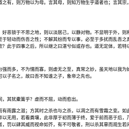
道之有，则万物以为母。言其母，则知万物生乎道者也；言其宗
，好恶锁于不思之地，则以淡居己，以静对物。不显明于外，则
至于轻动而伤吾之性；不解其纷而专以事，必至于多扰而乱吾之
欤？此于四事之后，所以继之曰湛兮似或存也。道无定体，若特
为强而多，不为懦而寡，则虚无之至，真常之妙，虽天地以我为
可以子名之，故曰吾不知谁之子，象帝之先也。
间，其犹橐籥乎？虚而不屈，动而愈出。
而有雨露之滋；方其时之杀也与之杀，以凋之而有雪霜之变。如
弃以无用，若看粪壤，此非厚于初而薄于终，爱于前而恶于后，
者，罚以肆其威而视命如芥，有不可敬者，刑以杀其辜而观生若