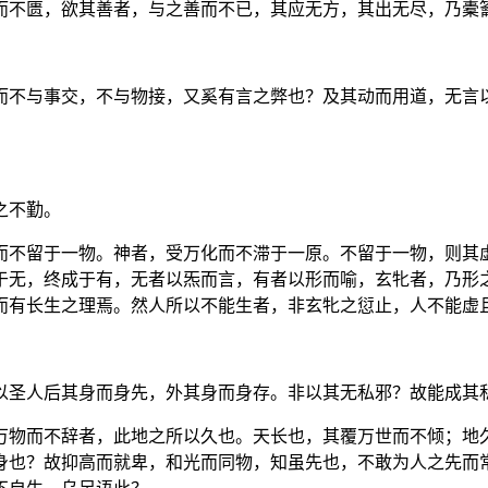
而不匮，欲其善者，与之善而不已，其应无方，其出无尽，乃橐
而不与事交，不与物接，又奚有言之弊也？及其动而用道，无言
之不勤。
而不留于一物。神者，受万化而不滞于一原。不留于一物，则其
于无，终成于有，无者以炁而言，有者以形而喻，玄牝者，乃形
而有长生之理焉。然人所以不能生者，非玄牝之愆止，人不能虚
以圣人后其身而身先，外其身而身存。非以其无私邪？故能成其
万物而不辞者，此地之所以久也。天长也，其覆万世而不倾；地
身也？故抑高而就卑，和光而同物，知虽先也，不敢为人之先而