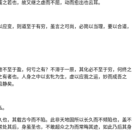
籥之若也，故又继之虚而不屈，动而愈出也云耳。
以应变，则道至于有穷，虽言之可尚，必简以当理，要以合道，
虚不至于盈，何亏之有？不滞于一原，其化必不至于穷，何终之
之有者也。人身之中以玄牝为生，虚以应我之运，妙而成吾之
且静矣。
私。
久也，其载古今而不陷。此非天地固所以长久而不倾陷也，盖不
常处其后，身虽圣也，不敢超众之为而常晦其迹，如此乃后其身