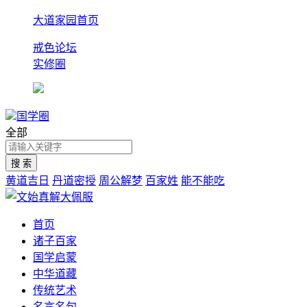
大道家园首页
戒色论坛
实修圈
国学圈
全部
黄道吉日
丹道密授
周公解梦
百家姓
能不能吃
首页
诸子百家
国学启蒙
中华道藏
传统艺术
名言名句