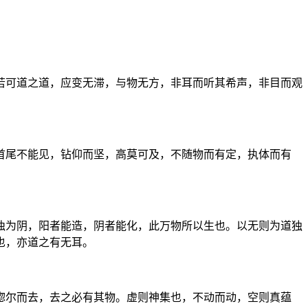
若可道之道，应变无滞，与物无方，非耳而听其希声，非目而观
首尾不能见，钻仰而坚，高莫可及，不随物而有定，执体而有
浊为阴，阳者能造，阴者能化，此万物所以生也。以无则为道独
也，亦道之有无耳。
惚尔而去，去之必有其物。虚则神集也，不动而动，空则真蕴