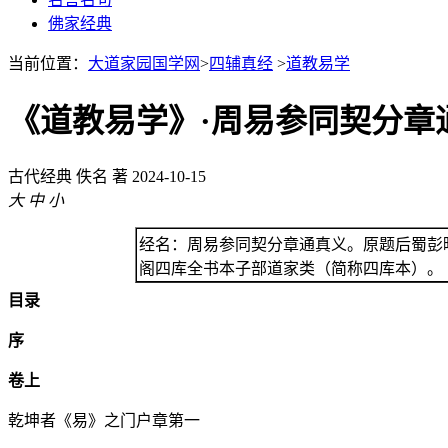
佛家经典
当前位置：
大道家园国学网
>
四辅真经
>
道教易学
《道教易学》·周易参同契分章通
古代经典
佚名 著
2024-10-15
大
中
小
经名：周易参同契分章通真义。原题后蜀彭
阁四库全书本子部道家类（简称四库本）。
目录
序
卷上
乾坤者《易》之门户章第一