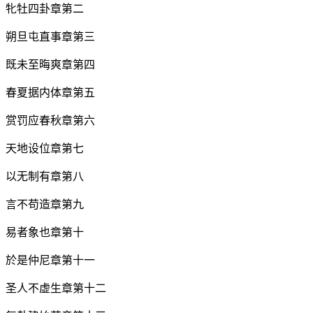
牝牡四卦章第二
朔旦屯直事章第三
既未至晦爽章第四
春夏据内体章第五
赏罚应春秋章第六
天地设位章第七
以无制有章第八
言不苟造章第九
易者象也章第十
於是仲尼章第十一
圣人不虚生章第十二