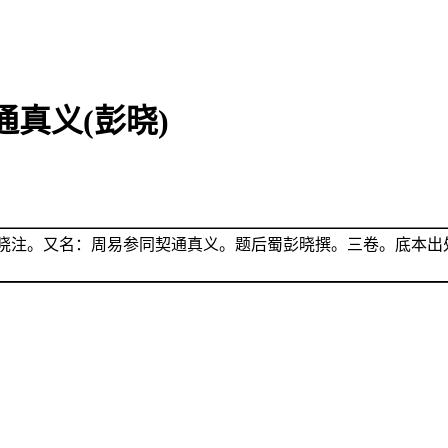
真义(彭晓)
晓注。又名：周易参同契通真义。题后蜀彭晓撰。三卷。底本出