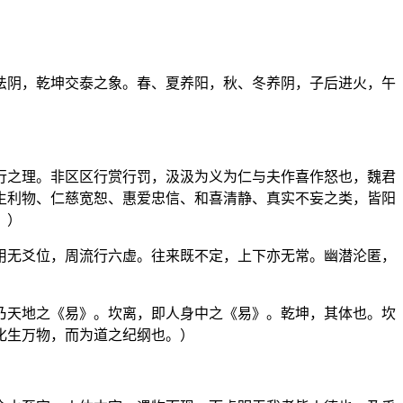
法阴，乾坤交泰之象。春、夏养阳，秋、冬养阴，子后进火，午
行之理。非区区行赏行罚，汲汲为义为仁与夫作喜作怒也，魏君
生利物、仁慈宽恕、惠爱忠信、和喜清静、真实不妄之类，皆阳
。）
用无爻位，周流行六虚。往来既不定，上下亦无常。幽潜沦匿，
乃天地之《易》。坎离，即人身中之《易》。乾坤，其体也。坎
化生万物，而为道之纪纲也。）