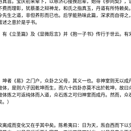
丹真旨。宝庆初来辇下，以慈济心接挽后辈，始得《参同契》，
不费而理彰，犹蔡墨之辩神龙，和氏之指真玉，丹道有所恃赖矣
今先生之道，非但养形而已也。后学能熟味此篇，深求而自得之
著述之意於是乎书。
。有《立圣篇》及《显微卮言》并《抱一子书》传行于世云。有
、坤者《易》之门户，众卦之父母，其义一也。非神室则无以成
破体，是则六子因乾坤而生，而六十四卦亦莫不出於乾坤，故曰
破体炼之可返纯体而入道，众石炼之可归神室而成丹。然而，众
矣。）
坎离成而变化又在乎其中矣。陈希夷曰：日为天，炁自西而下以