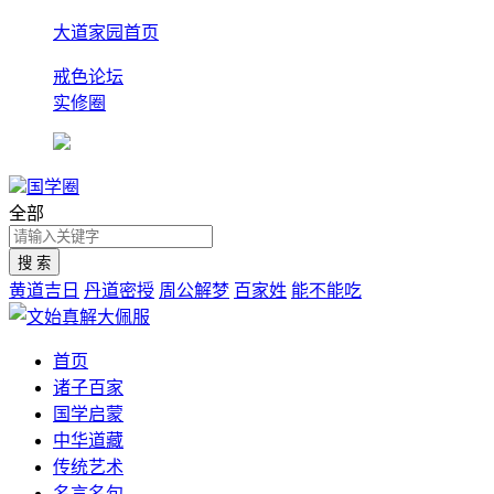
大道家园首页
戒色论坛
实修圈
国学圈
全部
黄道吉日
丹道密授
周公解梦
百家姓
能不能吃
首页
诸子百家
国学启蒙
中华道藏
传统艺术
名言名句