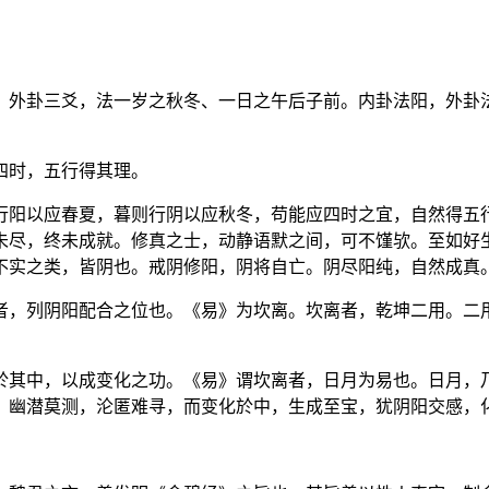
。外卦三爻，法一岁之秋冬、一日之午后子前。内卦法阳，外卦
四时，五行得其理。
行阳以应春夏，暮则行阴以应秋冬，苟能应四时之宜，自然得五
未尽，终未成就。修真之士，动静语默之间，可不馑欤。至如好
不实之类，皆阴也。戒阴修阳，阴将自亡。阴尽阳纯，自然成真
者，列阴阳配合之位也。《易》为坎离。坎离者，乾坤二用。二
於其中，以成变化之功。《易》谓坎离者，日月为易也。日月，
，幽潜莫测，沦匿难寻，而变化於中，生成至宝，犹阴阳交感，