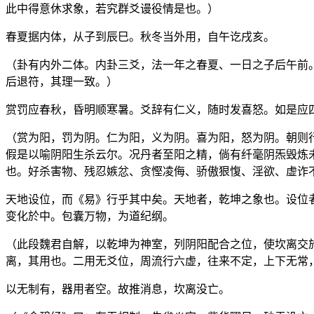
此中得意休求象，若究群爻谩役情是也。）
春夏据内体，从子到辰巳。秋冬当外用，自午讫戌亥。
（卦有内外二体。内卦三爻，法一年之春夏、一日之子后午前
后退符，其理一致。）
赏罚应春秋，昏明顺寒暑。爻辞有仁义，随时发喜怒。如是应
（赏为阳，罚为阴。仁为阳，义为阴。喜为阳，怒为阴。朝则
假是以喻阴阳生杀云尔。况丹者至阳之精，倘有纤毫阴炁毁炼
也。好杀害物、残忍嫉忿、贪慳凌侮、骄傲狠愎、淫欲、虚诈
天地设位，而《易》行乎其中矣。天地者，乾坤之象也。设位
变化於中。包囊万物，为道纪纲。
（此段魏君自解，以乾坤为神室，列阴阳配合之位，使坎离交
离，其用也。二用无爻位，周流行六虚，往来不定，上下无常
以无制有，器用者空。故推消息，坎离没亡。