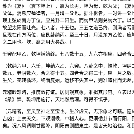
卦为《复》（震下坤上），震为长男，坤为母，乾为父；《复
父体。消息应锺律者，一月增一爻也。据斗枢者，一时进一爻
现上弦於南方丁位，应兑卦二阳生。而纳甲法则兑纳六丁。以
故望太阳而吐光。七八者，十五也。三五之道已终，则满者亏
旦现在南方丙位，应艮卦纳丙。至三十日，月没东方乙位，应
之二用也。坎、离之用大矣哉。）
壬癸配甲乙，乾坤括始终。七八数十五，九六亦相应，四者合
（乾纳六甲、六壬，坤纳六乙、六癸。八卦之中，惟乾、坤纳
数九，老阴数六，合之得十五。四者合之得三十，应一月之数
生矣，宛转循环，终而复始。运移不失其中，则准造化而无差
元精眇难睹，推度效符证。居则观其象，准拟其形容。立表以
《彖》辞。乾坤用施行，天地然后理。可得不慎乎。
（元精者，至灵至神之至宝也。生於虚元，无形象之可睹。隐
吉凶；上察天文，下观潮候，中稽人心。更须循卦节而行阳，
矣。况八风调则甘露降，阴阳泰则醴泉生。是皆天地治也。和