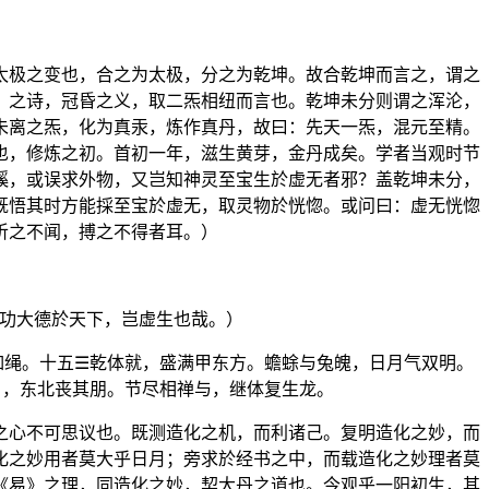
太极之变也，合之为太极，分之为乾坤。故合乾坤而言之，谓之
》之诗，冠昏之义，取二炁相纽而言也。乾坤未分则谓之浑沦，
未离之炁，化为真汞，炼作真丹，故曰：先天一炁，混元至精。
也，修炼之初。首初一年，滋生黄芽，金丹成矣。学者当观时节
蹊，或误求外物，又岂知神灵至宝生於虚无者邪？盖乾坤未分，
既悟其时方能採至宝於虚无，取灵物於恍惚。或问曰：虚无恍惚
听之不闻，搏之不得者耳。）
功大德於天下，岂虚生也哉。）
如绳。十五☰乾体就，盛满甲东方。蟾蜍与兔魄，日月气双明。
日，东北丧其朋。节尽相禅与，继体复生龙。
之心不可思议也。既测造化之机，而利诸己。复明造化之妙，而
化之妙用者莫大乎日月；旁求於经书之中，而载造化之妙理者莫
《易》之理，同造化之妙，契大丹之道也。今观乎一阳初生，其