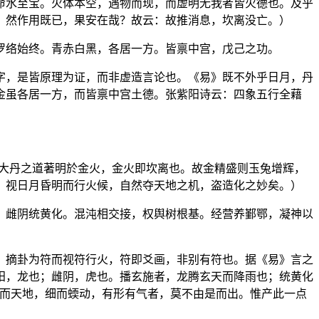
命水至宝。火体本空，遇物而现，而虚明无我者皆火德也。及乎
。然作用既已，果安在哉？故云：故推消息，坎离没亡。）
罗络始终。青赤白黑，各居一方。皆禀中宫，戊己之功。
字，是皆原理为证，而非虚造言论也。《易》既不外乎日月，丹
金虽各居一方，而皆禀中宫土德。张紫阳诗云：四象五行全藉
，大丹之道著明於金火，金火即坎离也。故金精盛则玉兔增辉，
，视日月昏明而行火候，自然夺天地之机，盗造化之妙矣。）
，雌阴统黄化。混沌相交接，权舆树根基。经营养鄞鄂，凝神以
，摘卦为符而视符行火，符即爻画，非别有符也。据《易》言之
阳，龙也；雌阴，虎也。播玄施者，龙腾玄天而降雨也；统黄化
而天地，细而蝡动，有形有气者，莫不由是而出。惟产此一点