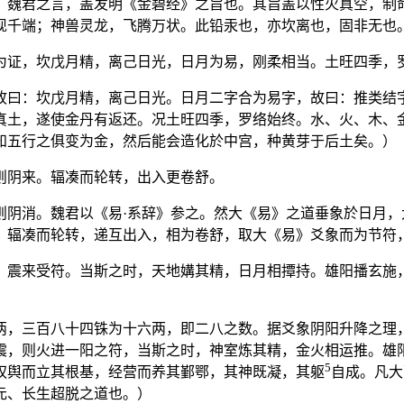
。魏君之言，盖发明《金碧经》之旨也。其旨盖以性火真空，制
现千端；神兽灵龙，飞腾万状。此铅汞也，亦坎离也，固非无也
为证，坎戊月精，离己日光，日月为易，刚柔相当。土旺四季，
故曰：坎戊月精，离己日光。日月二字合为易字，故曰：推类结
真土，遂使金丹有返还。况土旺四季，罗络始终。水、火、木、
知五行之俱变为金，然后能会造化於中宫，种黄芽于后土矣。）
则阴来。辐凑而轮转，出入更卷舒。
则阴消。魏君以《易·系辞》参之。然大《易》之道垂象於日月
，辐凑而轮转，递互出入，相为卷舒，取大《易》爻象而为节符
，震来受符。当斯之时，天地媾其精，日月相撢持。雄阳播玄施
两，三百八十四铢为十六两，即二八之数。据爻象阴阳升降之理
震，则火进一阳之符，当斯之时，神室炼其精，金火相运推。雄
5
权舆而立其根基，经营而养其鄞鄂，其神既凝，其躯
自成。凡大
元、长生超脱之道也。）