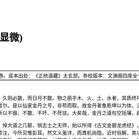
显微)
卷。底本出处：《正统道藏》太玄部。参校版本：文渊阁四库全
，久则必散，而日月不散。物之丽乎木、火、土、水者，其质终
者尔。是以仙家金丹之号，非苟而取。故金丹者象乾坤以为体，
所以不毁、不散、不坏、不死欤。大矣哉，金丹之道包空括壤，
，悼大道之几郁，悯志士之无师，始以所得《古文金碧龙虎经》
传注，今所见惟彭耳。然文义虽详，而真机尚隐。近时俗解，类