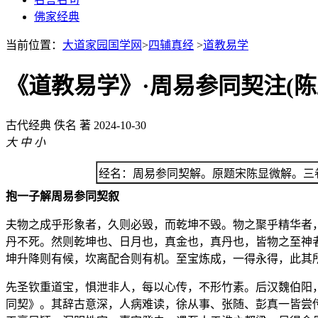
佛家经典
当前位置：
大道家园国学网
>
四辅真经
>
道教易学
《道教易学》·周易参同契注(陈
古代经典
佚名 著
2024-10-30
大
中
小
经名：周易参同契解。原题宋陈显微解。三
抱一子解周易参同契叙
夫物之成乎形象者，久则必毁，而乾坤不毁。物之聚乎精华者
丹不死。然则乾坤也、日月也，真金也，真丹也，皆物之至神
坤升降则有候，坎离配合则有机。至宝炼成，一得永得，此其
先圣钦重道宝，惧泄非人，每以心传，不形竹素。后汉魏伯阳
同契》。其辞古意深，人病难读，徐从事、张随、彭真一皆尝