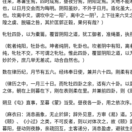
往来，寒暑生焉，四时成焉，昼夜分焉，阴阳定焉。天地不能
也，以日月交会而为晦明。阴阳虽妙，不外乎日月。造化虽大
2
3
也。坎离中爻，谓坎中之一阳
，离中之一阴
，上下往来六爻
隍之虞、脱辐之咎，其於匡郭正毂，果何有哉？）
牝牡四卦，以为橐籥。覆冒阴阳之道，犹工御者，准绳墨，执
（乾者纯阳，牡卦也。坤者纯阴，牝卦也。坎者阴中有阳，离
纯，牝牡不交，不可谓之牝牡。惟此四卦，覆冒阴阳之道，以
妙於外，庶几举无差忒，动合自然也。）
数在律历纪，月节有五六。经纬奉日使，兼并六十四。刚柔有
（律历之中，一月三十日。而牝牡四卦之余，适有六十卦。以
之体，朝在上则暮在下，刚在表则柔在里。并兼前四卦，则《
朔旦《屯》直事，至暮《蒙》当受。昼夜各一卦，用之依次序
（麻衣曰：消息画象，无止於辞；辞外见意，方审《易》道。
《颐》、《小过》之类，不可反者，则以对体次之，故
《颐》
暮阳，昼动则夜静，亲疏回互，主客递分，消息盈虚，避就生