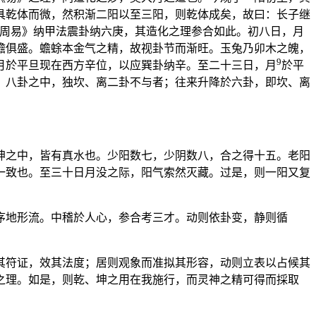
具乾体而微，然积渐二阳以至三阳，则乾体成矣，故曰：长子继
周易》纳甲法震卦纳六庚，其造化之理参合如此。初八日，月
蟾俱盛。蟾蜍本金气之精，故视卦节而渐旺。玉兔乃卯木之魄，
9
月於平旦现在西方辛位，以应巽卦纳辛。至二十三日，月
於平
。八卦之中，独坎、离二卦不与者；往来升降於六卦，即坎、离
坤之中，皆有真水也。少阳数七，少阴数八，合之得十五。老阳
一致也。至三十日月没之际，阳气索然灭藏。过是，则一阳又复
序地形流。中稽於人心，参合考三才。动则依卦变，静则循
其符证，效其法度；居则观象而准拟其形容，动则立表以占候其
之理。如是，则乾、坤之用在我施行，而灵神之精可得而採取