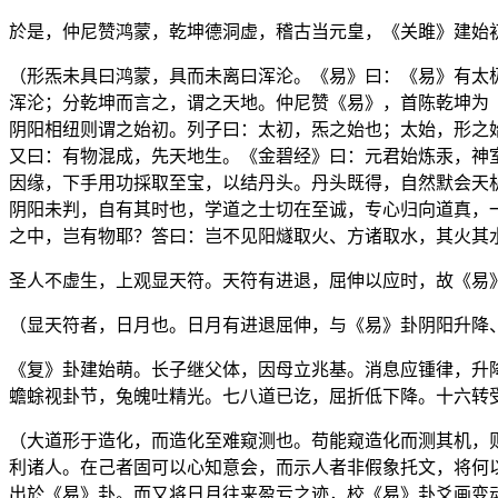
於是，仲尼赞鸿蒙，乾坤德洞虚，稽古当元皇，《关雎》建始
（形炁未具曰鸿蒙，具而未离曰浑沦。《易》曰：《易》有太
浑沦；分乾坤而言之，谓之天地。仲尼赞《易》，首陈乾坤为
阴阳相纽则谓之始初。列子曰：太初，炁之始也；太始，形之
又曰：有物混成，先天地生。《金碧经》曰：元君始炼汞，神
因缘，下手用功採取至宝，以结丹头。丹头既得，自然默会天
阴阳未判，自有其时也，学道之士切在至诚，专心归向道真，
之中，岂有物耶？答曰：岂不见阳燧取火、方诸取水，其火其
圣人不虚生，上观显天符。天符有进退，屈伸以应时，故《易
（显天符者，日月也。日月有进退屈伸，与《易》卦阴阳升降
《复》卦建始萌。长子继父体，因母立兆基。消息应锺律，升
蟾蜍视卦节，兔魄吐精光。七八道已讫，屈折低下降。十六转
（大道形于造化，而造化至难窥测也。苟能窥造化而测其机，
利诸人。在己者固可以心知意会，而示人者非假象托文，将何
出於《易》卦。而又将日月往来盈亏之迹，校《易》卦爻画变