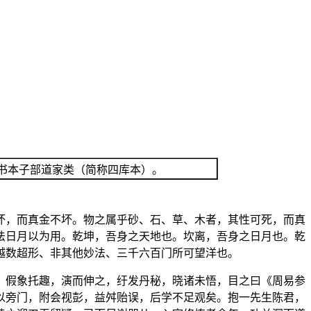
书本子部道家类（简称四库本）。
坏，而真金不坏。物之属乎砂、石、草、木者，其性可死，而真
法日月以为用。乾坤，吾身之天地也。坎离，吾身之日月也。乾
越数超形、非其他妙法、三千六百门所可望洋也。
，假象托趣，演而伸之，纡发丹秘，晓诸未悟，目之曰《周易参
以旁门，附会视彭，益舛贻误，后学不足观矣。抱一先生陈君，