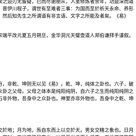
读之迎刃无留疑，已而尽谢朋从，入室修炼者余年，功益深而道
。昔伊川程子，谓世有至难者三事：为国而至於祈天永命、养形
，然后知先生之所谓道有非言语、文字之所能及者矣。《易》
宋端平改元夏五月朔旦，金华洞元天璧壶道人郑伯谦拜手谨叙。
丹，非乾、坤则无以见《易》。乾、坤，纯体之卦也。六子，破
众卦之父母。父母之体本是纯阳纯阴，自六子之生而纯阳纯阴之
石非外物，吾身中之众卦也。神室亦非外物也，吾身中之乾、坤
交於地；月为地，炁自东而上以交於天。男女交精之象也。日月