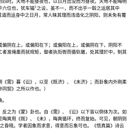
为四时。天地不能昼夜也，以日月出没而为昼夜。天地不能晦明
1
乎六位也，犹车辐
之设，虽不一，而不出乎一毂之运居其中
其道而运身中之日月，常人昧其理而违造化之阴阳，则未免有覆
或偏阴在上，或偏阳在下；或偏阳在上，或偏阴在下，阴阳不
工者准绳墨而就规矩，御者执衔辔而循轨辙，处其理於中，制其
朝《需》暮《讼》，以至《既济》、《未济》；而卦象内外刚柔
参同契》之所以作也。）
晚。
，反之为
《蒙》卦也。自《需》、《讼》以下皆以倒体为次。如
至晦爽用《既》、《未》，晦爽循环，终而复始。可见，朝阴则
之昏晓。学者因象而求意，得意而忘象可也。《悟真篇》诗云