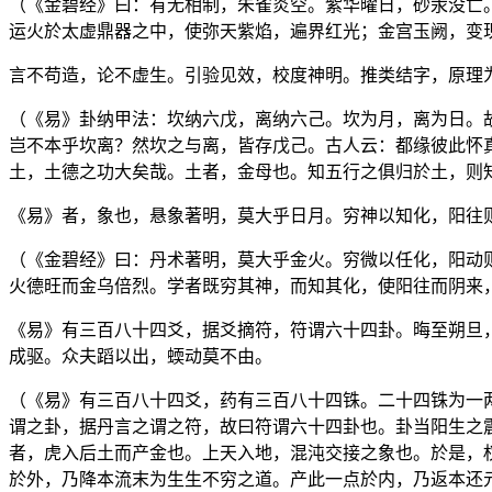
（《金碧经》曰：有无相制，朱雀炎空。紫华曜日，砂汞没亡
运火於太虚鼎器之中，使弥天紫焰，遍界红光；金宫玉阙，变
言不苟造，论不虚生。引验见效，校度神明。推类结字，原理
（《易》卦纳甲法：坎纳六戊，离纳六己。坎为月，离为日。
岂不本乎坎离？然坎之与离，皆存戊己。古人云：都缘彼此怀
土，土德之功大矣哉。土者，金母也。知五行之俱归於土，则
《易》者，象也，悬象著明，莫大乎日月。穷神以知化，阳往
（《金碧经》曰：丹术著明，莫大乎金火。穷微以任化，阳动
火德旺而金乌倍烈。学者既穷其神，而知其化，使阳往而阴来
《易》有三百八十四爻，据爻摘符，符谓六十四卦。晦至朔旦
成驱。众夫蹈以出，蝡动莫不由。
（《易》有三百八十四爻，药有三百八十四铢。二十四铢为一
谓之卦，据丹言之谓之符，故曰符谓六十四卦也。卦当阳生之
者，虎入后土而产金也。上天入地，混沌交接之象也。於是，
於外，乃降本流末为生生不穷之道。产此一点於内，乃返本还