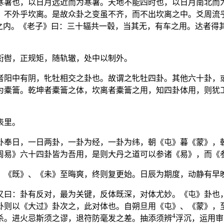
寒暑也，以日月远近而为寒暑。天地不能四时也，以日月南北而
，不外乎坎离。是故众卦之变虽不齐，而不出坎离之中。爻周流
之内。《老子》曰：三十辐共一毂，当其无，有车之用。达者得
衔辔，正规矩，随轨辙，处中以制外。
者阳中有阴，牝牡相交之卦也。故谓之牝牡四卦。其他六十卦，
为橐籥。乾坤者橐籥之体，坎离者橐籥之用，知四卦体用，则犹
表里。
卦奉日，一日两卦，一卦为经，一卦为纬，朝《屯》暮《蒙》，
周易》六十四卦皆为吾用，是则大丹之道可以参诸《易》，而《
。《既》、《未》至晦爽，终则复更始。日辰为期度，动静有早
又曰：卦有反对，最为关键，反体既深，对体尤妙。
《屯》卦也
卦则以
《大过》卦次之，此对体也。自朔旦用《屯》、《蒙》，
4
杀。进火忌斯须之谬，退符防毫发之差。抽添须辨
浮沉，运用审