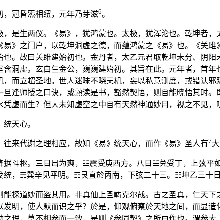
6
初，冠昏炁相纽，元年乃芽滋
。
极，是生两仪。《易》，犹鸿蒙也。太极，犹浑沦也。乾坤者，
《易》之门户，以乾坤洞虚之德，而蕴鸿蒙之《易》也。《关雎
始也。故曰关雎建始初也。金丹者，太乙元君取乾坤未分、阴阳
室含洞虚。玄白生金公，巍巍建始初。其旨在此。元年者，首年
机，而立超圣地。世人迷昧不晓天机，妄以私意测度，或错认邪
一旦逢师授之口诀，或熟读是书，豁然契悟，则自能晓悟其时。
水凭虚而生？但人未知虚空之中自有天然神通妙用，视之不见，
》统天心。
7
、往来代谢之理相应，故知《易》统天心，而作《易》圣人有
大
降据斗枢。三日出为爽，☳震受庚西方。八日☱兑受丁，上弦平
受统，☴巽辛见平明。☶艮直於丙南，下弦二十三。☷坤乙三十
则能探道妙而盗其用。非真仙上圣畴克尔哉。古之圣真，仁天下
以发明，使人默而识之乎？於是，仰观俯察於天地之间，而显造
动之理，莫不相参而一致，是则《参同契》之所由作也。谓参大