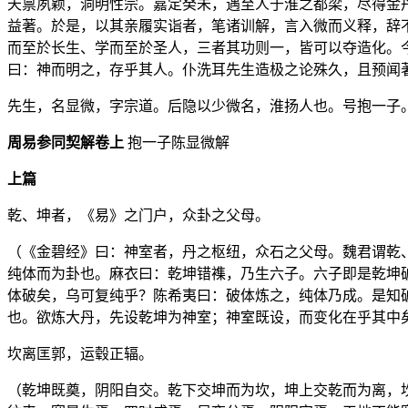
天禀夙颖，洞明性宗。嘉定癸未，遇至人于淮之都梁，尽得金
益著。於是，以其亲履实诣者，笔诸训解，言入微而义释，辞
而至於长生、学而至於圣人，三者其功则一，皆可以夺造化。
曰：神而明之，存乎其人。仆洗耳先生造极之论殊久，且预闻
先生，名显微，字宗道。后隐以少微名，淮扬人也。号抱一子
周易参同契解卷上
抱一子陈显微解
上篇
乾、坤者，《易》之门户，众卦之父母。
（《金碧经》曰：神室者，丹之枢纽，众石之父母。魏君谓乾
纯体而为卦也。麻衣曰：乾坤错襍，乃生六子。六子即是乾坤
体破矣，乌可复纯乎？陈希夷曰：破体炼之，纯体乃成。是知
也。欲炼大丹，先设乾坤为神室；神室既设，而变化在乎其中
坎离匡郭，运毂正辐。
（乾坤既奠，阴阳自交。乾下交坤而为坎，坤上交乾而为离，