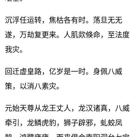
沉浮任运转，焦枯各有时。荡旦无无
遂，万劫复更来。人肌欻倏命，至法度
我灾。
回迁虚皇路，亿岁是一时。身佩八威
策，以消八素灾。
元始天尊从龙王丈人，龙汉诸真，八威
牵引，龙鳞虎豹，狮子辟邪，虬蛟凤