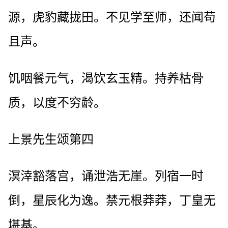
源，虎豹藏拢田。不见学至师，还闻苟
且声。
饥咽餐元气，渴饮玄玉精。持养枯骨
质，以度不穷龄。
上景先生颂第四
溟涬豁落宫，诵泄浩无崖。列宿一时
倒，星辰化为逸。禁元根莽莽，丁皇无
堪基。