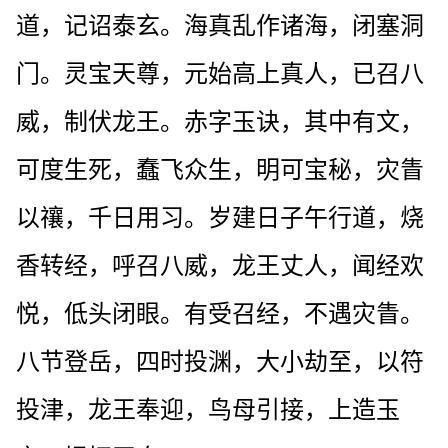
道，记诏泰玄。海真乱作诸海，闭塞洞
门。灵宝天尊，元始高上真人，已召八
威，制伏龙王。赤字玉诀，其中有文，
可度生死，蠢飞众生，明可宝秘，灾眚
以禳，千日用习。岁建日子午行道，烧
香转经，呼召八威，龙王丈人，闻经欢
悦，低头闭眼。有受召经，不遇灾眚。
八节登岳，四时投渊，大小劫至，以符
投津，龙王奉迎，鸟母引接，上造玉