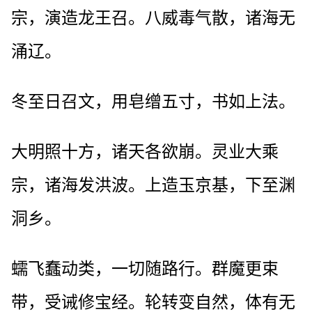
宗，演造龙王召。八威毒气散，诸海无
涌辽。
冬至日召文，用皂缯五寸，书如上法。
大明照十方，诸天各欲崩。灵业大乘
宗，诸海发洪波。上造玉京基，下至渊
洞乡。
蠕飞蠢动类，一切随路行。群魔更束
带，受诫修宝经。轮转变自然，体有无