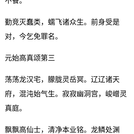
不餐。
勤竞灭蠢类，蠕飞诸众生。前身受是
对，今乞免罪名。
元始高真颂第三
荡荡龙汉宅，朦胧灵岳冥。辽辽诸天
府，混沌始气生。寂寂幽洞宫，峻嶒灵
真庭。
飘飘高仙士，清净本业铭。龙鳞处渊