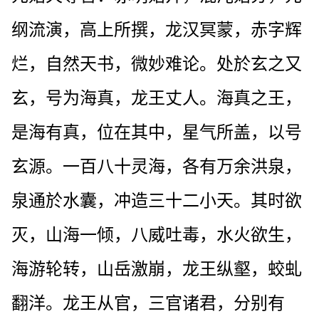
纲流演，高上所撰，龙汉冥蒙，赤字辉
烂，自然天书，微妙难论。处於玄之又
玄，号为海真，龙王丈人。海真之王，
是海有真，位在其中，星气所盖，以号
玄源。一百八十灵海，各有万余洪泉，
泉通於水囊，冲造三十二小天。其时欲
灭，山海一倾，八威吐毒，水火欲生，
海游轮转，山岳激崩，龙王纵壑，蛟虬
翻洋。龙王从官，三官诸君，分别有