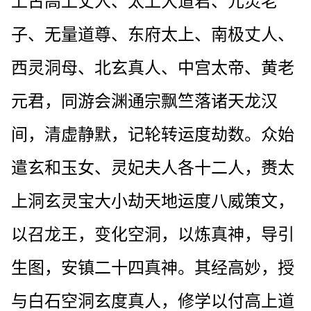
上古高上丈人、太上大道君、元灵老
子、无量道尊、东府太上、南极丈人、
西灵洞母、北玄真人、中宫太帝、黄老
元君，同游会渊通宗飘竺落诸天龙汉
间，清虚静默，记轮转运度劫数。众始
遣玄和玉女、灵妃夫人各十二人，赉太
上洞玄灵宝大小劫天地运度八威策文，
以召龙王，变化空洞，以炼真神，导引
生图，安镇二十四真神。其经高妙，授
与白石空洞玄度真人，修学以付高上道