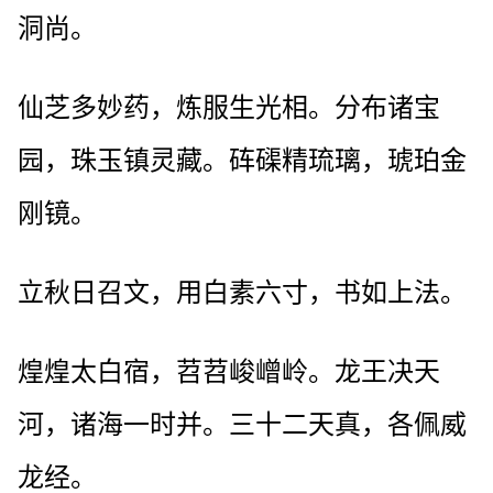
洞尚。
仙芝多妙药，炼服生光相。分布诸宝
园，珠玉镇灵藏。砗磲精琉璃，琥珀金
刚镜。
立秋日召文，用白素六寸，书如上法。
煌煌太白宿，苕苕峻嶒岭。龙王决天
河，诸海一时并。三十二天真，各佩威
龙经。