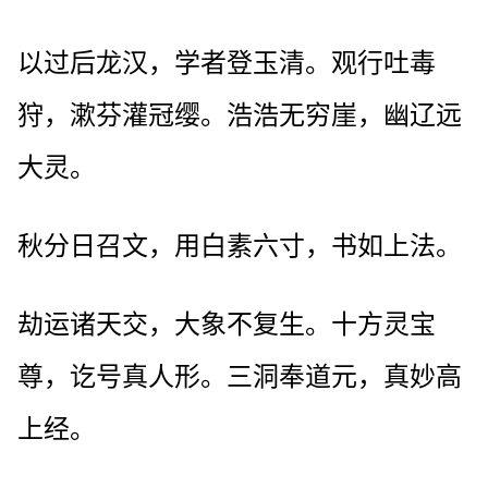
以过后龙汉，学者登玉清。观行吐毒
狩，漱芬灌冠缨。浩浩无穷崖，幽辽远
大灵。
秋分日召文，用白素六寸，书如上法。
劫运诸天交，大象不复生。十方灵宝
尊，讫号真人形。三洞奉道元，真妙高
上经。