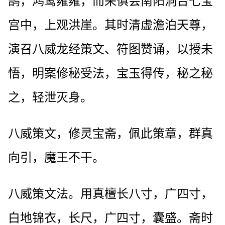
鹄，鸿鹭雍雍，而来俱会南阳洞台七宝
宫中，上观洪崖。其时清虚澹泊天尊，
演召八威龙经策文、符图赞诵，以授未
悟，明案修秘受法，宝玉得传，秘之秘
之，轻泄灭身。
八威策文，修灵宝斋，佩此策章，群真
向引，魔王不干。
八威策文法。用真檀长八寸，广四寸，
白地锦衣，长尺，广四寸，囊盛。斋时