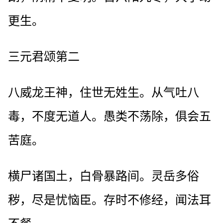
更生。
三元君颂第二
八威龙王神，住世无姓生。从气吐八
毒，不度无道人。愚类不荡除，俱会五
苦庭。
横尸诸国土，白骨暴路间。灵岳多俗
秽，尽是忧恼臣。存时不修经，闻法耳