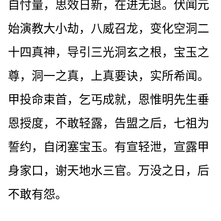
自忖量，思效日新，在进无退。伏闻元
始演教大小劫，八威召龙，变化空洞二
十四真神，导引三光洞玄之根，宝玉之
尊，洞一之真，上真要诀，实所希闻。
甲投命束首，乞丐成就，恩惟明先生垂
恩授度，不敢轻露，告盟之后，七祖为
誓约，自闭塞宝玉。有宣轻泄，宣露甲
身家口，谢天地水三官。万没之日，后
不敢有怨。