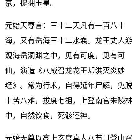
京，提拥玉皇。
元始天尊言：三十二天凡有一百八十
海，又有岳海三十二水囊。龙王丈人游
观海岳洞渊之中，见有可度，见有可
仙，演造《八威召龙龙王却洪灭炎妙
经》。常为行术，自得延年尸解，免脱
十苦八难，拔度七祖，上登南官朱陵林
中，自然饮食，死骸还神。
元始天尊以高上玄度真人八节日登山召