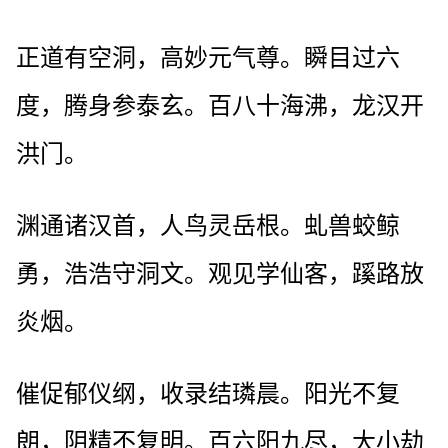
正道有空洞，高妙元气尊。瞬目过六
度，腾身参泰玄。百八十海沸，龙汉开
洪门。
渊通诸汉首，人鸟灵岳根。虬兽蛟鲸
勇，浩浩守洞文。观见学仙客，蹊路放
炎烟。
催促郁仪纲，收录结璘晨。阳光不复
朗，阴精不复明。百六阳九尽，大小劫