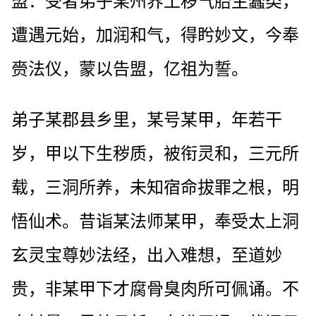
盟：受者弟子某州界土秽气胎生蠢类，
遭遇元始，加润和气，得盻妙文，今奉
赍法仪，蒙以告盟，亿祖为誓。
弟子某郡县乡里，某号某甲，年若干
岁，甲以下生秽质，被衔灵和，三元所
载，三洞所养，未知宿命拔罪之根，明
悟仙术。昔诣某法师某甲，奉受太上洞
玄灵宝尊妙法经，出入难想，至道妙
贵，非某甲下才腐骨臭肉所可佩诵。不