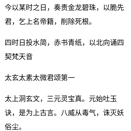
今以某时之日，奏责金龙碧珠，以脆先
君，乞上名帝籍，削除死根。
四时日投水简，赤书青纸，以北向诵四
契梵天音
太玄太素太微君颂第一
太上洞玄文，三元灵宝真。元始吐玉
诀，是为上古言。八威从毒气，诛灭妖
俗尘。