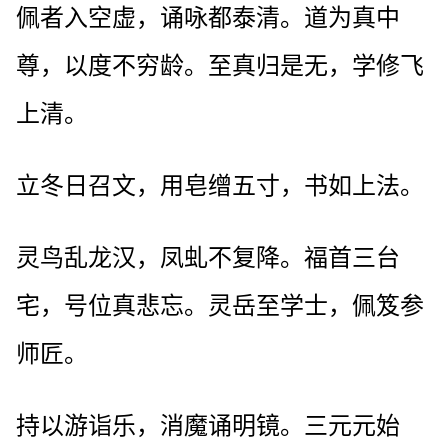
佩者入空虚，诵咏都泰清。道为真中
尊，以度不穷龄。至真归是无，学修飞
上清。
立冬日召文，用皂缯五寸，书如上法。
灵鸟乱龙汉，凤虬不复降。福首三台
宅，号位真悲忘。灵岳至学士，佩笈参
师匠。
持以游诣乐，消魔诵明镜。三元元始