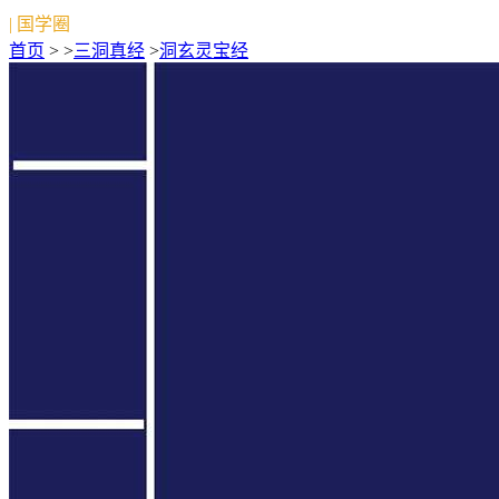
| 国学圈
首页
> >
三洞真经
>
洞玄灵宝经