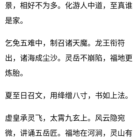
景，相好不为多。化游人中道，至真谁
是家。
乞免五难中，制召诸天魔。龙王衔符
出，诸海成尘沙。灵岳不崩陷，福地更
炼胎。
夏至日召文，用绛缯八寸，书如上法。
虚皇承灵飞，太霄九玄上。风云隐宛
微，讲诵五岳匠。福地在河涧，灵山有