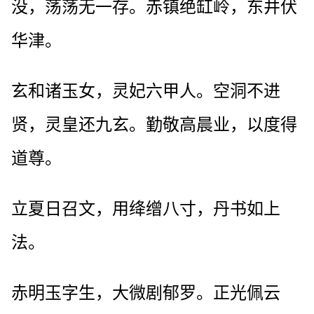
没，荡荡无一存。赤镇绝缸岭，东井伏
华津。
玄和诸玉女，灵妃六甲人。空洞不进
贤，灵皇还九玄。勤敬高晨业，以度得
道尊。
立夏日召文，用绛缯八寸，丹书如上
法。
赤明玉字生，大微剧郁罗。正光佩云