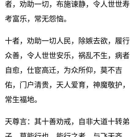
者，劝助一切，布施谏静，令人世世寿
考富乐，常无怨恼。
十者，劝助一切人民，除嫉去欲，履行
众善，令人世世安乐，祸乱不生，病者
自愈，仕宦高迁，为众所仰，莫不吉
佑，门户清贵，天人爱育，神魔敬护，
常生福地。
天尊言：其十善劝戒，自非大道十转弟
子，莫能行也。能行之者，与飞天齐