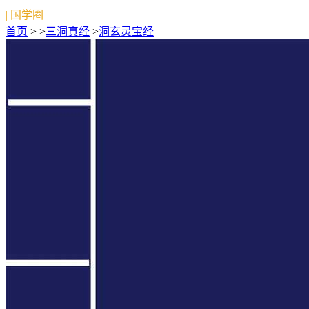
| 国学圈
首页
> >
三洞真经
>
洞玄灵宝经