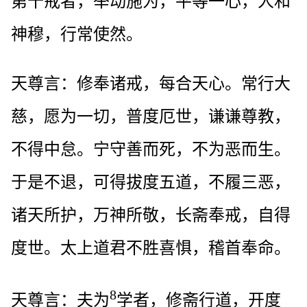
第十戒者，举动施为，平等一心，人和
神穆，行常使然。
天尊言：修奉诸戒，每合天心。常行大
慈，愿为一切，普度厄世，谦谦尊教，
不得中怠。宁守善而死，不为恶而生。
于是不退，可得拔度五道，不履三恶，
诸天所护，万神所敬，长斋奉戒，自得
度世。太上道君不胜喜惧，稽首奉命。
8
天尊言：夫为
学者，修斋行道，开度