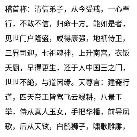
稽首称：清信弟子，从今受戒，一心奉
行，不敢不信，归命十方。能如是者，
见世门户隆盛，咸得康强，地祇侍卫，
三界司迎，七祖魂神，上升南宫，衣饭
天厨，早得更生，还于人中国王之门，
世世不絶，与道因缘。天尊言：建斋行
道，四天帝王皆驾飞云緑耕，八景玉
举，侍从真人玉女，手把华播，前导凤
歌，后从天铉，白鹤狮子，啸歌雕雕，