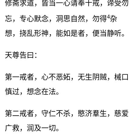
修斋求道，皆当一心请奉十戒，谛受勿
4
忘，专心默念，洞思自然，勿得
杂
想，挠乱形神，能如是者，便当静听。
天尊告曰：
第一戒者，心不恶妬，无生阴贼，械口
慎过，想念在法。
第二戒者，守仁不杀，愍济羣生，慈爱
广救，润及一切。