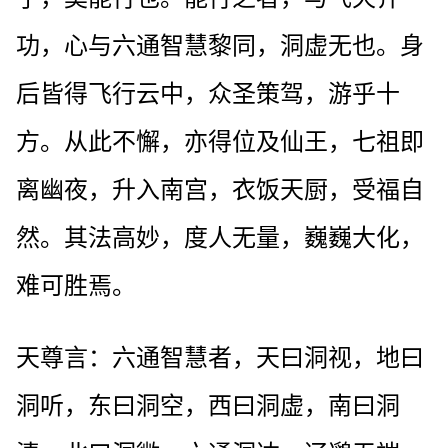
功，心与六通智慧黎同，洞虚无也。身
后皆得飞行云中，众圣策驾，游乎十
方。从此不懈，亦得位及仙王，七祖即
离幽夜，升入南宫，衣饭天厨，受福自
然。其法高妙，度人无量，巍巍大化，
难可胜焉。
天尊言：六通智慧者，天曰洞视，地曰
洞听，东曰洞空，西曰洞虚，南曰洞