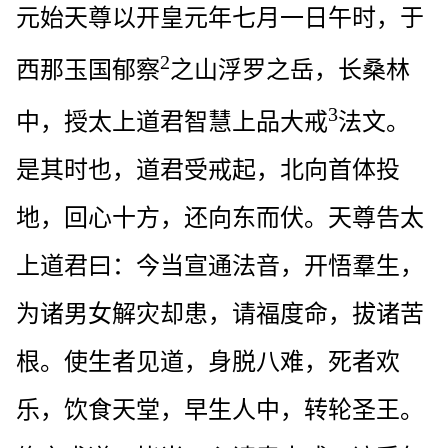
元始天尊以开皇元年七月一日午时，于
2
西那玉国郁察
之山浮罗之岳，长桑林
3
中，授太上道君智慧上品大戒
法文。
是其时也，道君受戒起，北向首体投
地，回心十方，还向东而伏。天尊告太
上道君曰：今当宣通法音，开悟羣生，
为诸男女解灾却患，请福度命，拔诸苦
根。使生者见道，身脱八难，死者欢
乐，饮食天堂，早生人中，转轮圣王。