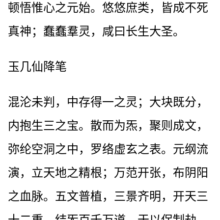
顿悟惟心之元始。悠悠庶类，皆成不死
真神；蠢蠢羣灵，咸曰长生大圣。
玉几仙降笔
混沦未判，中存得一之灵；大块既分，
内抱生三之宝。散而为炁，聚则成文，
弥纶空洞之中，罗络虚玄之表。元纲流
演，立天地之精根；万范开张，布阴阳
之血脉。五文普植，三景齐明，开天三
十二重，结炁百千万道，于以保制劫