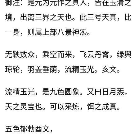
御注：是元为元作之真人，皆在玉清之
境，出离三界之天也。此三号天真，比
一身，则属上部八景神炁。
无鞅数众，乘空而来，飞云丹霄，绿舆
琼轮，羽盖垂荫，流精玉光。亥文。
流精玉光，是九色圆象。又曰日月炁，
天之灵宝也。可以采炼，饵之成真。
五色郁勃酉文，