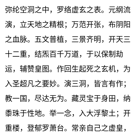
弥纶空洞之中，罗络虚玄之表。元纲流
演，立天地之精根；万范开张，布阴阳
之血脉。五文普植，三景齐明，开天三
十二重，结炁百千万道，于以保制劫
运，辅赞皇图。作回生起死之玄机，为
入圣超凡之要妙。演三洞，皆言有作；
教一国，尽达无为。藏灵宝于身田，纳
黍珠于性地。举一念，入大浮黎土；开
重楼，登郁罗萧台。常亲自己之虚皇，