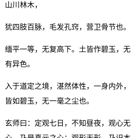
山川林木，
犹四肢百脉，毛发孔窍，营卫骨节也。
缅平一等，无复高下。土皆作碧玉，无
有异色。
入于道定之境，湛然体性，一身内外，
皆如碧玉，无一毫之尘也。
玄师曰：定观七日，不知昼夜，观心无
心，乃是真元之心；观形无形，乃识本