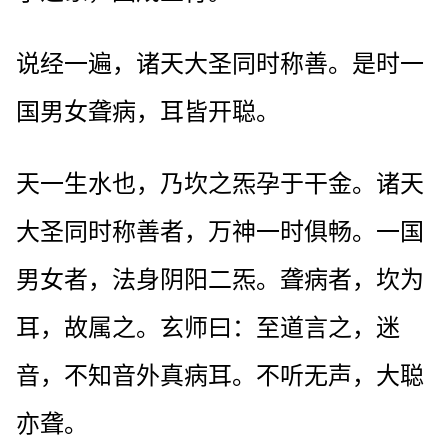
说经一遍，诸天大圣同时称善。是时一
国男女聋病，耳皆开聪。
天一生水也，乃坎之炁孕于干金。诸天
大圣同时称善者，万神一时俱畅。一国
男女者，法身阴阳二炁。聋病者，坎为
耳，故属之。玄师曰：至道言之，迷
音，不知音外真病耳。不听无声，大聪
亦聋。