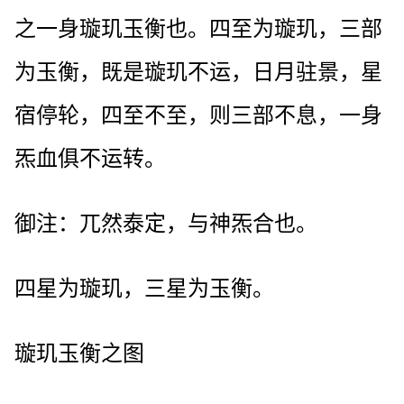
之一身璇玑玉衡也。四至为璇玑，三部
为玉衡，既是璇玑不运，日月驻景，星
宿停轮，四至不至，则三部不息，一身
炁血俱不运转。
御注：兀然泰定，与神炁合也。
四星为璇玑，三星为玉衡。
璇玑玉衡之图