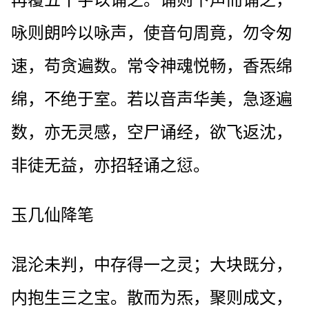
咏则朗吟以咏声，使音句周竟，勿令匆
速，苟贪遍数。常令神魂悦畅，香炁绵
绵，不绝于室。若以音声华美，急逐遍
数，亦无灵感，空尸诵经，欲飞返沈，
非徒无益，亦招轻诵之愆。
玉几仙降笔
混沦未判，中存得一之灵；大块既分，
内抱生三之宝。散而为炁，聚则成文，