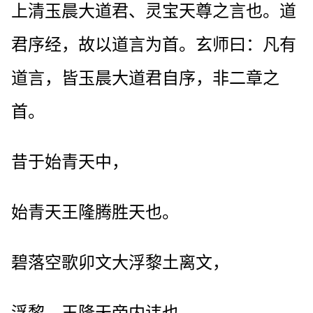
上清玉晨大道君、灵宝天尊之言也。道
君序经，故以道言为首。玄师曰：凡有
道言，皆玉晨大道君自序，非二章之
首。
昔于始青天中，
始青天王隆腾胜天也。
碧落空歌卯文大浮黎土离文，
浮黎，玉隆天帝内讳也。