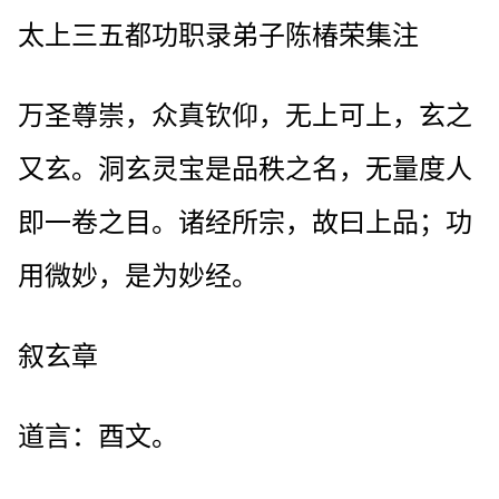
太上三五都功职录弟子陈椿荣集注
万圣尊崇，众真钦仰，无上可上，玄之
又玄。洞玄灵宝是品秩之名，无量度人
即一卷之目。诸经所宗，故曰上品；功
用微妙，是为妙经。
叙玄章
道言：酉文。