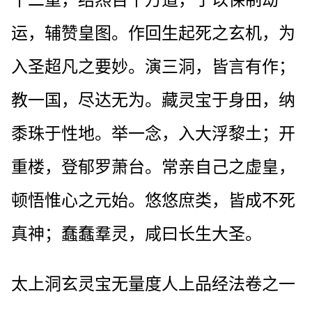
运，辅赞皇图。作回生起死之玄机，为
入圣超凡之要妙。演三洞，皆言有作；
教一国，尽达无为。藏灵宝于身田，纳
黍珠于性地。举一念，入大浮黎土；开
重楼，登郁罗萧台。常亲自己之虚皇，
顿悟惟心之元始。悠悠庶类，皆成不死
真神；蠢蠢羣灵，咸曰长生大圣。
太上洞玄灵宝无量度人上品经法卷之一