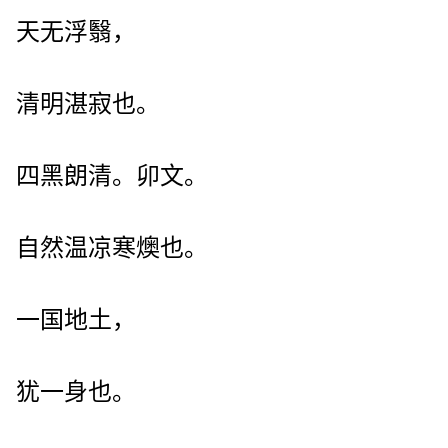
天无浮翳，
清明湛寂也。
四黑朗清。卯文。
自然温凉寒燠也。
一国地土，
犹一身也。