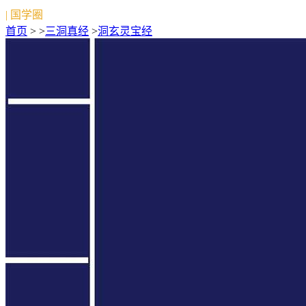
| 国学圈
首页
> >
三洞真经
>
洞玄灵宝经