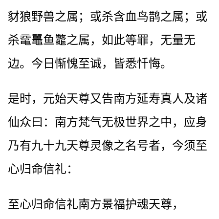
豺狼野兽之属；或杀含血鸟鹊之属；或
杀鼋鼉鱼龞之属，如此等罪，无量无
边。今日惭愧至诚，皆悉忏悔。
是时，元始天尊又告南方延寿真人及诸
仙众曰：南方梵气无极世界之中，应身
乃有九十九天尊灵像之名号者，今须至
心归命信礼：
至心归命信礼南方景福护魂天尊，