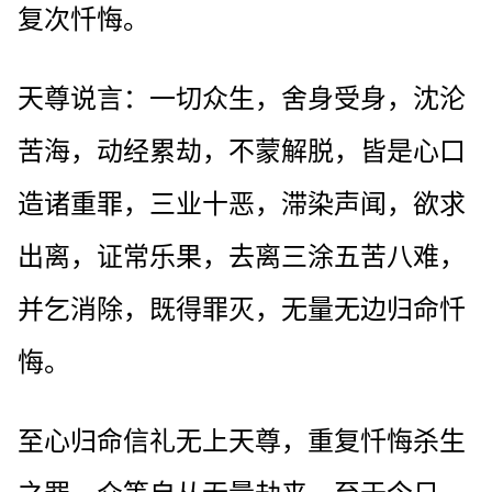
复次忏悔。
天尊说言：一切众生，舍身受身，沈沦
苦海，动经累劫，不蒙解脱，皆是心口
造诸重罪，三业十恶，滞染声闻，欲求
出离，证常乐果，去离三涂五苦八难，
并乞消除，既得罪灭，无量无边归命忏
悔。
至心归命信礼无上天尊，重复忏悔杀生