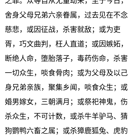
之罪。众等自从无量劫来，至于今日，
舍身父母兄弟六亲眷属，过去见在不念
慈悲，或因征战，杀害就敌；或为吏
胥，巧文曲判，枉人直道；或因嫉妬，
断绝人命，堕胎落子，毒药伤命，杀害
一切众生，啖食骨肉；或为父母及以己
身兄弟亲族，聚集乡闻，啖食众生；或
婚男嫁女，三朝满月；或祭祀神鬼，伤
杀众生，不可计数，或杀牛羊驴马、猜
狗鹦鸭六畜之属；或杀獐鹿狐兔、虎豹