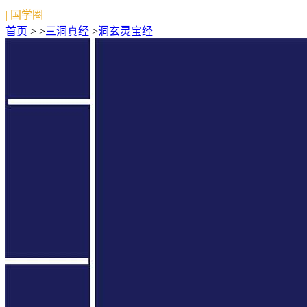
| 国学圈
首页
> >
三洞真经
>
洞玄灵宝经