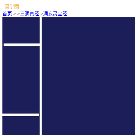
| 国学圈
首页
> >
三洞真经
>
洞玄灵宝经