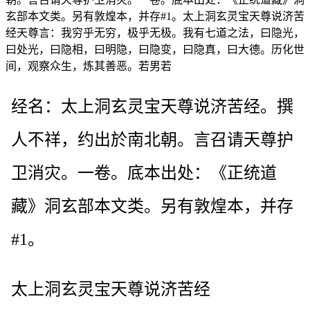
玄部本文类。另有敦煌本，并存#1。太上洞玄灵宝天尊说济苦
经天尊言：我穷乎无穷，极乎无极。我有七道之法，曰隐光，
曰处光，曰隐相，曰明隐，曰隐变，曰隐真，曰大德。历化世
间，观察众生，炼其善恶。若男若
经名：太上洞玄灵宝天尊说济苦经。撰
人不祥，约出於南北朝。言召请天尊护
卫消灾。一卷。底本出处：《正统道
藏》洞玄部本文类。另有敦煌本，并存
#1。
太上洞玄灵宝天尊说济苦经