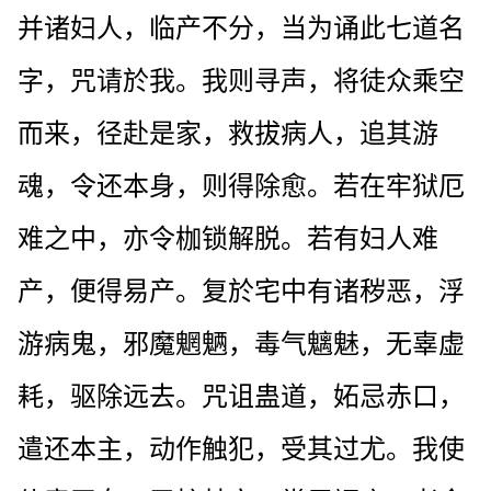
并诸妇人，临产不分，当为诵此七道名
字，咒请於我。我则寻声，将徒众乘空
而来，径赴是家，救拔病人，追其游
魂，令还本身，则得除愈。若在牢狱厄
难之中，亦令枷锁解脱。若有妇人难
产，便得易产。复於宅中有诸秽恶，浮
游病鬼，邪魔魍魉，毒气魑魅，无辜虚
耗，驱除远去。咒诅蛊道，妬忌赤口，
遣还本主，动作触犯，受其过尤。我使