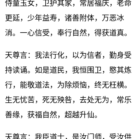
侍童玉女，卫护其家，常居福庆，老命
更延，少年益寿，诸善附体，万恶冰
消。一心信受，奉行自然，得获道真。
天尊言：我法行化，以为信者，勤身受
持读诵。如是道民，我恒围卫，愍其炼
行，能敬道法，为除烦恼，终无枉横。
生无忧苦，死无殃咎，去处无为，常乐
善缘，获福自然，超越升仙。
天尊言：我臣道士，是汝门师，受汝供