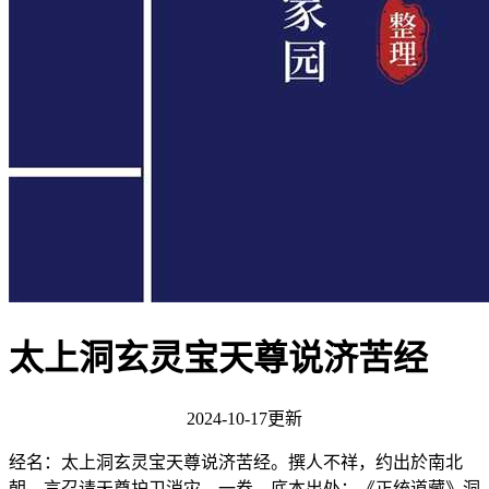
太上洞玄灵宝天尊说济苦经
2024-10-17更新
经名：太上洞玄灵宝天尊说济苦经。撰人不祥，约出於南北
朝。言召请天尊护卫消灾。一卷。底本出处：《正统道藏》洞