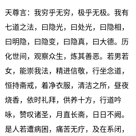
天尊言：我穷乎无穷，极乎无极。我有
七道之法，曰隐光，曰处光，曰隐相，
曰明隐，曰隐变，曰隐真，曰大德。历
化世间，观察众生，炼其善恶。若男若
女，能崇我法，精进信敬，行坐念道，
恒持斋戒，着净衣服，清洁之所，昼夜
烧香，依时礼拜，供养十方，行道吟
咏，赞叹诸圣，月直长斋，日日不阙。
是人若遭病困，痛苦无疗，及在系闭，