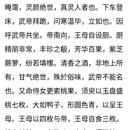
晻霭，灵颜绝世，真灵人者也。下车登
床，武帝拜跪，问寒温毕，立如也。因
呼武帝共坐。帝南向，王母自设厨。厨
精丽非常，丰珍之殽，芳华百果，紫芝
蕨萝，纷若填樏。清香之酒，非地上所
有，甘气绝世，殊於俗味，武帝不能名
也。又命侍女更索桃果，须臾以玉盘盛
桃七枚，大如鸭子，形圆色青，以呈王
母。王母以四枚与帝，王母自食三枚。