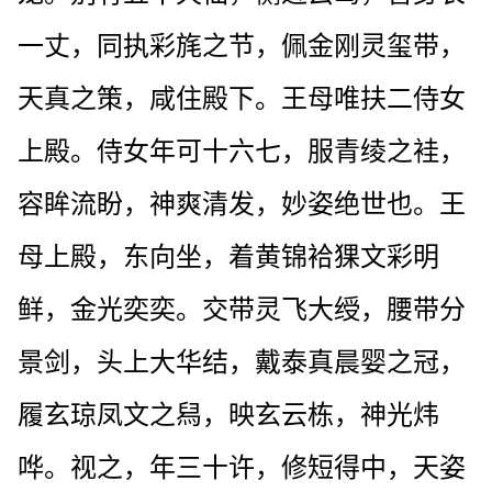
一丈，同执彩旄之节，佩金刚灵玺带，
天真之策，咸住殿下。王母唯扶二侍女
上殿。侍女年可十六七，服青绫之袿，
容眸流盼，神爽清发，妙姿绝世也。王
母上殿，东向坐，着黄锦袷猓文彩明
鲜，金光奕奕。交带灵飞大绶，腰带分
景剑，头上大华结，戴泰真晨婴之冠，
履玄琼凤文之舄，映玄云栋，神光炜
哗。视之，年三十许，修短得中，天姿