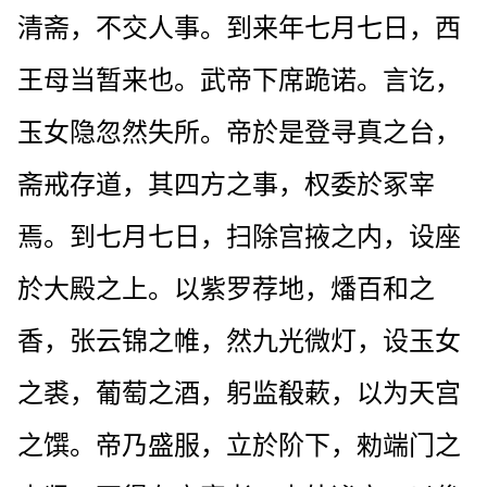
清斋，不交人事。到来年七月七日，西
王母当暂来也。武帝下席跪诺。言讫，
玉女隐忽然失所。帝於是登寻真之台，
斋戒存道，其四方之事，权委於冢宰
焉。到七月七日，扫除宫掖之内，设座
於大殿之上。以紫罗荐地，燔百和之
香，张云锦之帷，然九光微灯，设玉女
之裘，葡萄之酒，躬监殽蔌，以为天宫
之馔。帝乃盛服，立於阶下，勑端门之