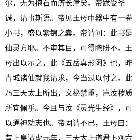
尔，无为抱石而济长津矣。帝跪受圣
诚，请事斯语。帝见王母巾器中有一卷
小书，盛以紫锦之囊。帝请问：此书是
仙灵方耶。不审其目，可得瞻盼不。王
母出以示之，此《五岳真形图》也，昨
青城诸仙就我请求，今当过以付之。此
乃三天太上所出，文秘禁重，岂汝秽质
所宜佩乎。今且与汝《灵光生经》，可
以通神劝志也。帝固请不已，王母曰：
昔上皇清虚元年，三天太上道君下观六