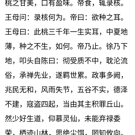
桃之甘美，口有盈味。帝食，辄录核。
王母问：录核何为。帝曰：欲种之耳。
王母曰：此桃三千年一生实耳，中夏地
薄，种之不生，如何。帝乃止。徐乃下
地，叩头自陈曰：彻受质不中，耽沦流
俗，承禅先业，遂羁世累。政事多阙，
兆民无和，风雨失节，五谷不实，德泽
不建，寇盗四起，当由其主积罪丘山。
然少好生道，仰慕灵仙，未能弃禄委
荣，栖迹山林，思绝尘饵，罔知攸向。