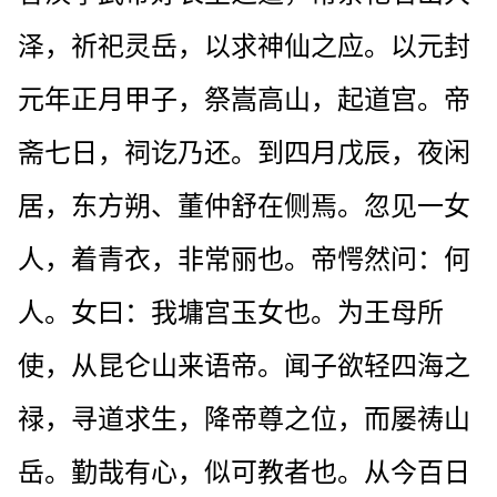
泽，祈祀灵岳，以求神仙之应。以元封
元年正月甲子，祭嵩高山，起道宫。帝
斋七日，祠讫乃还。到四月戊辰，夜闲
居，东方朔、董仲舒在侧焉。忽见一女
人，着青衣，非常丽也。帝愕然问：何
人。女曰：我墉宫玉女也。为王母所
使，从昆仑山来语帝。闻子欲轻四海之
禄，寻道求生，降帝尊之位，而屡祷山
岳。勤哉有心，似可教者也。从今百日