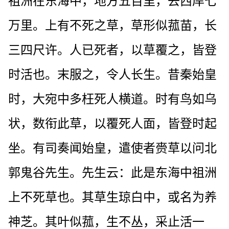
祖洲在东海中，地方五百里，去西岸七
万里。上有不死之草，草形似菰苗，长
三四尺许。人已死者，以草覆之，皆登
时活也。末服之，令人长生。昔秦始皇
时，大宛中多枉死人横道。时有鸟如乌
状，数衔此草，以覆死人面，皆登时起
坐。有司奏闻始皇，遣使者赍草以问北
郭鬼谷先生。先生云：此是东海中祖洲
上不死草也。其草生琼白中，或名为养
神芝。其叶似菰，生不丛，采止活一