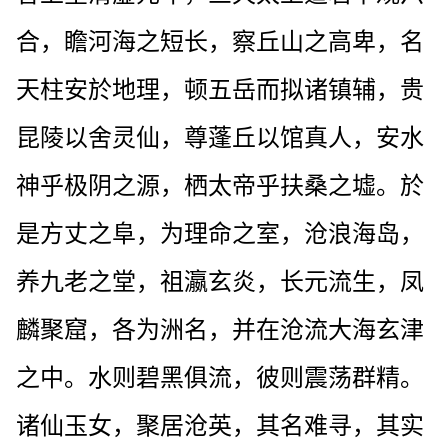
合，瞻河海之短长，察丘山之高卑，名
天柱安於地理，顿五岳而拟诸镇辅，贵
昆陵以舍灵仙，尊蓬丘以馆真人，安水
神乎极阴之源，栖太帝乎扶桑之墟。於
是方丈之阜，为理命之室，沧浪海岛，
养九老之堂，祖瀛玄炎，长元流生，凤
麟聚窟，各为洲名，并在沧流大海玄津
之中。水则碧黑俱流，彼则震荡群精。
诸仙玉女，聚居沧英，其名难寻，其实