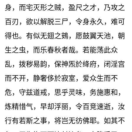
身，而宅灭形之贼，盈尺之才，乃攻之
百刃，欲以解脱三尸，令身永久，难可
得也。有似无翅之鴳，愿鼓翼天池，朝
生之虫，而乐春秋者哉。若能荡此众
乱，拨秽易韵，保神炁於绛府，闭淫宫
而不开，静奢侈於寂室，爱众生而不
危，守兹道戒，思乎灵味，务施惠和，
炼精惜气，早却浮丽，令百竞速逝，汝
行有若斯之事，将岂无彷佛耶。如其不