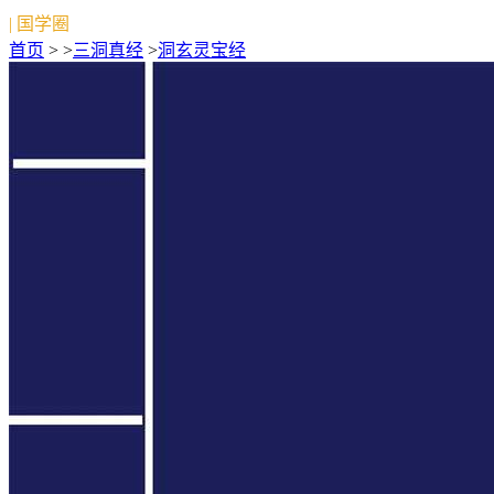
| 国学圈
首页
> >
三洞真经
>
洞玄灵宝经