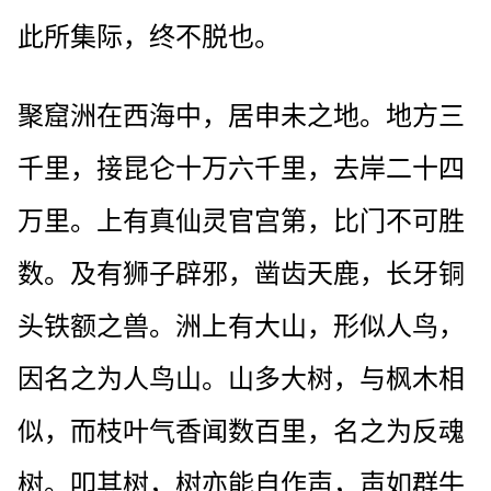
此所集际，终不脱也。
聚窟洲在西海中，居申未之地。地方三
千里，接昆仑十万六千里，去岸二十四
万里。上有真仙灵官宫第，比门不可胜
数。及有狮子辟邪，凿齿天鹿，长牙铜
头铁额之兽。洲上有大山，形似人鸟，
因名之为人鸟山。山多大树，与枫木相
似，而枝叶气香闻数百里，名之为反魂
树。叩其树，树亦能自作声，声如群牛