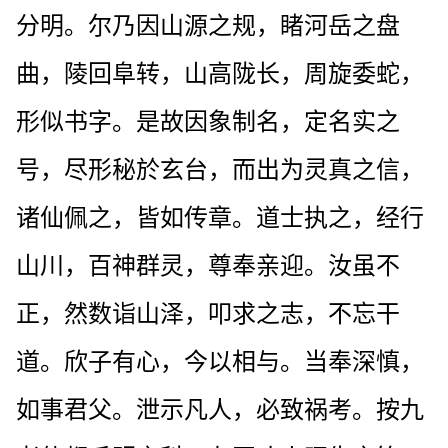
分明。尔乃因山源之规，睹河岳之盘
曲，陵回阜转，山高陇长，周旋委蛇，
形似书字。是故因象制名，定名实之
号，尽形秘於玄台，而出为灵真之信，
诸仙佩之，皆如传章。道士执之，经行
山川，百神群灵，尊奉亲迎。汝虽不
正，然数诣山泽，叩求之志，不忘干
道。欣子有心，今以相与。当奉深慎，
如事君父。泄示凡人，必致祸考。按九