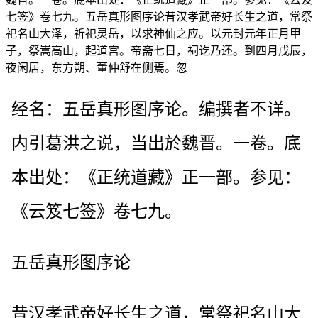
七签》卷七九。五岳真形图序论昔汉孝武帝好长生之道，常祭
祀名山大泽，祈祀灵岳，以求神仙之应。以元封元年正月甲
子，祭嵩高山，起道宫。帝斋七日，祠讫乃还。到四月戊辰，
夜闲居，东方朔、董仲舒在侧焉。忽
经名：五岳真形图序论。编撰者不详。
内引葛洪之说，当出於魏晋。一卷。底
本出处：《正统道藏》正一部。参见：
《云笈七签》卷七九。
五岳真形图序论
昔汉孝武帝好长生之道，常祭祀名山大