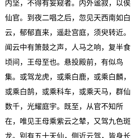
内坚，不得有妄窥者。内外谧寂，以俟
仙官。到夜二唱之后，忽见天西南如白
云，郁郁直来，遥赴宫庭，须臾转近。
闻云中有箫鼓之声，人马之响，复半食
顷间，王母至也。悬投殿前，有似鸟
集。或驾龙虎，或乘白鹿，或乘白麟，
或乘白鹄，或乘科车，或乘天马，群仙
数千，光耀庭宇。既至，从官不知所
在，唯见王母乘紫云之辇，又驾九色斑
龙。别有五十天仙，侧近云驾，皆身长