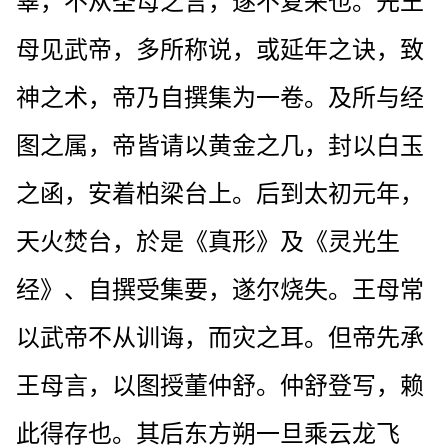
辜，不从圣母之言，遂不复来也。先王
母见武帝，多所称说，或延年之诀，致
神之术，帝乃自撰集为一卷。及所与经
图之属，帝皆请以黄金之几，封以白玉
之函，安着柏梁台上。后到太初元年，
天火焚台，於是《真形》及《灵光生
经》、自撰受集要，遂尔烧失。王母常
以武帝不从训诲，而灾之耳。但帝先承
王母言，以图授董仲舒。仲舒登写，赖
此得存也。其后东方朔一旦乘云龙飞