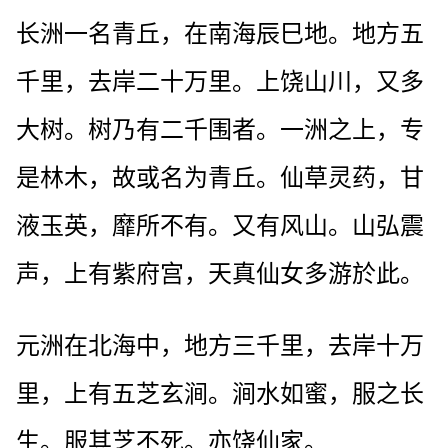
长洲一名青丘，在南海辰巳地。地方五
千里，去岸二十万里。上饶山川，又多
大树。树乃有二千围者。一洲之上，专
是林木，故或名为青丘。仙草灵药，甘
液玉英，靡所不有。又有风山。山弘震
声，上有紫府宫，天真仙女多游於此。
元洲在北海中，地方三千里，去岸十万
里，上有五芝玄涧。涧水如蜜，服之长
生。服其芝不死。亦饶仙家。