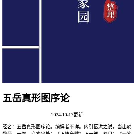
五岳真形图序论
2024-10-17更新
经名：五岳真形图序论。编撰者不详。内引葛洪之说，当出於
魏晋。一卷。底本出处：《正统道藏》正一部。参见：《云笈