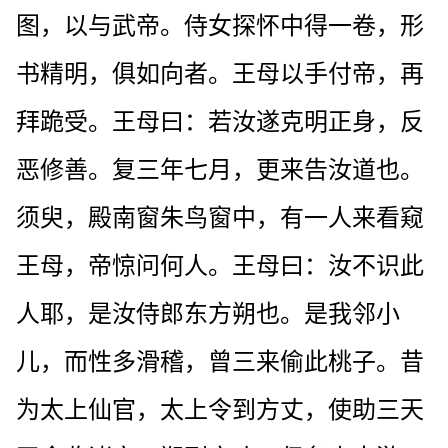
图，以与武帝。侍女探怀中得一卷，形
书精明，俱如向者。王母以手付帝，再
拜跪受。王母曰：若汝遂克明正身，反
恶修善。复三年七月，更来告汝道也。
须臾，殿南窗朱鸟窗中，有一人来看窥
王母，帝惊问何人。王母曰：汝不识此
人耶，是汝侍郎东方朔也。是我邻小
儿，而性多滑稽，曾三来偷此桃子。昔
为太上仙官，太上令到方丈，使助三天