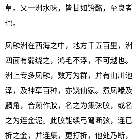
草。又一洲水味，皆甘如饴酪，至良者
也。
凤麟洲在西海之中，地方千五百里，洲
四面有弱绕之，鸿毛不浮，不可越也。
洲上专多凤麟，数万为群，并有山川池
泽，及神草百种，亦饶仙家。煮凤喙及
麟角，合煎作胶，名之为集弦胶，或名
之为连金泥。此胶能续弓弩断弦，连已
折之金，并连集，更打折，他处乃断，