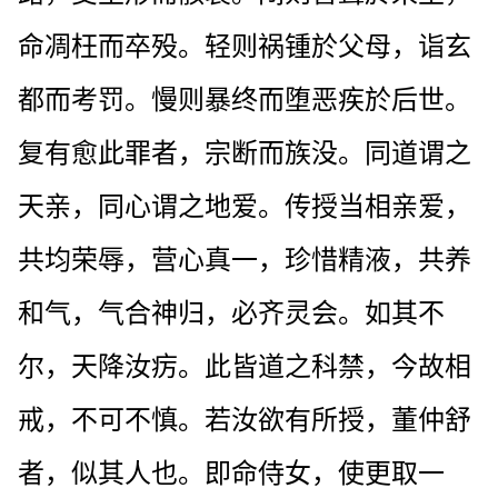
命凋枉而卒殁。轻则祸锺於父母，诣玄
都而考罚。慢则暴终而堕恶疾於后世。
复有愈此罪者，宗断而族没。同道谓之
天亲，同心谓之地爱。传授当相亲爱，
共均荣辱，营心真一，珍惜精液，共养
和气，气合神归，必齐灵会。如其不
尔，天降汝疠。此皆道之科禁，今故相
戒，不可不慎。若汝欲有所授，董仲舒
者，似其人也。即命侍女，使更取一