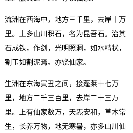
流洲在西海中，地方三千里，去岸十万
里。上多山川积石，名为昆吾石。治其
石成铁，作剑，光明照洞，如水精状，
割玉如割泥焉。亦饶仙家。
生洲在东海寅丑之间，接蓬莱十七万
里，地方二千三百里，去岸二十三万
里。上有仙家数万，天炁安和，草木常
生，长养万物，地无寒暑，亦多山川仙