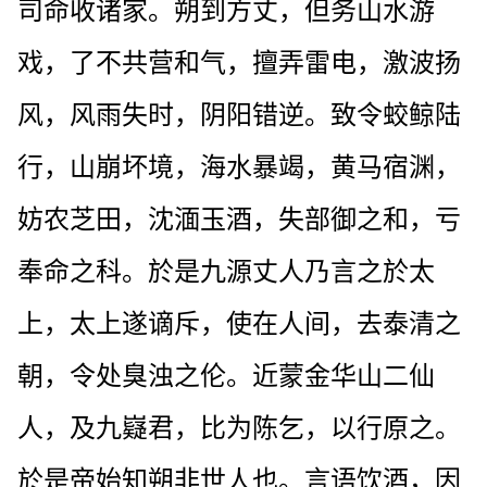
司命收诸家。朔到方丈，但务山水游
戏，了不共营和气，擅弄雷电，激波扬
风，风雨失时，阴阳错逆。致令蛟鲸陆
行，山崩坏境，海水暴竭，黄马宿渊，
妨农芝田，沈湎玉酒，失部御之和，亏
奉命之科。於是九源丈人乃言之於太
上，太上遂谪斥，使在人间，去泰清之
朝，令处臭浊之伦。近蒙金华山二仙
人，及九嶷君，比为陈乞，以行原之。
於是帝始知朔非世人也。言语饮酒，因