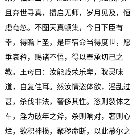
且弃世寻真，攒启无师，岁月见及，恒
虑奄忽。不图天真顿集，今日下臣有
幸，得瞻上圣，是臣宿命当得度世，愿
垂哀矜，赐诸不悟，得以奉承切己之
教。王母曰：汝能贱荣乐卑，耽灵味
道，自复佳耳。然汝情恣体欲，淫乱过
甚，杀伐非法，奢侈其性。恣则裂体之
车，淫为破年之斧，杀则响对，奢则心
烂，欲积神损，聚秽命断，以此蕞尔之