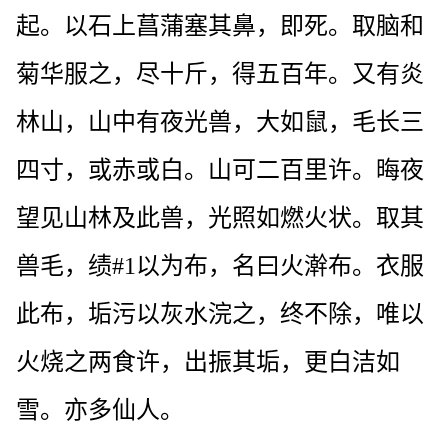
起。以石上菖蒲塞其鼻，即死。取脑和
菊华服之，尽十斤，得五百年。又有炎
林山，山中有夜光兽，大如鼠，毛长三
四寸，或赤或白。山可二百里许。晦夜
望见山林及此兽，光照如燃火状。取其
兽毛，绩#1以为布，名曰火澣布。衣服
此布，垢污以灰水浣之，终不除，唯以
火烧之两食许，出振其垢，更白洁如
雪。亦多仙人。