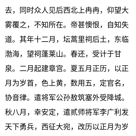
去，同时众人见后西北上冉冉，仰望大
雾覆之，不知所在。帝甚懊恨，自知失
道。其年十二月，坛蒿里祠后土，东临
渤海，望祠蓬莱山。春还，受计于甘
泉。二月起建章宫。夏五月正历，以正
月为岁首，色上黄，数用五，定官名，
协音律。遣将军公孙敖筑塞外受降城。
秋八月，幸安定，遣贰师将军李广利发
天下勇兵，西征大宛，改历以正月为岁