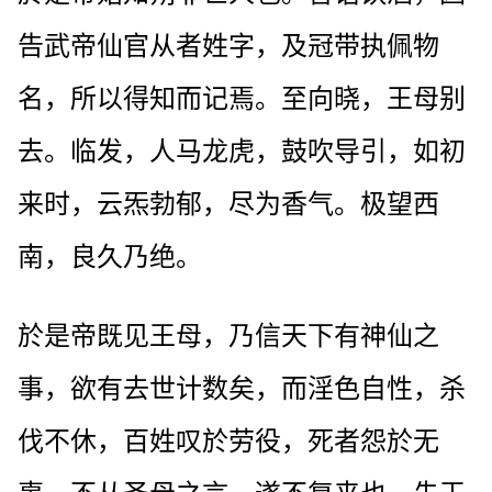
告武帝仙官从者姓字，及冠带执佩物
名，所以得知而记焉。至向晓，王母别
去。临发，人马龙虎，鼓吹导引，如初
来时，云炁勃郁，尽为香气。极望西
南，良久乃绝。
於是帝既见王母，乃信天下有神仙之
事，欲有去世计数矣，而淫色自性，杀
伐不休，百姓叹於劳役，死者怨於无