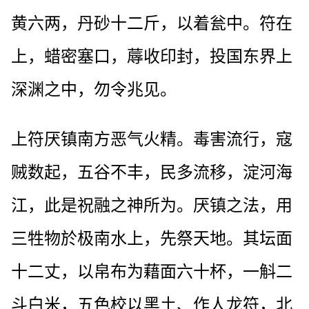
黄六两，丹砂十二斤，以着瓮中。符在
上，蜡密塞口，蓐收印封，投国东界上
深渊之中，勿令兆见。
上符厌镇南方恶气火精。毒害流行，寇
贼数起，五谷不丰，民多流移，淀河海
江，此是祝融之神所为。厌镇之法，用
三牲物於极南水上，先祭天地。其坛面
十二丈，以帛布为藉面六十杯，一斛二
斗白米，五色校以黑土、作人龙符，北