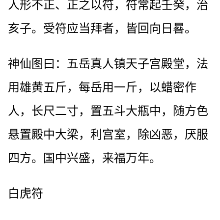
人形不正、正之以符，符常起壬癸，治
亥子。受符应当拜者，皆回向日晷。
神仙图曰：五岳真人镇天子宫殿堂，法
用雄黄五斤，每岳用一斤，以蜡密作
人，长尺二寸，置五斗大瓶中，随方色
悬置殿中大梁，利宫室，除凶恶，厌服
四方。国中兴盛，来福万年。
白虎符