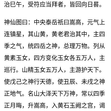
治巳午，受符应当拜者，皆回向日晷。
神仙图曰：中央泰岳祇曰嵩高，元气上
连镇星，其山黄，黄老君治其中，主四
季之气，统四岳之神，总理万物。列从
黄素玉女，四方变化玉女各五万人，主
巡行。山精玉女五万人，主游护天下。
使戊己之神行天德，使丑辰、未戌之神
正地气。名山大泽天下万神，常以四季
正月晦，升嵩高，入黄石玉阙之宫，谒