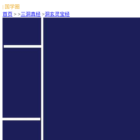
| 国学圈
首页
> >
三洞真经
>
洞玄灵宝经