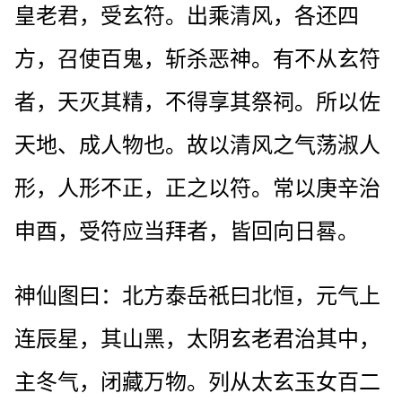
皇老君，受玄符。出乘清风，各还四
方，召使百鬼，斩杀恶神。有不从玄符
者，天灭其精，不得享其祭祠。所以佐
天地、成人物也。故以清风之气荡淑人
形，人形不正，正之以符。常以庚辛治
申酉，受符应当拜者，皆回向日晷。
神仙图曰：北方泰岳祇曰北恒，元气上
连辰星，其山黑，太阴玄老君治其中，
主冬气，闭藏万物。列从太玄玉女百二