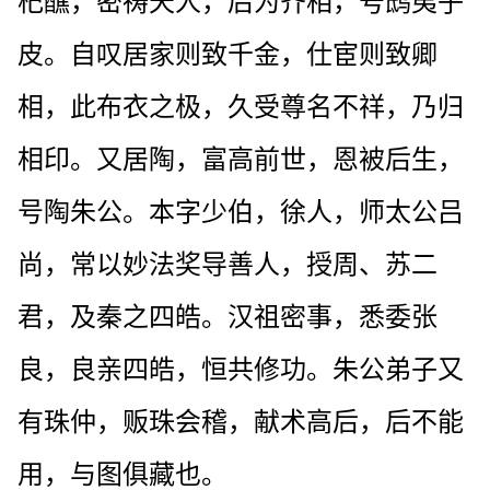
杞醮，密祷天人，后为齐相，号鸱夷子
皮。自叹居家则致千金，仕宦则致卿
相，此布衣之极，久受尊名不祥，乃归
相印。又居陶，富高前世，恩被后生，
号陶朱公。本字少伯，徐人，师太公吕
尚，常以妙法奖导善人，授周、苏二
君，及秦之四皓。汉祖密事，悉委张
良，良亲四皓，恒共修功。朱公弟子又
有珠仲，贩珠会稽，献术高后，后不能
用，与图俱藏也。