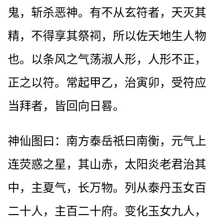
鬼，斩杀恶神。有不从玄符者，天灭其
精，不得享其祭祠，所以佐天地生人物
也。以条风之气荡淑人形，人形不正，
正之以符。常起甲乙，治寅卯，受符应
当拜者，皆回向日晷。
神仙图曰：南方泰岳祇曰南衡，元气上
连荧惑之星，其山赤，太阳炎老君治其
中，主夏气，长万物。列从泰丹玉女百
二十人，主百二十府。变化玉女九人，