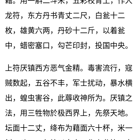
藉。用一斛二斗米，五彩校青土，作人
龙符，东方丹书青丈二尺，白瓮十二
枚，雄黄六两，丹砂十二斤，以着瓮
中，蜡密塞口，勾芒印封，投国中央。
上符厌镇西方恶气金精。毒害流行，寇
贼数起，五谷不丰，军士扰动，暴水横
出，蝗虫害谷，此蓐收神所为。厌镇之
法，用三牲物於极西界上，先祭天地。
坛面十二丈，绛布为藉面六十杯，米一