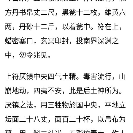
方丹书帛丈二尺，黑瓮十二枚，雄黄六
两，丹砂十二斤，以着瓮中。符在上，
蜡密塞口，玄冥印封，投南界深渊之
中，勿令兆见。
上符厌镇中央四气土精。毒害流行，山
崩地动，四夷不安，此是后土神所为。
厌镇之法，用三牲物於国中央，平地立
坛面二十八丈，面百二十杯，以帛布为