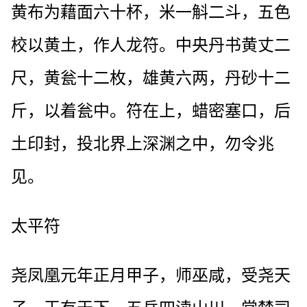
黄布为藉面六十杯，米一斛二斗，五色
校以黄土，作人龙符。中央丹书黄丈二
尺，黄瓮十二枚，雄黄六两，丹砂十二
斤，以着瓮中。符在上，蜡密塞口，后
土印封，投北界上深渊之中，勿令兆
见。
太平符
尧凤凰元年正月甲子，师巫咸，受尧天