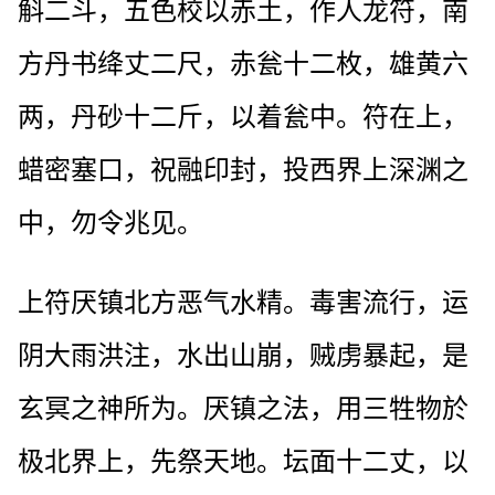
斛二斗，五色校以赤土，作人龙符，南
方丹书绛丈二尺，赤瓮十二枚，雄黄六
两，丹砂十二斤，以着瓮中。符在上，
蜡密塞口，祝融印封，投西界上深渊之
中，勿令兆见。
上符厌镇北方恶气水精。毒害流行，运
阴大雨洪注，水出山崩，贼虏暴起，是
玄冥之神所为。厌镇之法，用三牲物於
极北界上，先祭天地。坛面十二丈，以