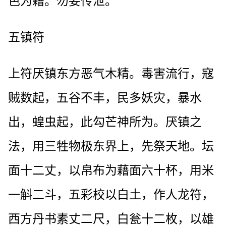
色为藉。勿妄传泄。
五镇符
上符厌镇东方恶气木精。毒害流行，寇
贼数起，五谷不丰，民多妖灾，暴水
出，蝗虫起，此勾芒神所为。厌镇之
法，用三牲物极东界上，先祭天地。坛
面十二丈，以帛布为藉面六十杯，用米
一斛二斗，五彩校以白土，作人龙符，
西方丹书素丈二尺，白瓮十二枚，以雄