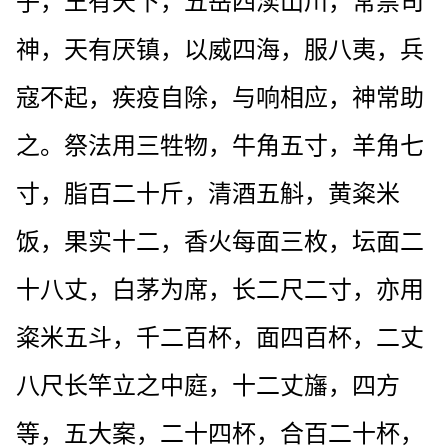
子，王有天下，五岳四渎山川，常禁司
神，天有厌镇，以威四海，服八夷，兵
寇不起，疾疫自除，与响相应，神常助
之。祭法用三牲物，牛角五寸，羊角七
寸，脂百二十斤，清酒五斛，黄粢米
饭，果实十二，香火每面三枚，坛面二
十八丈，白茅为席，长二尺二寸，亦用
粢米五斗，千二百杯，面四百杯，二丈
八尺长竿立之中庭，十二丈旛，四方
等，五大案，二十四杯，合百二十杯，