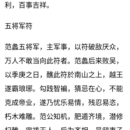
利，百事吉祥。
五将军符
范蠡五将军，主军事，以符破敌厌众，
万人不敢当向此符者。范蠡后来败吴，
以季庚之日，醮此符於南山之上，越王
遂霸琅琊。勾践智褊，猜忌在心，不能
克成帝业，遂乃忧乐易情，残忍易恣，
朽木难雕。范公知机，肥遁齐境，潜修