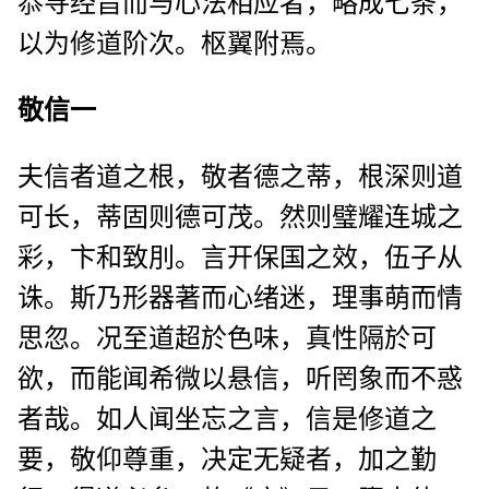
恭寻经旨而与心法相应者，略成七条，
以为修道阶次。枢翼附焉。
敬信一
夫信者道之根，敬者德之蒂，根深则道
可长，蒂固则德可茂。然则璧耀连城之
彩，卞和致刖。言开保国之效，伍子从
诛。斯乃形器著而心绪迷，理事萌而情
思忽。况至道超於色味，真性隔於可
欲，而能闻希微以悬信，听罔象而不惑
者哉。如人闻坐忘之言，信是修道之
要，敬仰尊重，决定无疑者，加之勤