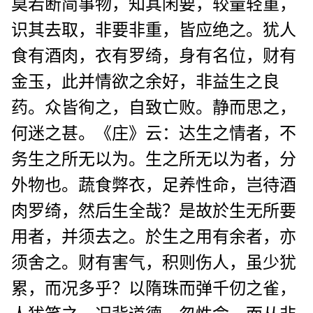
莫若断简事物，知其闲要，较量轻重，
识其去取，非要非重，皆应绝之。犹人
食有酒肉，衣有罗绮，身有名位，财有
金玉，此并情欲之余好，非益生之良
药。众皆徇之，自致亡败。静而思之，
何迷之甚。《庄》云：达生之情者，不
务生之所无以为。生之所无以为者，分
外物也。蔬食弊衣，足养性命，岂待酒
肉罗绮，然后生全哉？是故於生无所要
用者，并须去之。於生之用有余者，亦
须舍之。财有害气，积则伤人，虽少犹
累，而况多乎？以隋珠而弹千仞之雀，