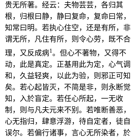
贵无所著。经云：夫物芸芸，各归其
根，归根曰静，静曰复命，复命曰常，
知常曰明。若执心住空，还是有所，非
谓无所，凡住有所，则令心劳，既不合
1
理，又反成病
。但心不著物，又得不
动，此是真定。正基用此为定，心气调
和，久益轻爽，以此为验，则邪正可知
矣。若心起皆灭，不简是非，则永断觉
知，入於盲定。若任心所起，一无收
制，则与凡夫元来不别。若唯断善恶，
心无指归，肆意浮游，待自定者，徒自
误尔。若偏行诸事，言心无所染者，於