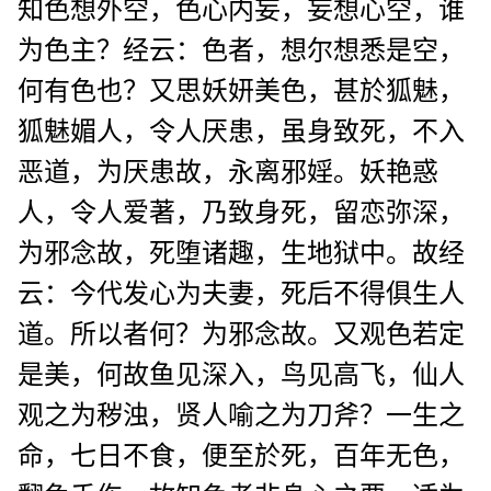
知色想外空，色心内妄，妄想心空，谁
为色主？经云：色者，想尔想悉是空，
何有色也？又思妖妍美色，甚於狐魅，
狐魅媚人，令人厌患，虽身致死，不入
恶道，为厌患故，永离邪婬。妖艳惑
人，令人爱著，乃致身死，留恋弥深，
为邪念故，死堕诸趣，生地狱中。故经
云：今代发心为夫妻，死后不得俱生人
道。所以者何？为邪念故。又观色若定
是美，何故鱼见深入，鸟见高飞，仙人
观之为秽浊，贤人喻之为刀斧？一生之
命，七日不食，便至於死，百年无色，