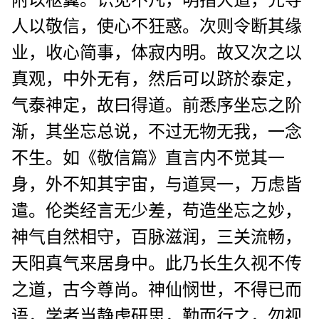
附以枢翼。识见不凡，明指大道，先导
人以敬信，使心不狂惑。次则令断其缘
业，收心简事，体寂内明。故又次之以
真观，中外无有，然后可以跻於泰定，
气泰神定，故曰得道。前悉序坐忘之阶
渐，其坐忘总说，不过无物无我，一念
不生。如《敬信篇》直言内不觉其一
身，外不知其宇宙，与道冥一，万虑皆
遣。伦类经言无少差，苟造坐忘之妙，
神气自然相守，百脉滋润，三关流畅，
天阳真气来居身中。此乃长生久视不传
之道，古今尊尚。神仙悯世，不得已而
语，学者当静虑研思，勤而行之，勿视