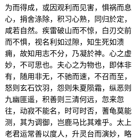
为而得成，或因观利而见害，惧祸而息
心，捐舍涤除，积习心熟，同归於定，
咸若自然。疾雷破山而不惊，白刃交前
而不惧，视名利如过隙，知生死如溃
痈，故知用志不分，乃凝於神。心之虚
妙，不可思也。夫心之为物也，即体非
有，随用非无，不驰而速，不召而至，
怒则玄石饮羽，怨则朱夏陨霜，纵恶则
九幽匪遥，积善则三清何远，忽来忽
往，动寂不能名，时可时否，蓍龟莫能
测，其为调御，岂鹿马比其难乎。太上
老君运常善以度人，升灵台而演妙，略