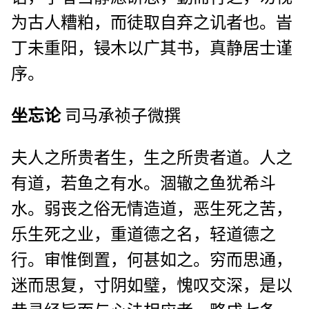
为古人糟粕，而徒取自弃之讥者也。峕
丁未重阳，锓木以广其书，真静居士谨
序。
坐忘论
司马承祯子微撰
夫人之所贵者生，生之所贵者道。人之
有道，若鱼之有水。涸辙之鱼犹希斗
水。弱丧之俗无情造道，恶生死之苦，
乐生死之业，重道德之名，轻道德之
行。审惟倒置，何甚如之。穷而思通，
迷而思复，寸阴如璧，愧叹交深，是以