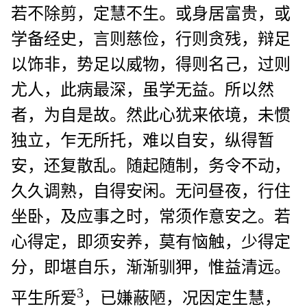
若不除剪，定慧不生。或身居富贵，或
学备经史，言则慈俭，行则贪残，辩足
以饰非，势足以威物，得则名己，过则
尤人，此病最深，虽学无益。所以然
者，为自是故。然此心犹来依境，未惯
独立，乍无所托，难以自安，纵得暂
安，还复散乱。随起随制，务令不动，
久久调熟，自得安闲。无问昼夜，行住
坐卧，及应事之时，常须作意安之。若
心得定，即须安养，莫有恼触，少得定
分，即堪自乐，渐渐驯狎，惟益清远。
3
平生所爱
，已嫌蔽陋，况因定生慧，