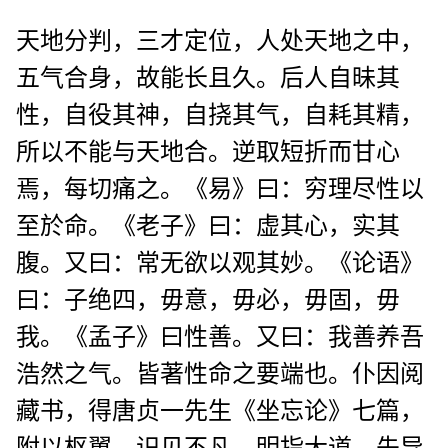
天地分判，三才定位，人处天地之中，
五气合身，故能长且久。后人自昧其
性，自役其神，自挠其气，自耗其精，
所以不能与天地合。逆取短折而甘心
焉，每切痛之。《易》曰：穷理尽性以
至於命。《老子》曰：虚其心，实其
腹。又曰：常无欲以观其妙。《论语》
曰：子绝四，毋意，毋必，毋固，毋
我。《孟子》曰性善。又曰：我善养吾
浩然之气。皆著性命之要端也。仆因阅
藏书，得唐贞一先生《坐忘论》七篇，