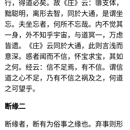
行，得道必矣。故《庄》云：隳支体，
黜聪明，离形去智，同於大通，是谓坐
忘。夫坐忘者，何所不忘哉。内不觉其
一身，外不知乎宇宙，与道冥一，万虑
皆遗。《庄》云同於大通，此则言浅而
意深。惑者闻而不信，怀宝求宝，其如
之何。经云：信不足焉，有不信。谓信
道之心不足，乃有不信之祸及之，何道
之可望乎。
断缘二
断缘者，断有为俗事之缘也。弃事则形