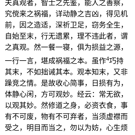
夫真观者，智士之先鉴，能人之善察，
究傥来之祸福，详动静之吉凶，得见机
前，因之造适，深祈卫足，窃务全生，
自始至末，行无遗累，理不违此者，谓
之真观。然一餐一寝，俱为损益之源，
4
一行一言，堪成祸福之本。虽作
巧持
其末，不如拙诫其本。观本知末，又非
躁竞之情。是故收心简事，日损有为，
体静心闲，方可观妙。经云：常无欲，
以观其妙。然修道之身，必资衣食，事
有不可废，物有不可弃者，当须虚襟而
受之，明目而当之，勿以为妨，心生烦