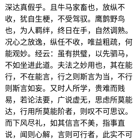
深达真假乎。且牛马家畜也，放纵不
收，犹自生梗，不受驾驭。鹰鹯野鸟
也，为人羁绊，终日在手，自然调熟。
况心之放逸，纵任不收，唯益粗疏，何
能观妙。经云：虽有拱璧，以先驷马，
不如坐进此道。夫法之妙用也，其在能
行，不在能言，行之则斯言为当，不行
则斯言如妄。又时人所学，贵难而贱
易，若论法要，广说虚无，思虑所莫能
达，行用所莫能阶者，则叹不可思议。
而下风尽礼，如其信言不美，指事直
说，闻则心解，言则可行者，此实不可