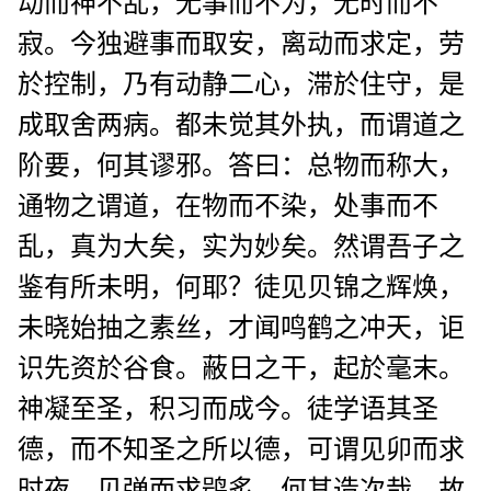
动而神不乱，无事而不为，无时而不
寂。今独避事而取安，离动而求定，劳
於控制，乃有动静二心，滞於住守，是
成取舍两病。都未觉其外执，而谓道之
阶要，何其谬邪。答曰：总物而称大，
通物之谓道，在物而不染，处事而不
乱，真为大矣，实为妙矣。然谓吾子之
鉴有所未明，何耶？徒见贝锦之辉焕，
未晓始抽之素丝，才闻鸣鹤之冲天，讵
识先资於谷食。蔽日之干，起於毫末。
神凝至圣，积习而成今。徒学语其圣
德，而不知圣之所以德，可谓见卯而求
时夜，见弹而求鸮炙。何其造次哉。故