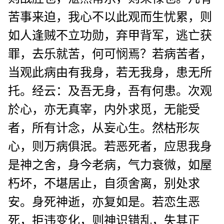
苦事来迫，我心不以此观而生忧累，则
如人逢贼不立功勋，弃甲背军，逃亡获
罪，去乐就苦，何可悯焉？若病苦者，
当观此病由有我身，若无我身，患无所
托。经云：及吾无身，吾有何患。次观
於心，亦无真宰，内外求觅，无能受
者，所有计念，从妄心生。然枯形灰
心，则万病俱泯。若恶死者，应思我身
是神之舍，身今老病，气力衰微，如屋
朽坏，不堪居止，自须舍离，别处求
安。身死神逝，亦复如是。若恋生恶
死，拒违变化，则神识错乱，失其正