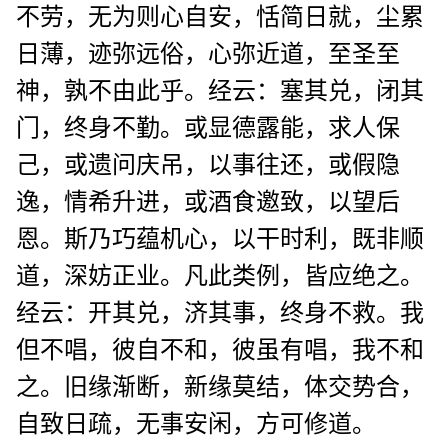
不劳，无为则心自安，恬简日就，尘累
日薄，迹弥远俗，心弥近道，至圣至
神，孰不由此乎。经云：塞其兑，闭其
门，终身不勤。或显德露能，求人保
己，或遗问庆吊，以事往还，或假隐
逸，情希升进，或酒食邀致，以望后
恩。斯乃巧蕴机心，以干时利，既非顺
道，深妨正业。凡此类例，皆应绝之。
经云：开其兑，济其事，终身不救。我
但不唱，彼自不和，彼虽有唱，我不和
之。旧缘渐断，新缘莫结，体交势合，
自致日疏，无事安闲，方可修道。