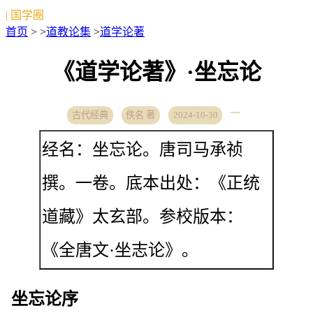
| 国学圈
首页
> >
道教论集
>
道学论著
《道学论著》·坐忘论
古代经典
佚名 著
2024-10-30
经名：坐忘论。唐司马承祯
撰。一卷。底本出处：《正统
道藏》太玄部。参校版本：
《全唐文·坐志论》。
坐忘论序