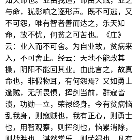
知天命也。业由我造，命由天赋，业之
与命，犹影响之逐形声。既不可逃，又
不可怨，唯有智者善而达之，乐天知
命，故不忧，何贫之可苦也。《庄》
云：业入而不可舍。为自业故，贫病来
入，不可舍止。经云：天地不能改其
操，阴阳不能回其业。由此言之，故真
命也，非假物耳，有何怨焉？又如勇士
逢贼，无所畏惧，挥剑当前，群寇皆
溃，功勋一立，荣禄终身。今有贫病恼
乱我身，则寇贼也，我有正心，则勇士
也，用智观察，则挥剑也，恼累消除，
则战胜也，湛然常乐，则荣禄也。凡有