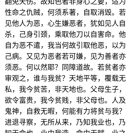
翻免夭伤。故知色者非身心之要，适为
性命之仇贼，何须系著，自取消毁。若
见他人为恶，心生嫌恶者，犹如见人自
杀，己身引颈，乘取他刀以自害命。他
自为恶不遣，我当何故引取他恶，以为
己病。又见为恶者若可嫌，见为善者亦
须恶。何以然耶？同障道故。若贫者亦
审观之，谁与我贫？天地平等，覆载无
私，我今贫苦，非天地也。父母生子，
欲令富贵，我今贫贱，非父母也。人及
鬼神，自救无暇，何能有力将贫与我？
进退寻察，无所从来，乃知我业也，乃