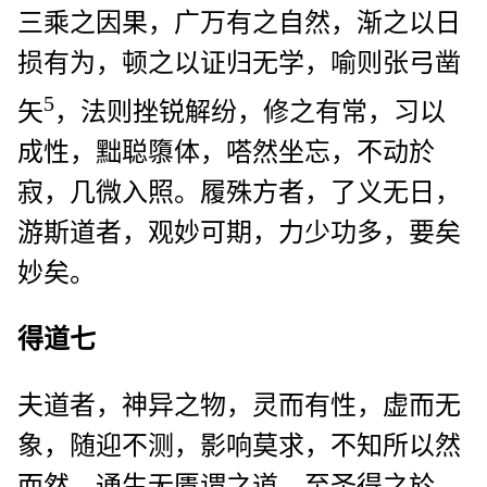
三乘之因果，广万有之自然，渐之以日
损有为，顿之以证归无学，喻则张弓凿
5
矢
，法则挫锐解纷，修之有常，习以
成性，黜聪隳体，嗒然坐忘，不动於
寂，几微入照。履殊方者，了义无日，
游斯道者，观妙可期，力少功多，要矣
妙矣。
得道七
夫道者，神异之物，灵而有性，虚而无
象，随迎不测，影响莫求，不知所以然
而然，通生无匮谓之道。至圣得之於