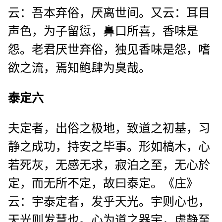
云：吾本弃俗，厌离世间。又云：耳目
声色，为子留愆，鼻口所喜，香味是
怨。老君厌世弃俗，独见香味是怨，嗜
欲之流，焉知鲍肆为臭哉。
泰定六
夫定者，出俗之极地，致道之初基，习
静之成功，持安之毕事。形如槁木，心
若死灰，无感无求，寂泊之至，无心於
定，而无所不定，故曰泰定。《庄》
云：宇泰定者，发乎天光。宇则心也，
天光则发慧也。心为道之器宇，虚静至