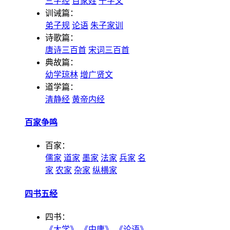
三字经
百家姓
千字文
训诫篇：
弟子规
论语
朱子家训
诗歌篇：
唐诗三百首
宋词三百首
典故篇：
幼学琼林
增广贤文
道学篇：
清静经
黄帝内经
百家争鸣
百家：
儒家
道家
墨家
法家
兵家
名
家
农家
杂家
纵横家
四书五经
四书：
《大学》
《中庸》
《论语》