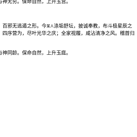
与神无穷。保命自然，上升玉宫。
，百邪无逃遁之形。今
涤垢舒坛，披诚奉教，布斗极星辰之
某人
。四序营为，尽叶光华之庆；全家视履，咸沾清净之风。稽首归
与神同龄。保命自然，上升玉庭。