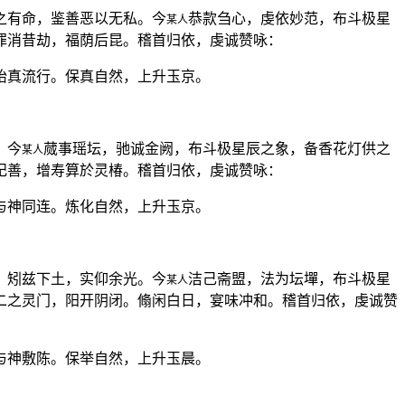
之有命，鉴善恶以无私。今
恭款刍心，虔依妙范，布斗极星
某人
罪消昔劫，福荫后昆。稽首归依，虔诚赞咏：
胎真流行。保真自然，上升玉京。
。今
蒇事瑶坛，驰诚金阙，布斗极星辰之象，备香花灯供之
某人
纪善，增寿算於灵椿。稽首归依，虔诚赞咏：
与神同连。炼化自然，上升玉京。
。矧兹下土，实仰余光。今
洁己斋盟，法为坛墠，布斗极星
某人
二之灵门，阳开阴闭。翛闲白日，宴味冲和。稽首归依，虔诚赞
与神敷陈。保举自然，上升玉晨。