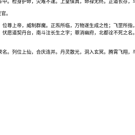
斗中。检身护命，灾难不逢。上皇保真，命禄无终。正道长存，
灵官。
。位尊上帝，威制群魔。正炁所临，万物遂生成之性；飞罡所指
。伏愿道契丹台，南斗注长生之字；罪消幽府，北都诠不死之名
荣名。列位上仙，合庆连并。丹灵散光，洞入玄冥。腾霄飞翔，