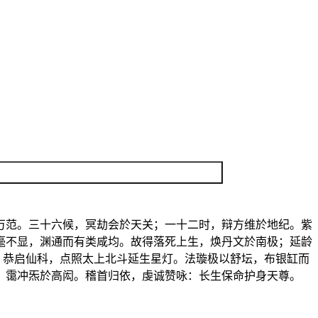
万范。三十六候，冥劫会於天关；一十二时，辩方维於地纪。紫
毫不显，渊通而有类咸均。故得落死上生，焕丹文於南极；延龄
，恭启仙科，点照太上北斗延生星灯。法璇极以舒坛，布银缸而
，霭冲炁於高闳。稽首归依，虔诚赞咏：长生保命护身天尊。