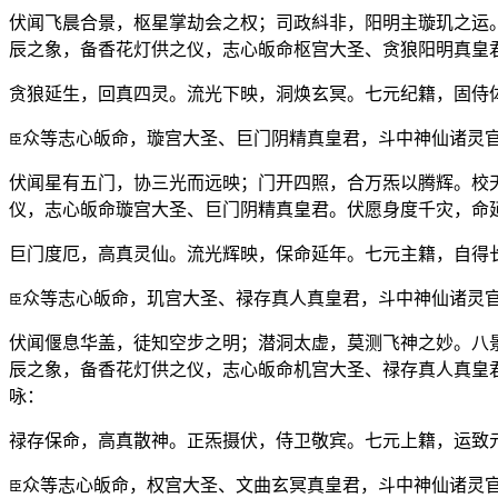
伏闻飞晨合景，枢星掌劫会之权；司政紏非，阳明主璇玑之运
辰之象，备香花灯供之仪，志心皈命枢宫大圣、贪狼阳明真皇
贪狼延生，回真四灵。流光下映，洞焕玄冥。七元纪籍，固侍
众等志心皈命，璇宫大圣、巨门阴精真皇君，斗中神仙诸灵
臣
伏闻星有五门，协三光而远映；门开四照，合万炁以腾辉。校
仪，志心皈命璇宫大圣、巨门阴精真皇君。伏愿身度千灾，命
巨门度厄，高真灵仙。流光辉映，保命延年。七元主籍，自得
众等志心皈命，玑宫大圣、禄存真人真皇君，斗中神仙诸灵
臣
伏闻偃息华盖，徒知空步之明；潜洞太虚，莫测飞神之妙。八
辰之象，备香花灯供之仪，志心皈命机宫大圣、禄存真人真皇
咏：
禄存保命，高真散神。正炁摄伏，侍卫敬宾。七元上籍，运致
众等志心皈命，权宫大圣、文曲玄冥真皇君，斗中神仙诸灵
臣