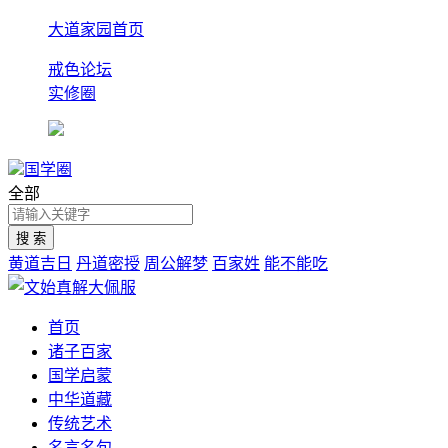
大道家园首页
戒色论坛
实修圈
国学圈
全部
黄道吉日
丹道密授
周公解梦
百家姓
能不能吃
首页
诸子百家
国学启蒙
中华道藏
传统艺术
名言名句