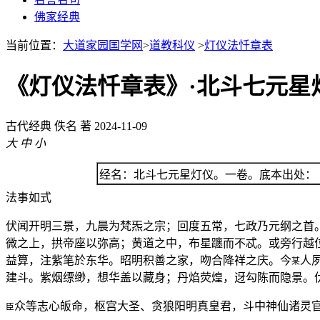
佛家经典
当前位置：
大道家园国学网
>
道教科仪
>
灯仪法忏章表
《灯仪法忏章表》·北斗七元星
古代经典
佚名 著
2024-11-09
大
中
小
经名：北斗七元星灯仪。一卷。底本出处：
法事如式
伏闻开明三景，九晨为梵炁之宗；回度五常，七政乃元纲之首
微之上，拱帝座以弥高；黄道之中，布星躔而不忒。或旁行越
益算，注紫笔於东华。昭明积善之家，吻合降祥之庆。今
人
某
建斗。紫烟缥缈，想华盖以藏身；丹焰荧煌，迓勾陈而隐景。
众等志心皈命，枢宫大圣、贪狼阳明真皇君，斗中神仙诸灵
臣