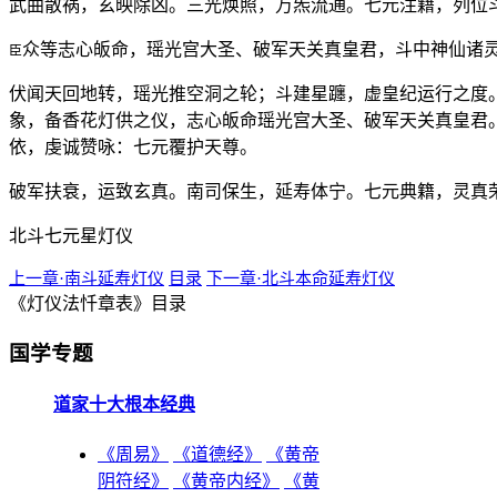
武曲散祸，玄映除凶。三光焕照，万炁流通。七元注籍，列位
众等志心皈命，瑶光宫大圣、破军天关真皇君，斗中神仙诸
臣
伏闻天回地转，瑶光推空洞之轮；斗建星躔，虚皇纪运行之度
象，备香花灯供之仪，志心皈命瑶光宫大圣、破军天关真皇君
依，虔诚赞咏：七元覆护天尊。
破军扶衰，运致玄真。南司保生，延寿体宁。七元典籍，灵真
北斗七元星灯仪
上一章·南斗延寿灯仪
目录
下一章·北斗本命延寿灯仪
《灯仪法忏章表》目录
国学专题
道家十大根本经典
《周易》
《道德经》
《黄帝
阴符经》
《黄帝内经》
《黄