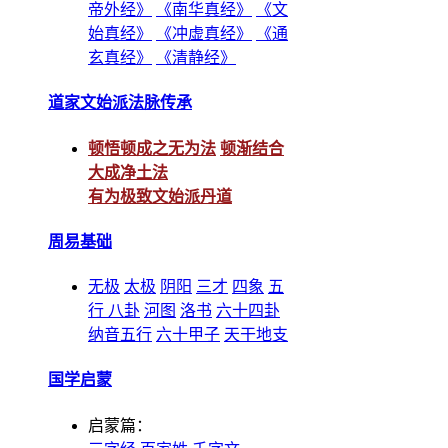
帝外经》
《南华真经》
《文
始真经》
《冲虚真经》
《通
玄真经》
《清静经》
道家文始派法脉传承
顿悟顿成之无为法
顿渐结合
大成净土法
有为极致文始派丹道
周易基础
无极
太极
阴阳
三才
四象
五
行
八卦
河图
洛书
六十四卦
纳音五行
六十甲子
天干地支
国学启蒙
启蒙篇：