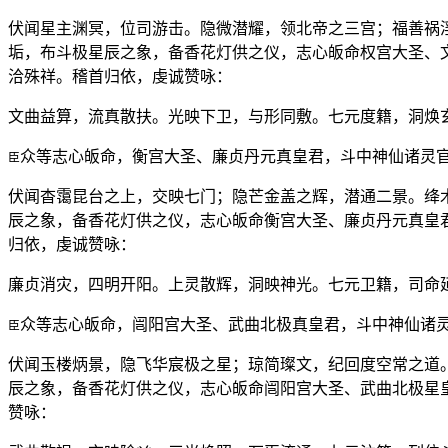
伏闻星主渊冥，位司游击。隐微潜耀，领北帝之三宫；福善祸
垢，布斗极星辰之象，备香花灯供之仪，志心皈命权宫大圣、
洽殊祥。稽首归依，虔诚赞咏：
文曲益算，流真散扶。光映下卫，与形同敷。七元度籍，洞焕
众等志心皈命，衡宫大圣、廉贞丹元真皇君，斗中神仙诸灵
臣
伏闻杳霭昆台之上，交映七门；隐芒金盖之辉，潜通二景。绛
辰之象，备香花灯供之仪，志心皈命衡宫大圣、廉贞丹元真皇
归依，虔诚赞咏：
廉贞消灾，四明开阳。上灵散辉，洞映神光。七元卫籍，司命
众等志心皈命，闿阳宫大圣、武曲北极真皇君，斗中神仙诸
臣
伏闻玉楼炳景，隐飞华宸极之星；琼简璨文，纪回度空常之道
辰之象，备香花灯供之仪，志心皈命闿阳宫大圣、武曲北极星
赞咏：