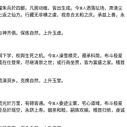
耀朱兵於四鄙。凡居动植，皆出生成。今
洒落坛场，肃清尘
某人
七返之仙方。行藏无非横之虞，视息合太和之庆。承兹上善，永
与神齐俱。保炼自然，上升玉虚。
纲下学，权舆生死之机。今
澡雪襟灵，遵承科简，布斗极星
某人
或在仕登荣，尽继清崇之世；或行商坐贾，皆为富盛之家。稽首
流演洞乡。克携自然，上升玉堂。
流光於万里，有碍皆通。今
委迹尘寰，宅心道域，布斗极星
某人
臣岳於瑶空，永跻上寿。姻亲和睦，嗣族欢娱。稽首归依，虔诚