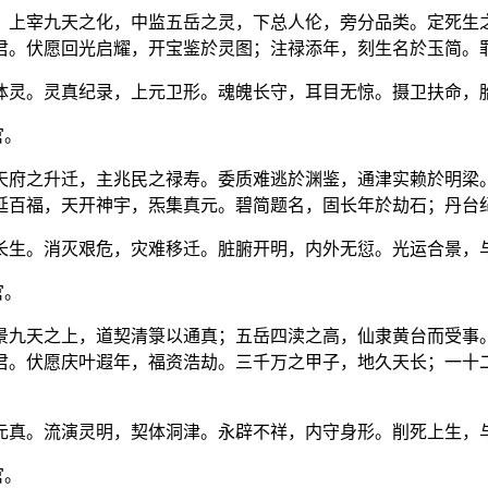
。上宰九天之化，中监五岳之灵，下总人伦，旁分品类。定死生
君。伏愿回光启耀，开宝鉴於灵图；注禄添年，刻生名於玉简。
体灵。灵真纪录，上元卫形。魂魄长守，耳目无惊。摄卫扶命，
官。
天府之升迁，主兆民之禄寿。委质难逃於渊鉴，通津实赖於明梁
延百福，天开神宇，炁集真元。碧简题名，固长年於劫石；丹台
长生。消灭艰危，灾难移迁。脏腑开明，内外无愆。光运合景，
官。
景九天之上，道契清箓以通真；五岳四渎之高，仙隶黄台而受事
君。伏愿庆叶遐年，福资浩劫。三千万之甲子，地久天长；一十
元真。流演灵明，契体洞津。永辟不祥，内守身形。削死上生，
官。