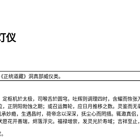
灯仪
《正统道藏》洞真部威仪类。
。定枢机於太极，司喉舌於圆穹。吐辉则调理四时，含耀而恢张
位，正阴阳勃蚀之期；或召运舞轮，应日月推移之数。灵鉴而无
夙承妙瘾，生遇昌时，荷帝念以深深，抚尘心而罔措。辄邀真侣
伏愿花开善瑞，烬落浮灾。福禄增崇，发灵光於寿域；吉祥至止
官。