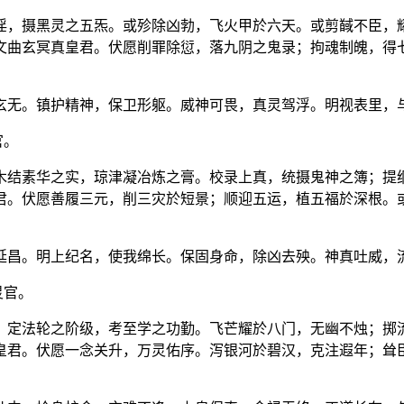
淫，摄黑灵之五炁。或殄除凶勃，飞火甲於六天。或剪馘不臣，
文曲玄冥真皇君。伏愿削罪除愆，落九阴之鬼录；拘魂制魄，得
玄无。镇护精神，保卫形躯。威神可畏，真灵驾浮。明视表里，
官。
木结素华之实，琼津凝冶炼之膏。校录上真，统摄鬼神之簿；提
君。伏愿善履三元，削三灾於短景；顺迎五运，植五福於深根。
延昌。明上纪名，使我绵长。保固身命，除凶去殃。神真吐威，
灵官。
。定法轮之阶级，考至学之功勤。飞芒耀於八门，无幽不烛；掷
皇君。伏愿一念关升，万灵佑序。泻银河於碧汉，克注遐年；耸