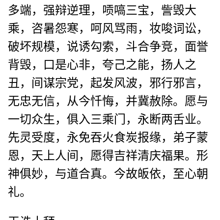
多端，强辩逆理，唝嗃三宝，訾毁大
乘，咨暑怨寒，呵风骂雨，妆唆词讼，
破坏规模，说诱勾索，斗合争竞，面誉
背毁，口是心非，夸己之能，扬人之
丑，间谋宗党，起发风波，邪行邪言，
无忠无信，从今忏悔，并冀赦除。愿与
一切众生，俱入三乘门，永断两舌业。
先灵受度，永免吞火食炭报缘，弟子蒙
恩，天上人间，愿得吉祥清庆福果。形
神俱妙，与道合真。今故皈依，至心朝
礼。