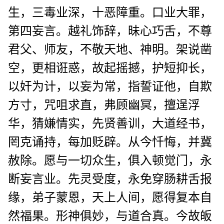
生，三毒业深，十恶障重。口业大罪，
第四妄言。越礼饰辞，昧心巧舌，不尊
君父、师友，不敬天地、神明。架说凿
空，更相诳惑，故起摇撼，护短抑长，
以奸为计，以妄为常，指誓证他，自欺
方寸，咒咀求直，弗顾幽冥，擅逞浮
华，猜嫌情实，先贤善训，大道经书，
罔克诵持，每加贬辟。从今忏悔，并冀
赦除。愿与一切众生，俱入顿觉门，永
断妄言业。先灵受度，永免穿肠耕舌报
缘，弟子蒙恩，天上人间，愿得复本自
然福果。形神俱妙，与道合真。今故皈