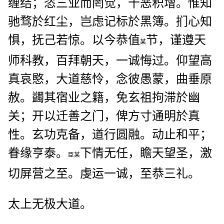
缠结；恣三业而罔觉，十恶积增。惟知
驰骛於红尘，岂虑记标於黑簿。扪心知
惧，抚己若惊。以今恭值
节，谨遵天
某
师科教，百拜朝天，一诚悔过。仰望高
真哀愍，大道慈怜，念彼愚蒙，曲垂原
赦。蠲其宿业之籍，免玄祖拘滞於幽
关；开以迁善之门，俾方寸通明於真
性。玄功克备，道行圆融。动止和平；
眷缘亨泰。
下情无任，瞻天望圣，激
臣某
切屏营之至。虔运一诚，至恭三礼。
太上无极大道。