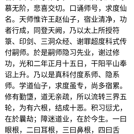
慕无阶，悲喜交切。口诵师号，求度仙
名。天师惟许王赵仙子，宿业清净，功
者行成，同登天阙，乃以太上所授符
箓、印剑、三洞众经、谢罪超度科式传
付嗣师。於是嗣师隐习先业，谢过修
功，光和二年正月十五日，干阳平山奉
诏上升。乃以是真科付度系师、隐系
师。学道仙子，求度虽专，尚多宿累。
修有勤墯，道无亲疏，所以流转三界五
轮，为有六根，结成十恶。积习愆尤，
在於曩劫；障迷道业，在於今生。一曰
眼根，二曰耳根，三曰鼻根，四曰舌