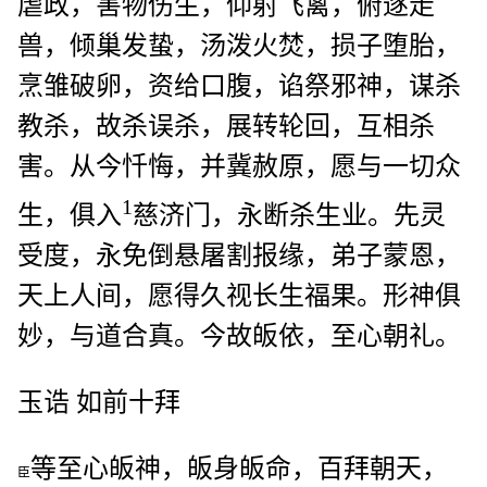
虐政，害物伤生，仰射飞禽，俯逐走
兽，倾巢发蛰，汤泼火焚，损子堕胎，
烹雏破卵，资给口腹，谄祭邪神，谋杀
教杀，故杀误杀，展转轮回，互相杀
害。从今忏悔，并冀赦原，愿与一切众
1
生，俱入
慈济门，永断杀生业。先灵
受度，永免倒悬屠割报缘，弟子蒙恩，
天上人间，愿得久视长生福果。形神俱
妙，与道合真。今故皈依，至心朝礼。
玉诰 如前十拜
等至心皈神，皈身皈命，百拜朝天，
臣