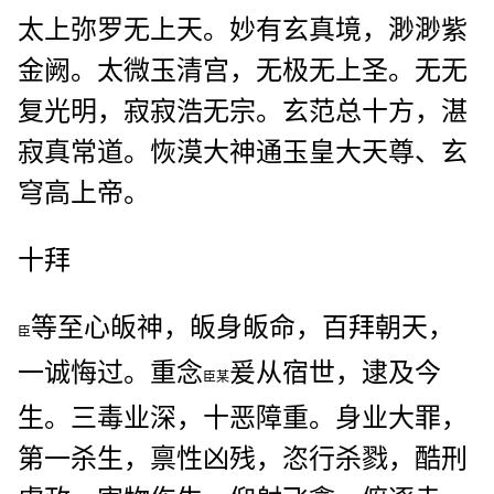
太上弥罗无上天。妙有玄真境，渺渺紫
金阙。太微玉清宫，无极无上圣。无无
复光明，寂寂浩无宗。玄范总十方，湛
寂真常道。恢漠大神通玉皇大天尊、玄
穹高上帝。
十拜
等至心皈神，皈身皈命，百拜朝天，
臣
一诚悔过。重念
爰从宿世，逮及今
臣某
生。三毒业深，十恶障重。身业大罪，
第一杀生，禀性凶残，恣行杀戮，酷刑