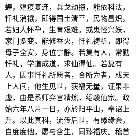
蝗，殟疫复连，兵戈劫掠，能依科法，
忏礼消禳，即得国土清平，民物昌炽。
若妇人怀孕，生育艰难。或鬼怪兴妖，
家门多变。能修香火，忏礼祷祈，即得
母子全安，身位宁静。若复有人，常勤
忏礼，学道成道，求仙得仙。若复有
人，因事忏礼所愿者，合所为者，成天
上人间，他生见世，获福无量，证果非
虚，由是系师弃官精炼，绍袭仙宗。政
始六年八月一日，亦於阳平山，奉诏上
升。以此真科，流传后世。有缘缘会，
自度度他。愿与含生，同臻福庆。稽首