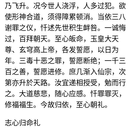
乃飞升。况今世人浇浮，人多过犯。欲
使形神合道，须得障累顿消。当依三八
谢罪之仪，忏述先世积生衅咎。一诚悔
过，百拜朝天。至心皈命，玉皇大天
尊、玄穹高上帝，各发誓愿，以日为
年。三毒十恶之罪，誓愿断绝；一千三
百之善，誓愿进修。庶几渐入仙宗，次
第亦升於天路。汝宜递相授受，勉而行
之。大道慈悲，随心应感。忏罪罪灭，
修福福生。今故归依，至心朝礼。
志心归命礼