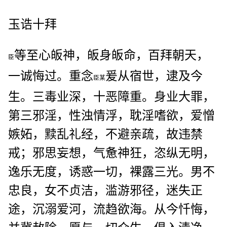
玉诰十拜
等至心皈神，皈身皈命，百拜朝天，
臣
一诚悔过。重念
爰从宿世，逮及今
臣某
生。三毒业深，十恶障重。身业大罪，
第三邪淫，性浊情浮，耽淫嗜欲，爱憎
嫉妬，黩乱礼经，不避亲疏，故违禁
戒；邪思妄想，气惫神狂，恣纵无明，
逸乐无度，诱惑一切，裸露三光。男不
忠良，女不贞洁，滥游邪径，迷失正
途，沉溺爱河，流趋欲海。从今忏悔，