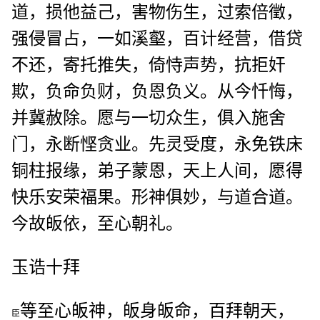
道，损他益己，害物伤生，过索倍徵，
强侵冒占，一如溪壑，百计经营，借贷
不还，寄托推失，倚恃声势，抗拒奸
欺，负命负财，负恩负义。从今忏悔，
并冀赦除。愿与一切众生，俱入施舍
门，永断悭贪业。先灵受度，永免铁床
铜柱报缘，弟子蒙恩，天上人间，愿得
快乐安荣福果。形神俱妙，与道合道。
今故皈依，至心朝礼。
玉诰十拜
等至心皈神，皈身皈命，百拜朝天，
臣