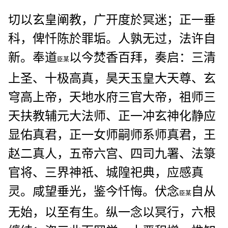
切以玄皇阐教，广开度於冥迷；正一垂
科，俾忏陈於罪垢。人孰无过，法许自
新。奉道
以今焚香百拜，奏启：三清
臣某
上圣、十极高真，昊天玉皇大天尊、玄
穹高上帝，天地水府三官大帝，祖师三
天扶教辅元大法师、正一冲玄神化静应
显佑真君，正一女师嗣师系师真君，王
赵二真人，五帝六宫、四司九署、法箓
官将、三界神祇、城隍祀典，应感真
灵。咸望垂光，鉴今忏悔。伏念
自从
臣某
无始，以至有生。纵一念以冥行，六根