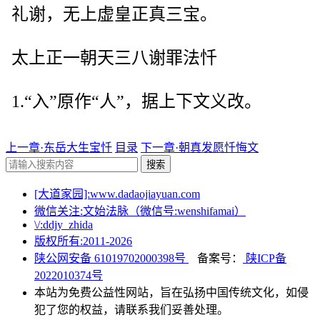
礼谢，无上虚皇正真三宝。
太上正一朝天三八谢罪法忏
1.“入”原作“人”，据上下文义改。
上一章·东岳大生宝忏
目录
下一章·朝真发愿忏悔文
搜索
[大道家园]:www.dadaojiayuan.com
微信关注:文始法脉（微信号:wenshifamai）
\/:ddjy_zhida
版权所有:2011-
2026
陕公网安备 61019702000398号
备案号：
陕ICP备
2022010374号
本站为免费公益性网站，旨在弘扬中国传统文化，如侵
犯了您的权益，请联系我们妥善处理。