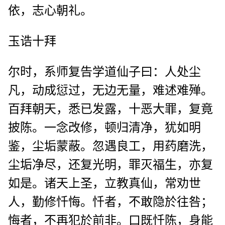
依，志心朝礼。
玉诰十拜
尔时，系师复告学道仙子曰：人处尘
凡，动成愆过，无边无量，难述难殚。
百拜朝天，悉已发露，十恶大罪，复竟
披陈。一念改修，顿归清净，犹如明
鉴，尘垢蒙蔽。忽遇良工，用药磨洗，
尘垢净尽，还复光明，罪灭福生，亦复
如是。诸天上圣，立教真仙，常劝世
人，勤修忏悔。忏者，不敢隐於往咎；
悔者，不再犯於前非。口既忏陈，身能