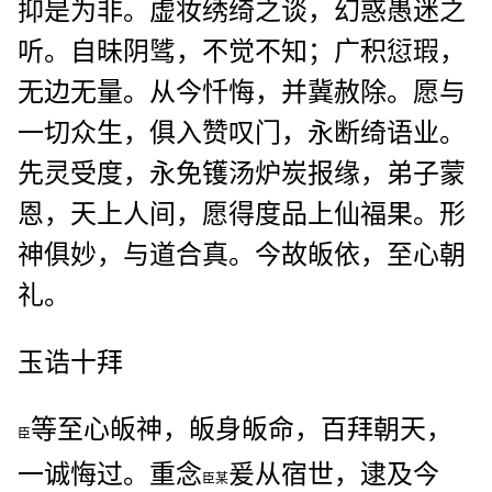
抑是为非。虚妆绣绮之谈，幻惑愚迷之
听。自昧阴骘，不觉不知；广积愆瑕，
无边无量。从今忏悔，并冀赦除。愿与
一切众生，俱入赞叹门，永断绮语业。
先灵受度，永免镬汤炉炭报缘，弟子蒙
恩，天上人间，愿得度品上仙福果。形
神俱妙，与道合真。今故皈依，至心朝
礼。
玉诰十拜
等至心皈神，皈身皈命，百拜朝天，
臣
一诚悔过。重念
爰从宿世，逮及今
臣某