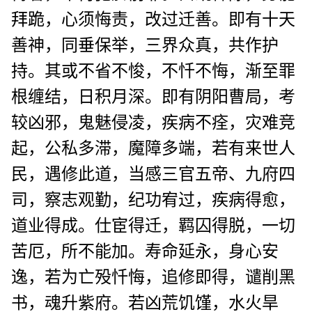
拜跪，心须悔责，改过迁善。即有十天
善神，同垂保举，三界众真，共作护
持。其或不省不悛，不忏不悔，渐至罪
根缠结，日积月深。即有阴阳曹局，考
较凶邪，鬼魅侵凌，疾病不痊，灾难竞
起，公私多滞，魔障多端，若有来世人
民，遇修此道，当感三官五帝、九府四
司，察志观勤，纪功宥过，疾病得愈，
道业得成。仕宦得迁，羁囚得脱，一切
苦厄，所不能加。寿命延永，身心安
逸，若为亡殁忏悔，追修即得，谴削黑
书，魂升紫府。若凶荒饥馑，水火旱