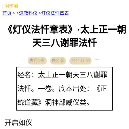
| 国学圈
首页
> >
道教科仪
>
灯仪法忏章表
《灯仪法忏章表》·太上正一朝
天三八谢罪法忏
古代经典
佚名 著
2024-11-09
经名：太上正一朝天三八谢罪
法忏。一卷。底本出处：《正
统道藏》洞神部威仪类。
开启如仪