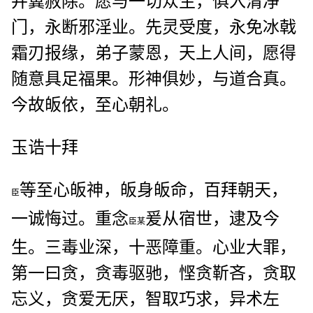
并冀赦除。愿与一切众生，俱入清净
门，永断邪淫业。先灵受度，永免冰戟
霜刃报缘，弟子蒙恩，天上人间，愿得
随意具足福果。形神俱妙，与道合真。
今故皈依，至心朝礼。
玉诰十拜
等至心皈神，皈身皈命，百拜朝天，
臣
一诚悔过。重念
爰从宿世，逮及今
臣某
生。三毒业深，十恶障重。心业大罪，
第一曰贪，贪毒驱驰，悭贪靳吝，贪取
忘义，贪爱无厌，智取巧求，异术左