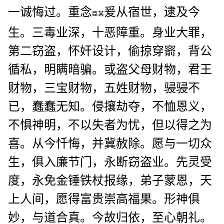
一诚悔过。重念
爰从宿世，逮及今
臣某
生。三毒业深，十恶障重。身业大罪，
第二窃盗，怀奸设计，偷掠穿窬，背公
循私，明瞒暗骗。或盗父母财物，君王
财物，三宝财物，五姓财物，骎骎不
已，蠢蠢无知。侵攘劫夺，不恤恩义，
不惧神明，不以失者为忧，但以得之为
喜。从今忏悔，并冀赦除。愿与一切众
生，俱入廉节门，永断窃盗业。先灵受
度，永免金锤铁杖报缘，弟子蒙恩，天
上人间，愿得富贵崇高福果。形神俱
妙，与道合真。今故归依，至心朝礼。