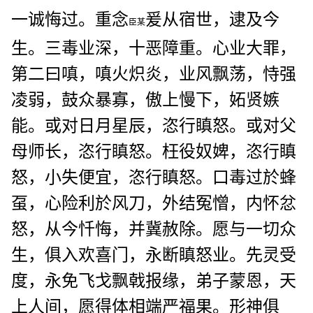
一诚悔过。重念
爰从宿世，逮及今
臣某
生。三毒业深，十恶障重。心业大罪，
第二曰嗔，嗔火炽炎，业风飘荡，恃强
凌弱，鼓众暴寡，傲上慢下，妬贤嫉
能。或对日月星辰，恣行瞋怒。或对父
母师长，恣行瞋怒。枉役奴婢，恣行瞋
怒，小失便宜，恣行瞋怒。口毒过於蜂
虿，心险利於风刀，外结冤憎，内怀忿
怒，从今忏悔，并冀赦除。愿与一切众
生，俱入欢喜门，永断瞋怒业。先灵受
度，永免飞戈飘戟报缘，弟子蒙恩，天
上人间，愿得体相端严福果。形神俱