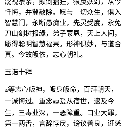
蔑视宗亲，颠倒猖狂，狠戾妖幻，从今
忏悔，并冀赦除。愿与一切众生，俱入
智慧门，永断愚痴业，先灵受度，永免
刀山剑树报缘，弟子蒙恩，天上人间，
愿得聪明智慧福果。形神俱妙，与道合
真。今故皈依，志心朝礼。
玉诰十拜
等志心皈神，皈身皈命，百拜朝天，
臣
一诚悔过。重念
爰从宿世，逮及今
臣某
生，三毒业深，十恶障重。口业大罪，
第一两舌，言辞悖戾，谤议善良，诳惑