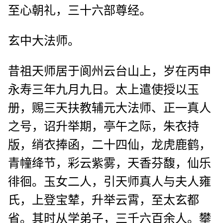
至心朝礼，三十六部尊经。
玄中大法师。
昔祖天师居于阆州云台山上，岁在丙申
永寿三年九月九日。太上遣使授以玉
册，赐三天扶教辅元大法师、正一真人
之号，诏升举期，亭午之际，朱衣持
版，绡衣捧函，二十四仙，龙虎鹿鹤，
青幢绛节，彩云紫雾，天香芬馥，仙乐
徘徊。玉女二人，引天师真人与夫人雍
氏，上登宝辇，升举云霄，至太玄都
省。其时从学弟子，三千六百余人。攀