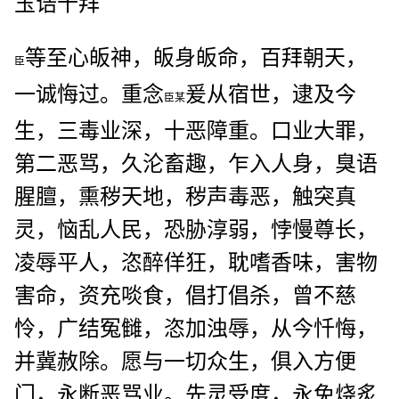
玉诰十拜
等至心皈神，皈身皈命，百拜朝天，
臣
一诚悔过。重念
爰从宿世，逮及今
臣某
生，三毒业深，十恶障重。口业大罪，
第二恶骂，久沦畜趣，乍入人身，臭语
腥膻，熏秽天地，秽声毒恶，触突真
灵，恼乱人民，恐胁淳弱，悖慢尊长，
凌辱平人，恣醉佯狂，耽嗜香味，害物
害命，资充啖食，倡打倡杀，曾不慈
怜，广结冤雠，恣加浊辱，从今忏悔，
并冀赦除。愿与一切众生，俱入方便
门，永断恶骂业。先灵受度，永免烧炙