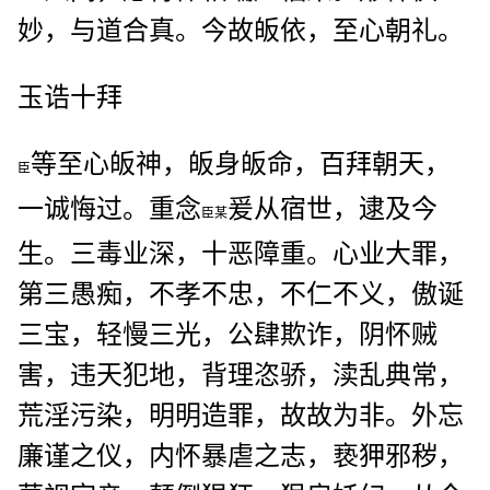
妙，与道合真。今故皈依，至心朝礼。
玉诰十拜
等至心皈神，皈身皈命，百拜朝天，
臣
一诚悔过。重念
爰从宿世，逮及今
臣某
生。三毒业深，十恶障重。心业大罪，
第三愚痴，不孝不忠，不仁不义，傲诞
三宝，轻慢三光，公肆欺诈，阴怀贼
害，违天犯地，背理恣骄，渎乱典常，
荒淫污染，明明造罪，故故为非。外忘
廉谨之仪，内怀暴虐之志，亵狎邪秽，