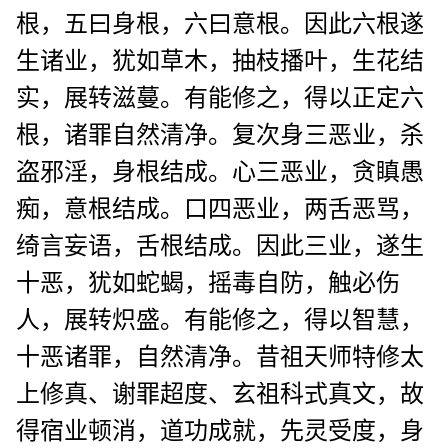
根，五曰身根，六曰意根。因此六根遂
生诸业，犹如草木，抽枝播叶，生花结
实，展转滋蔓。有能修之，得以正定六
根，诸罪自然清净。复次身三恶业，杀
盗邪淫，身根结成。心三恶业，贪瞋愚
痴，意根结成。口四恶业，两舌恶骂，
绮言妄语，舌根结成。因此三业，遂生
十恶，犹如蛇蝎，摇毒自防，触必伤
人，展转炽盛。有能修之，得以智慧，
十恶诸罪，自然清净。昔祖天师特修太
上修真、谢罪超度、玄祖科式真文，故
得宿业顿消，道功成就，先灵受度，身