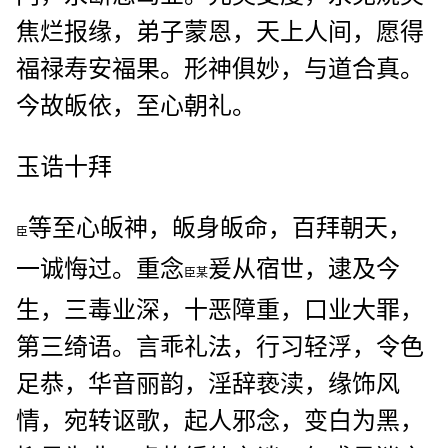
焦烂报缘，弟子蒙恩，天上人间，愿得
福禄寿安福果。形神俱妙，与道合真。
今故皈依，至心朝礼。
玉诰十拜
等至心皈神，皈身皈命，百拜朝天，
臣
一诚悔过。重念
爰从宿世，逮及今
臣某
生，三毒业深，十恶障重，口业大罪，
第三绮语。言乖礼法，行习轻浮，令色
足恭，华音丽韵，淫辞亵渎，缘饰风
情，宛转讴歌，起人邪念，变白为黑，