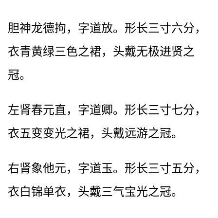
胆神龙德拘，字道放。形长三寸六分，
衣青黄绿三色之裙，头戴无极进贤之
冠。
左肾春元直，字道卿。形长三寸七分，
衣五变变光之裙，头戴远游之冠。
右肾象他元，字道玉。形长三寸五分，
衣白锦单衣，头戴三气宝光之冠。