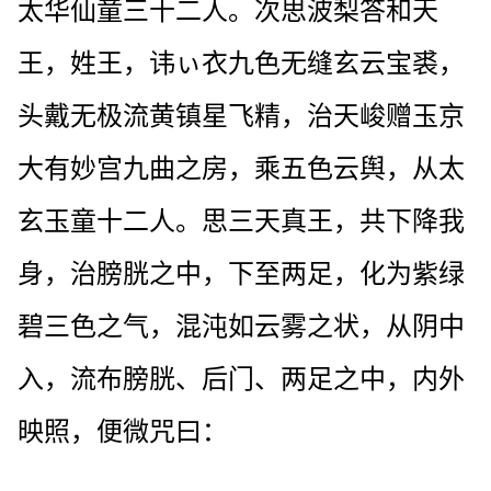
太华仙童三十二人。次思波梨答和天
王，姓王，讳ぃ衣九色无缝玄云宝裘，
头戴无极流黄镇星飞精，治天峻赠玉京
大有妙宫九曲之房，乘五色云舆，从太
玄玉童十二人。思三天真王，共下降我
身，治膀胱之中，下至两足，化为紫绿
碧三色之气，混沌如云雾之状，从阴中
入，流布膀胱、后门、两足之中，内外
映照，便微咒曰：