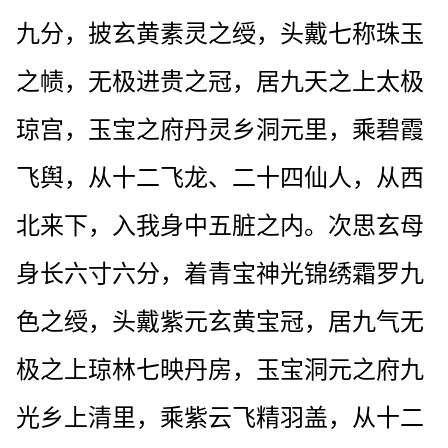
九分，披玄黄素灵之绶，头戴七称珠玉
之帻，无极进贵之冠，居九天之上太极
琼宫，玉宝之府丹灵乡洞元里，乘碧霞
飞舆，从十二飞龙、二十四仙人，从西
北来下，入我身中五脏之内。次思玄母
身长六寸六分，着青宝神光锦绣霜罗九
色之绶，头戴紫元玄黄宝冠，居九气无
极之上琼林七映丹房，玉宝洞元之府九
光乡上清里，乘紫云飞精羽盖，从十二