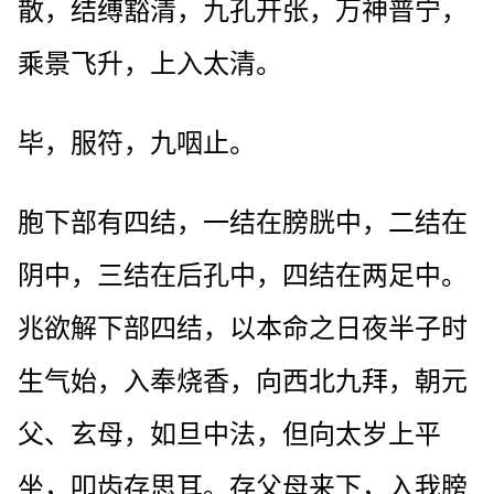
散，结缚豁清，九孔开张，万神普宁，
乘景飞升，上入太清。
毕，服符，九咽止。
胞下部有四结，一结在膀胱中，二结在
阴中，三结在后孔中，四结在两足中。
兆欲解下部四结，以本命之日夜半子时
生气始，入奉烧香，向西北九拜，朝元
父、玄母，如旦中法，但向太岁上平
坐，叩齿存思耳。存父母来下，入我膀