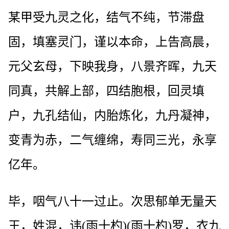
某甲受九灵之化，结气不纯，节滞盘
固，填塞灵门，谨以本命，上告高晨，
元父玄母，下映我身，八景齐晖，九天
同真，共解上部，四结胞根，回灵填
户，九孔结仙，内胎炼化，九丹凝神，
变青为赤，二气缠绵，寿同三光，永享
亿年。
毕，咽气八十一过止。次思郁单无量天
王，姓混，讳(雨十杓)(雨十杓)罗，衣九