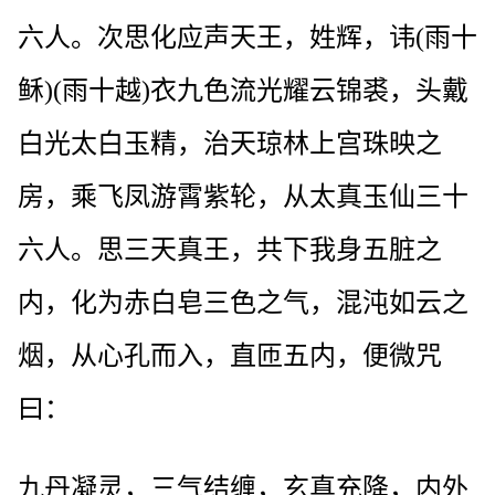
六人。次思化应声天王，姓辉，讳(雨十
稣)(雨十越)衣九色流光耀云锦裘，头戴
白光太白玉精，治天琼林上宫珠映之
房，乘飞凤游霄紫轮，从太真玉仙三十
六人。思三天真王，共下我身五脏之
内，化为赤白皂三色之气，混沌如云之
烟，从心孔而入，直匝五内，便微咒
曰：
九丹凝灵，三气结缠，玄真充降，内外