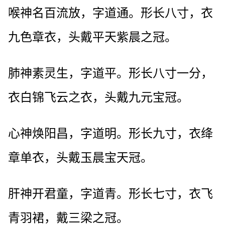
喉神名百流放，字道通。形长八寸，衣
九色章衣，头戴平天紫晨之冠。
肺神素灵生，字道平。形长八寸一分，
衣白锦飞云之衣，头戴九元宝冠。
心神焕阳昌，字道明。形长九寸，衣绛
章单衣，头戴玉晨宝天冠。
肝神开君童，字道青。形长七寸，衣飞
青羽裙，戴三梁之冠。