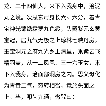
龙、二十四仙人，来下入我身中，治泥
丸之境。次思玄母身长六寸六分，着青
宝神光锦绣霜罗九色绶，头戴紫元玄黄
宝冠，居九气无极之上琼林七映丹房，
玉宝洞元之府九光乡上清里，乘紫云飞
精羽盖，从十二凤凰、三十六玉女，来
下入我身，治面部洞房之内。思父母化
为青黄二气，宛转相沓，竟於头面之
上。毕，叩齿九通，微咒曰：