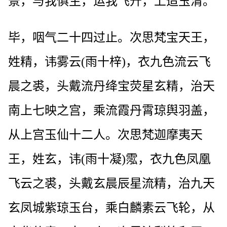
景，与我俱生，运我飞升，上造玉清。
毕，咽气二十四过止。次思梵宝天王，
姓精，讳雾云(雨十梓)，衣九色流云飞
晨之裘，头戴流丹绛宝荧星玄精，治天
南上七映之宫，乘流霞丹霄琼舆羽盖，
从上宫玉仙十二人。次思梵迦摩夷天
王，姓玄，讳(雨十凝)霐，衣九色凤凰
飞云之裘，头戴玄晨辰星流精，治九天
玄凤城紫琼玉台，乘白麟素云飞轮，从