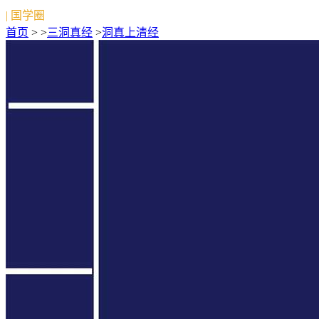
| 国学圈
首页
> >
三洞真经
>
洞真上清经