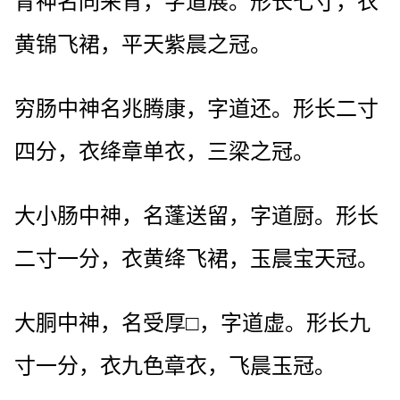
胃神名同来育，字道展。形长七寸，衣
黄锦飞裙，平天紫晨之冠。
穷肠中神名兆腾康，字道还。形长二寸
四分，衣绛章单衣，三梁之冠。
大小肠中神，名蓬送留，字道厨。形长
二寸一分，衣黄绛飞裙，玉晨宝天冠。
大胴中神，名受厚□，字道虚。形长九
寸一分，衣九色章衣，飞晨玉冠。