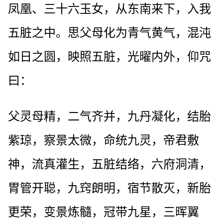
凤凰、三十六玉女，从东南来下，入我
五脏之中。思父母化为青气黄气，混沌
如日之圆，映照五脏，光曜内外，仰咒
曰：
父灵母精，二气齐并，九丹凝化，结胎
紫琼，察景太微，命统九灵，帝君敷
神，流真灌生，五脏结络，六府洞清，
胃管开聪，九窍朗明，宿节散灭，新胎
更荣，变景炼髓，冠带九星，三晖翼