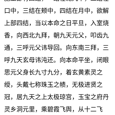
口中，三结在颊中，四结在月中，欲解
上部四结，当以本命之日平旦，入室烧
香，向西北九拜，朝九天元父，叩齿九
通，三呼元父讳导回。向东南三拜，三
呼九天玄母讳沌还。向本命平坐，闭眼
思元父身长九寸九分，着玄黄素灵之
绶，头戴七称珠玉之帻，无极进贤之
冠，居九天之上太极琼宫，玉宝之府丹
灵乡洞元里，乘碧霞飞舆，从十二飞