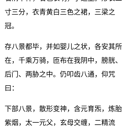
寸三分，衣青黄白三色之裙，三梁之
冠。
存八景都毕，并如婴儿之状，各安其所
在，千乘万骑，匝布在我阴中，膀胱、
后门、两胁之中。仍叩齿八通，仰咒
曰：
下部八景，散形变神，含元育炁，炼胎
紫烟，太一元父，玄母交缠，二精流