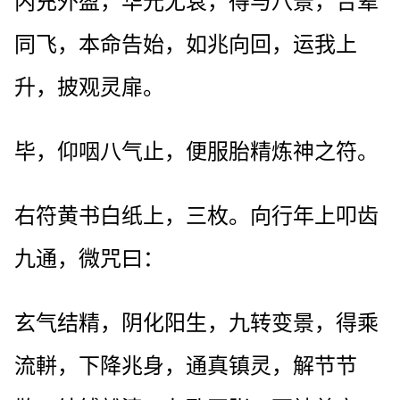
内充外盈，华光无衰，得与八景，合辇
同飞，本命告始，如兆向回，运我上
升，披观灵扉。
毕，仰咽八气止，便服胎精炼神之符。
右符黄书白纸上，三枚。向行年上叩齿
九通，微咒曰：
玄气结精，阴化阳生，九转变景，得乘
流軿，下降兆身，通真镇灵，解节节