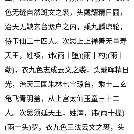
色无缝自然斑文之裘，头戴耀精日圆，
治天无鞅玄台紫户之内，乘九麟琼轮，
侍玉仙二十四人。次思上上禅善无量寿
天王，姓禊，讳(雨十堕)(雨十杓)(雨十
勒)，衣九色志成云文之裘，头戴晖精日
光，治天王国朱林七宝琼台，乘十二玄
龟飞青羽盖，从上宫太仙玉童三十二
人。次思须延天王，姓滓，讳(雨十提)
(雨十头)罗，衣九色三法云文之裘，头