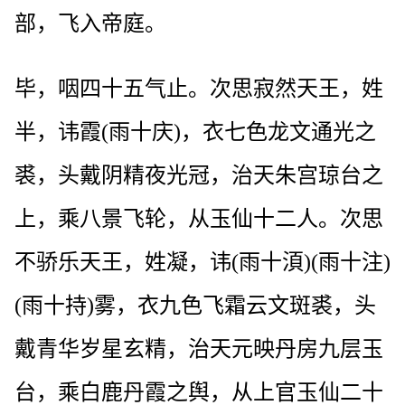
部，飞入帝庭。
毕，咽四十五气止。次思寂然天王，姓
半，讳霞(雨十庆)，衣七色龙文通光之
裘，头戴阴精夜光冠，治天朱宫琼台之
上，乘八景飞轮，从玉仙十二人。次思
不骄乐天王，姓凝，讳(雨十湏)(雨十注)
(雨十持)雾，衣九色飞霜云文斑裘，头
戴青华岁星玄精，治天元映丹房九层玉
台，乘白鹿丹霞之舆，从上官玉仙二十