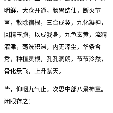
明鲜，大仓开通，肠胃结仙，断灭节
茎，散除宿根，三合成契，九化凝神，
回精玉胞，以成我身，九色玄黄，流精
灌津，荡洗积滞，内无滓尘，华条含
秀，种植灵根，孔孔洞朗，节节泠然，
骨化景飞，上升紫天。
毕，仰咽九气止。次思中部八景神童。
闭眼存之：