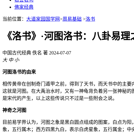
佛家经典
当前位置：
大道家园国学网
>
周易基础
>
洛书
《洛书》·河图洛书：八卦易理
中国古代经典
佚名 著
2024-07-07
大
中
小
河图洛书的由来
相传黄帝在创制奇门遁甲之前，得到了天书，而天书中的主要
这就是河图。在大禹治水时，又有一神龟背负着另一张神秘的
是宋代的产生，以上这些传说只不过是一些附会之说。
神奇之河图
目前易学界认为，河图之象是黑白圆点组成的图案，白点为阳
象，五行属木；西方四黑九白，表示白虎星象，五行属金；中