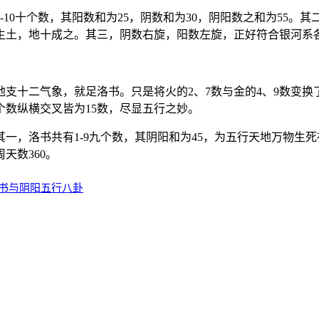
10十个数，其阳数和为25，阴数和为30，阴阳数之和为55
生土，地十成之。其三，阴数右旋，阳数左旋，正好符合银河系
支十二气象，就足洛书。只是将火的2、7数与金的4、9数变换
九个数纵横交叉皆为15数，尽显五行之妙。
一，洛书共有1-9九个数，其阴阳和为45，为五行天地万物生
天数360。
洛书与阴阳五行八卦