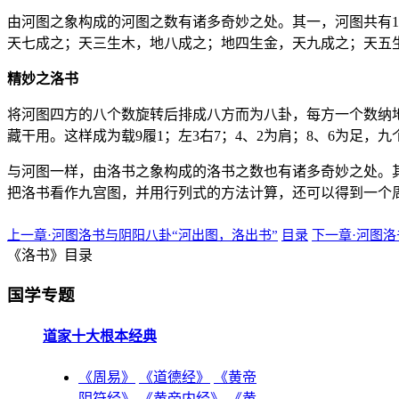
由河图之象构成的河图之数有诸多奇妙之处。其一，河图共有1-
天七成之；天三生木，地八成之；地四生金，天九成之；天五
精妙之洛书
将河图四方的八个数旋转后排成八方而为八卦，每方一个数纳地
藏干用。这样成为载9履1；左3右7；4、2为肩；8、6为足，
与河图一样，由洛书之象构成的洛书之数也有诸多奇妙之处。其
把洛书看作九宫图，并用行列式的方法计算，还可以得到一个周
上一章·河图洛书与阴阳八卦“河出图，洛出书”
目录
下一章·河图
《洛书》目录
国学专题
道家十大根本经典
《周易》
《道德经》
《黄帝
阴符经》
《黄帝内经》
《黄