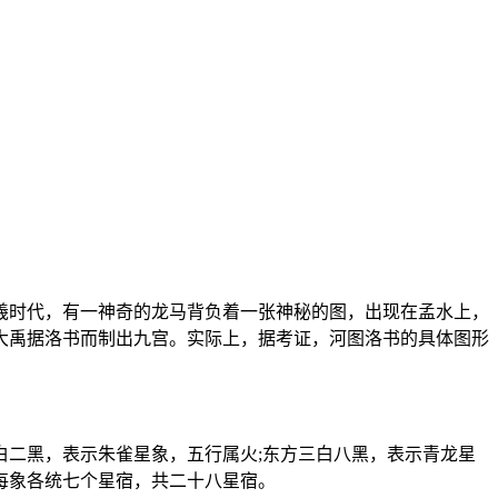
羲时代，有一神奇的龙马背负着一张神秘的图，出现在孟水上，
大禹据洛书而制出九宫。实际上，据考证，河图洛书的具体图形
二黑，表示朱雀星象，五行属火;东方三白八黑，表示青龙星
每象各统七个星宿，共二十八星宿。