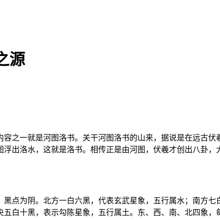
之源
内容之一就是河图洛书。关干河图洛书的山来，据说是在远古伏
图浮出洛水，这就是洛书。相传正是由河图，伏羲才创出八卦，
，黑点为阴。北方一白六黑，代表玄武星象，五行属水；南方七白
央五白十黑，表示勾陈星象，五行属土。东、西、南、北四象，