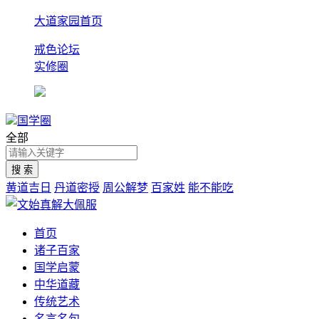
大道家园首页
戒色论坛
实修圈
国学圈
全部
黄道吉日
丹道密授
周公解梦
百家姓
能不能吃
首页
诸子百家
国学启蒙
中华道藏
传统艺术
名言名句