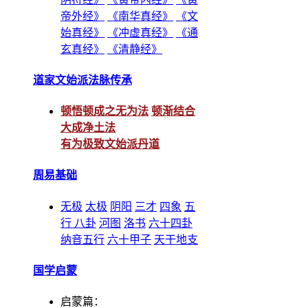
帝外经》
《南华真经》
《文
始真经》
《冲虚真经》
《通
玄真经》
《清静经》
道家文始派法脉传承
顿悟顿成之无为法
顿渐结合
大成净土法
有为极致文始派丹道
周易基础
无极
太极
阴阳
三才
四象
五
行
八卦
河图
洛书
六十四卦
纳音五行
六十甲子
天干地支
国学启蒙
启蒙篇：