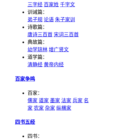
三字经
百家姓
千字文
训诫篇：
弟子规
论语
朱子家训
诗歌篇：
唐诗三百首
宋词三百首
典故篇：
幼学琼林
增广贤文
道学篇：
清静经
黄帝内经
百家争鸣
百家：
儒家
道家
墨家
法家
兵家
名
家
农家
杂家
纵横家
四书五经
四书：