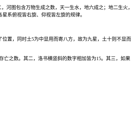
。其二，河图包含万物生成之数，天一生水，地六成之；地二生火，
各星系俯视皆右旋、仰视皆左旋的规律。
了位置，同时土5为中显用而寄八方，故为九星，土十则不显而
死存亡之数。其二，洛书横竖斜的数字相加皆为15。其三，如果