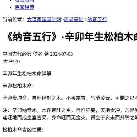
佛家经典
当前位置：
大道家园国学网
>
周易基础
>
纳音五行
《纳音五行》·辛卯年生松柏木
中国古代经典
佚名 著
2024-07-08
大
中
小
辛卯年生松柏木命详解
辛卯松柏木命：
辛卯贵冲命，自旺经制之木。不畏霜雪，气节凌云，可制之以
注：辛卯纳音木，木在帝旺之乡，自惟狂妄，天地贵冲，乃是
逢旺地而成皇室宫梁。身命旺而无金火，得会于亥未而升腾之
松柏木命吉凶性质：