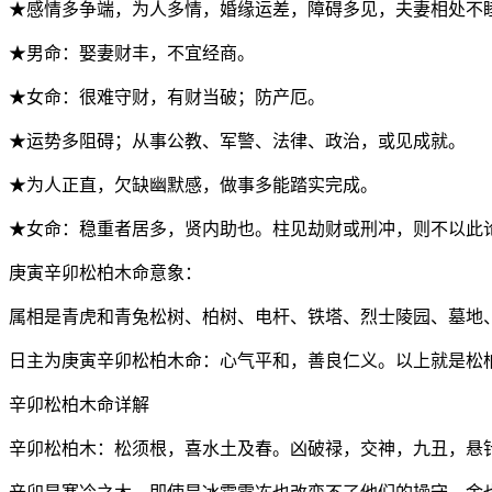
★感情多争端，为人多情，婚缘运差，障碍多见，夫妻相处不
★男命：娶妻财丰，不宜经商。
★女命：很难守财，有财当破；防产厄。
★运势多阻碍；从事公教、军警、法律、政治，或见成就。
★为人正直，欠缺幽默感，做事多能踏实完成。
★女命：稳重者居多，贤内助也。柱见劫财或刑冲，则不以此
庚寅辛卯松柏木命意象：
属相是青虎和青兔松树、柏树、电杆、铁塔、烈士陵园、墓地
日主为庚寅辛卯松柏木命：心气平和，善良仁义。以上就是松
辛卯松柏木命详解
辛卯松柏木：松须根，喜水土及春。凶破禄，交神，九丑，悬