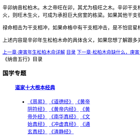
辛卯纳音松柏木。木之帝旺在卯，其尤为极旺之木。辛卯干支
火，则旺木生火，可成为承担巨大房室的栋梁。如果其他干支
禄命相击为干支相冲，如果命格中有干支相冲击，是不怕官星
上述内容是辛卯年生松柏木命的具体含义，如果您想了解跟多
上一章·庚寅年生松柏木命详解
目录
下一章·松柏木命缺什么，庚
《纳音五行》目录
国学专题
道家十大根本经典
《周易》
《道德经》
《黄帝
阴符经》
《黄帝内经》
《黄
帝外经》
《南华真经》
《文
始真经》
《冲虚真经》
《通
玄真经》
《清静经》