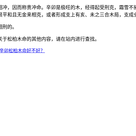
相冲，因而称贵冲命。辛卯是极旺的木，经得起受刑克，霜雪不
很平和且无金来相克，或者形成支上有亥、未之三合木局，支成
相刑的。
关于松柏木命的其他内容，请在站内进行查找。
寅辛卯松柏木命好不好？