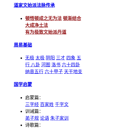
道家文始派法脉传承
顿悟顿成之无为法
顿渐结合
大成净土法
有为极致文始派丹道
周易基础
无极
太极
阴阳
三才
四象
五
行
八卦
河图
洛书
六十四卦
纳音五行
六十甲子
天干地支
国学启蒙
启蒙篇：
三字经
百家姓
千字文
训诫篇：
弟子规
论语
朱子家训
诗歌篇：