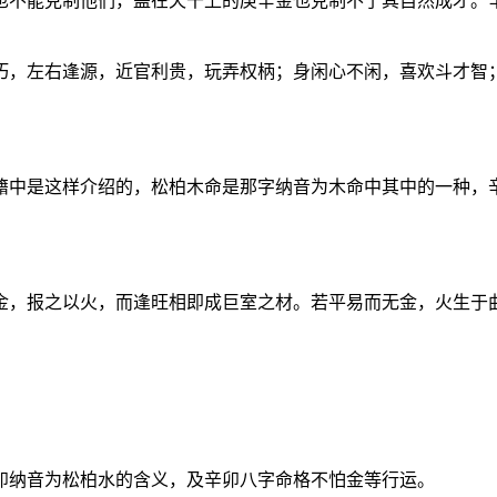
也不能克制他们，盖在天干上的庚辛金也克制不了其自然成才。
巧，左右逢源，近官利贵，玩弄权柄；身闲心不闲，喜欢斗才智
籍中是这样介绍的，松柏木命是那字纳音为木命中其中的一种，
金，报之以火，而逢旺相即成巨室之材。若平易而无金，火生于
卯纳音为松柏水的含义，及辛卯八字命格不怕金等行运。