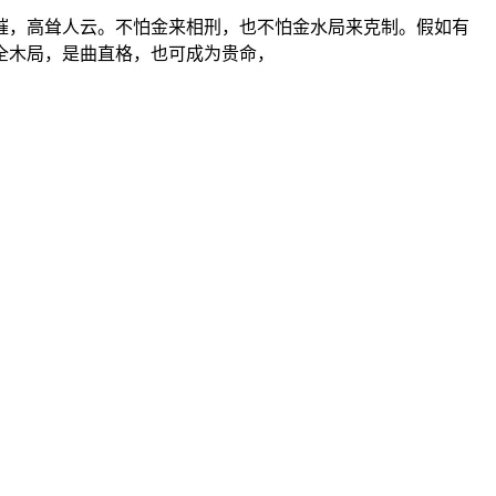
摧，高耸人云。不怕金来相刑，也不怕金水局来克制。假如有
全木局，是曲直格，也可成为贵命，