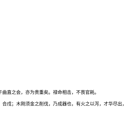
于曲直之会，亦为贵重矣。禄命相击，不畏官耗。
，合戌；木刚须金之削伐，乃成器也，有火之以泻，才华尽出，