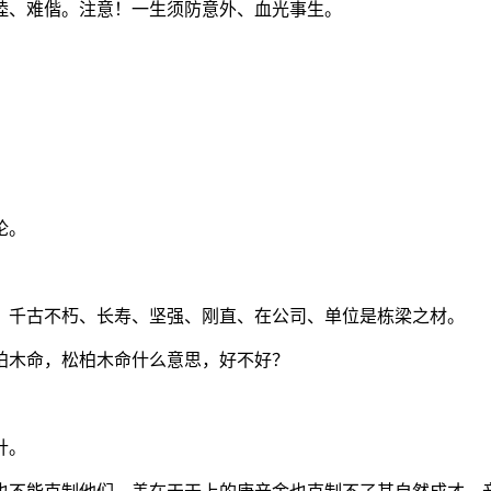
睦、难偕。注意！一生须防意外、血光事生。
论。
、千古不朽、长寿、坚强、刚直、在公司、单位是栋梁之材。
柏木命，松柏木命什么意思，好不好？
针。