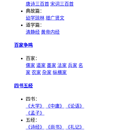
唐诗三百首
宋词三百首
典故篇：
幼学琼林
增广贤文
道学篇：
清静经
黄帝内经
百家争鸣
百家：
儒家
道家
墨家
法家
兵家
名
家
农家
杂家
纵横家
四书五经
四书：
《大学》
《中庸》
《论语》
《孟子》
五经：
《诗经》
《尚书》
《礼记》