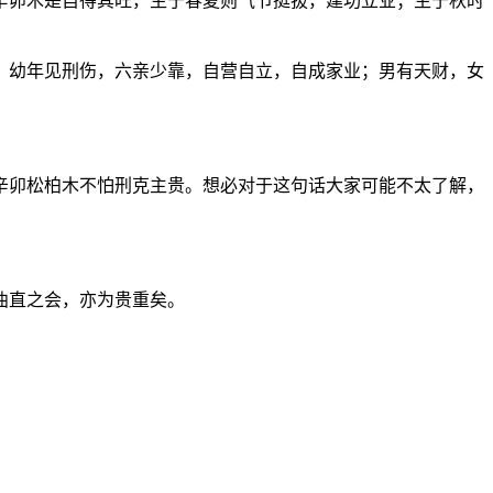
辛卯木是自得其旺，生于春夏则气节挺拔，建功立业；生于秋时
；幼年见刑伤，六亲少靠，自营自立，自成家业；男有天财，女
辛卯松柏木不怕刑克主贵。想必对于这句话大家可能不太了解，
曲直之会，亦为贵重矣。