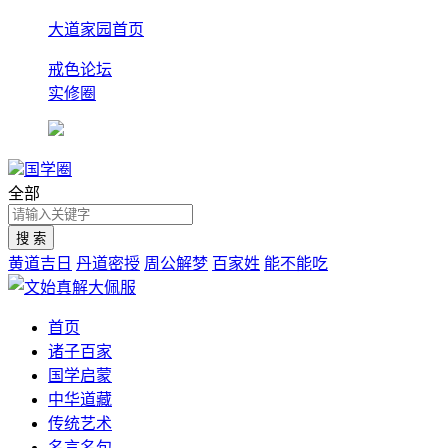
大道家园首页
戒色论坛
实修圈
国学圈
全部
黄道吉日
丹道密授
周公解梦
百家姓
能不能吃
首页
诸子百家
国学启蒙
中华道藏
传统艺术
名言名句