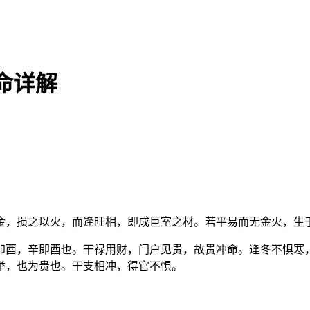
命详解
金，损之以火，而逢旺相，即成巨室之材。若平易而无金火，生
卯酉，辛即酉也。干禄用财，门户见贵，故贵冲命。逢冬不惧寒
举，也为贵也。干支相冲，得官不惧。