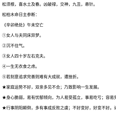
松须根，喜水土及春。凶破禄，交神，九丑，悬针。
松柏木命日主参断：
《辛卯绝处》午未空亡
①女人与夫同床异梦。
②沉不住气。
③女人四十岁左右克夫。
④一生无衣食之虑。
⑤若刻意追求完善则难有大成就，遭挫折。
★家庭运势不好，双亲多见不合；乃致影响一生发展。
★身心脆弱，易有忧郁倾向，为人易受孤立，事易吃亏；容易
★行事阴阳颠倒，多有事成反败之虞；不好变好，好变不好。