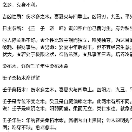
之乡，克身不利。
吉凶性质：伤水多之木，喜夏火与四季土。凶阳刃，九丑，平
日主参断：《壬 子 帝 旺》寅卯空亡①己酉时生，有为私
⑤人际关系不好。★个性比较主观而独立，唯我独尊，为达目
破耗、损财事生。★男命：娶妻中年后财丰，但不宜经营生意
伏大。★若处于极限之状，须防急落。★凡事宜三思，培养冷
桑柘木，详解壬子年生桑柘木命
壬子桑柘木命详解
壬子桑柘木：伤水多之木，喜夏火与四季土。凶阳刃，九丑，
壬子是专位不变之木，癸丑是自藏偏库之木。此两木有所不同
说：壬子是幽阴之木，阳弱阴盛，柔而无立，类仁水德。就象
壬子年生：年纳音是桑柘木命，属相为山上黑鼠；为人聪明秀
困；吃穿不缺，愈老愈丰。