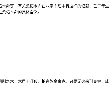
柘木命等，有关桑柘木命在八字命理中有这样的记载：壬子年生
生桑柘木命的具体含义。
用刚之木。木居于旺位，怕官煞金来克。只要无火来刑克金，成