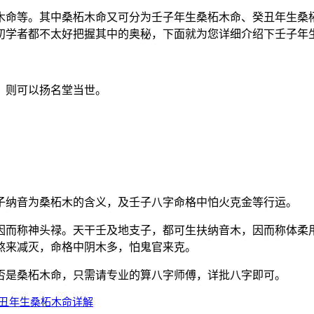
木命等。其中桑柘木命又可分为壬子年生桑柘木命、癸丑年生桑
初学者都不太好把握其中的奥秘，下面就为您详细介绍下壬子年
，则可以扬名堂当世。
子纳音为桑柘木的含义，及壬子八字命格中怕火克金等行运。
因而称神头禄。天干壬及地支子，都可生扶纳音木，因而称体柔
煞来减灭，命格中阴木多，怕鬼官来克。
否是桑柘木命，只需请专业的算八字师傅，详批八字即可。
癸丑年生桑柘木命详解