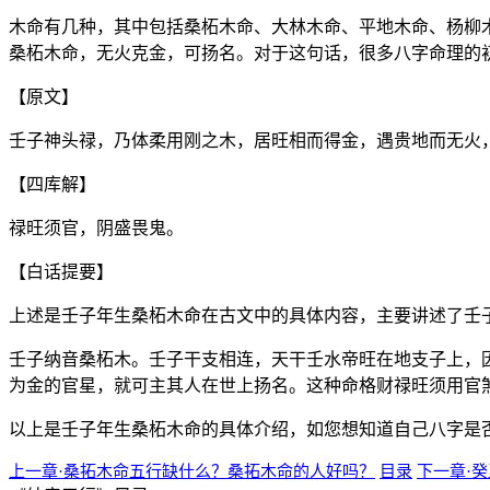
木命有几种，其中包括桑柘木命、大林木命、平地木命、杨柳
桑柘木命，无火克金，可扬名。对于这句话，很多八字命理的
【原文】
壬子神头禄，乃体柔用刚之木，居旺相而得金，遇贵地而无火
【四库解】
禄旺须官，阴盛畏鬼。
【白话提要】
上述是壬子年生桑柘木命在古文中的具体内容，主要讲述了壬
壬子纳音桑柘木。壬子干支相连，天干壬水帝旺在地支子上，
为金的官星，就可主其人在世上扬名。这种命格财禄旺须用官
以上是壬子年生桑柘木命的具体介绍，如您想知道自己八字是
上一章·桑拓木命五行缺什么？桑拓木命的人好吗？
目录
下一章·