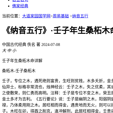
佛家经典
当前位置：
大道家园国学网
>
周易基础
>
纳音五行
《纳音五行》·壬子年生桑柘木
中国古代经典
佚名 著
2024-07-08
大
中
小
壬子年生桑柘木命详解
桑柘木-壬子桑柘木
壬子，专位之木，遇死绝则富贵，生旺则贫贱，木多夭折，金
仙异士，标格非常流也，烛神经云：壬子之木，失之优柔，其
之使敷荣，则仁勇而高明。注释：壬子是专位不变之木，癸丑
金土多才为吉利。《五行要论》说：壬子是幽阴之木，阳弱阴
禄，乃体柔用刚之木。居旺相而得金，遇贵地而无火，则可以
子。木旺在卯，得酉之削克，逢冲解刑，此居旺相得金，壬贵