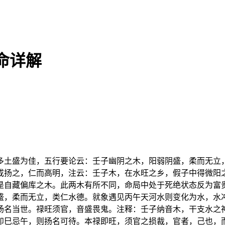
命详解
多土盛为佳，五行要论云：壬子幽阴之木，阳弱阴盛，柔而无立
或扬之，仁而高明，注云：壬子木，在水旺之乡，假子中得微阳
是自藏偏库之木。此两木有所不同，命局中处于死绝状态反为富
盛，柔而无立，类仁水德。就象遇见丙午天河水则变化为水，水
扬名当世。禄旺须官，音盛畏鬼。注释：壬子纳音木，干支水之
卯巳忌午，则扬名可待。本禄即旺，须官之损裁，官者，己也，