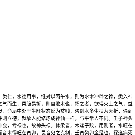
，类仁，水德用事，惟对以丙午水，则为水木冲粹之德，类入神
之气而生，柔脆易折，则自败木也，扬之者，欲得火土之气，益
贵，命局中处于生旺状态反为贫贱，遇到水多生扶为夭折，遇到
冲则立德；就象人能修炼成神仙一样，与平常人不同。壬子神头
神会，专禄也，故神头禄。体柔者，木逢子败，用刚者，水旺在
而音木得旺在寅卯，畏音鬼之克制，壬寅癸卯金是也，禄逢病死