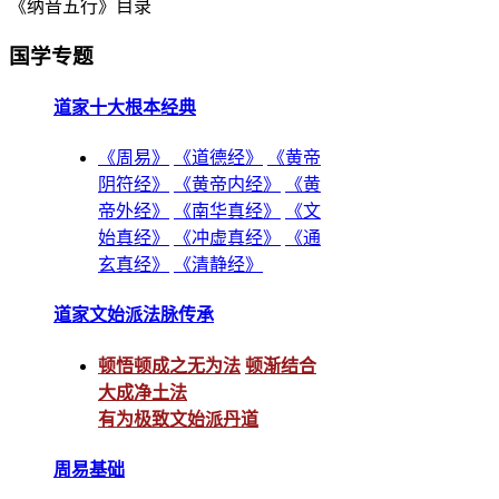
《纳音五行》目录
国学专题
道家十大根本经典
《周易》
《道德经》
《黄帝
阴符经》
《黄帝内经》
《黄
帝外经》
《南华真经》
《文
始真经》
《冲虚真经》
《通
玄真经》
《清静经》
道家文始派法脉传承
顿悟顿成之无为法
顿渐结合
大成净土法
有为极致文始派丹道
周易基础