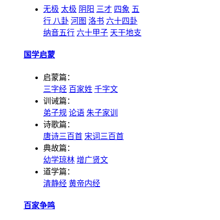
无极
太极
阴阳
三才
四象
五
行
八卦
河图
洛书
六十四卦
纳音五行
六十甲子
天干地支
国学启蒙
启蒙篇：
三字经
百家姓
千字文
训诫篇：
弟子规
论语
朱子家训
诗歌篇：
唐诗三百首
宋词三百首
典故篇：
幼学琼林
增广贤文
道学篇：
清静经
黄帝内经
百家争鸣