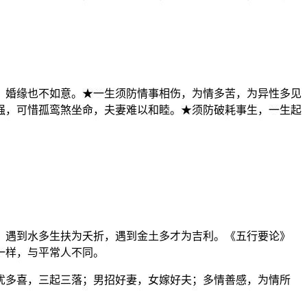
，婚缘也不如意。★一生须防情事相伤，为情多苦，为异性多见
强，可惜孤鸾煞坐命，夫妻难以和睦。★须防破耗事生，一生起
，遇到水多生扶为夭折，遇到金土多才为吉利。《五行要论》
一样，与平常人不同。
忧多喜，三起三落；男招好妻，女嫁好夫；多情善感，为情所