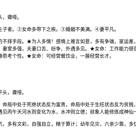
头，聋哑。
生子者。②女命多带下之疾。③婚姻不美满。④妻平凡。
的不择手段。★为人多情！感情上难言如意，多有争端，家运差
；妻室多强，夫妻口舌、纷争、外遇多见。★女命：工作能力很
静思考个性。★女命：可经营餐饮业，一展经营长才。
平头，聋哑。
，命局中处于死绝状态反为富贵，命局中处于生旺状态反为贫贱
遇见丙午天河水则变化为水，水冲则立德；就象人能修炼成神仙
气，多有文彩，自强自立，精于算计；幼年见灾，六亲少靠，多