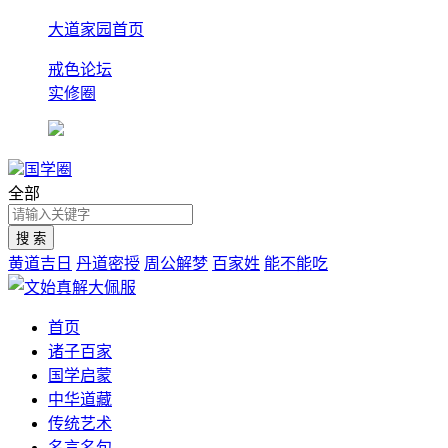
大道家园首页
戒色论坛
实修圈
国学圈
全部
黄道吉日
丹道密授
周公解梦
百家姓
能不能吃
首页
诸子百家
国学启蒙
中华道藏
传统艺术
名言名句