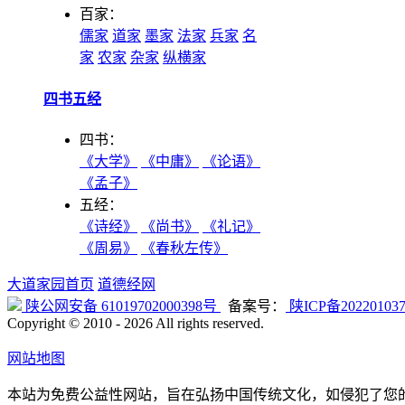
百家：
儒家
道家
墨家
法家
兵家
名
家
农家
杂家
纵横家
四书五经
四书：
《大学》
《中庸》
《论语》
《孟子》
五经：
《诗经》
《尚书》
《礼记》
《周易》
《春秋左传》
大道家园首页
道德经网
陕公网安备 61019702000398号
备案号：
陕ICP备20220103
Copyright © 2010 -
2026 All rights reserved.
网站地图
本站为免费公益性网站，旨在弘扬中国传统文化，如侵犯了您