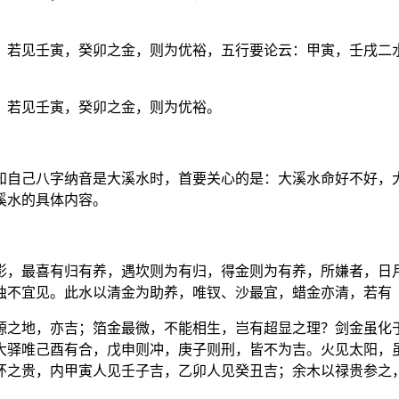
，若见壬寅，癸卯之金，则为优裕，五行要论云：甲寅，壬戌二
，若见壬寅，癸卯之金，则为优裕。
知自己八字纳音是大溪水时，首要关心的是：大溪水命好不好，
溪水的具体内容。
影，最喜有归有养，遇坎则为有归，得金则为有养，所嫌者，日
独不宜见。此水以清金为助养，唯钗、沙最宜，蜡金亦清，若有
源之地，亦吉；箔金最微，不能相生，岂有超显之理？剑金虽化
大驿唯己酉有合，戊申则冲，庚子则刑，皆不为吉。火见太阳，
环之贵，内甲寅人见壬子吉，乙卯人见癸丑吉；余木以禄贵参之