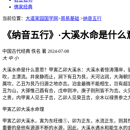
佛家经典
当前位置：
大道家园国学网
>
周易基础
>
纳音五行
《纳音五行》·大溪水命是什么
中国古代经典
佚名 著
2024-07-08
大
中
小
大溪水命是什么意思？甲寅乙卯大溪水：大溪水者惊涛薄岸，
吹，主漂流。井泉静而止，涧下有丑为艮，天河沾润，大海朝
属坎，乙丑为艮乃归源之地亦吉。泊金最微不能相生，岂有超
丑为山，大驿惟己酉有合，戊申则冲，庚子则刑皆不为吉。火
之贵，内甲寅人见壬子吉，乙卯人见癸丑吉，佘木以禄贵参之
甲寅乙卯大溪水命理
甲寅乙卯大溪水，寅为东旺维①，卯为正东，水流正东，则其
重要的是他有源源不断的水源，因此，大溪水遇水和能生水的