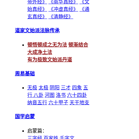
帝外经》
《南华真经》
《文
始真经》
《冲虚真经》
《通
玄真经》
《清静经》
道家文始派法脉传承
顿悟顿成之无为法
顿渐结合
大成净土法
有为极致文始派丹道
周易基础
无极
太极
阴阳
三才
四象
五
行
八卦
河图
洛书
六十四卦
纳音五行
六十甲子
天干地支
国学启蒙
启蒙篇：
三字经
百家姓
千字文