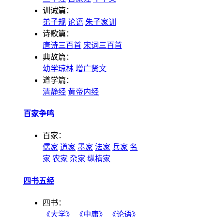
训诫篇：
弟子规
论语
朱子家训
诗歌篇：
唐诗三百首
宋词三百首
典故篇：
幼学琼林
增广贤文
道学篇：
清静经
黄帝内经
百家争鸣
百家：
儒家
道家
墨家
法家
兵家
名
家
农家
杂家
纵横家
四书五经
四书：
《大学》
《中庸》
《论语》