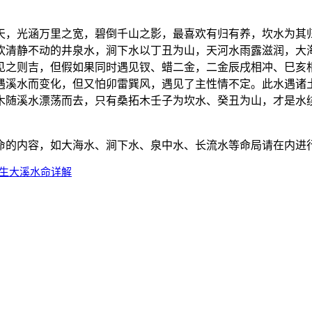
天，光涵万里之宽，碧倒千山之影，最喜欢有归有养，坎水为其
欢清静不动的井泉水，涧下水以丁丑为山，天河水雨露滋润，大
见之则吉，但假如果同时遇见钗、蜡二金，二金辰戌相冲、巳亥
遇溪水而变化，但又怕卯雷巽风，遇见了主性情不定。此水遇诸
木随溪水漂荡而去，只有桑拓木壬子为坎水、癸丑为山，才是水
命的内容，如大海水、涧下水、泉中水、长流水等命局请在内进
年生大溪水命详解