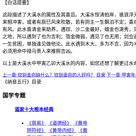
【白话提要】
这段描述了大溪水的属性及其喜忌。大溪水惊涛拍岸，骇浪浮
来相冲害，或者有辰巳风来吹散，若有则主一生飘泊不定；喜
有风。此水喜清金来助养，遇钗、沙二金最好，蜡金也清秀，
之地，所以遇到了也为吉利；箔金微弱，遇见了也无用；剑佥
一生贫困，单独逢见做他论。此水遇到木大，多为不吉，因为
必须用命中禄马贵人来推照吉凶。
以上是大溪水中甲寅乙卯大溪水的内容，如您还想了解更过水
上一章·钗钏金命缺什么？钗钏金命的人好吗？
目录
下一章·甲寅
《纳音五行》目录
国学专题
道家十大根本经典
《周易》
《道德经》
《黄帝
阴符经》
《黄帝内经》
《黄