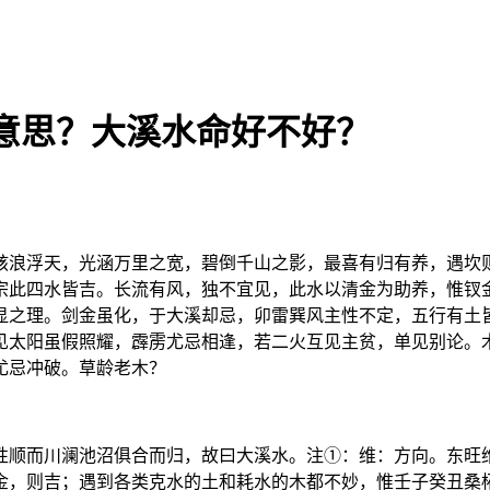
意思？大溪水命好不好？
骇浪浮天，光涵万里之宽，碧倒千山之影，最喜有归有养，遇坎
宗此四水皆吉。长流有风，独不宜见，此水以清金为助养，惟钗
显之理。剑金虽化，于大溪却忌，卯雷巽风主性不定，五行有土
见太阳虽假照耀，霹雳尤忌相逢，若二火互见主贫，单见别论。
尤忌冲破。草龄老木？
性顺而川澜池沼俱合而归，故曰大溪水。注①：维：方向。东旺
金，则吉；遇到各类克水的土和耗水的木都不妙，惟壬子癸丑桑