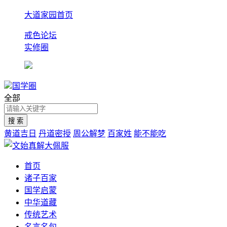
大道家园首页
戒色论坛
实修圈
国学圈
全部
黄道吉日
丹道密授
周公解梦
百家姓
能不能吃
首页
诸子百家
国学启蒙
中华道藏
传统艺术
名言名句