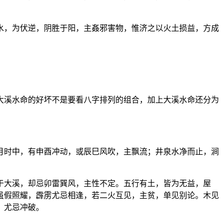
水，为伏逆，阴胜于阳，主姦邪害物，惟济之以火土损益，方成
大溪水命的好坏不是要看八字排列的组合，加上大溪水命还分为
月时中，有申酉冲动，或辰巳风吹，主飘流；井泉水净而止，涧
于大溪，却忌卯雷巽风，主性不定。五行有土，皆为无益，屋
虽假照耀，霹雳尤忌相逢，若二火互见，主贫，单见别论。木见
，尤忌冲破。