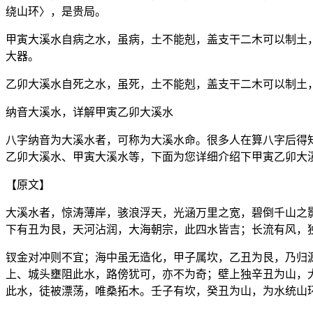
绕山环〉，是贵局。
甲寅大溪水自病之水，虽病，土不能剋，盖支干二木可以制土
大器。
乙卯大溪水自死之水，虽死，土不能剋，盖支干二木可以制土
纳音大溪水，详解甲寅乙卯大溪水
八字纳音为大溪水者，可称为大溪水命。很多人在算八字后得
乙卯大溪水、甲寅大溪水等，下面为您详细介绍下甲寅乙卯大
【原文】
大溪水者，惊涛薄岸，骇浪浮天，光涵万里之宽，碧倒千山之
下有丑为艮，天河沾润，大海朝宗，此四水皆吉；长流有风，
钗金对冲则不宜；海中虽无造化，甲子属坎，乙丑为艮，乃归
上、城头壅阻此水，路傍犹可，亦不为奇；壁上独辛丑为山，
此水，徒被漂荡，唯桑拓木。壬子有坎，癸丑为山，为水统山