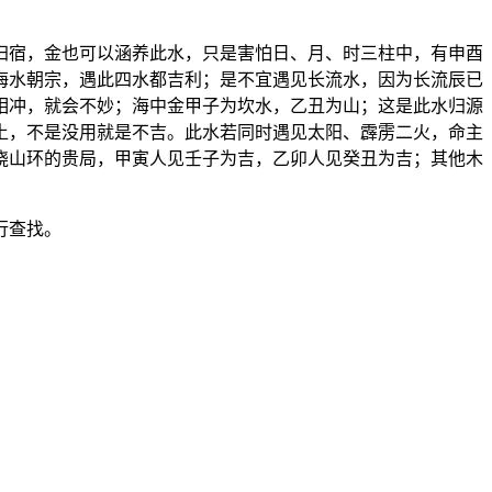
归宿，金也可以涵养此水，只是害怕日、月、时三柱中，有申酉
海水朝宗，遇此四水都吉利；是不宜遇见长流水，因为长流辰已
相冲，就会不妙；海中金甲子为坎水，乙丑为山；这是此水归源
土，不是没用就是不吉。此水若同时遇见太阳、霹雳二火，命主
绕山环的贵局，甲寅人见壬子为吉，乙卯人见癸丑为吉；其他木
行查找。