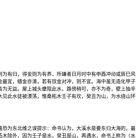
则为有归，得金则为有养，所嫌者日月时中有申酉冲动或辰巳风
金最宜，蜡金亦清，若有钗金对冲，则不宜。海中虽无造化甲子
皆为无益。屋上城头壅阻此水，路傍稍可，亦不为奇，壁上独辛
木见此水徒被漂荡，惟桑柘木壬子有坎，癸丑为山，为水绕山环
维恐为东北维之误提示：命书认为，大溪水是要东归大海的，最
柘木除外，因为壬子是水，癸丑是山，再遇水，命书上称为〈水