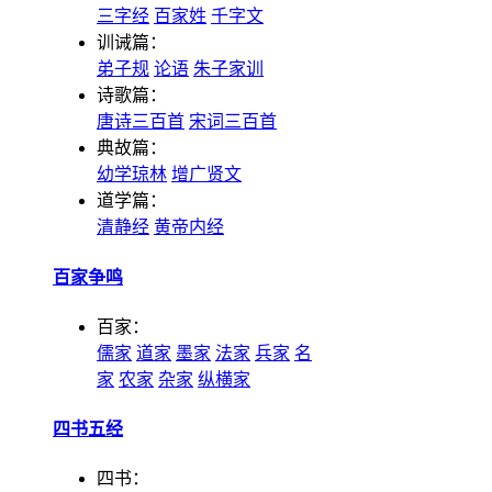
三字经
百家姓
千字文
训诫篇：
弟子规
论语
朱子家训
诗歌篇：
唐诗三百首
宋词三百首
典故篇：
幼学琼林
增广贤文
道学篇：
清静经
黄帝内经
百家争鸣
百家：
儒家
道家
墨家
法家
兵家
名
家
农家
杂家
纵横家
四书五经
四书：