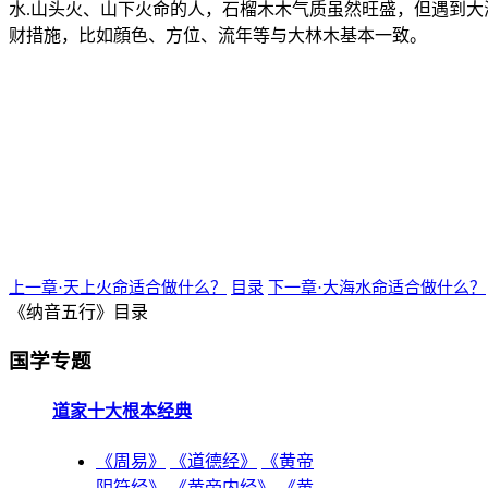
水.山头火、山下火命的人，石榴木木气质虽然旺盛，但遇到
财措施，比如顔色、方位、流年等与大林木基本一致。
上一章·天上火命适合做什么？
目录
下一章·大海水命适合做什么？
《纳音五行》目录
国学专题
道家十大根本经典
《周易》
《道德经》
《黄帝
阴符经》
《黄帝内经》
《黄