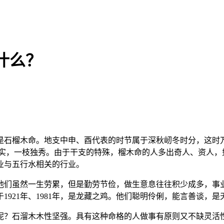
什么？
是石榴木命。地支中申、酉代表的时节属于深秋屻冬时分，这时
果实，一枝独秀。由于干支的特殊，榴木命的人多出奇人、资人，
业与五行水相关的行业。
之猴。他们虽然一生劳累，但是勤劳节俭，做生意息往往积少成多，
1921年、1981年，是龙藏之鸡。他们聪明伶俐，能言善谈，
呢？石溜木木性坚强。具有这种命格的人做事有原则又不缺灵活