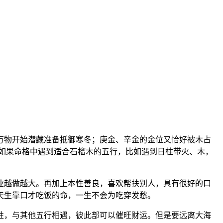
万物开始潜藏准备抵御寒冬；庚金、辛金的金位又恰好被木占
如果命格中遇到适合石榴木的五行，比如遇到日柱带火、木，
事业越做越大。再加上本性善良，喜欢帮扶别人，具有很好的口
是天生靠口才吃饭的命，一生不会为吃穿发愁。
性，与其他五行相遇，彼此部可以催旺财运。但是要远离大海