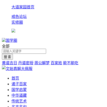
大道家园首页
戒色论坛
实修圈
国学圈
全部
黄道吉日
丹道密授
周公解梦
百家姓
能不能吃
首页
诸子百家
国学启蒙
中华道藏
传统艺术
名言名句