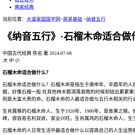
佛家经典
当前位置：
大道家园国学网
>
周易基础
>
纳音五行
《纳音五行》·石榴木命适合做
中国古代经典
佚名 著
2024-07-08
大
中
小
石榴木命适合做什么？
石榴木命适合做什么？石榴木命是指生于庚申年、辛酉年的人
据，好像石榴一般.在其他林木都凋落衰敗的时候却结出累累
则是大富大贵的命。石榴木命的人最适合做与五行木相关的行
生肖属猴的石榴木命人，生于1920年、1980年，是食果
碑，很容易名利双收、家业兴旺。生肖属鸡的石榴木命人，生于
石榴木命的人日常生活中最适合做什么以提高自己的人生运势