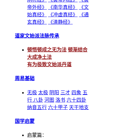
帝外经》
《南华真经》
《文
始真经》
《冲虚真经》
《通
玄真经》
《清静经》
道家文始派法脉传承
顿悟顿成之无为法
顿渐结合
大成净土法
有为极致文始派丹道
周易基础
无极
太极
阴阳
三才
四象
五
行
八卦
河图
洛书
六十四卦
纳音五行
六十甲子
天干地支
国学启蒙
启蒙篇：