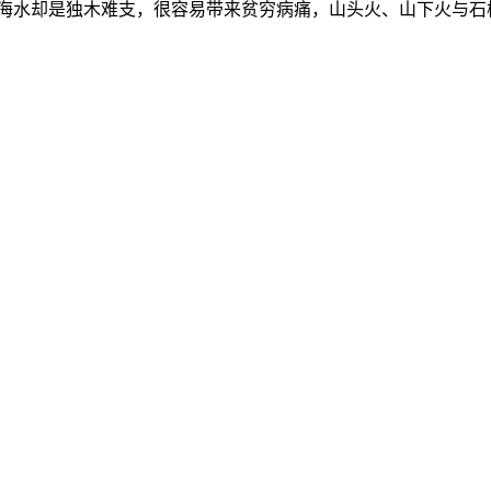
大海水却是独木难支，很容易带来贫穷病痛，山头火、山下火与石