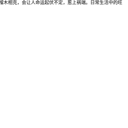
榴木相克，会让人命运起伏不定，惹上祸端。日常生活中的旺