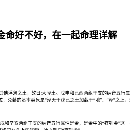
金命好不好，在一起命理详解
其他浮薄之土，故日:大驿土。戊申和已西两组干支的纳音五行属
位，兑卦的基本类象是“泽天干戊已之土加载于“地”、“泽”之上，
戌和辛亥两组干支的纳音五行属性是金，是金中的“钗钏金”这一-