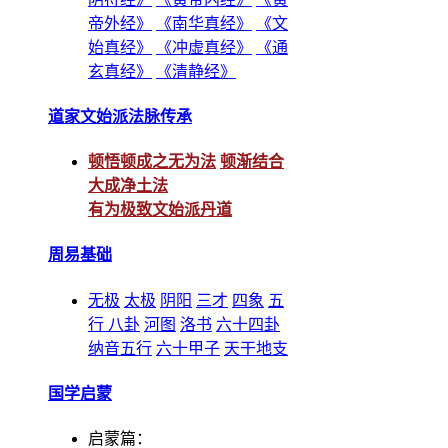
帝外经》
《南华真经》
《文
始真经》
《冲虚真经》
《通
玄真经》
《清静经》
道家文始派法脉传承
顿悟顿成之无为法
顿渐结合
大成净土法
有为极致文始派丹道
周易基础
无极
太极
阴阳
三才
四象
五
行
八卦
河图
洛书
六十四卦
纳音五行
六十甲子
天干地支
国学启蒙
启蒙篇：