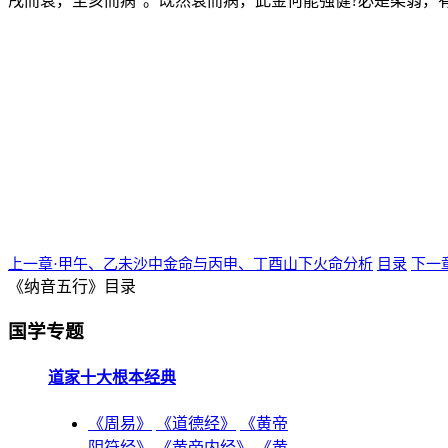
戌而衰，至亥而病”。既然衰而病，此金何能强健?必是柔弱，
上一章·甲午、乙未沙中金命与丙申、丁酉山下火命分析
目录
下一
《纳音五行》目录
国学专题
道家十大根本经典
《周易》
《道德经》
《黄帝
阴符经》
《黄帝内经》
《黄