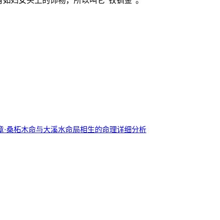
有如妇女头上的饰物，所以叫它“钗钏金”。
章·桑柘木命与大溪水命局相生的命理详细分析