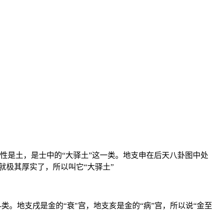
性是土，是士中的“大驿土”这一类。地支申在后天八卦图中处
就极其厚实了，所以叫它“大驿土”
类。地支戌是金的“衰"宫，地支亥是金的“病”宫，所以说“金至