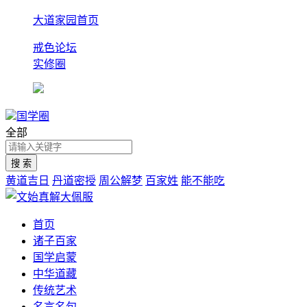
大道家园首页
戒色论坛
实修圈
国学圈
全部
黄道吉日
丹道密授
周公解梦
百家姓
能不能吃
首页
诸子百家
国学启蒙
中华道藏
传统艺术
名言名句