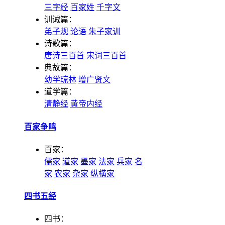
三字经
百家姓
千字文
训诫篇：
弟子规
论语
朱子家训
诗歌篇：
唐诗三百首
宋词三百首
典故篇：
幼学琼林
增广贤文
道学篇：
清静经
黄帝内经
百家争鸣
百家：
儒家
道家
墨家
法家
兵家
名
家
农家
杂家
纵横家
四书五经
四书：