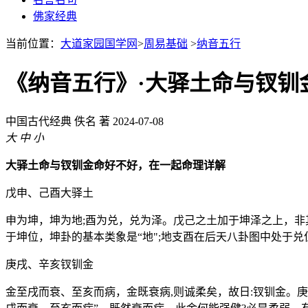
佛家经典
当前位置：
大道家园国学网
>
周易基础
>
纳音五行
《纳音五行》·大驿土命与钗钏
中国古代经典
佚名 著
2024-07-08
大
中
小
大驿土命与钗钏金命好不好，在一起命理详解
戊申、己酉大驿土
申为坤，坤为地;酉为兑，兑为泽。戊己之土加于坤泽之上，非
于坤位，坤卦的基本类象是“地";地支酉在后天八卦图中处于兑
庚戌、辛亥钗钏金
金至戌而衰、至亥而病，金既衰病,则诚柔矣，故日:钗钏金。庚