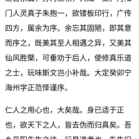
门人灵真子朱抱一，欲镂板印行，广传
四方，属余为序。余忘其固陋，即其意
而序之，既美其至人相遇之异，又美其
仙风胜槩，可垂劝于后人，使修真乐道
之士，玩味斯文岂小补哉。大定癸卯宁
海州学正范怿谨序。
仁人之用心也，大矣哉。身已适于正
也，欲天下之人，皆去伪而归真矣。吾