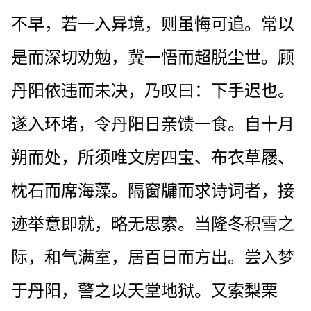
不早，若一入异境，则虽悔可追。常以
是而深切劝勉，冀一悟而超脱尘世。顾
丹阳依违而未决，乃叹曰：下手迟也。
遂入环堵，令丹阳日亲馈一食。自十月
朔而处，所须唯文房四宝、布衣草屦、
枕石而席海藻。隔窗牖而求诗词者，接
迹举意即就，略无思索。当隆冬积雪之
际，和气满室，居百日而方出。尝入梦
于丹阳，警之以天堂地狱。又索梨栗