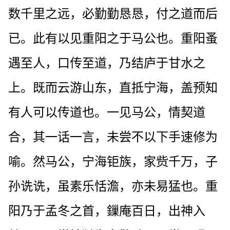
数千里之远，必勤勤恳恳，付之道而后
已。此有以见重阳之于马公也。重阳蚤
遇至人，口传至道，乃结庐于甘水之
上。既而云游山东，直抵宁海，盖预知
有人可以传道也。一见马公，情契道
合，其一话一言，未尝不以下手速修为
喻。然马公，宁海钜族，家赀千万，子
孙诜诜，虽素乐恬澹，亦未易猛也。重
阳乃于孟冬之首，鏁庵百日，出神入