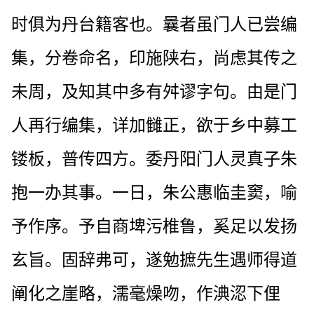
时俱为丹台籍客也。曩者虽门人已尝编
集，分卷命名，印施陕右，尚虑其传之
未周，及知其中多有舛谬字句。由是门
人再行编集，详加雠正，欲于乡中募工
镂板，普传四方。委丹阳门人灵真子朱
抱一办其事。一日，朱公惠临圭窦，喻
予作序。予自商埤污椎鲁，奚足以发扬
玄旨。固辞弗可，遂勉摭先生遇师得道
阐化之崖略，濡毫燥吻，作淟涊下俚