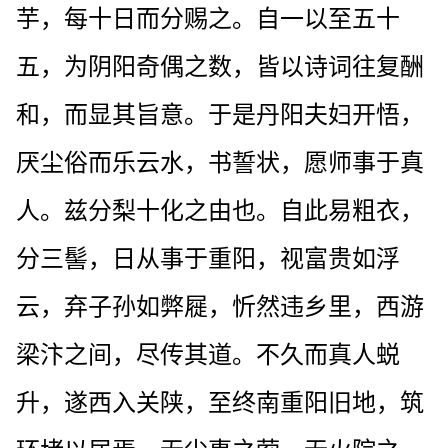
芋，每十日而分赐之。自一以至五十
五，为阴阳奇偶之数，皆以诗词往复酬
和，而显其旨意。于是丹阳夫妇开悟，
厌尘俗而乐云水，书誓状，愿师事于真
人。兹分梨十化之由也。自此易粗衣，
分三髻，日从事于重阳，视富贵如浮
云，弃子孙如弊屣，忻然违乡里，西游
梁汴之间，尽传其道。不久而真人蜕
升，遂西入关陕，至终南重阳旧地，筑