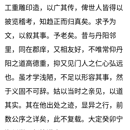
工重雕印造，以广其传，俾世人皆得以
披览稽考，知趋正而归真矣。求予为
文，以叙其事。予老矣。昔与丹阳邻
里，同在郡庠，又相友好，不唯常仰丹
阳之道高德重，抑又见门人之仁心弘远
也。虽才学浅陋，不足以形容其事，然
于义固不可辞。姑以当时之亲见，以道
其实。其在他出处之迹，显异之行，前
数公序之详矣，此不复载。大定癸卯宁