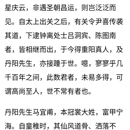
星庆云，非遇圣朝昌运，则岂泛泛而
见。自太上出关之后，有关令尹喜传袭
其道，下逮钟离处士吕洞宾、陈图南
者，皆相继而出，于今得重阳真人，及
丹阳先生，亦接踵于世。噫，寥寥乎几
千百年之间，此数君者，未易多得，可
谓高尚至人，世不常有者也。
丹阳先生马宜甫，本冠裳大姓，富甲宁
海。自童稚时，其仙风道骨、洒落不