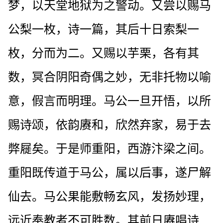
梦，以天堂地狱为之警动。又尝以赐马
公梨一枚，诗一篇，其后十日索梨一
枚，分而为二。又赐以芋栗，各有其
数，冥合阴阳奇偶之妙，无非托物以喻
意，假言而明理。马公一旦开悟，以所
赐诗颂，依韵赓和，欣然弃家，易于去
弊屣矣。于是师重阳，西游汴梁之间。
重阳既传道于马公，属以后事，遂尸解
仙去。马公果能敷畅玄风，发扬妙理，
远近奉教者不可胜数。其前日赓唱诗