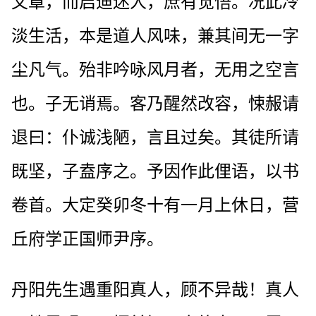
文章，而启迪迷人，庶有觉悟。况此冷
淡生活，本是道人风味，兼其间无一字
尘凡气。殆非吟咏风月者，无用之空言
也。子无诮焉。客乃醒然改容，悚赧请
退曰：仆诚浅陋，言且过矣。其徒所请
既坚，子盍序之。予因作此俚语，以书
卷首。大定癸卯冬十有一月上休日，营
丘府学正国师尹序。
丹阳先生遇重阳真人，顾不异哉！真人