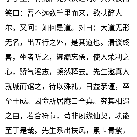
笑曰：吾不远数千里而来，欲扶醉人
尔。又问：如何是道。对曰：大道无形
无名，出五行之外，是其道也。清谈终
晷，坐者听之，纚纚忘倦，使人荣利之
心，骄气淫志，顿然释去。先生邀真人
就城而馆之，待以殊礼，日益恭谨，卒
至于成。因命所居庵曰全真。究其相遇
之由，若合符节，苟非夙缘仙契，孰能
至于是哉。先生系出扶风，累世青紫，