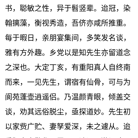
书，聪敏之性，异于髫竖辈。迨冠，染
翰摛藻，衡视秀造，吾侪亦咸所推重。
每于暇日，亲朋宴集间，多笑发名谈，
雅有方外趣。乡党以是知先生亦留道念
之深也。大定丁亥，有重阳真人自终南
而来，一见先生，谓宿有仙骨，可与为
阆苑蓬壶逍遥侣。乃温颜青眼，倾盖交
谈，劝其远俗脱尘，亟探道妙。先生初
以家赀广贮、妻孥爱深，未之遽从。迨