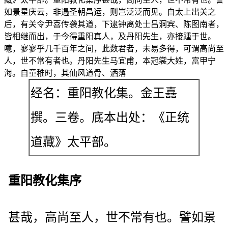
如景星庆云，非遇圣朝昌运，则岂泛泛而见。自太上出关之
后，有关令尹喜传袭其道，下逮钟离处士吕洞宾、陈图南者，
皆相继而出，于今得重阳真人，及丹阳先生，亦接踵于世。
噫，寥寥乎几千百年之间，此数君者，未易多得，可谓高尚至
人，世不常有者也。丹阳先生马宜甫，本冠裳大姓，富甲宁
海。自童稚时，其仙风道骨、洒落
经名：重阳教化集。金王嚞
撰。三卷。底本出处：《正统
道藏》太平部。
重阳教化集序
甚哉，高尚至人，世不常有也。譬如景