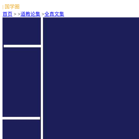
| 国学圈
首页
> >
道教论集
>
全真文集