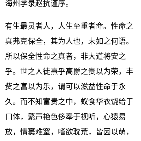
海州学录赵抗谨序。
有生最灵者人，人生至重者命。性命之
真弗克保全，其为人也，末如之何语。
所以保全性命之真者，非大道将安之
乎。世之人徒熹乎高爵之贵以为荣，丰
赀之富以为乐，谓可以滋益性命于永
久。而不知富贵之中，蚁食华衣饶给于
口体，繁声艳色侈奉于视听，心猿易
放，情窦难窒，嗜欲耽荒，皆因以萌，