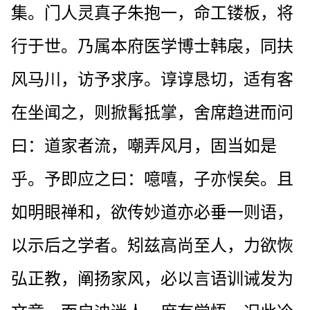
集。门人灵真子朱抱一，命工镂板，将
行于世。乃属本府医学博士韩扆，同扶
风马川，访予求序。谆谆恳切，适有客
在坐闻之，则掀髯抵掌，舍席趋进而问
曰：道家者流，嘲弄风月，固当如是
乎。予即应之曰：噫嘻，子亦悮矣。且
如明眼禅和，欲传妙道亦必垂一则语，
以示后之学者。矧兹高尚至人，力欲恢
弘正教，阐扬家风，必以言语训诫发为