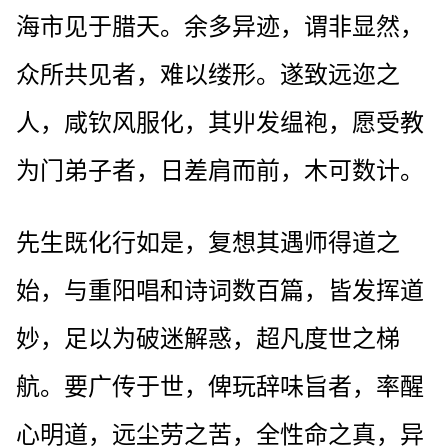
海市见于腊天。余多异迹，谓非显然，
众所共见者，难以缕形。遂致远迩之
人，咸钦风服化，其丱发缊袍，愿受教
为门弟子者，日差肩而前，木可数计。
先生既化行如是，复想其遇师得道之
始，与重阳唱和诗词数百篇，皆发挥道
妙，足以为破迷解惑，超凡度世之梯
航。要广传于世，俾玩辞味旨者，率醒
心明道，远尘劳之苦，全性命之真，异