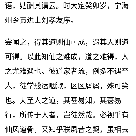
语，姑酬其请云。时大定癸卯岁，宁海
州乡贡进士刘孝友序。
尝闻之，得其道则仙可成，遇其人则道
可得。以此知仙之难成，道之难得，人
之尤难遇也。彼道家者流，例多不遇至
人，徒学般运咽漱，区区屑屑，殊可笑
也。夫至人之道，其甚易知，其甚易
行，所传于人者，岂徒然哉。必视乎有
仙风道骨，又知乎联夙昔之契，虽相去