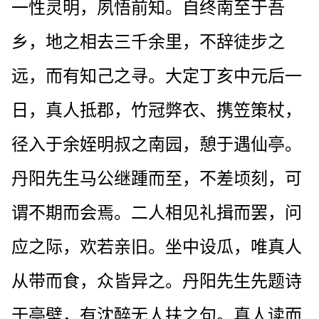
一性灵明，夙悟前知。自终南至于吾
乡，地之相去三千余里，不辞徒步之
远，而有知己之寻。大定丁亥中元后一
日，真人抵郡，竹冠弊衣、携笠策杖，
径入于余姪明叔之南园，憩于遇仙亭。
丹阳先生马公继踵而至，不差顷刻，可
谓不期而会焉。二人相见礼揖而罢，问
应之际，欢若亲旧。坐中设瓜，唯真人
从带而食，众皆异之。丹阳先生先题诗
于亭壁，有沈醉无人扶之句。真人读而