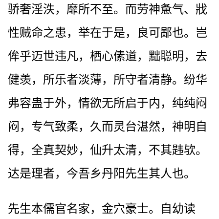
骄奢淫泆，靡所不至。而劳神惫气、戕
性贼命之患，举在于是，良可鄙也。岂
侔乎迈世违凡，栖心傃道，黜聪明，去
健羡，所乐者淡薄，所守者清静。纷华
弗容蛊于外，情欲无所启于内，纯纯闷
闷，专气致柔，久而灵台湛然，神明自
得，全真契妙，仙升太清，不其韪欤。
达是理者，今吾乡丹阳先生其人也。
先生本儒官名家，金穴豪士。自幼读