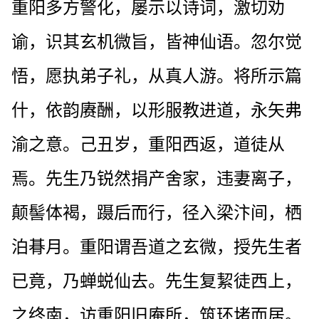
重阳多方警化，屡示以诗词，激切劝
谕，识其玄机微旨，皆神仙语。忽尔觉
悟，愿执弟子礼，从真人游。将所示篇
什，依韵赓酬，以形服教进道，永矢弗
渝之意。己丑岁，重阳西返，道徒从
焉。先生乃锐然捐产舍家，违妻离子，
颠髻体褐，蹑后而行，径入梁汴间，栖
泊朞月。重阳谓吾道之玄微，授先生者
已竟，乃蝉蜕仙去。先生复絜徒西上，
之终南，访重阳旧庵所，筑环堵而居。