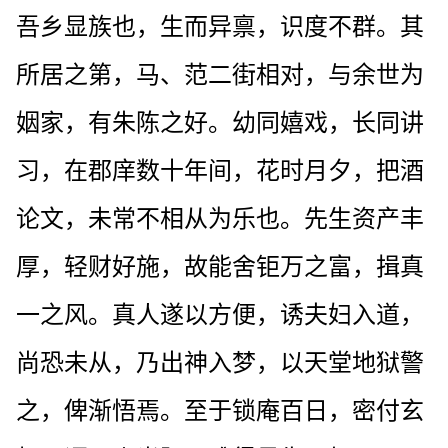
吾乡显族也，生而异禀，识度不群。其
所居之第，马、范二街相对，与余世为
姻家，有朱陈之好。幼同嬉戏，长同讲
习，在郡庠数十年间，花时月夕，把酒
论文，未常不相从为乐也。先生资产丰
厚，轻财好施，故能舍钜万之富，揖真
一之风。真人遂以方便，诱夫妇入道，
尚恐未从，乃出神入梦，以天堂地狱警
之，俾渐悟焉。至于锁庵百日，密付玄