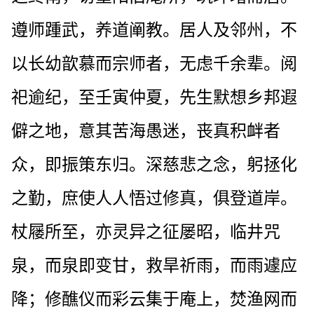
遵师踵武，养道阐教。居人及邻州，不
以长幼歆慕而宗师者，无虑千余辈。阅
祀逾纪，至壬寅仲夏，先生默想乡邦遐
僻之地，意其苦海愚迷，丧真积衅者
众，即振策东归。深慈悲之念，躬拯化
之勤，庶使人人悟过修真，俱登道岸。
杖屦所至，亦灵异之征屡昭，临井咒
泉，而泉即变甘，救旱祈雨，而雨遽应
降；修醮仪而彩云集于庵上，焚渔网而