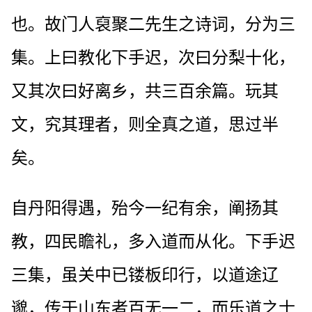
也。故门人裒聚二先生之诗词，分为三
集。上曰教化下手迟，次曰分梨十化，
又其次曰好离乡，共三百余篇。玩其
文，究其理者，则全真之道，思过半
矣。
自丹阳得遇，殆今一纪有余，阐扬其
教，四民瞻礼，多入道而从化。下手迟
三集，虽关中已镂板印行，以道途辽
邈，传于山东者百无一二，而乐道之士