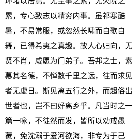
环堵以居焉。无尘事之萦，无火院之
累，专心致志以精穷内事。虽祁寒酷
暑，不易常服，或忽然长啸而自歌自
舞，已得希夷之真趣。故人心归向，无
贤不肖，咸愿为门弟子。吾邦之士，素
慕其名德，不惮数千里之远，往而求见
者无虚日。斯见离五行之外，而超俗出
世者也，岂不曰好离乡乎。凡当时之一
篇一咏，不徒然而发，皆所以劝戒愚
蒙，免沈溺于爱河欲海，非专为于己