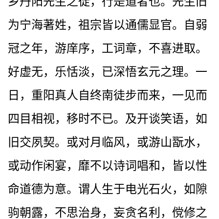
乡丹阳先生之徒，行是道者也。先生旧
为宁海著姓，祖宗皆以通儒显官。自弱
冠之年，游庠序，工词章，不喜进取。
好虚无，乐恬淡，已深悟玄元之理。一
日，重阳真人自终南徒步而来，一见而
四目相视，移时不已。及开谈笑语，如
旧交夙契。或对月临风，或游山翫水，
或动作闲宴，靡不以诗词唱和，皆以性
命道德为意。谓人生于电光石火，如隙
驹朝露，不思治身，妄贪名利，傥修之