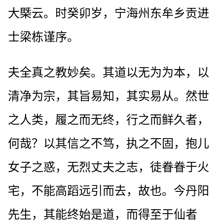
大槩云。时癸卯岁，宁海州东牟乡贡进
士梁栋谨序。
夫全真之教妙矣。其道以无为为本，以
清净为宗，其旨易知，其实易从。然世
之人类，履之而无终，行之而鲜久者，
何哉？以其信之不笃，执之不固，抱儿
女子之惑，无烈丈夫之志，徒眷眷于火
宅，不能高蹈远引而去，故也。今丹阳
先生，其能终始是道，而得至于仙者