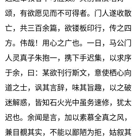
颂，有欲愿见而不可得者。门人遂收散
亡，共三百余篇，欲镂板印行，传之四
方。伟哉！用心之广也。一日，马公门
人灵真子朱抱一，携下手迟集，以求序
于余，曰：某欲刊行斯文，意使栖心向
道之士，讽其言辞，味其旨趣，以之破
迷解惑，皆知石火光中虽务速修，犹太
迟也。余闻是言，加以素慕全真之风，
兼目覩其实，不能以鄙陋为拒，姑叙其