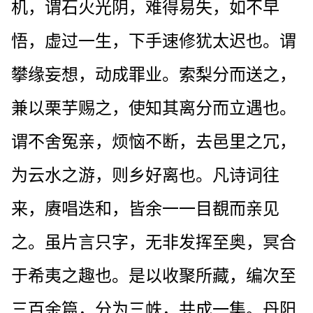
机，谓石火光阴，难得易失，如不早
悟，虚过一生，下手速修犹太迟也。谓
攀缘妄想，动成罪业。索梨分而送之，
兼以栗芋赐之，使知其离分而立遇也。
谓不舍冤亲，烦恼不断，去邑里之冗，
为云水之游，则乡好离也。凡诗词往
来，赓唱迭和，皆余一一目覩而亲见
之。虽片言只字，无非发挥至奥，冥合
于希夷之趣也。是以收聚所藏，编次至
三百余篇，分为三帙，共成一集。丹阳