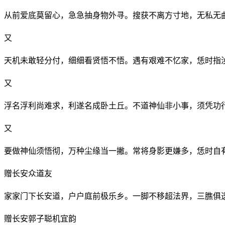
从前爱底莫留心，急急抽身物外寻。搜获不离方寸地，无私无
又
天机未敢轻分付，细细看贤悟不悟。遇有艰难不忆家，恁时指
又
浮名浮利尚难求，利遂名成卧土丘。不道神仙非小事，须凭功
又
要做神仙须悟彻，万种尘缘当一撇。常将身影更嫌多，恁时自
赠长安众道友
家家门下长安道，户户庭前极乐乡。一脚不移超法界，三膲俱
赠长安郭子聪机宜韵