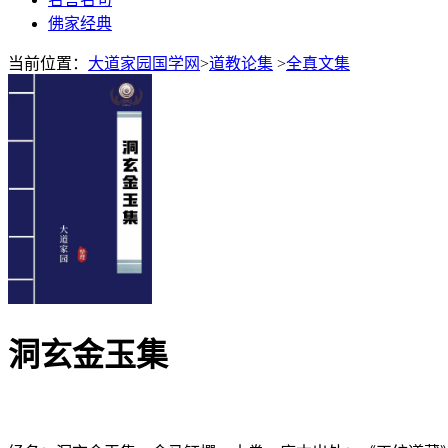
佛家经典
当前位置：
大道家园国学网
>
道教论集
>
全真文集
洞玄金玉集