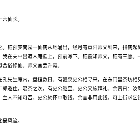
十六仙长。
之。钰预梦南园一仙鹤从地涌出，经月有重阳师父到来，指鹤起
：我在关中吕道人庵壁上，预前写下。钰覆知师父，钰有三愿。
母舍俗修仙。师父言罢升霞。
在孔先生庵内，盘桓数日。有醴泉史公相寻来，在东门里茶坊相
二郎邀住，啜茶之次，有史公继至。史公又施拜礼。余责曰：汝
，主人不知可否。史公於怀中取钱，余言非用此钱，可上街求乞
化最风流。