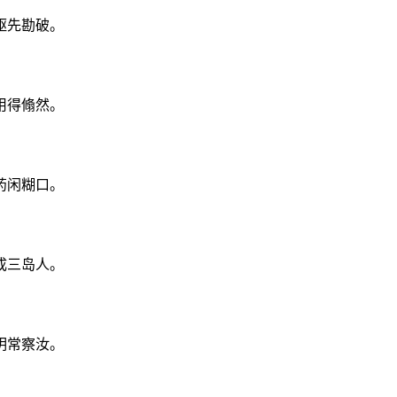
躯先勘破。
用得翛然。
药闲糊口。
成三岛人。
明常察汝。