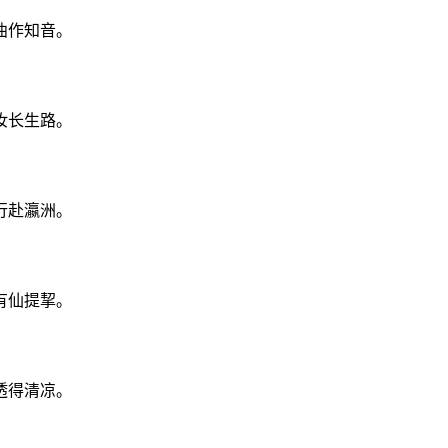
曲作知音。
汝长生路。
行赴瀛洲。
有仙提挈。
透得清凉。