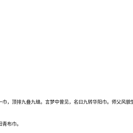
一巾，顶排九叠九缝。言梦中曾见，名曰九转华阳巾。师父风貌
阳青布巾。