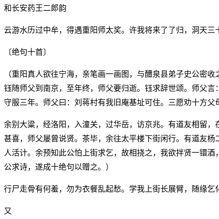
和长安药王二郎韵
云游水历过中牟，得遇重阳师太奖。许我将来了了归，洞天三
〔绝句十首〕
（重阳真人欲往宁海，亲笔画一画图，与醴泉县弟子史公密收
钰随师父到南京，至年终，师父要归逝。钰求辞世颂。师父言
守服三年。师父曰：刘蒋村有我旧庵基址可住。三愿劝十方父
余别大粱，经洛阳，入潼关，过华岳，访京兆。有道友相留，
甚喜，师父屡曾说贤。茶毕，余往太平楼下街闲行。有道友杨
人活计。余预知此公怕上街求乞，故相挠之，我欲拌贤一镮酒
公求诗，遂成十绝句以赠之。）
行尸走骨有何羞，勿为衣餐乱起愁。学我上街长展臂，随缘乞
又