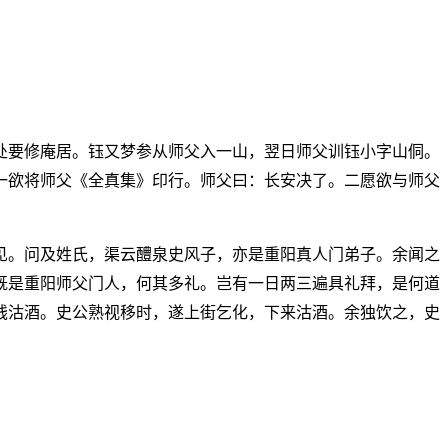
处要修庵居。钰又梦参从师父入一山，翌日师父训钰小字山侗。
一欲将师父《全真集》印行。师父曰：长安决了。二愿欲与师父
见。问及姓氏，渠云醴泉史风子，亦是重阳真人门弟子。余闻之
既是重阳师父门人，何其多礼。岂有一日两三遍具礼拜，是何道
钱沽酒。史公熟视移时，遂上街乞化，下来沽酒。余独饮之，史