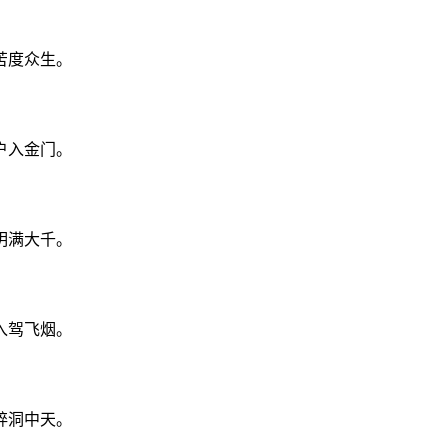
苦度众生。
户入金门。
明满大千。
入驾飞烟。
碎洞中天。