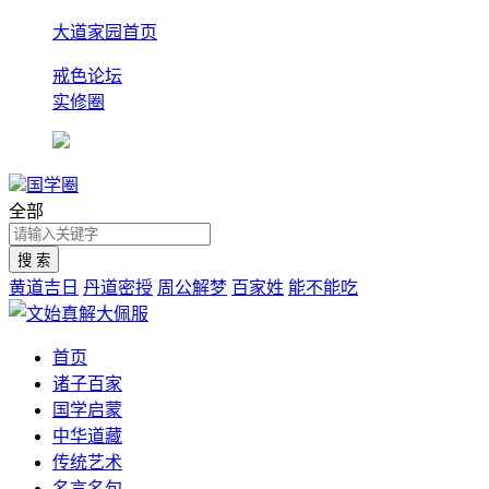
大道家园首页
戒色论坛
实修圈
国学圈
全部
黄道吉日
丹道密授
周公解梦
百家姓
能不能吃
首页
诸子百家
国学启蒙
中华道藏
传统艺术
名言名句