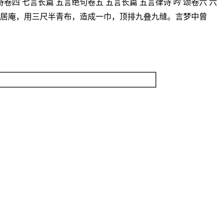
 七言长篇 五言绝句卷五 五言长篇 五言律诗 吟 颂卷六 六
嵛山居庵，用三尺半青布，造成一巾，顶排九叠九缝。言梦中曾