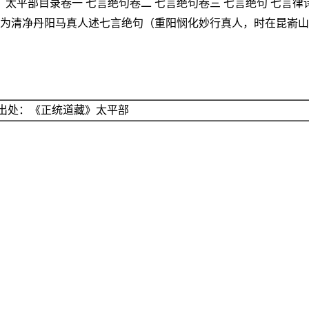
部目录卷一 七言绝句卷二 七言绝句卷三 七言绝句 七言律诗卷四
崑嵛无为清净丹阳马真人述七言绝句（重阳悯化妙行真人，时在昆
出处：《正统道藏》太平部