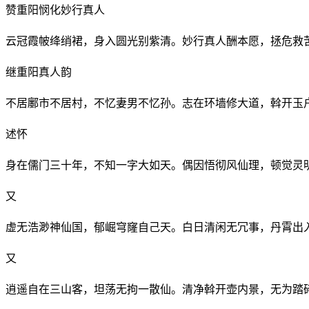
赞重阳悯化妙行真人
云冠霞帔绛绡裙，身入圆光别紫清。妙行真人酬本愿，拯危救
继重阳真人韵
不居鄽市不居村，不忆妻男不忆孙。志在环墙修大道，斡开玉
述怀
身在儒门三十年，不知一字大如天。偶因悟彻风仙理，顿觉灵
又
虚无浩渺神仙国，郁崛穹窿自己天。白日清闲无冗事，丹霄出
又
逍遥自在三山客，坦荡无拘一散仙。清净斡开壶内景，无为踏