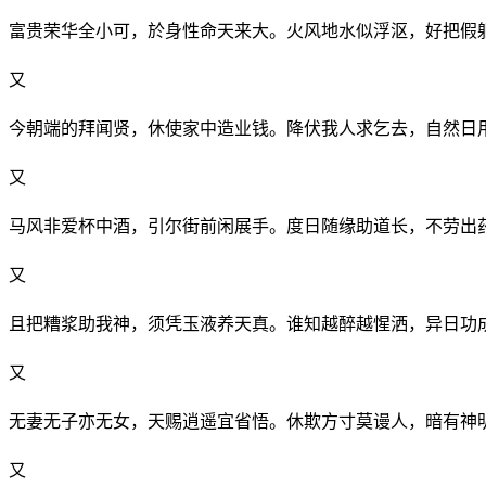
富贵荣华全小可，於身性命天来大。火风地水似浮沤，好把假
又
今朝端的拜闻贤，休使家中造业钱。降伏我人求乞去，自然日
又
马风非爱杯中酒，引尔街前闲展手。度日随缘助道长，不劳出
又
且把糟浆助我神，须凭玉液养天真。谁知越醉越惺洒，异日功
又
无妻无子亦无女，天赐逍遥宜省悟。休欺方寸莫谩人，暗有神
又