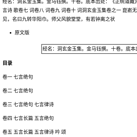
经名：洞玄金玉集。金马钰撰。十卷。底本出处：《正统道藏》太平
言诗 歌卷七 词卷八 词卷九 词卷十 词洞玄金玉集卷之一 
见，名曰九转华阳巾。师父风貌堂堂，有若钟离之状
原文版
经名：洞玄金玉集。金马钰撰。十卷。底本
目录
卷一 七言绝句
卷二 七言绝句
卷三 七言绝句 七言律诗
卷四 七言长篇 五言绝句
卷五 五言长篇 五言律诗 吟 颂