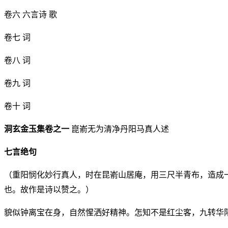
卷六 六言诗 歌
卷七 词
卷八 词
卷九 词
卷十 词
洞玄金玉集卷之一
崑嵛无为清净丹阳马真人述
七言绝句
（重阳悯化妙行真人，时在昆嵛山居庵，用三尺半青布，造成
也。故作是诗以赞之。）
貌似钟离宝在身，自然惺洒好精神。怎知不是红尘客，九转华