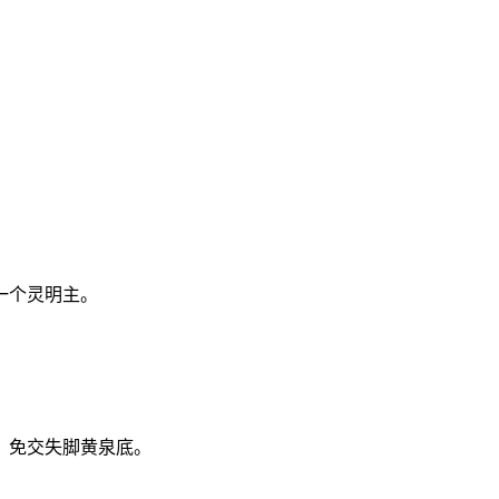
一个灵明主。
。免交失脚黄泉底。