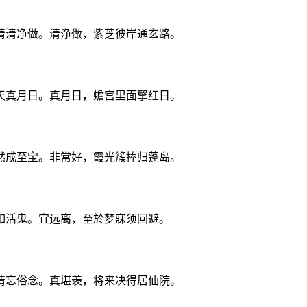
清清净做。清浄做，紫芝彼岸通玄路。
天真月日。真月日，蟾宫里面擎红日。
然成至宝。非常好，霞光簇捧归蓬岛。
如活鬼。宜远离，至於梦寐须回避。
清忘俗念。真堪羡，将来决得居仙院。