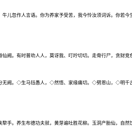
，牛儿忽作人言语。你为养家予受苦，我今怜汝须词诉。你若今
游仙阙。有时普劝人人，莫讶我、叮咛切切。走骨行尸，贪财竞
分无阙。◇生马钰愚人，◇然悟、家缘痛切。◇劈恩山，◇明千
扶犂手。养生布德功夫就，黄芽遍吐胜花柳。玉洞产胎仙，自然