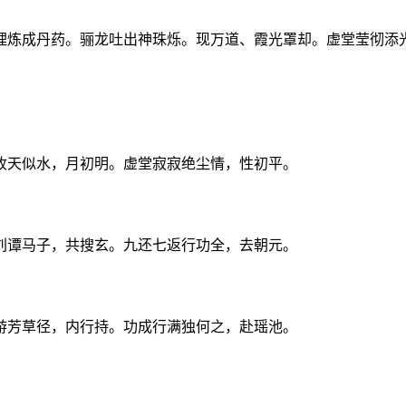
理炼成丹药。骊龙吐出神珠烁。现万道、霞光罩却。虚堂莹彻添
收天似水，月初明。虚堂寂寂绝尘情，性初平。
刘谭马子，共搜玄。九还七返行功全，去朝元。
游芳草径，内行持。功成行满独何之，赴瑶池。