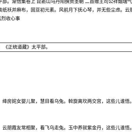
部。渐悟集卷上 昆嵛山马丹阳撰贺圣朝 二首赠王司公祥烟瑞
装纸袄并麻布，固亘初元素。风前月下抚心琴，并无些尘虑。云
猛烈收心事
：《正统道藏》太平部。
。绛房姹女婴儿聚，慧目看乌兔。斡旋离坎两交宫，这些儿谁悟
。云朋霞友常相聚，看飞乌走兔。玉中养就紫金丹，这些儿谁悟