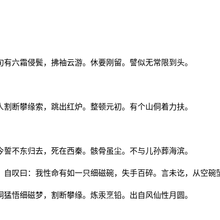
旬有六霜侵鬓，拂袖云游。休要刚留。譬似无常限到头。
人割断攀缘索，跳出红炉。整顿元初。有个山侗着力扶。
今誓不东归去，死在西秦。骸骨虽尘。不与儿孙葬海滨。
，自叹曰：我性命有如一只细磁碗，失手百碎。言未讫，从空碗
侗猛悟细磁梦，割断攀缘。炼汞烹铅。出自风仙性月圆。