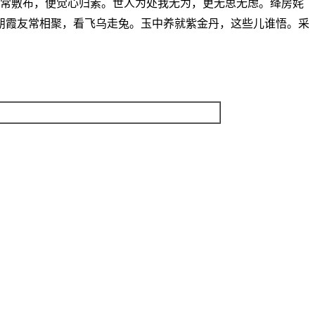
气常敷布，便觉心归素。世人为处我无为，更无思无虑。绛房姹
朋霞友常相聚，看飞乌走兔。玉中养就紫金丹，这些儿谁悟。采
。
。