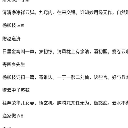
清清净净祥云脚。九窍内、往来交错。谁知妙用缘无作，自然
杨柳枝
三首
赠赵道济
日里金鸡叫一声，梦初惊。清风枕上有余清，酒初醒。雾卷云
寄四乡先生
杨柳枝词扫一篇，寄谁边。一于一郝二刘仙，诉些言。好与丘
赠云中子苏铉
猛弃荣华儿女妻，悟玄机。腾腾兀兀任无为，做憨痴。云水不
渔家傲
六首