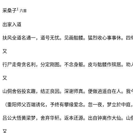
1
采桑子
六首
出家入道
扶风全道名通一，道号无忧。见画骷髅。猛烈收心事事休。四
又
行尸走骨贪名利，分定刚图。不念身躯。皮与骷髅作殡居。劝
又
山侗舍俗投玄趣，结正良因。深谢师真。便做逍遥自在人。我
（重阳师父百端诱化，予终有攀缘爱念。忽一夜，梦立於中庭
吕公大悟黄梁梦，舍弃华轩。返本还源。出自钟离作大仙。山
又