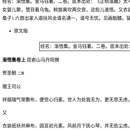
经名：渐悟集。金马钰著。二卷。底本出处：《正统道藏》太平
女婴儿聚，慧目看乌兔。斡旋离坎两交宫，这些儿谁悟。又衣
桑子1 六首出家入道扶风全道名通一，道号无忧。见画骷髅。
原文版
经名：渐悟集。金马钰著。二卷。底本出处
渐悟集卷上
昆嵛山马丹阳撰
贺圣朝
二首
赠王司公
祥烟瑞气常敷布，便觉心归素。世人为处我无为，更无思无虑
又
衣装纸袄并麻布，固亘初元素。风前月下抚心琴，并无些尘虑