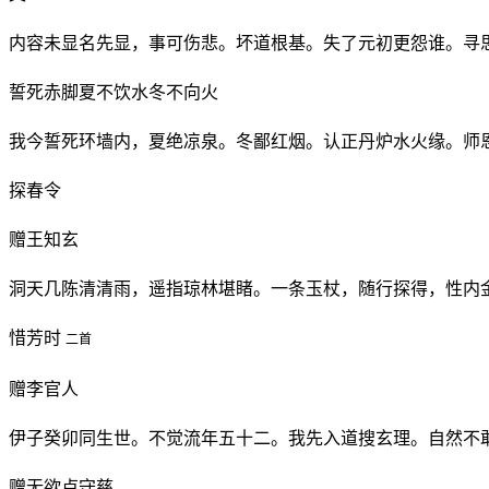
内容未显名先显，事可伤悲。坏道根基。失了元初更怨谁。寻
誓死赤脚夏不饮水冬不向火
我今誓死环墙内，夏绝凉泉。冬鄙红烟。认正丹炉水火缘。师
探春令
赠王知玄
洞天几陈清清雨，遥指琼林堪睹。一条玉杖，随行探得，性内
惜芳时
二首
赠李官人
伊子癸卯同生世。不觉流年五十二。我先入道搜玄理。自然不
赠无欲卢守慈