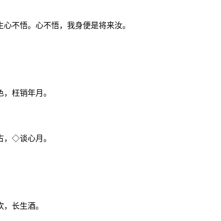
生心不悟。心不悟，我身便是将来汝。
色，枉销年月。
古，◇谈心月。
饮，长生酒。