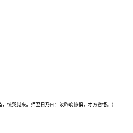
坠，惊哭觉来。师翌日乃曰：汝昨晚惊惧，才方省悟。）