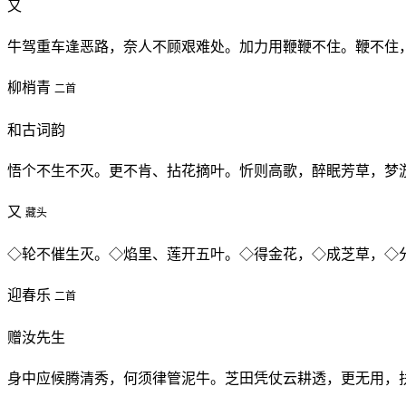
又
牛驾重车逢恶路，奈人不顾艰难处。加力用鞭鞭不住。鞭不住
柳梢青
二首
和古词韵
悟个不生不灭。更不肯、拈花摘叶。忻则高歌，醉眠芳草，梦
又
藏头
◇轮不催生灭。◇焰里、莲开五叶。◇得金花，◇成芝草，◇
迎春乐
二首
赠汝先生
身中应候腾清秀，何须律管泥牛。芝田凭仗云耕透，更无用，