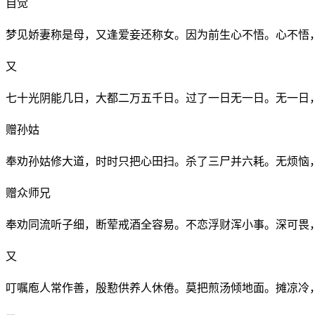
自觉
梦见娇妻称是母，又逢爱妾还称女。因为前生心不悟。心不悟
又
七十光阴能几日，大都二万五千日。过了一日无一日。无一日
赠孙姑
奉劝孙姑修大道，时时只把心田扫。杀了三尸并六耗。无烦恼
赠众师兄
奉劝同流听子细，断荤戒酒全容易。不恋浮财浑小事。深可畏
又
叮嘱庖人常作善，殷懃供养人休倦。莫把煎汤倾地面。摊凉冷