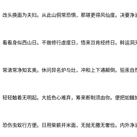
，改头换面为夫妇。从此山侗常恐惧，那堪更得风仙度。决要净
，看看身似西山日。不做修行虚度日，悟来岂肯经终日。斡运洞
，常清常净知玄奥。休问异名炉与灶，冲和上下通颠倒。铅汞自
，轻轻触着无明起。大抵色心难弃，筹来断制须由你。便把如雠
，恐伤虫蚁行方便。日用柴薪并米面，无抛无撒无奢俭。内外净