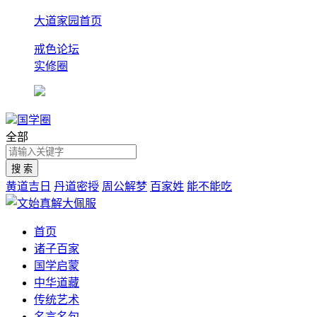
大道家园首页
戒色论坛
实修圈
国学圈
全部
黄道吉日
丹道密授
周公解梦
百家姓
能不能吃
首页
诸子百家
国学启蒙
中华道藏
传统艺术
名言名句