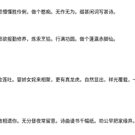
思懵懂胜伶俐，做个憨痴。无作无为。缀甚闲词写甚诗。
恩欲报勤修养，炼汞烹铅。行满功圆。做个蓬瀛赤脚仙。
金莲吐。婴娇女姹来相聚，更有真龙虎。自然显出，祥光覆载，
敢相遗你。无分昼夜常留意。诗曲谩书千幅纸。劝公早把家缘弃