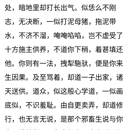
处，暗地里却打长出气。似恁么不刚
志，无决断，一似打泥母猪，拖泥带
水，不济不溜，唵唵啗啗，岂不虚受了
十方施主供养，不道你下稍，着甚填还
他。你则有一法，拽犁駞驮，便是你来
生因果。及至骂着，却道一子出家，诸
天送供。道众，似这般心学道，一似画
底似，不识羞耻。由自更卖弄，却道修
行，也无言无说，是那个邪畜生说与你