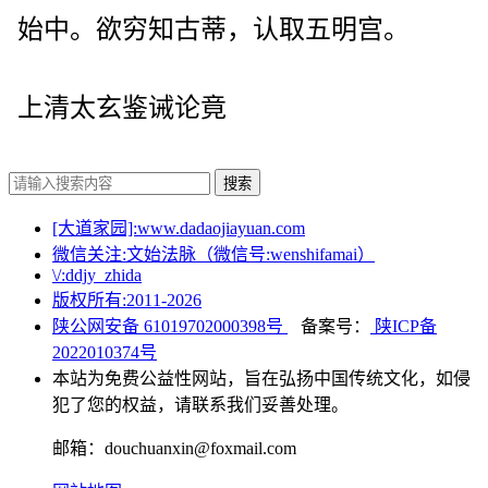
始中。欲穷知古蒂，认取五明宫。
上清太玄鉴诫论竟
搜索
[大道家园]:www.dadaojiayuan.com
微信关注:文始法脉（微信号:wenshifamai）
\/:ddjy_zhida
版权所有:2011-
2026
陕公网安备 61019702000398号
备案号：
陕ICP备
2022010374号
本站为免费公益性网站，旨在弘扬中国传统文化，如侵
犯了您的权益，请联系我们妥善处理。
邮箱：douchuanxin@foxmail.com