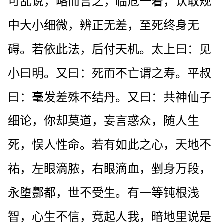
可乱说，略而言之，临危一着，认取规
中大小细微，辨正无差，至死终身无
碍。若依此法，后付天机。太上曰：见
小曰明。又曰：死而不亡谓之寿。平叔
曰：毫发差殊不结丹。又曰：共神仙子
细论，你却莫道，妄言惑众，随人生
死，悮人性命。若有如此之心，天地不
祐，左眼滴脓，右眼滴血，剉身万段，
永堕酆都，世不受生。有一等钝根浅
智，心生不信，竞起人我，暗地里说是