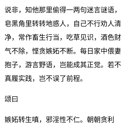
说非，知他那里偷得一两句迷言谜语，
皂黑角里转转地惑人，自己不行劝人清
净，常作畜生行当，吃草见识，酒色财
气不除，悭贪嫉妬不断。每日家中偎妻
抱子，游言野语，岂能成其正觉。若不
真履实践，岂不误了前程。
颂曰
嫉妬转生嗔，邪淫性不仁。朝朝贪利