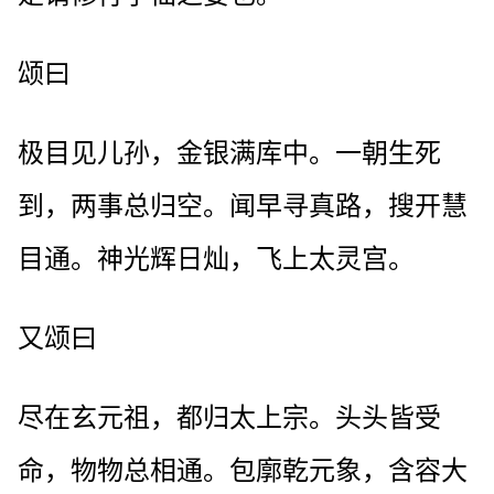
颂曰
极目见儿孙，金银满库中。一朝生死
到，两事总归空。闻早寻真路，搜开慧
目通。神光辉日灿，飞上太灵宫。
又颂曰
尽在玄元祖，都归太上宗。头头皆受
命，物物总相通。包廓乾元象，含容大