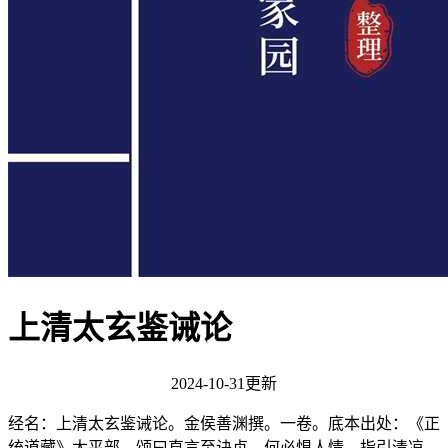
上清太玄鉴诫论
2024-10-31更新
经名：上清太玄鉴诫论。金侯善渊撰。一卷。底本出处：《正
统道藏》太平部。颂曰直言至诀贞，何必惧人情。指引清凉