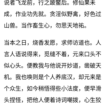
说者飞龙前，行之跛鳖后。修仙果未
成，作业功先就。贪淫似野禽，好色过
山兽。当作畜生心，勿思天地祐。
当本之日，烧香发愿，求师访道也。人
言人语说得来，觅缝不着，元来口头不
似心头。便教我与他说开妙道，凿破天
机。我也唤则是个人养底汉，却元来是
个众生，如今稍悟得些小法度，便早滑
头捏怪，把他人便着诗词嘲拨，心生狡