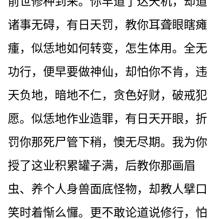
前世修种到来。你早道了达天机，却道
诸事无碍，有日天罚，教你耳聋眼瞎瘫
瘇，似恁地如何转变，怎生体用。全无
功行，便早要做神仙，却怕你不肯，违
天负地，暗地不仁，贪色好财，破戒犯
愿。似恁地作业造罪，有日天开眼，折
罚你那死尸管下稍，懊无尽期。我为你
授了这业积累罐子满，后教你那画眉
虫、养个人身兽面底怪物，却教人擘口
笑时着惭么㦬。更不敢论道说修行，怕