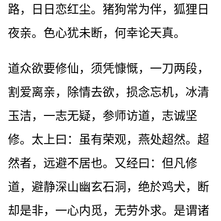
路，日日恋红尘。猪狗常为伴，狐狸日
夜亲。色心犹未断，何幸论天真。
道众欲要修仙，须凭慷慨，一刀两段，
割爱离亲，除情去欲，损念忘机，冰清
玉洁，一志无疑，参师访道，志诚坚
修。太上曰：虽有荣观，燕处超然。超
然者，远避不居也。又经曰：但凡修
道，避静深山幽玄石洞，绝於鸡犬，断
却是非，一心内觅，无劳外求。是谓诸