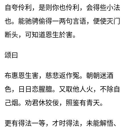
自夸伶利，是则你也伶利，会得些小法
也。能驰骋偷得一两句言语，便使灭门
断头，可知道恩生於害。
颂曰
布惠恩生害，慈悲返作冤。朝朝迷酒
色，日日恋腥膻。又取他人火，不除自
己烟。劝君休狡佞，照鉴有青天。
更有得法一等，才时得法，未能解悟、