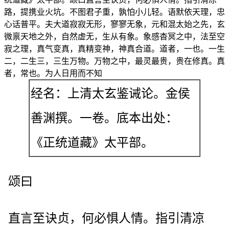
路，提携业火坑。不图君子重，孰怕小儿轻。语默依天理，忠
心话普平。夫大道寂寂无形，寥寥无象，元和混太始之先，玄
微禀天地之外，自然虚无，生从有象。象感杳冥之中，法至空
寂之理，真气变真，真精变神，神真合道。道者，一也。一生
二，二生三，三生万物。万物之中，最灵最贵，贵在修真。真
者，常也。为人日用而不知
经名：上清太玄鉴诫论。金侯
善渊撰。一卷。底本出处：
《正统道藏》太平部。
颂曰
直言至诀贞，何必惧人情。指引清凉