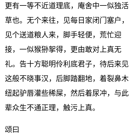
更有一等不近道理底，庵舍中一似独活
草也。无个来往，见每日家闭门塞户，
见个送道粮人来，脚手轻便，荒忙迎
接，一似猴狲挐得，更由敢对上真无
礼。告十方聪明伶利底君子，待后来见
这般不晓事汉，后脚踏翻地，着裂鼻木
纽起驴唇灌些稀屎，然后着尿冲，与此
辈众生不通正理，触污上真。
颂曰