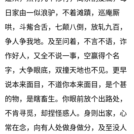
日家由一似浪驴，不着滩蹟，巡庵厮
哄，斗觜合舌，七颠八倒，放轧九百，
争人争我地。及至问着，不言不语，诈
作好人，又全不说一事，空赢得个名
字，大争眼底，双撞天地也不见。更早
说本来面目，不道你本来面目，是个甚
的物，是瞎畜生。你眼前放个出路处，
不肯寻觅，却捏怪惑人。身则出家，心
常在念，向有人处做身做分，及至没人