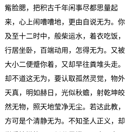
觜脸腮，把积古千年闲事尽都思量起
来，心上闹嘈嘈地，更由自说无为。你
及至十二时中，般柴运水，着衣吃饭，
行居坐卧，百端动用，怎得无为。又被
大小二便蹙你着，又却早往粪堆头走。
却不道这无为，要认取孤然灵觉，物外
天真，明如赫日，光似秋蟾，射乾坤皎
然无物，照天地莹净无尘。若达此教，
方可是个清静无为。不知圣人正义，却