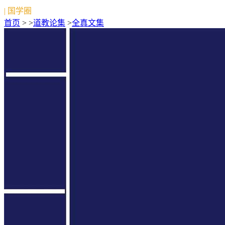
| 国学圈
首页
> >
道教论集
>
全真文集