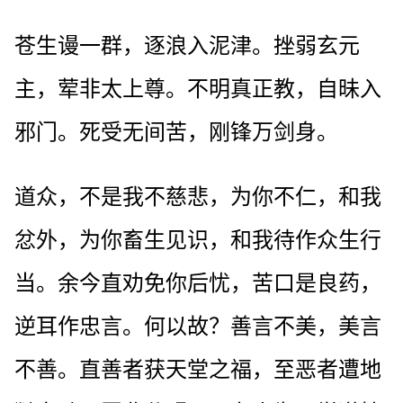
苍生谩一群，逐浪入泥津。挫弱玄元
主，荤非太上尊。不明真正教，自昧入
邪门。死受无间苦，刚锋万剑身。
道众，不是我不慈悲，为你不仁，和我
忿外，为你畜生见识，和我待作众生行
当。余今直劝免你后忧，苦口是良药，
逆耳作忠言。何以故？善言不美，美言
不善。直善者获天堂之福，至恶者遭地