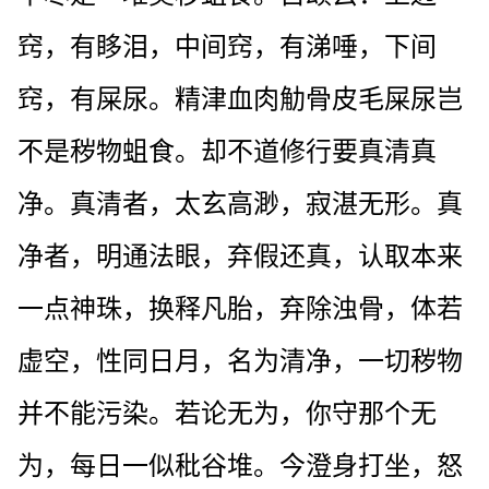
窍，有眵泪，中间窍，有涕唾，下间
窍，有屎尿。精津血肉觔骨皮毛屎尿岂
不是秽物蛆食。却不道修行要真清真
净。真清者，太玄高渺，寂湛无形。真
净者，明通法眼，弃假还真，认取本来
一点神珠，换释凡胎，弃除浊骨，体若
虚空，性同日月，名为清净，一切秽物
并不能污染。若论无为，你守那个无
为，每日一似秕谷堆。今澄身打坐，怒