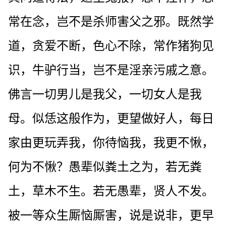
常在念，岂不是杀师害父之邪。既然学
道，贪爱不断，色心不除，常作猪狗见
识，牛驴行当，岂不是淫亲污戚之意。
佛言一切男儿是我父，一切女人是我
母。似恁这般作为，更望做好人，每日
家由更玩弄我，你待恼我，我更不愀，
何为不愀？愚辈似粪土之为，若无粪
土，草木不生。若无愚辈，贤人不发。
被一等众生厮恼厮害，说是说非，更早