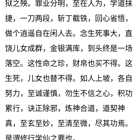
狱之殃。罪业分明，至在人为，学道抹
捷，一刀两段，斩丁截铁，回心省悟，
做个逍遥自在闲人去。念生死事大，直
饶儿女成群，金银满库，到头终是一场
落空。这性命之珍，财帛也买不得。这
生死，儿女也替不得。如人上坡，各自
努力，至诚谨慎，勿生不信之心，积功
累行，诀正除邪，炼神合道，道契神
真，至玄至妙，至清至微，尽其功焉。
是谓修行学仙之要也。