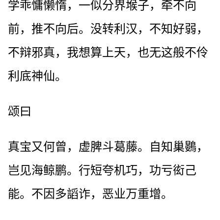
学乖慵懒惰，一似分界堠子，牵不向
前，推不向后。没转利汉，不知好弱，
不辩邪真，我想算上天，也无这般不伶
利底神仙。
颂曰
真宝又何曾，虚脾斗葛藤。自知巢鷃，
岂见海鲸鹏。行短夸机巧，功亏衒己
能。不因多謟诈，恶业万重增。