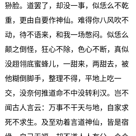
狲脸。道罢了，却没一事，似恁么不乾
重，更由自要作神仙。难得你八风吹不
动，待不语来，和我一场憋闷。似恁么
颠之倒怪，狂心不除，色心不断，真似
没趐翎底蜜蜂儿，一甜来，两甜去，被
他糊倒脚手，整理不得，平地上吃一
交，没奈何推道命不中没转利汉。岂不
闻古人言云：万事不干天与地，自家求
死不求生。及至劝着言道神仙，皆是宿