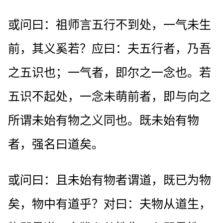
或问曰：祖师言五行不到处，一气未生
前，其义奚若？应曰：夫五行者，乃吾
之五识也；一气者，即尔之一念也。若
五识不起处，一念未萌前者，即与向之
所谓未始有物之义同也。既未始有物
者，强名曰道矣。
或问曰：且未始有物者谓道，既已为物
矣，物中有道乎？对曰：夫物从道生，