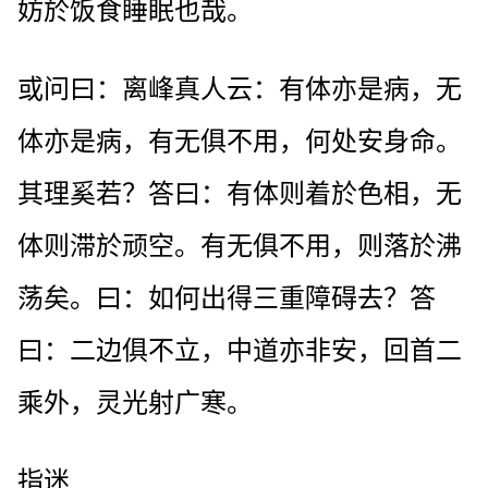
妨於饭食睡眠也哉。
或问曰：离峰真人云：有体亦是病，无
体亦是病，有无俱不用，何处安身命。
其理奚若？答曰：有体则着於色相，无
体则滞於顽空。有无俱不用，则落於沸
荡矣。曰：如何出得三重障碍去？答
曰：二边俱不立，中道亦非安，回首二
乘外，灵光射广寒。
指迷