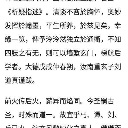
《析疑指迷》。清谈不吝於胸怀，奥妙
发挥於翰墨，平生所养，於兹见矣。幸
缘一览，俾予泠泠然独立於通衢，不知
四肢之有无，则可以墙堑玄门，梯航后
学者。大德戊戌仲春朔，汝南重玄子刘
道真谨跋。
前火传后火，薪异而焰同。今圣嗣古
圣，时殊而道一。故宜乎马、谭、刘、