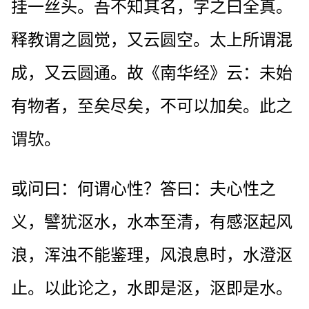
挂一丝头。吾不知其名，字之曰全真。
释教谓之圆觉，又云圆空。太上所谓混
成，又云圆通。故《南华经》云：未始
有物者，至矣尽矣，不可以加矣。此之
谓欤。
或问曰：何谓心性？答曰：夫心性之
义，譬犹沤水，水本至清，有感沤起风
浪，浑浊不能鉴理，风浪息时，水澄沤
止。以此论之，水即是沤，沤即是水。