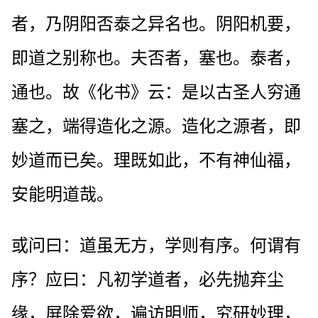
者，乃阴阳否泰之异名也。阴阳机要，
即道之别称也。夫否者，塞也。泰者，
通也。故《化书》云：是以古圣人穷通
塞之，端得造化之源。造化之源者，即
妙道而已矣。理既如此，不有神仙福，
安能明道哉。
或问曰：道虽无方，学则有序。何谓有
序？应曰：凡初学道者，必先抛弃尘
缘，屏除爱欲，遍访明师，究研妙理，