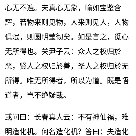
心无不遍。夫真心无象，喻如宝鉴含
辉，若物来则见物，人来则见人，人物
俱泯，则圆明莹彻矣。如是言之，觅心
无所得也。关尹子云：众人之权归於
恶，贤人之权归於善，圣人之权归於无
所得。唯无所得者，所以为道。既是悟
道者，岂不绝疑哉。
或问曰：长春真人云：不有神仙福，难
明造化机。何名造化机？答曰：夫造化