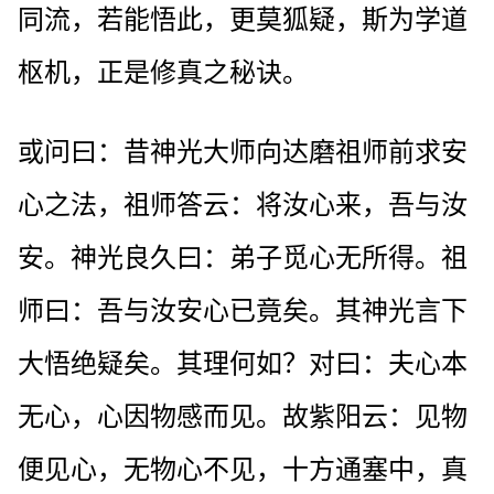
同流，若能悟此，更莫狐疑，斯为学道
枢机，正是修真之秘诀。
或问曰：昔神光大师向达磨祖师前求安
心之法，祖师答云：将汝心来，吾与汝
安。神光良久曰：弟子觅心无所得。祖
师曰：吾与汝安心已竟矣。其神光言下
大悟绝疑矣。其理何如？对曰：夫心本
无心，心因物感而见。故紫阳云：见物
便见心，无物心不见，十方通塞中，真