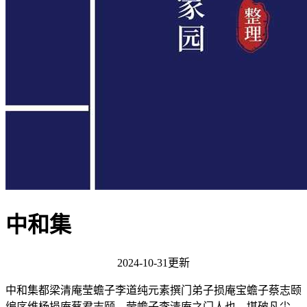
中和集
2024-10-31更新
中和集都梁清庵莹蟾子李道纯元素撰门弟子损庵宝蟾子蔡志颐
编序维杨损庵蔡君志颐，莹蟾子李清庵之门人也，堪破凡尘，