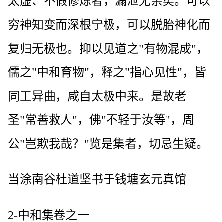
太虚、不假修炼者，漏泄无余矣。可以
穷神知变而深根宁极，可以脱胎神化而
复归无极也。抑以见道之"有物混成"，
儒之"中和育物"，释之"指心见性"，皆
同工异曲，咸自太极中来。是故老
圣"常善救人"，佛"不轻于汝等"，周
公"岂欺我哉？"览是集者，切忌生疑。
当涂南谷杜道坚书于钱塘玄元真馆
2-中和集卷之一