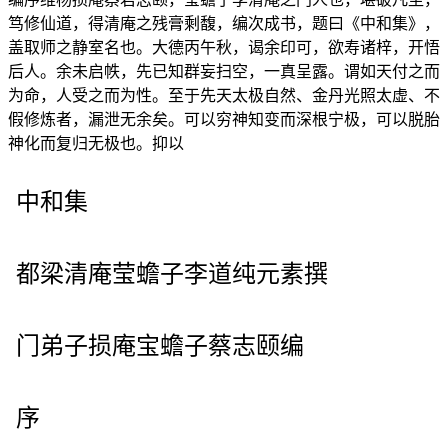
笃修仙道，得清庵之残膏剩馥，编次成书，题曰《中和集》，
盖取师之静室名也。大德丙午秋，谒余印可，欲寿诸梓，开悟
后人。余未启帙，先已知群妄扫空，一真呈露。谓如天付之而
为命，人受之而为性。至于先天太极自然、金丹光照太虚、不
假修炼者，漏泄无余矣。可以穷神知变而深根宁极，可以脱胎
神化而复归无极也。抑以
中和集
都梁清庵莹蟾子李道纯元素撰
门弟子损庵宝蟾子蔡志颐编
序