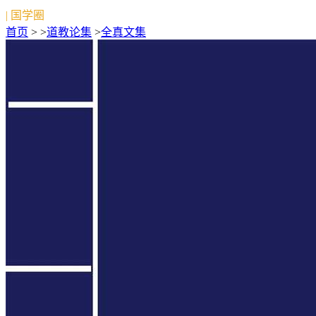
| 国学圈
首页
> >
道教论集
>
全真文集