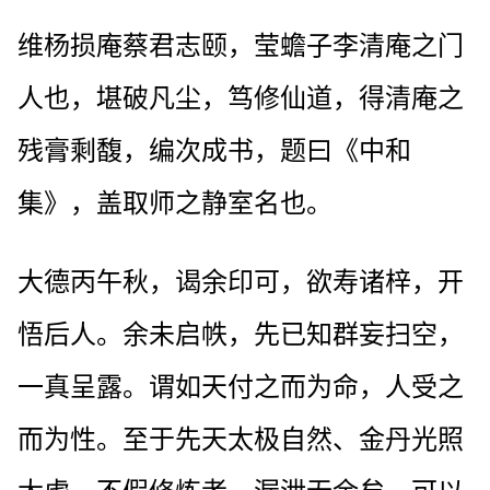
维杨损庵蔡君志颐，莹蟾子李清庵之门
人也，堪破凡尘，笃修仙道，得清庵之
残膏剩馥，编次成书，题曰《中和
集》，盖取师之静室名也。
大德丙午秋，谒余印可，欲寿诸梓，开
悟后人。余未启帙，先已知群妄扫空，
一真呈露。谓如天付之而为命，人受之
而为性。至于先天太极自然、金丹光照