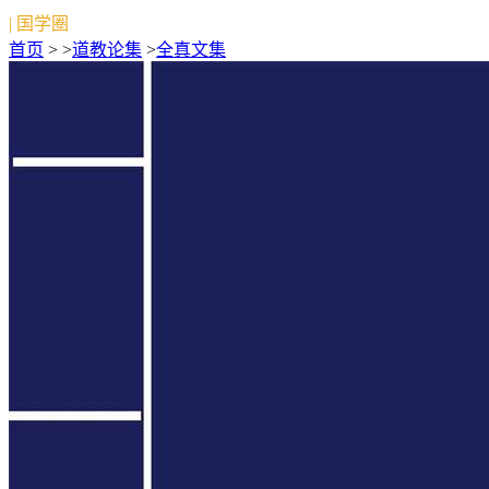
| 国学圈
首页
> >
道教论集
>
全真文集