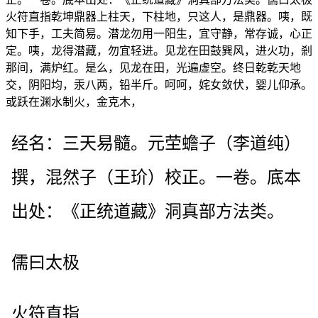
火符直指乾坤鼎器上柱天，下柱地，只这人，是鼎器。咦，既
知下手，工夫简易。潜龙勿用一阳生，宜守静，常存诚，心正
定。咦，龙得潜藏，勿宜轻进。见龙在田鼓巽风，进火功，剎
那间，满炉红。是么，见龙在田，光遍虚空。终日乾乾天地
交，阴阳均，汞八两，铅半斤。呵呵，姹女敛伏，婴儿仰承。
或跃在渊水制火，金克木，
经名：三天易髓。元茔蟾子（李道纯）
撰，混然子（王玠）校正。一卷。底本
出处：《正统道藏》洞真部方法类。
儒曰太极
火符直指