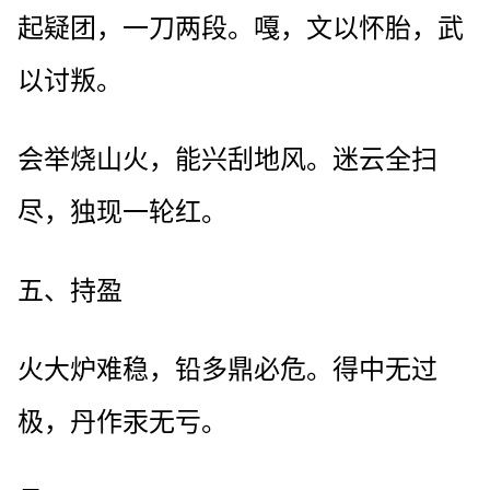
起疑团，一刀两段。嘎，文以怀胎，武
以讨叛。
会举烧山火，能兴刮地风。迷云全扫
尽，独现一轮红。
五、持盈
火大炉难稳，铅多鼎必危。得中无过
极，丹作汞无亏。