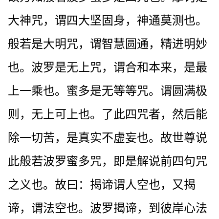
大神咒，谓四大坚固身，神通莫测也。
般若是大明咒，谓智慧圆通，精进明妙
也。波罗是无上咒，谓合和本来，是最
上一乘也。蜜多是无等等咒。谓圆满极
则，无上可上也。了此四咒者，然后能
除一切苦，是真实不虚妄也。故世尊说
此般若波罗蜜多咒，即是解说前四句咒
之义也。故曰：揭谛谓人空也，又揭
谛，谓法空也。波罗揭谛，到彼岸心法