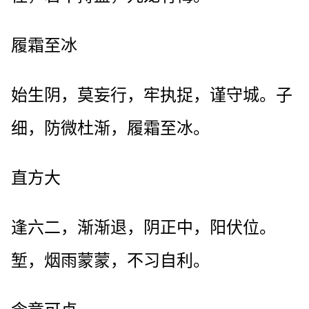
履霜至冰
始生阴，莫妄行，牢执捉，谨守城。子
细，防微杜渐，履霜至冰。
直方大
逢六二，渐渐退，阴正中，阳伏位。
堑，烟雨蒙蒙，不习自利。