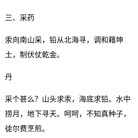
三、采药
汞向南山采，铅从北海寻，调和藉坤
土，制伏仗乾金。
丹
采个甚么？山头求汞，海底求铅。水中
捞月，地下寻天。呵呵，不知真种子，
徒尔费烹煎。