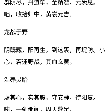
群阴尽，丹道毕，至精凝，元炁息。
咄，收拾归中，黄裳元吉。
龙战于野
阴既藏，阳再生，到这裹，再堤防。小
心，若逢野战，其血玄黄。
温养灵胎
虚其心，实其腹，守安静，待阳复。
咦，一剎那间，周天数足。