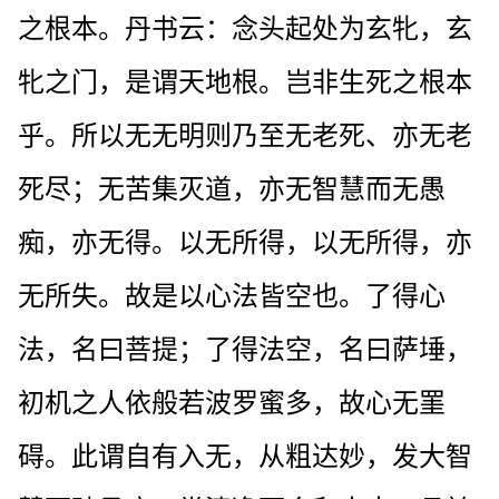
之根本。丹书云：念头起处为玄牝，玄
牝之门，是谓天地根。岂非生死之根本
乎。所以无无明则乃至无老死、亦无老
死尽；无苦集灭道，亦无智慧而无愚
痴，亦无得。以无所得，以无所得，亦
无所失。故是以心法皆空也。了得心
法，名曰菩提；了得法空，名曰萨埵，
初机之人依般若波罗蜜多，故心无罣
碍。此谓自有入无，从粗达妙，发大智