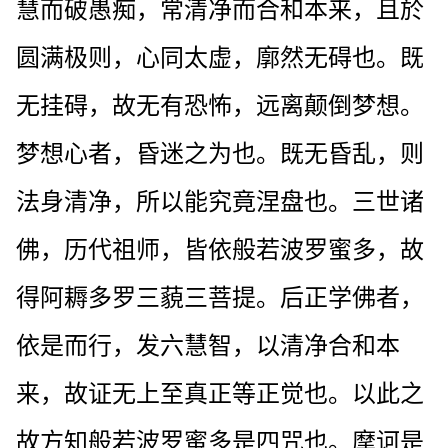
慧而破愚痴，常清净而合和本来，且於
圆满极则，心同太虚，廓然无碍也。既
无挂碍，故无有恐怖，远离颠倒梦想。
梦想心者，昏迷之为也。既无昏乱，则
法身清净，所以能究竟涅盘也。三世诸
佛，历代祖师，皆依般若波罗蜜多，故
得阿耨多罗三藐三菩提。后正学佛者，
依是而行，发六慧智，以清净合和本
来，故证无上至真正等正觉也。以此之
故方知般若波罗蜜多是四咒也。摩诃是