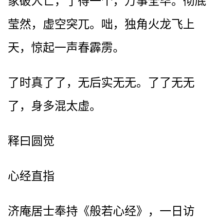
家破人亡，了得一个，万事全毕。彻底
莹然，虚空突兀。咄，独角火龙飞上
天，惊起一声春霹雳。
了时真了了，无后实无无。了了无无
了，身多混太虚。
释曰圆觉
心经直指
济庵居士奉持《般若心经》，一日访