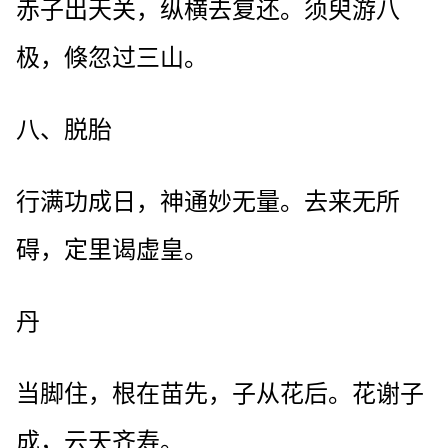
赤子出天关，纵横去复还。须臾游八
极，倏忽过三山。
八、脱胎
行满功成日，神通妙无量。去来无所
碍，定里谒虚皇。
丹
当脚住，根在苗先，子从花后。花谢子
成，云天齐寿。