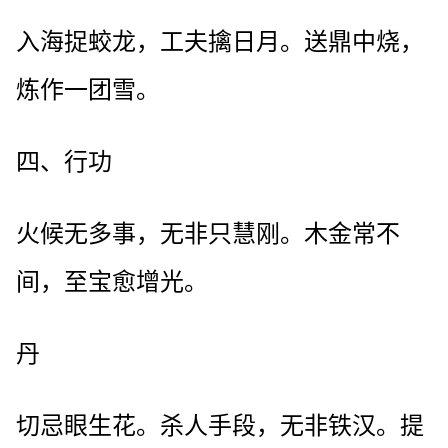
入海捉蛟龙，工夫擒日月。送鼎中烧，
炼作一团雪。
四、行功
火候无多事，无非只慧刚。木金常不
间，至宝愈增光。
丹
切忌眼生花。杀人手段，无非铁汉。提