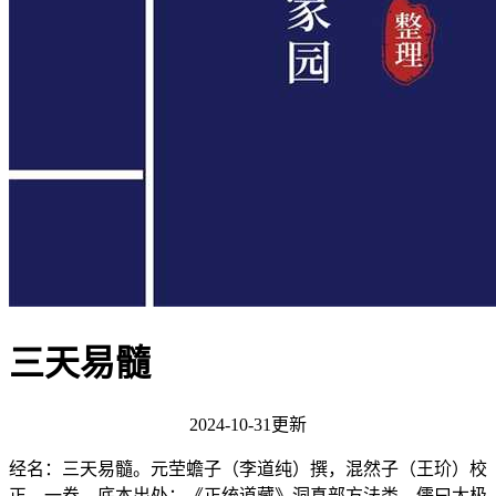
三天易髓
2024-10-31更新
经名：三天易髓。元茔蟾子（李道纯）撰，混然子（王玠）校
正。一卷。底本出处：《正统道藏》洞真部方法类。儒曰太极