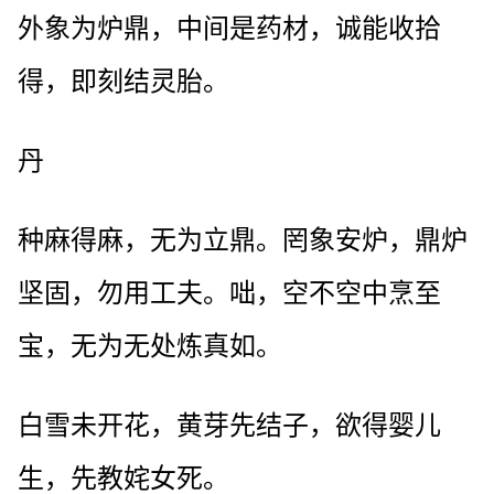
外象为炉鼎，中间是药材，诚能收拾
得，即刻结灵胎。
丹
种麻得麻，无为立鼎。罔象安炉，鼎炉
坚固，勿用工夫。咄，空不空中烹至
宝，无为无处炼真如。
白雪未开花，黄芽先结子，欲得婴儿
生，先教姹女死。