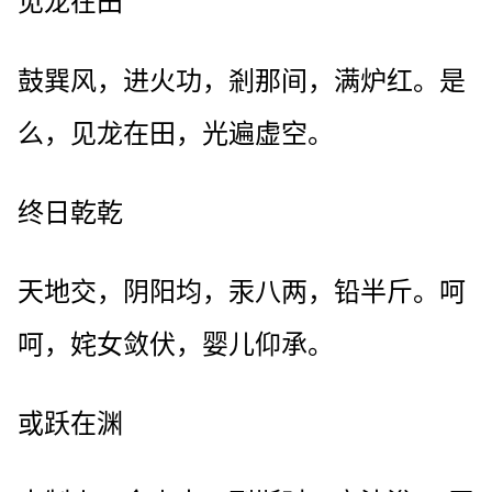
见龙在田
鼓巽风，进火功，剎那间，满炉红。是
么，见龙在田，光遍虚空。
终日乾乾
天地交，阴阳均，汞八两，铅半斤。呵
呵，姹女敛伏，婴儿仰承。
或跃在渊