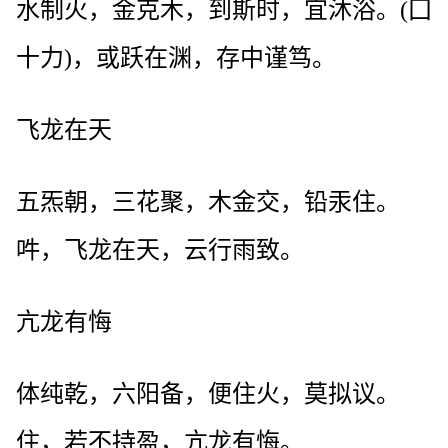
水制火，金克木，到斯时，宜沐浴。(囗
十力)，或跃在渊，存中谨笃。
飞龙在天
五炁朝，三花聚，木金交，铅汞住。
吽，飞龙在天，云行雨致。
亢龙有悔
体纯乾，六阳备，便住火，莫拟议。
住，若不持盈，亢龙有悔。