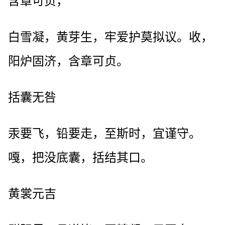
含章可贞，
白雪凝，黄芽生，牢爱护莫拟议。收，
阳炉固济，含章可贞。
括囊无咎
汞要飞，铅要走，至斯时，宜谨守。
嘎，把没底囊，括结其口。
黄裳元吉