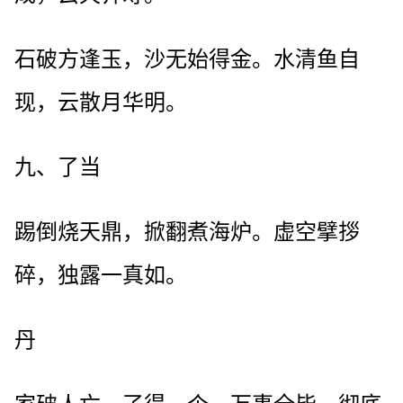
石破方逢玉，沙无始得金。水清鱼自
现，云散月华明。
九、了当
踢倒烧天鼎，掀翻煮海炉。虚空擘拶
碎，独露一真如。
丹