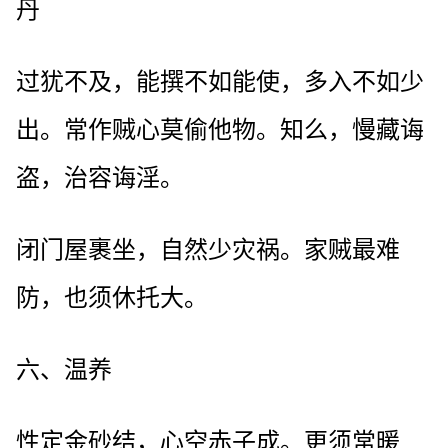
丹
过犹不及，能撰不如能使，多入不如少
出。常作贼心莫偷他物。知么，慢藏诲
盗，治容诲淫。
闭门屋裹坐，自然少灾祸。家贼最难
防，也须休托大。
六、温养
性定金砂结，心空赤子成。更须常暖