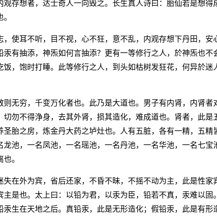
内观存想者，达士奇人一向毁之。长生真人诗曰：胎仙若是想得
也。
志，使耳不听，目不视，心不狂，意不乱，内观存想下丹田，安
铅汞有抽添，神炁如何言抽添？更有一等修行之人，於神炁也不
吃饭，饱时打睡。此等修行之人，到头如枯树发狂花，何异於迷
散则无穷，千变万化者也。此乃是大道也。男子有内肾，内肾者
，切勿不得浄身，去其外肾，损其造化，难成道也。肾者，此是
养圣胎之房，炼金丹大药之垆灶也。人有五脏，各有一精，五精
名龙池，一名凤池，一名瑶池，一名丹池，一名华池，一名七宝
离也。
迷失在外为宾，省后还家，不昏不昧，不摇不动为主，此是性家
宾主是也。太上曰：以铅为君，以汞为臣，铅若不真，汞难以固
铅汞生在天地之后。真铅汞，此是无形造化；假铅汞，此是有形