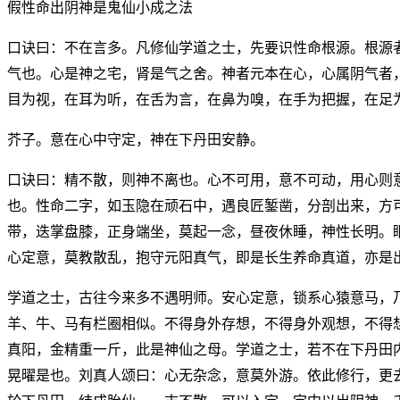
假性命出阴神是鬼仙小成之法
口诀曰：不在言多。凡修仙学道之士，先要识性命根源。根源
气也。心是神之宅，肾是气之舍。神者元本在心，心属阴气者
目为视，在耳为听，在舌为言，在鼻为嗅，在手为把握，在足
芥子。意在心中守定，神在下丹田安静。
口诀曰：精不散，则神不离也。心不可用，意不可动，用心则
也。性命二字，如玉隐在顽石中，遇良匠錾凿，分剖出来，方
带，迭掌盘膝，正身端坐，莫起一念，昼夜休睡，神性长明。
心定意，莫教散乱，抱守元阳真气，即是长生养命真道，亦是
学道之士，古往今来多不遇明师。安心定意，锁系心猿意马，
羊、牛、马有栏圈相似。不得身外存想，不得身外观想，不得
真阳，金精重一斤，此是神仙之母。学道之士，若不在下丹田
晃曜是也。刘真人颂曰：心无杂念，意莫外游。依此修行，更