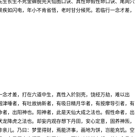
先生长生不死金蝉脱壳天仙图口诀、真性命假性命口诀、尾闾穴
景疾如闪电，年小不肯省悟，老时甘分候死。若临行一念才差，
一念才差，打在六道中生，真性入於别壳，饶经万劫，难以出
咽津唾者，有吐故纳新者，有吸日精月华者，有按摩导引者，有
命者，出阳神也。阳神者，此是天仙大成之法也。假性命者，出
伏龙降虎之法也。却妄内观存想下丹田，安心定意，固养神炁，
作亲儿。乃曰：梦里得财，焉能济事，画地为饼，岂能充饥。空