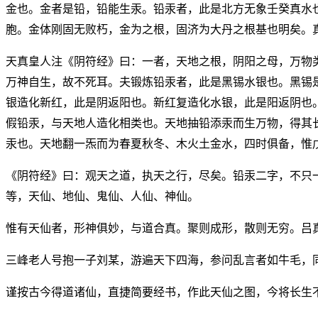
金也。金者是铅，铅能生汞。铅汞者，此是北方无象壬癸真水
胞。金体刚固无败朽，金为之根，固济为大丹之根基也明矣。
天真皇人注《阴符经》曰：一者，天地之根，阴阳之母，万物
万神自生，故不死耳。夫锻炼铅汞者，此是黑锡水银也。黑锡
银造化新红，此是阴返阳也。新红复造化水银，此是阳返阴也
假铅汞，与天地人造化相类也。天地抽铅添汞而生万物，得其
汞也。天地翻一炁而为春夏秋冬、木火土金水，四时俱备，惟
《阴符经》曰：观天之道，执天之行，尽矣。铅汞二字，不只
等，天仙、地仙、鬼仙、人仙、神仙。
惟有天仙者，形神俱妙，与道合真。聚则成形，散则无穷。吕
三峰老人号抱一子刘某，游遍天下四海，参问乱言者如牛毛，
谨按古今得道诸仙，直捷简要经书，作此天仙之图，今将长生