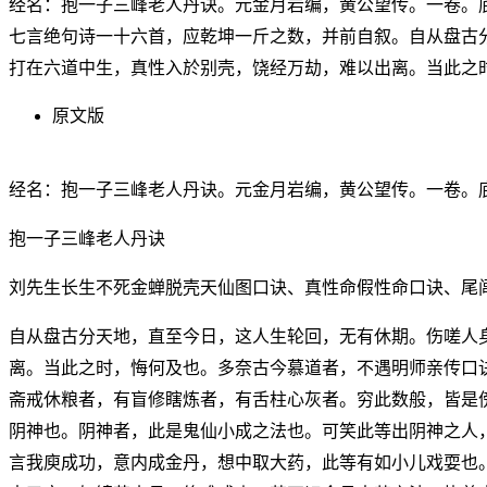
经名：抱一子三峰老人丹诀。元金月岩编，黄公望传。一卷。
七言绝句诗一十六首，应乾坤一斤之数，并前自叙。自从盘古
打在六道中生，真性入於别壳，饶经万劫，难以出离。当此之
原文版
经名：抱一子三峰老人丹诀。元金月岩编，黄公望传。一卷。
抱一子三峰老人丹诀
刘先生长生不死金蝉脱壳天仙图口诀、真性命假性命口诀、尾
自从盘古分天地，直至今日，这人生轮回，无有休期。伤嗟人
离。当此之时，悔何及也。多奈古今慕道者，不遇明师亲传口
斋戒休粮者，有盲修瞎炼者，有舌柱心灰者。穷此数般，皆是
阴神也。阴神者，此是鬼仙小成之法也。可笑此等出阴神之人
言我庾成功，意内成金丹，想中取大药，此等有如小儿戏耍也