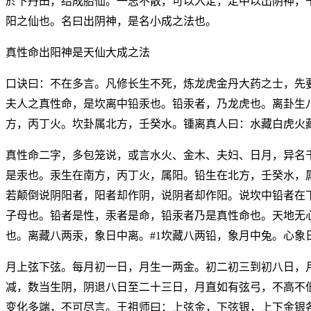
於下丹田，结成胎仙。一志不散，可以入定，定中以出阴神，
阳之仙也。名曰出阴神，是名小成之法也。
真性命出阳神是天仙大成之法
口诀曰：不在多言。凡修长生不死，炼龙虎金丹大药之士，先
夫人之真性命，是坎离中铅汞也。铅汞者，乃龙虎也。离卦生
方，丙丁火。坎卦属北方，壬癸水。锺离真人曰：水藏白虎火
真性命二字，多包笼说，或言水火、金木、夫妇、日月，异名
是汞也。汞生在南方，丙丁火，属阳。铅生在北方，壬癸水，
若颠倒说阴阳者，阳者却作阴，说阴者却作阳。说坎中铅者在
子母也。铅者是性，汞者是命，铅汞者乃是真性命也。天地无
也。离藏八两汞，象日中离。#1坎藏八两铅，象月中兔。心
月上弦下弦。每月初一日，月生一两金。初二初三到初八日，
减，数当生阴，阴退八日至二十三日，月直如有弦弓，不高不
变化多端，不可尽言。王祖师曰：上弦金，下弦银，上下金银