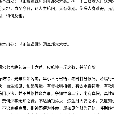
底本出处：《正统道藏》洞真部众术类。抱一子三峰老人丹诀刘
分天地，直至今日，这人生轮回，无有休期。伤嗟人身难得，光
时，悔何及也。
底本出处：《正统道藏》洞真部众术类。
闾穴七言绝句诗一十六首，应乾坤一斤之数，并前自叙。
身难得，光景疾如闪电，年小不肯省悟，老时甘分候死。若临行
诀，自生短见，乱起愚迷。有餐松啖栢者，有饮水吞符者，有嗽
傍门小法，并不关修性命之事。争知性命二字，尚有真假，真性
，奈何少学无知之徒，不达抽铅添汞，炼金丹大药之术，又岂知
。不识真铅真汞，指神炁便为性命，却如见他财为己财，呼别姓