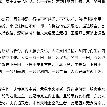
成，女子无夫也怀孕。张平叔曰：更饶吐纳并存想，总与金丹事
心定意，固养神炁，行持不可缺乏，不可执着，勿得轻示小用
会养，小成法尚自不知，却一向执着他包天裹地，豁达顽空。言
人行夜路，深可痛哉！若夫大道无言无相，王祖师甘河镇上遇吕
对脐贴着脊骨，两个腰子是也。人之元阳金精，从内肾而生。内
五脏之主也。人有三宫三田：顶门为泥丸，名曰上丹田；心为绛
皆聚在下丹田。下丹田左青右白，上赤下黑，中央黄。下丹田
池，一名阿耨池，一名金利国，一名气海。人心是南方丙丁火，
宾主也。夫命家宾主者，汞象木火龙者，浮在离为宾，铅象金水
。铅为造化之主，此是命家之宾主也。且铅汞有真有假，亦此人
造化。夫真铅汞者，未有天地虚空先生者，此是西方无象庚辛真