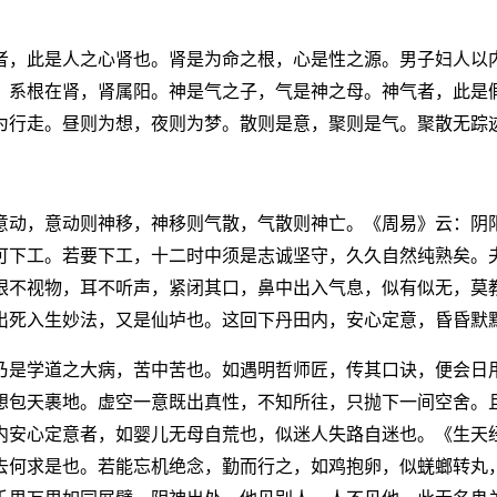
者，此是人之心肾也。肾是为命之根，心是性之源。男子妇人以
，系根在肾，肾属阳。神是气之子，气是神之母。神气者，此是
为行走。昼则为想，夜则为梦。散则是意，聚则是气。聚散无踪
意动，意动则神移，神移则气散，气散则神亡。《周易》云：阴
可下工。若要下工，十二时中须是志诚坚守，久久自然纯熟矣。
眼不视物，耳不听声，紧闭其口，鼻中出入气息，似有似无，莫
出死入生妙法，又是仙垆也。这回下丹田内，安心定意，昏昏默
乃是学道之大病，苦中苦也。如遇明哲师匠，传其口诀，便会日
想包天裹地。虚空一意既出真性，不知所往，只抛下一间空舍。
内安心定意者，如婴儿无母自荒也，似迷人失路自迷也。《生天
去何求是也。若能忘机绝念，勤而行之，如鸡抱卵，似蜣螂转丸