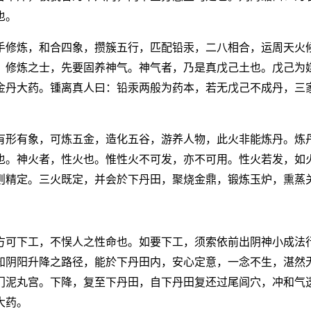
也。
手修炼，和合四象，攒簇五行，匹配铅汞，二八相合，运周天火
。修炼之士，先要固养神气。神气者，乃是真戊己土也。戊己为
金丹大药。锺离真人曰：铅汞两般为药本，若无戊己不成丹，三
有形有象，可炼五金，造化五谷，游养人物，此火非能炼丹。炼
也。神火者，性火也。惟性火不可发，亦不可用。性火若发，如
则精定。三火既定，并会於下丹田，聚烧金鼎，锻炼玉炉，熏蒸
方可下工，不悮人之性命也。如要下工，须索依前出阴神小成法
知阴阳升降之路径，能於下丹田内，安心定意，一念不生，湛然
门泥丸宫。下降，复至下丹田，自下丹田复还过尾闾穴，冲和气
大药。