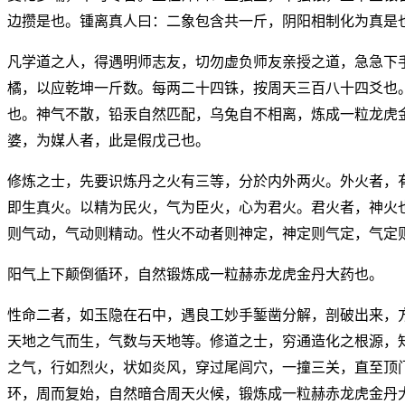
边攒是也。锺离真人曰：二象包含共一斤，阴阳相制化为真是
凡学道之人，得遇明师志友，切勿虚负师友亲授之道，急急下
橘，以应乾坤一斤数。每两二十四铢，按周天三百八十四爻也
也。神气不散，铅汞自然匹配，乌兔自不相离，炼成一粒龙虎
婆，为媒人者，此是假戊己也。
修炼之士，先要识炼丹之火有三等，分於内外两火。外火者，
即生真火。以精为民火，气为臣火，心为君火。君火者，神火
则气动，气动则精动。性火不动者则神定，神定则气定，气定
阳气上下颠倒循环，自然锻炼成一粒赫赤龙虎金丹大药也。
性命二者，如玉隐在石中，遇良工妙手錾凿分解，剖破出来，
天地之气而生，气数与天地等。修道之士，穷通造化之根源，
之气，行如烈火，状如炎风，穿过尾闾穴，一撞三关，直至顶
环，周而复始，自然暗合周天火候，锻炼成一粒赫赤龙虎金丹