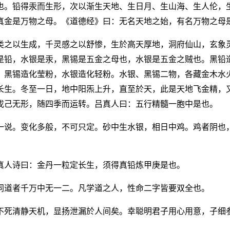
也。铅得汞而生形，次以渐生天地、生日月、生山海、生人伦，
真金是万物之母。《道德经》曰：无名天地之始，有名万物之母
类之以生成，千灵感之以舒惨，生於高天厚地，洞府仙山，玄象
是铅，水银是汞，黑锡是五金之母也，水银是五金之贼也。黑铅
。黑锡造化莹粉，水银造化轻粉。水银、黑锡二物，各藏金木水
长生。冬至一日，地中阳炁上升，直至於天，此是天地飞金精，
戊己无形，随四季而运转。吕真人曰：五行精髓一胞中是也。
一说。变化多般，不可只定。砂中生水银，相日中鸡。鸡者阴也
真人诗曰：金丹一粒定长生，须得真铅炼甲庚是也。
同道者千万中无一二。凡学道之人，性命二字皆要双全也。
不死清静天机，显扬泄漏於人间矣。幸聪明君子用心用意，子细