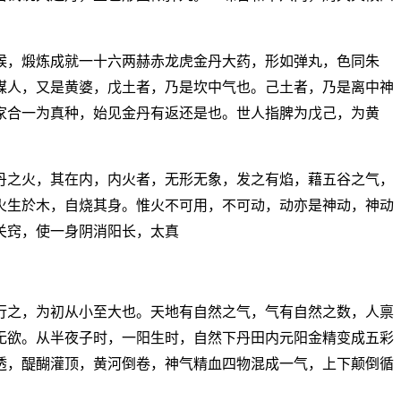
候，煅炼成就一十六两赫赤龙虎金丹大药，形如弹丸，色同朱
媒人，又是黄婆，戊土者，乃是坎中气也。己土者，乃是离中神
家合一为真种，始见金丹有返还是也。世人指脾为戊己，为黄
丹之火，其在内，内火者，无形无象，发之有焰，藉五谷之气，
火生於木，自烧其身。惟火不可用，不可动，动亦是神动，神动
关窍，使一身阴消阳长，太真
行之，为初从小至大也。天地有自然之气，气有自然之数，人禀
无欲。从半夜子时，一阳生时，自然下丹田内元阳金精变成五彩
透，醍醐灌顶，黄河倒卷，神气精血四物混成一气，上下颠倒循