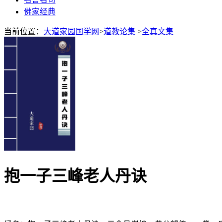
佛家经典
当前位置：
大道家园国学网
>
道教论集
>
全真文集
抱一子三峰老人丹诀