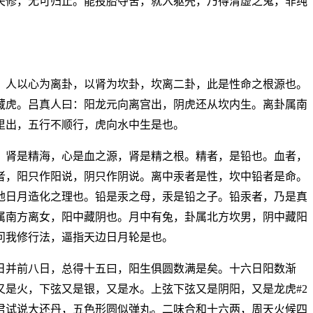
关修，无可归止。能投胎夺舍，就入躯壳，乃得清虚之鬼，非纯
。人以心为离卦，以肾为坎卦，坎离二卦，此是性命之根源也。
藏虎。吕真人曰：阳龙元向离宫出，阴虎还从坎内生。离卦属南
里出，五行不顺行，虎向水中生是也。
，肾是精海，心是血之源，肾是精之根。精者，是铅也。血者，
者，阳只作阳说，阴只作阴说。离中汞者是性，坎中铅者是命。
地日月造化之理也。铅是汞之母，汞是铅之子。铅汞者，乃是真
属南方离女，阳中藏阴也。月中有兔，卦属北方坎男，阴中藏阳
问我修行法，逼指天边日月轮是也。
日并前八日，总得十五曰，阳生俱圆数满是矣。十六日阳数渐
是火，下弦又是银，又是水。上弦下弦又是阴阳，又是龙虎#2
君试说大还丹，五色形圆似弹丸。二味合和十六两，周天火候四