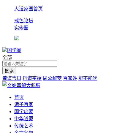
大道家园首页
戒色论坛
实修圈
国学圈
全部
黄道吉日
丹道密授
周公解梦
百家姓
能不能吃
首页
诸子百家
国学启蒙
中华道藏
传统艺术
名言名句