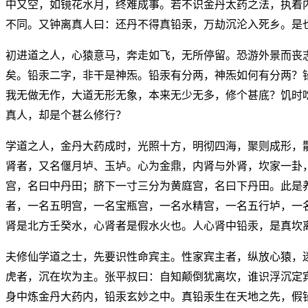
中又空，如镜花水月，终难成事。若不识金丹太药之法，执着
不同。又钟离真人曰：还丹不得真铅汞，万劫沉沦入死乡。是
初进道之人，心猿意马，奔走如飞，无所停留。恐游外景而丧
矣。铅汞二字，非干是神炁。铅汞有分两，神炁如何有分两？
我无做无作，大道无形无象，本来无少无多，修个甚底？饥时
真人，却是个甚么修行？
学道之人，金丹大药成时，光照十方，明彻四海，聚则成形，
肾者，又名偃月垆、玉垆。心为金鼎，内肾与外肾，坎家一卦
宫，名曰中丹田；脐下一寸三分为黄庭宫，名曰下丹田。此是
者，一名五明宫，一名宝瓶宫，一名水精宫，一名五行垆，一
肾是北方壬癸水，心肾者是假水火也。人心肾中铅汞，是真坎
夫修仙学道之士，先要识性命宾主。性家宾主者，纵放心猿，
虎者，沉在坎为主。张平叔曰：自知颠倒犹离坎，谁识浮沉定
身中炼金丹大药内，铅汞玄妙之中。真铅汞生在天地之先，假