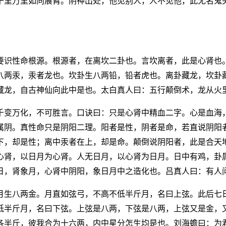
千里万里如同展臂。阴神出处，他见别人，人不见他，此无名鬼
要识性命根源。根源者，在离坎二卦也。言坎离者，此是心肾也
八两汞，汞者龙也。坎卦生八两铅，铅者虎也。离卦藏龙，坎卦
藏龙，自古神仙向此中是也。太白真人曰：五行颠倒术，龙从火
千变万化，不可胜言。口诀曰：只是心肾中精血二字。心是血海
属阴。真性命只是阴阳二理。阳者是性，阴者是命，若直说阴阳
下，却是性；离中汞者在上，却是命。颠倒说阴阳者，此是合天
心肾，以日月为心肾。人无日月，以心肾为日月。日中有鸡，卦
象日，肾象月，心肾中阴阳，象日月中之造化也。吕真人曰：有人
月生八两金。月直如弦弓，不高不低半斤月，名曰上弦。此后七
低半斤月，名曰下弦。上弦是八两，下弦是八两，上弦又是金，又
各半斤，彼我合为十六两，内中星分怎生均是也。刘海蟾曰：为