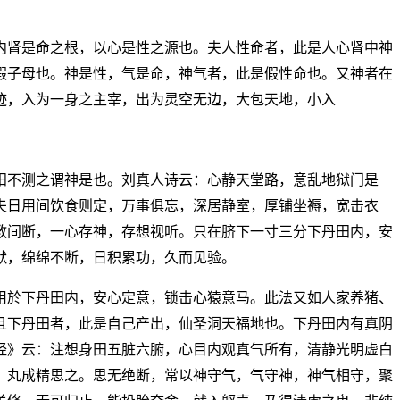
内肾是命之根，以心是性之源也。夫人性命者，此是人心肾中神
假子母也。神是性，气是命，神气者，此是假性命也。又神者在
迹，入为一身之主宰，出为灵空无边，大包天地，小入
阳不测之谓神是也。刘真人诗云：心静天堂路，意乱地狱门是
夫日用间饮食则定，万事俱忘，深居静室，厚铺坐褥，宽击衣
教间断，一心存神，存想视听。只在脐下一寸三分下丹田内，安
默，绵绵不断，日积累功，久而见验。
用於下丹田内，安心定意，锁击心猿意马。此法又如人家养猪、
且下丹田者，此是自己产出，仙圣洞天福地也。下丹田内有真阴
经》云：注想身田五脏六腑，心目内观真气所有，清静光明虚白
，丸成精思之。思无绝断，常以神守气，气守神，神气相守，聚