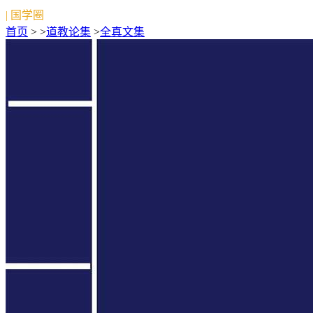
| 国学圈
首页
> >
道教论集
>
全真文集