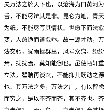
夫万法之於天下也，以沧海为口黄河为
舌，不能尽辩其是非。昆仑为笔，青天
为纸，不能尽写其情状。世愈下而法愈
变，人愈诡而道愈乖。故一源才动，万
法交驰，犹雨挫群丛，风号众窍，纷纷
焉，扰扰焉，莫知能御也。虽使牺轩重
立法，瞿聃再谈玄，不能抑其既动之源
也。其万法之多，万法之广，有以智虑
而穷之，是以不齐而齐，其不齐也。齐