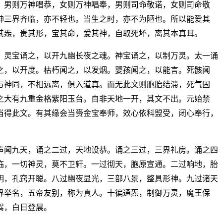
，男则万神唱恭，女则万神唱奉，男则司命敬诺，女则司命敬
神三界齐临，亦不轻也。当生之时，亦不为陋也。所以能爱其
其炁，贵其形，宝其命，爱其神，自取死坏，离其本真耳。
。灵宝诵之，以开九幽长夜之魂。神宝诵之，以制万灵。太一诵
之，以开度。枯朽闻之，以发烟。婴孩闻之，以能言。死骸闻
与神同，不相远离，俱入道真。而无此文则胞胎结滞，死气固
之大有九重金格紫阳玉台。自非天地一开，其文不出。元始禁
当得此文。有其缘会当赍金宝奉师，效心依科盟受，闭心奉行，
声闻九天，诵之二过，天地设恭。诵之三过，三界礼房。诵之四
临，一切神灵，莫不卫轩。一过彻天，胞原宣通。二过响地，胎
明，孔窍开聪。八过幽夜显光，三部八景，整具形神。九过诸天
界举名，五帝友别，称为真人。十徧通炁，制御万灵，魔王保
驾，白日登晨。