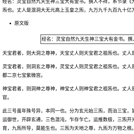
经名：灵宝自然九天生神三宝大有金书。撰人不祥，系节录《
炁也。丈人是混洞大无元高上玉皇之炁，九万九千九百九十亿
原文版
经名：灵宝自然九天生神三宝大有金书。撰
天宝君者，则大洞之尊神，天宝丈人则天宝君之祖炁也。丈人
灵宝君者，则洞玄之尊神，灵宝丈人则灵宝君之祖炁也。丈人
都二京七宝紫微宫。
神宝君者，则洞神之尊神，神宝丈人则神宝君之祖炁也。丈人
官。
此三号虽年殊号异，本同一也。分为玄元始三炁，而治三宝，
运御世，开辟玄通，三色混沌，乍存乍亡。运推数极，三炁开
育，九炁所导，莫能生也。三炁为天地之尊，九炁为万物之根