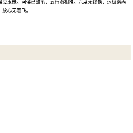
候应玉畿。河侯已鼓笔，五行潜相推。六度无终劫，运极乘炁
，放心无翮飞。