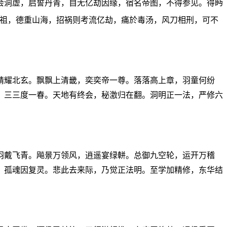
会洞虚，启誓丹青，自无亿劫因缘，宿名帝图，不得参见。得眄
祖，德重山海，招祸则考流亿劫，痛於毒汤，风刀相刑，可不
精耀北玄。飘飘上清畿，奕奕帝一尊。落落高上章，羽童何纷
，三三度一春。天地有终会，秘激归在翻。洞明正一法，严修六
羽戴飞青。飚景万领风，逍遥宴绿軿。总御九空轮，运开万稽
，孤魂因复灵。悲此去来际，乃觉正法明。至学加精修，东华结