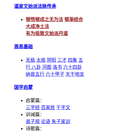
道家文始派法脉传承
顿悟顿成之无为法
顿渐结合
大成净土法
有为极致文始派丹道
周易基础
无极
太极
阴阳
三才
四象
五
行
八卦
河图
洛书
六十四卦
纳音五行
六十甲子
天干地支
国学启蒙
启蒙篇：
三字经
百家姓
千字文
训诫篇：
弟子规
论语
朱子家训
诗歌篇：