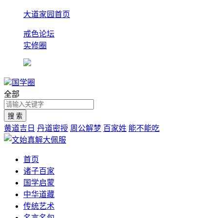
大道家园首页
戒色论坛
实修圈
国学圈
全部
黄道吉日
丹道密授
周公解梦
百家姓
能不能吃
首页
诸子百家
国学启蒙
中华道藏
传统艺术
名言名句