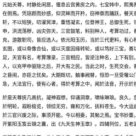
元始天尊，时静处闲居，偃息云宫黄房之内，七宝帏中，熙夷
在侧焉。凭琼颜而妙感，仰灵眸而开矜，窃神章而踊跃，餐天
轩，不以短狭，叨濯冥津，重悟凝玄，位登神王，总御生死，
申，洪流荡秽，凶灾弥天，三官鼓笔，料别种人，考算功过，
充，游散职司，皆应选人。依元阳玉历，当於三代更料，有心
玄图，或以骨像合仙，或以灭度因缘转轮，或以笃好三宝，善
足，天官有名，考算簿录，三官相应，皆逆注种名，上下有别
人，以充甲申驱除之后，开大有之民。当此之时，生死交会，
之昏闹，亦臣之忧矣。大期既切，触事阙替，恒恐一旦受罹公
急，大法宜行，使有心者，得於考算之中，闻於法音，开示於
於是天尊抚几高抗，凝神遐想，仰诵洞章，啸咏琳琅。良久，
於明轮，遐盼极览，领综无穷，雍和万化，抚料苍生。今大运
於三官兴废之际，事须开能，今以相委，其勉之焉。宝书妙重
开紫阳玉笈云锦之囊，出《九天生神玉章》。四辅列位，五老