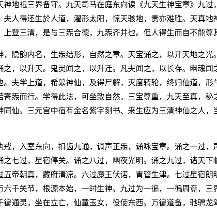
天神地祇三界备守。九天司马在庭东向读《九天生神宝章》九过
。夫人得还生於人道，濯形太阳，惊天骇地，贵亦难胜。天真地
，上登三清，是与三炁合德，九炁齐并也。但人得生而自不能尊
神，隐韵内名，生炁结形，自然之章。天宝诵之，以开天地之光
诵之，以升天。鬼灵闻之，以升迁。凡夫闻之，以长存。幽魂闻
也。夫学上道，希慕神仙，及得尸解，灭度转轮，终归仙道，形
若寄炁而行。学得此法，可坐致自然，三宝尊重，九天至真，秘
神同仙。三元宫中宿有金名紫字刻书、来生应为三清神仙之人，
执戒，入室东向，扣齿九通，调声正炁，诵咏宝章。诵之一过，
诵之七过，星宿停关。诵之八过，幽夜光明。诵之九过，诸天下
过五帝朝真，藏府清凉。六过魔王伏诺，胃管生津。七过星宿朗
万六千关节，根源本始，一时生神。九过为一徧，一徧周竟，三
千徧通灵，坐在立亡，仙童玉女，役使东西。万徧道备，驰骋龙