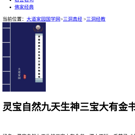
佛家经典
当前位置：
大道家园国学网
>
三洞真经
>
三洞经教
灵宝自然九天生神三宝大有金