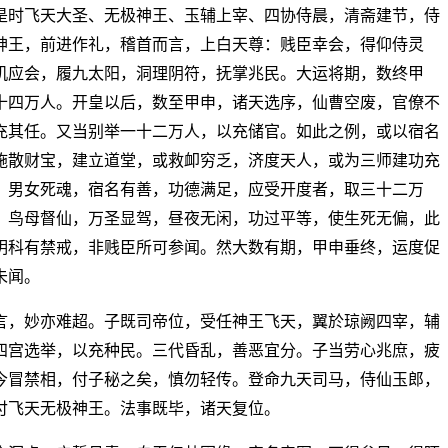
是时飞天大圣、无极神王、玉辅上宰、四协侍晨，清斋建节，侍
神王，前进作礼，稽首而言，上白天尊：贱臣幸会，得仰侍灵
机应会，履九太阳，洞理阴符，抚掌兆民。大运将期，数终甲
十四万人。开皇以后，数至甲申，诸天选序，仙曹空废，官僚不
充其任。又当别举一十二万人，以充储官。如此之例，或以宿名
施散财宝，建立道堂，或救卹穷乏，济度天人，或为三师建功充
，男女死魂，宿名有善，功德满足，应受开度者，取三十二万
，鸟母督仙，万圣显驾，昼夜无闲，功过平等，使生死无偏，此
明科有禁戒，非贱臣所可参闻。然大数有期，甲申垂终，运度促
未闻。
言，妙亦难超。子既司帝位，受任神王飞天，翼於琼阙四宰，辅
四宫选举，以充种民。三代昏乱，善恶宜分。子当劳心兆庶，疲
今冒禁相，付子秘之矣，慎勿轻传。登命九天司马，侍仙玉郎，
付飞天无极神王。法事既毕，诸天复位。