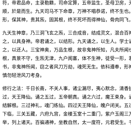
符，帝君品命，主录勒籍，司命定算，五帝监生，圣母卫房，
顺，於是而生。九天司马不下命章，万神不唱恭诺，终不生也
形，保其神，贵其炁，固其根，终不死坏而得神仙，骨肉同飞
九天生神章，乃三洞飞玄之炁，三合成音，结成灵文，混合百
之，以具身神。帝君诵之，以结形。九天诵之，以生人。学士
之，以还人。三宝神奥，万品生根，故非鬼神所知，凡夫所闻
根，真景不守，生炁无津，九户阂塞，体不生神，徒受一形，
书，非鬼神所闻，窃之者风刀万劫，魂死无生。依科遵奉，形
慎勿轻泄风刀考身。
修行之法：千日长斋，不关人事，诸尘漏尽，夷心默念，清香
过，天王降仙。诵之五过，五帝朝真。诵之六过，魔王束身。
结解根。三过神礼，魂门练仙。四过天王降仙，魄户闭关。五
下临，三关五藏，六府九宫，金楼玉室十二重门，紫户玉阁三
举，列上诸天。百徧通神，坐教自然，太一度符，元君受生。