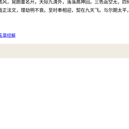
真风，晃朗重名开。天际九清外，落落高神回。三色返空无，四
哉正法文，理劫明不衰。至时奉相迎，契在九天飞。与尔期太平
玉章经解