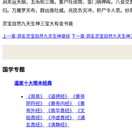
洞关运天纲，五炁轮三微。紫户吐琼简，金门纳神晖。八会交
归。万魔罗天布，群凶竟吐威。兆民负灾冲，积尸令人悲。妙
灵宝自然九天生神三宝大有金书竟
上一章·洞玄灵宝自然九天生神章经
下一章·洞玄灵宝自然九天生神
国学专题
道家十大根本经典
《周易》
《道德经》
《黄帝
阴符经》
《黄帝内经》
《黄
帝外经》
《南华真经》
《文
始真经》
《冲虚真经》
《通
玄真经》
《清静经》