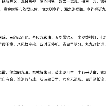
，结成真文，混合百神，隐韵内名。故太一试观，摄生十方，领
，赍金缯誓心依盟以传。慎之则享祚，漏之则祸臻。享祚福延九
东琼，三翩起西昆。号应九玄清，五华带锦云。离罗焕神灯，七
华缨玉童，八风舞空轮。四时无停机，青白早明分。九九改劫运
风散，焂忽朗九清。骞林耀朱日，黄水逐月生。中有采芝童，衣
运自有会，谁测败与成。弘波轮灵罡，六合无遗形。白尸漂长流