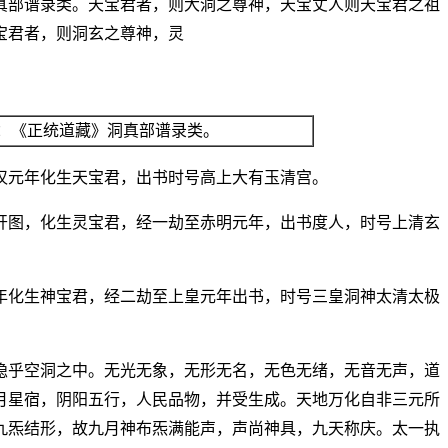
真部谱录类。天宝君者，则大洞之尊神，天宝丈人则天宝君之祖
宝君者，则洞玄之尊神，灵
：《正统道藏》洞真部谱录类。
汉元年化生天宝君，出书时号高上大有玉清宫。
开图，化生灵宝君，经一劫至赤明元年，出书度人，时号上清玄
年化生神宝君，经二劫至上皇元年出书，时号三皇洞神太清太极
隐乎空洞之中。无光无象，无形无名，无色无绪，无音无声，道
月星宿，阴阳五行，人民品物，并受生成。天地万化自非三元所
九炁结形，故九月神布炁满能声，声尚神具，九天称庆。太一执