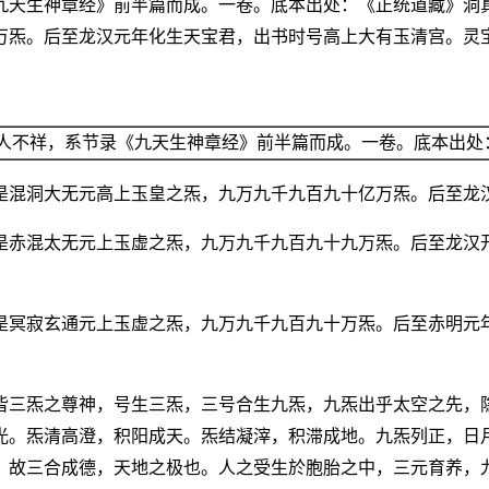
九天生神章经》前半篇而成。一卷。底本出处：《正统道藏》洞
万炁。后至龙汉元年化生天宝君，出书时号高上大有玉清宫。灵
人不祥，系节录《九天生神章经》前半篇而成。一卷。底本出处
是混洞大无元高上玉皇之炁，九万九千九百九十亿万炁。后至龙
是赤混太无元上玉虚之炁，九万九千九百九十九万炁。后至龙汉
是冥寂玄通元上玉虚之炁，九万九千九百九十万炁。后至赤明元
皆三炁之尊神，号生三炁，三号合生九炁，九炁出乎太空之先，
光。炁清高澄，积阳成天。炁结凝滓，积滞成地。九炁列正，日
。故三合成德，天地之极也。人之受生於胞胎之中，三元育养，