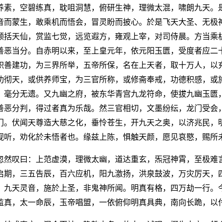
养素，空碧练真，耽咀洞慧，俯研生神，理微太混，啸朗九天。
音而蒙生，敢乘机而悟会，冒灵盼而披心。於是飞天大圣、无极
领括天仙，赏监七觉，远览遐方，雍观上宰，对司侍晨。方当乘
善恶当分。自赤明以来，至上皇元年，依元阳玉匮，受度者应二
积善建功，为三界所举，五帝所保，名在上天者，取十万人，以
功彻天，或供养师宝，为三官所称，或修斋奉戒，功德积感，或
，毫分无遗。又九幽之府，被东华青宫九龙符命，使拔九幽玉匮
善恶分判，得过者真为乐哉。然三官相切，文墨纷纭，龙门受会
门。伏闻天尊造大慈之化，垂怜苍生，开九天之奥，以济兆民，
视听，劝化於未悟者也。缘兹上陈，惧触天颜，愿见哀愍，赐所
忽然叹曰：上范虚漠，理微太幽，道达重玄，炁冠神霄，至极难
启期，三五告辰，百六应机，阳九激扬，洪泉鼓波，万灾厉天，
，九天灵音，施於上圣，非鬼神所闻。明真有格，四万劫一行。
监真，太一命辰，玉帝唱盟，一依俯仰明真具典，南向长跪，以