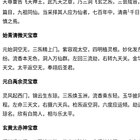
天尊重告飞天神王，此九天之章，乃三洞飞玄之炁，三会成音
1
篇目，九祖同仙。当采择其人应为仙者，七百年中，清斋
千日
慎之焉。
始青清微天宝章
元始洞空无，三炁精上门。紫容观太空，四明植灵根。妙化发
纷。流香本无色，洞入万仙群。左回三流劫，右转九天关。金
天文。太平返空无，奉翊后圣君。
元白禹余灵宝章
灵风起西门，锦云生东琼。三炁焕玉洲，流香乘东轻。玉华披
程。左命三天文，右摄六天兵。检炁返空洞，六度应运倾。劫
琼名。欣有白简人，相与乐太平。
玄黄太赤神宝章