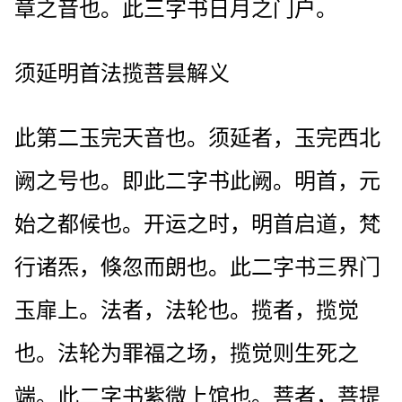
章之音也。此三字书日月之门户。
须延明首法揽菩昙解义
此第二玉完天音也。须延者，玉完西北
阙之号也。即此二字书此阙。明首，元
始之都候也。开运之时，明首启道，梵
行诸炁，倏忽而朗也。此二字书三界门
玉扉上。法者，法轮也。揽者，揽觉
也。法轮为罪福之场，揽觉则生死之
端。此二字书紫微上馆也。菩者，菩提