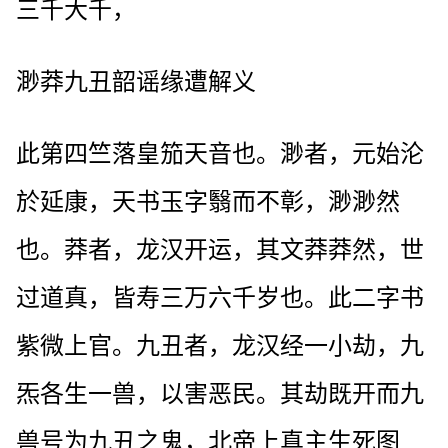
三千大千，
渺莽九丑韶谣缘遭解义
此第四竺落皇笳天音也。渺者，元始沦
於延康，天书玉字翳而不彰，渺渺然
也。莽者，龙汉开运，其文莽莽然，世
过道真，皆寿三万六千岁也。此二字书
紫微上官。九丑者，龙汉经一小劫，九
炁各生一兽，以害恶民。其劫既开而九
兽号为九丑之鬼，北帝上真主生死图