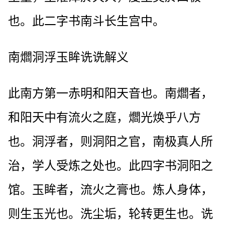
也。此二字书南斗长生宫中。
南爓洞浮玉眸诜诜解义
此南方第一赤明和阳天音也。南爓者，
和阳天中有流火之庭，爓光焕乎八方
也。洞浮者，则洞阳之官，南极真人所
治，学人受炼之处也。此四字书洞阳之
馆。玉眸者，流火之膏也。炼人身体，
则生玉光也。洗尘垢，轮转更生也。诜