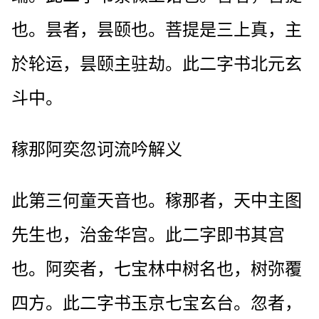
也。昙者，昙颐也。菩提是三上真，主
於轮运，昙颐主驻劫。此二字书北元玄
斗中。
稼那阿奕忽诃流吟解义
此第三何童天音也。稼那者，天中主图
先生也，治金华宫。此二字即书其宫
也。阿奕者，七宝林中树名也，树弥覆
四方。此二字书玉京七宝玄台。忽者，