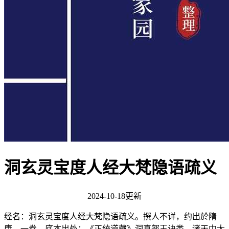
洞玄灵宝度人经大梵隐语疏义
2024-10-18更新
经名：洞玄灵宝度人经大梵隐语疏义。撰人不详，约出於隋
唐。一卷。底本出处：《正统道藏》洞真部玉诀类。诸天中大