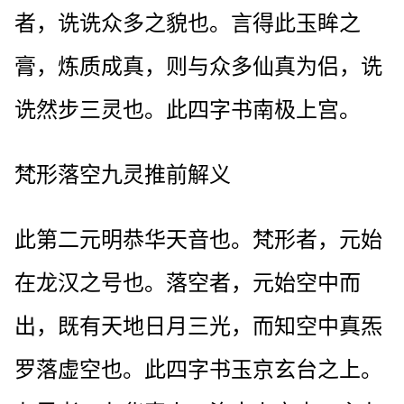
者，诜诜众多之貌也。言得此玉眸之
膏，炼质成真，则与众多仙真为侣，诜
诜然步三灵也。此四字书南极上宫。
梵形落空九灵推前解义
此第二元明恭华天音也。梵形者，元始
在龙汉之号也。落空者，元始空中而
出，既有天地日月三光，而知空中真炁
罗落虚空也。此四字书玉京玄台之上。