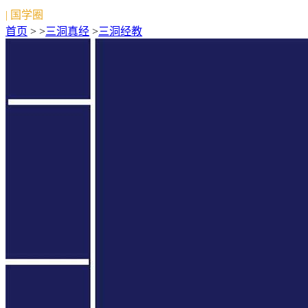
| 国学圈
首页
> >
三洞真经
>
三洞经教