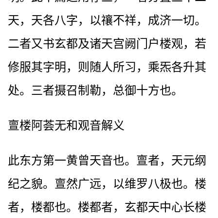
天，天各八字，以禳不祥，成济一切。
二者又书玄都及诸天宫阙门户楼观，若
修服其字明，则随人所习，乘炁各升其
处。三者摄召制勒，总御十方也。
亶楼阿荟无和观音解义
此东方第一黄曾天音也。亶者，天元纲
纪之貌。亶然广远，以维罗八极也。楼
者，楼都也。楼都者，玄都天中心长楼