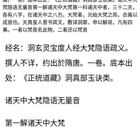
梵隐语无量音第一解诸天中大梵第一科诸天中者，三十二天，
各有八字，在诸天中之八方。大梵者，元始大梵之炁，合离以
成音也。天真皇人昔书其文，敷译洞章，申以解说，凡有四
事。一者以梵音名此物，二者还以梵音
经名：洞玄灵宝度人经大梵隐语疏义。
撰人不详，约出於隋唐。一卷。底本出
处：《正统道藏》洞真部玉诀类。
诸天中大梵隐语无量音
第一解诸天中大梵