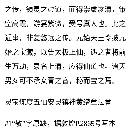
之传，镇灵之#7道，而得崇虚凌清，策
空高霞，游宴紫微，受号真人也。此之
近事，非复悠远之传。元始天王令披元
始之宝藏，以告太极上仙，遇之者将前
生万劫，录名上清，应得仙道也。诸天
男女可不承女青之音，秘而宝之焉。
灵宝炼度五仙安灵镇神黄缯章法竟
#1“敬”字原缺，据敦煌P.2865号写本