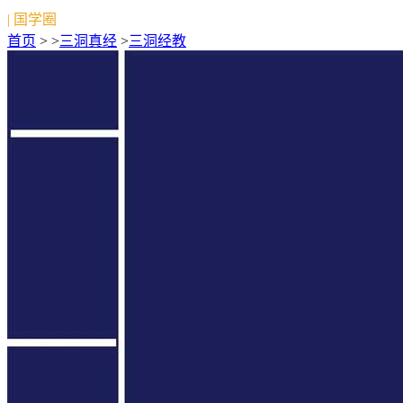
| 国学圈
首页
> >
三洞真经
>
三洞经教