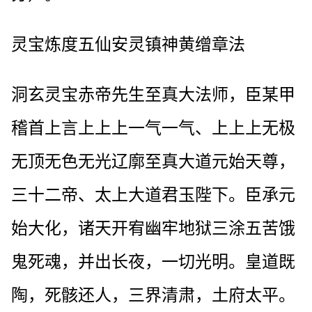
灵宝炼度五仙安灵镇神黄缯章法
洞玄灵宝赤帝先生至真大法师，臣某甲
稽首上言上上上一气一气、上上上无极
无顶无色无光辽廓至真大道元始天尊，
三十二帝、太上大道君玉陛下。臣承元
始大化，诸天开宥幽牢地狱三涂五苦饿
鬼死魂，并出长夜，一切光明。皇道既
陶，死骸还人，三界清肃，土府太平。