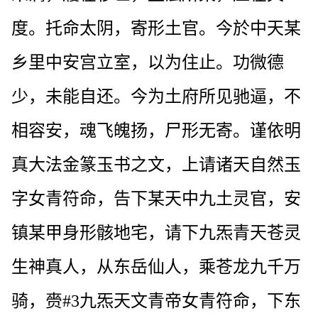
度。托命太阴，寄形土官。今於中天某
乡里中安宫立室，以为住止。功微德
少，未能自还。今为土府所见驰逼，不
相容安，魂飞魄扬，尸形无寄。谨依明
真大法金篆玉书之文，上请诸天自然玉
字女青符命，告下某天中九土灵官，安
镇某甲身形骸地宅，请下九炁青天苍灵
生神真人，从东岳仙人，乘苍龙九千万
骑，赍#3九炁天文青帝女青符命，下东