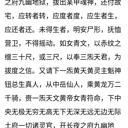
之府九幽地狱，拔出某甲魂神，还付故
宅，应转者转，应度者度，应生者生，
应还者还。未得生者，明安尸形，抚恤
营卫，不得摇动。如女青文，以赤纹之
缯三十尺，或三尺，以奉三炁天君，为
拔度之信。又请下一炁黄天黄灵主魁神
钮总生真人，从中岳仙人，乘黄龙万二
千骑，赍一炁天文黄帝女青符命，下中
央无极无穷无高无下无深无远无边无际
土府一切诸灵官，开长夜之府九幽地