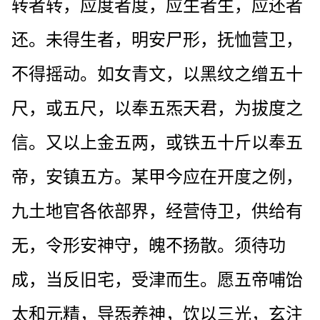
转者转，应度者度，应生者生，应还者
还。未得生者，明安尸形，抚恤营卫，
不得摇动。如女青文，以黑纹之缯五十
尺，或五尺，以奉五炁天君，为拔度之
信。又以上金五两，或铁五十斤以奉五
帝，安镇五方。某甲今应在开度之例，
九土地官各依部界，经营侍卫，供给有
无，令形安神守，魄不扬散。须待功
成，当反旧宅，受津而生。愿五帝哺饴
太和元精，导炁养神，饮以三光，玄注