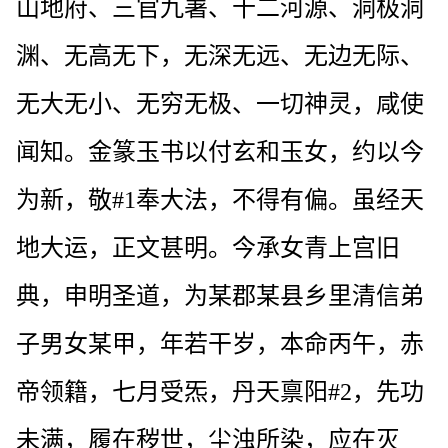
山地府、三官九署、十二河源、洞极洞
渊、无高无下，无深无远、无边无际、
无大无小、无穷无极、一切神灵，咸使
闻知。金篆玉书以付玄和玉女，约以今
为新，敬#1奉大法，不得有偏。虽经天
地大运，正文甚明。今承女青上宫旧
典，申明圣道，为某郡某县乡里清信弟
子男女某甲，年若干岁，本命丙午，赤
帝领籍，七月受炁，丹天禀阳#2，先功
未满，履在秽世，尘浊所染，应在灭