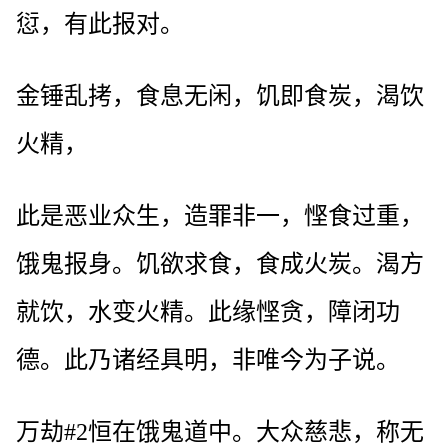
愆，有此报对。
金锤乱拷，食息无闲，饥即食炭，渴饮
火精，
此是恶业众生，造罪非一，悭食过重，
饿鬼报身。饥欲求食，食成火炭。渴方
就饮，水变火精。此缘悭贪，障闭功
德。此乃诸经具明，非唯今为子说。
万劫#2恒在饿鬼道中。大众慈悲，称无