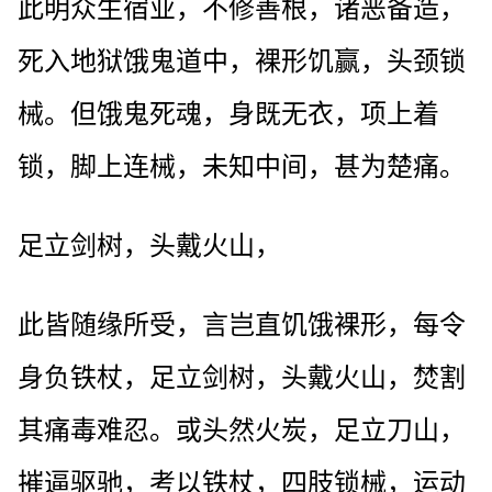
此明众生宿业，不修善根，诸恶备造，
死入地狱饿鬼道中，裸形饥赢，头颈锁
械。但饿鬼死魂，身既无衣，项上着
锁，脚上连械，未知中间，甚为楚痛。
足立剑树，头戴火山，
此皆随缘所受，言岂直饥饿裸形，每令
身负铁杖，足立剑树，头戴火山，焚割
其痛毒难忍。或头然火炭，足立刀山，
摧逼驱驰，考以铁杖，四肢锁械，运动