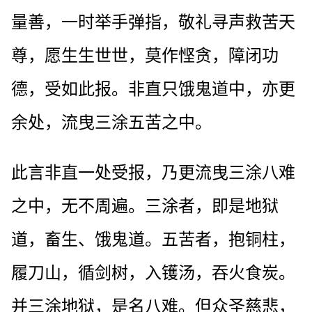
量善，一时举手弹指，敬礼寻声救苦天
尊，愿生生世世，莫作悭贪，障闭功
德，受如此报。非直只饿鬼道中，亦更
余处，流曳三涂五苦之中。
此言非直一处受报，乃更流曳三涂八难
之中，无不周遍。三涂者，即是地狱
道，畜生、饿鬼道。五苦者，抱铜柱，
履刀山，循剑树，入镬汤，吞火食炭。
并三涂地狱，是名八难。但众圣慈悲，