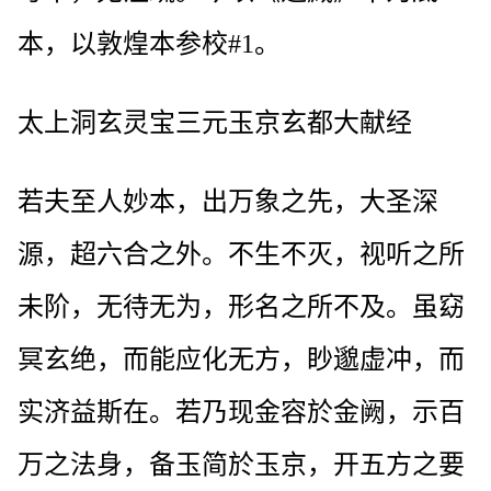
本，以敦煌本参校#1。
太上洞玄灵宝三元玉京玄都大献经
若夫至人妙本，出万象之先，大圣深
源，超六合之外。不生不灭，视听之所
未阶，无待无为，形名之所不及。虽窈
冥玄绝，而能应化无方，眇邈虚冲，而
实济益斯在。若乃现金容於金阙，示百
万之法身，备玉简於玉京，开五方之要