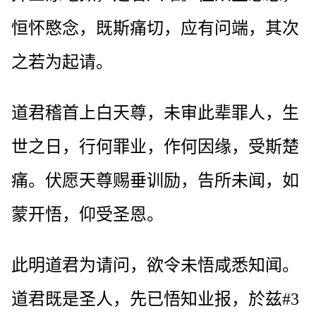
恒怀愍念，既斯痛切，应有问端，其次
之若为起请。
道君稽首上白天尊，未审此辈罪人，生
世之日，行何罪业，作何因缘，受斯楚
痛。伏愿天尊赐垂训励，告所未闻，如
蒙开悟，仰受圣恩。
此明道君为请问，欲令未悟咸悉知闻。
道君既是圣人，先已悟知业报，於兹#3