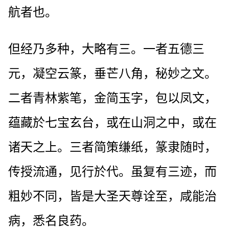
航者也。
但经乃多种，大略有三。一者五德三
元，凝空云篆，垂芒八角，秘妙之文。
二者青林紫笔，金简玉字，包以凤文，
蕴藏於七宝玄台，或在山洞之中，或在
诸天之上。三者简策缣纸，篆隶随时，
传授流通，见行於代。虽复有三迹，而
粗妙不同，皆是大圣天尊诠至，咸能治
病，悉名良药。