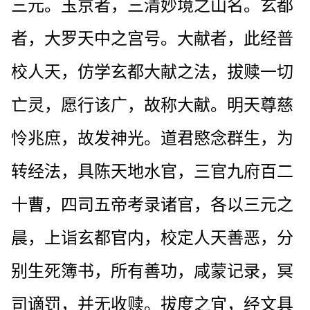
三元。玉京者，三清妙境之山名。玄都
者，大罗天中之宫号。大献者，此经普
校人天，仿学玄都大献之法，拔赎一切
亡灵，愿行该广，故称大献。明天尊慈
怜兆庶，故发神光。道君愍念群生，为
转经法，具陈天地水官，三官九府百二
十曹，四司五帝考录诸官，各以三元之
晨，上诣玄都官内，校定人天善恶，分
别生死簿书，所有善功，咸蒙记录，冥
司谪罚，并无收赎。拔度之宜，经文具