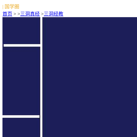
| 国学圈
首页
> >
三洞真经
>
三洞经教