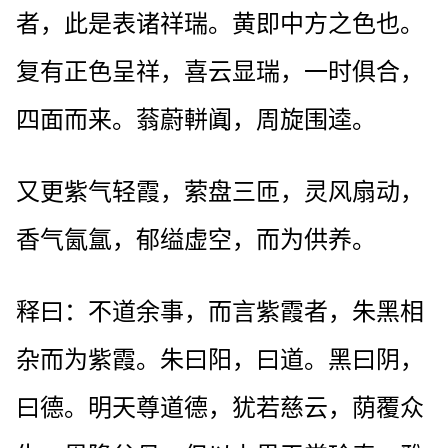
者，此是表诸祥瑞。黄即中方之色也。
复有正色呈祥，喜云显瑞，一时俱合，
四面而来。蓊蔚軿阗，周旋围逵。
又更紫气轻霞，萦盘三匝，灵风扇动，
香气氤氲，郁缢虚空，而为供养。
释曰：不道余事，而言紫霞者，朱黑相
杂而为紫霞。朱曰阳，曰道。黑曰阴，
曰德。明天尊道德，犹若慈云，荫覆众