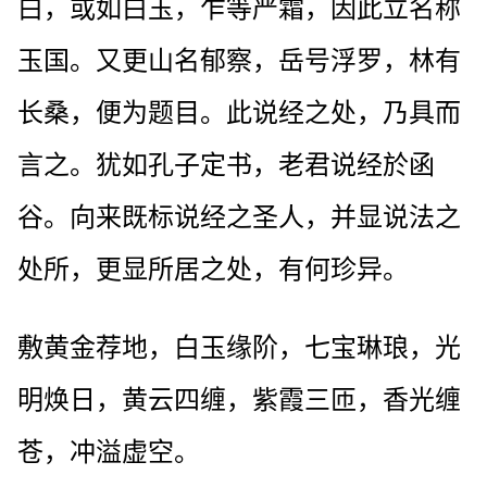
白，或如白玉，乍等严霜，因此立名称
玉国。又更山名郁察，岳号浮罗，林有
长桑，便为题目。此说经之处，乃具而
言之。犹如孔子定书，老君说经於函
谷。向来既标说经之圣人，并显说法之
处所，更显所居之处，有何珍异。
敷黄金荐地，白玉缘阶，七宝琳琅，光
明焕日，黄云四缠，紫霞三匝，香光缠
苍，冲溢虚空。