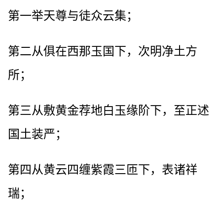
第一举天尊与徒众云集；
第二从俱在西那玉国下，次明净土方
所；
第三从敷黄金荐地白玉缘阶下，至正述
国土装严；
第四从黄云四缠紫霞三匝下，表诸祥
瑞；