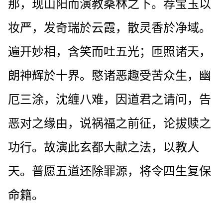
那，现山阳而演教桑林之下。荐宝玉以
妆严，发奇瑞於云霞，散灵香於净域。
遍开妙相，含笑而吐五光；匝照诸天，
朗神辉於十界。愍诸恶趣受苦众生，幽
厄三涂，沈缠八难，因道君之请问，告
恶对之缘由，说祸福之前征，论拔赎之
功行。故演此玄都大献之法，以教人
天。普愿五道还除罪源，将令四生复保
命籍。