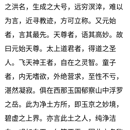
之洪名，生成之大号，远穷溟涬，难以
为言，近寻教迹，方可立称。又元始
者，言其最先。天尊者，语其高妙。故
曰元始天尊。太上道君者，得道之圣
人。飞天神王者，自在之灵智。童子
者，内无嗜欲，外绝营求，至性不亏，
湛然凝寂。俱在西那玉国郁察山中浮罗
之岳。此为净土方所，即玉京之妙境，
碧虚之上界。亦言此土之人，纯浄洁