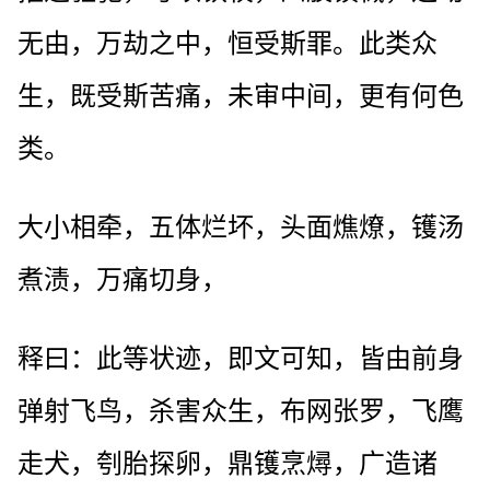
无由，万劫之中，恒受斯罪。此类众
生，既受斯苦痛，未审中间，更有何色
类。
大小相牵，五体烂坏，头面燋燎，镬汤
煮渍，万痛切身，
释曰：此等状迹，即文可知，皆由前身
弹射飞鸟，杀害众生，布网张罗，飞鹰
走犬，刳胎探卵，鼎镬烹燖，广造诸