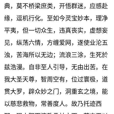
典，莫不桥梁庶类，开悟群迷，应感赴
缘，逗机行化。至如今灵宝妙本，理净
平夷，但一切众生，违真丧实，虚想妄
见，纵荡六情，方缠爱网，遂使业沦五
浊，苦海所以无边；流浪三涂，生死於
兹浩漫。自非至人引导，无由出苦。在
我大圣天尊，智周空有，位过寰极，道
贯大罗，辟众妙之门，洞重玄之境，能
以慈悲救物，常善度人。故乃托迹西