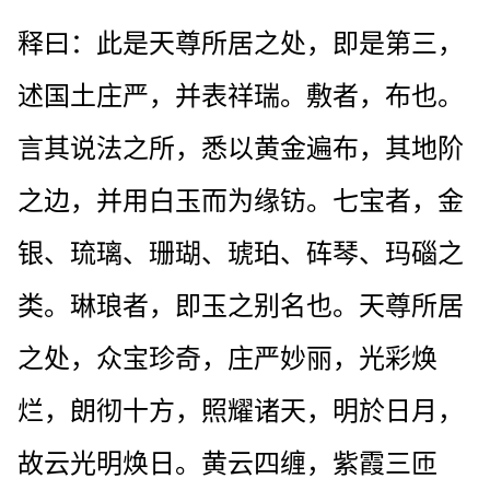
释曰：此是天尊所居之处，即是第三，
述国土庄严，并表祥瑞。敷者，布也。
言其说法之所，悉以黄金遍布，其地阶
之边，并用白玉而为缘钫。七宝者，金
银、琉璃、珊瑚、琥珀、砗琴、玛碯之
类。琳琅者，即玉之别名也。天尊所居
之处，众宝珍奇，庄严妙丽，光彩焕
烂，朗彻十方，照耀诸天，明於日月，
故云光明焕日。黄云四缠，紫霞三匝