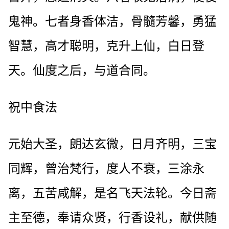
鬼神。七者身香体洁，骨髓芳馨，勇猛
智慧，高才聪明，克升上仙，白日登
天。仙度之后，与道合同。
祝中食法
元始大圣，朗达玄微，日月齐明，三宝
同辉，曾治梵行，度人不衰，三涂永
离，五苦咸解，是名飞天法轮。今日斋
主至德，奉请众贤，行香设礼，献供随