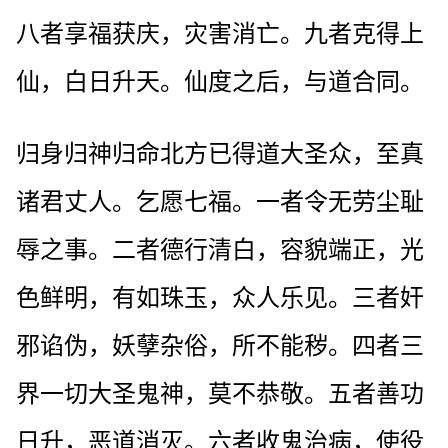
八者享福获庆，灾害消亡。九者克得上
仙，白日升天。仙度之后，与道合同。
归身归神归命北方已得道大圣众，至真
诸君丈人。乞愿七福。一者令无劳尘耻
辱之事。二者德行清白，容貌端正，光
色鲜明，有如珠玉，众人乐见。三者奸
邪谄伪，妖孽杂俗，所不能秽。四者三
界一切大圣鬼神，莫不恭敬。五者善功
日升，恶道消灭。六者收鬼治病，使役