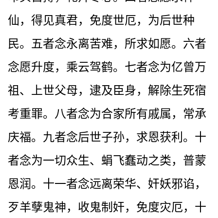
仙，得见真君，免度世厄，为后世种
民。五者念永离苦难，所求如愿。六者
念愿升度，乘云驾鹤。七者念为亿曾万
祖、上世父母，逮及臣身，解除生死宿
考重罪。八者念为合家所有戚属，常承
庆福。九者念后世子孙，求恩获利。十
者念为一切众生、蜎飞蠢动之类，普蒙
恩润。十一者念远离荣华、奸妖邪谄，
歹羊孽鬼神，收鬼制奸，免度灾厄，十