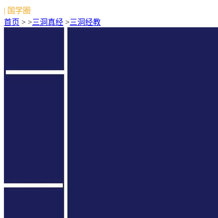
| 国学圈
首页
> >
三洞真经
>
三洞经教