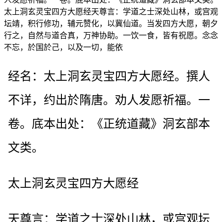
太上洞玄灵宝四方大愿经天尊言：学道之士深处山林，或宫观
坛靖，积行修功，辅元赞化，以冀仙道。当发四方大愿，朝夕
行之，自然与道合真，万神协助。一饮一食，皆有祝愿。念念
不忘，於国於己，以及一切，能依
经名：太上洞玄灵宝四方大愿经。撰人
不详，约出於隋唐。劝人发愿祈福。一
卷。底本出处：《正统道藏》洞玄部本
文类。
太上洞玄灵宝四方大愿经
天尊言：学道之士深处山林，或宫观坛