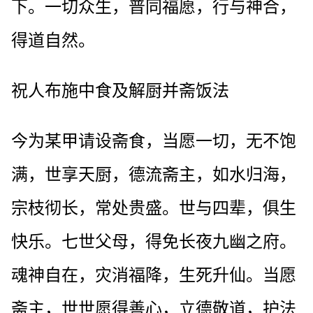
下。一切众生，普同福愿，行与神合，
得道自然。
祝人布施中食及解厨并斋饭法
今为某甲请设斋食，当愿一切，无不饱
满，世享天厨，德流斋主，如水归海，
宗枝彻长，常处贵盛。世与四辈，俱生
快乐。七世父母，得免长夜九幽之府。
魂神自在，灾消福降，生死升仙。当愿
斋主，世世愿得善心，立德敬道，护法