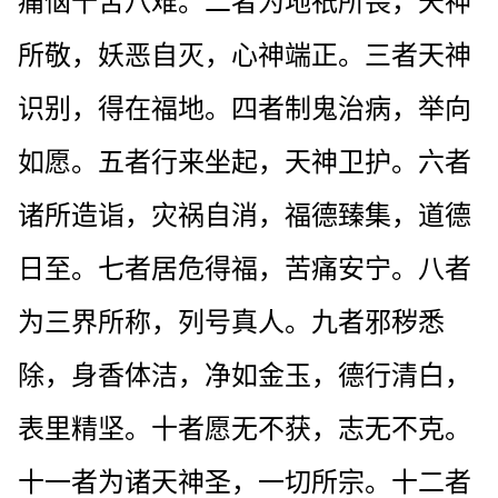
痛恼十苦八难。二者为地祇所畏，天神
所敬，妖恶自灭，心神端正。三者天神
识别，得在福地。四者制鬼治病，举向
如愿。五者行来坐起，天神卫护。六者
诸所造诣，灾祸自消，福德臻集，道德
日至。七者居危得福，苦痛安宁。八者
为三界所称，列号真人。九者邪秽悉
除，身香体洁，净如金玉，德行清白，
表里精坚。十者愿无不获，志无不克。
十一者为诸天神圣，一切所宗。十二者