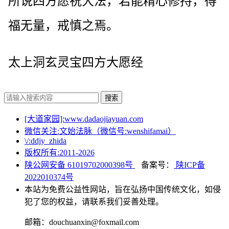
所说四方愿祝大法，若能精心修持，得
福无量，戒慎之焉。
太上洞玄灵宝四方大愿经
搜索
[大道家园]:www.dadaojiayuan.com
微信关注:文始法脉（微信号:wenshifamai）
\/:ddjy_zhida
版权所有:2011-
2026
陕公网安备 61019702000398号
备案号：
陕ICP备
2022010374号
本站为免费公益性网站，旨在弘扬中国传统文化，如侵
犯了您的权益，请联系我们妥善处理。
邮箱：douchuanxin@foxmail.com