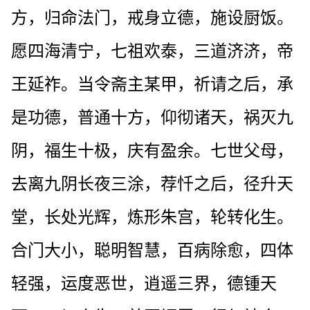
方，归命法门，戒身立德，施设厨饭。
愿四海清宁，七祖欢泰，三道济济，帝
王延祚。当令斋主某甲，祈请之后，承
是功德，普通十方，仰彻诸天，祸灭九
阴，福生十极，庆有盈余。七世父母，
去离九阴长夜三涂，荐忏之后，径升天
堂，长处光辉，炼形朱宫，轮转化生。
合门大小，聪明智慧，百病除愈，四体
轻强，运度恶世，逍遥三界，德锺天