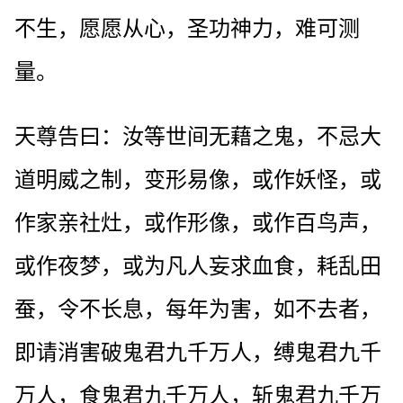
不生，愿愿从心，圣功神力，难可测
量。
天尊告曰：汝等世间无藉之鬼，不忌大
道明威之制，变形易像，或作妖怪，或
作家亲社灶，或作形像，或作百鸟声，
或作夜梦，或为凡人妄求血食，耗乱田
蚕，令不长息，每年为害，如不去者，
即请消害破鬼君九千万人，缚鬼君九千
万人，食鬼君九千万人，斩鬼君九千万