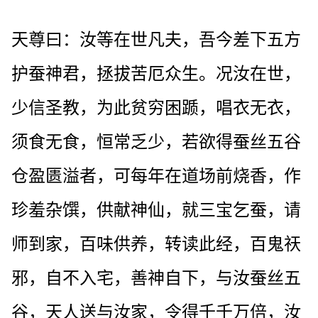
天尊曰：汝等在世凡夫，吾今差下五方
护蚕神君，拯拔苦厄众生。况汝在世，
少信圣教，为此贫穷困踬，唱衣无衣，
须食无食，恒常乏少，若欲得蚕丝五谷
仓盈匮溢者，可每年在道场前烧香，作
珍羞杂馔，供献神仙，就三宝乞蚕，请
师到家，百味供养，转读此经，百鬼祆
邪，自不入宅，善神自下，与汝蚕丝五
谷，天人送与汝家，令得千千万倍，汝