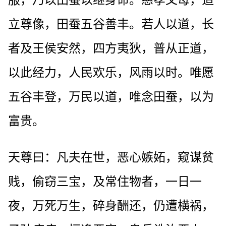
立尊像，田蚕五谷善丰。若人以道，长
者及王侯安然，四方夷狄，普从正道，
以此经力，人民欢乐，风雨以时。唯愿
五谷丰登，万民以道，唯念田蚕，以为
富贵。
天尊曰：凡夫在世，恶心嫉妬，窥谋贫
贱，偷窃三宝，及常住物者，一日一
夜，万死万生，碎身酬还，仍遭横祸，