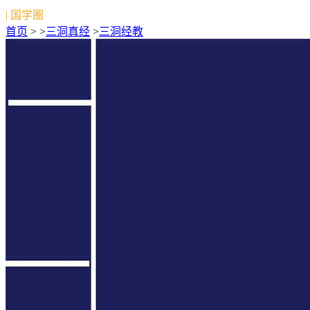
| 国学圈
首页
> >
三洞真经
>
三洞经教