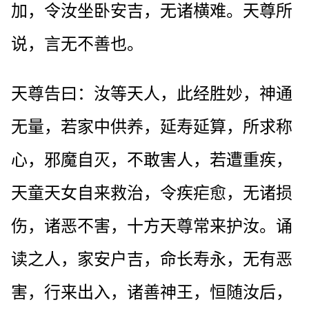
加，令汝坐卧安吉，无诸横难。天尊所
说，言无不善也。
天尊告曰：汝等天人，此经胜妙，神通
无量，若家中供养，延寿延算，所求称
心，邪魔自灭，不敢害人，若遭重疾，
天童天女自来救治，令疾疟愈，无诸损
伤，诸恶不害，十方天尊常来护汝。诵
读之人，家安户吉，命长寿永，无有恶
害，行来出入，诸善神王，恒随汝后，