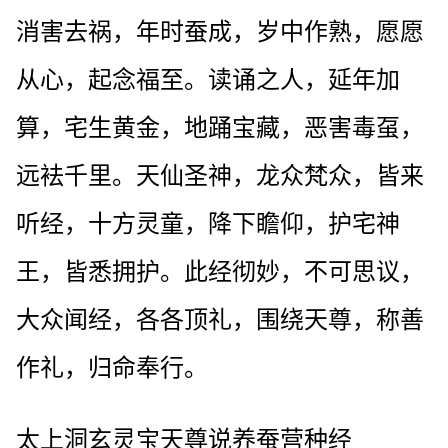
消害去祸，年时蚕成，岁中作熟，愿愿
从心，起念福至。读诵之人，延年加
算，宅生黄金，地踊宝藏，恶害毒虿，
远袪千里。天仙圣神，龙众梵众，皆来
听经，十方灵童，降下瞻仰，护宅神
王，皆悉拥护。此经彻妙，不可思议，
大众闻经，各各顶礼，围绕天尊，称善
作礼，归命奉行。
太上洞玄灵宝天尊说养蚕营种经