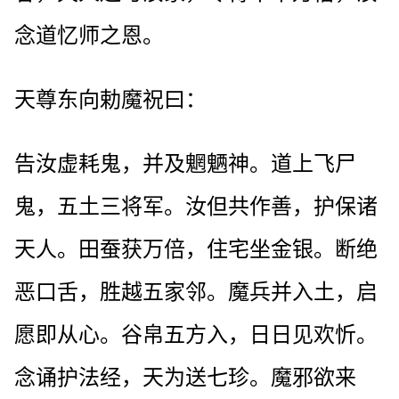
念道忆师之恩。
天尊东向勅魔祝曰：
告汝虚耗鬼，并及魍魉神。道上飞尸
鬼，五土三将军。汝但共作善，护保诸
天人。田蚕获万倍，住宅坐金银。断绝
恶口舌，胜越五家邻。魔兵并入土，启
愿即从心。谷帛五方入，日日见欢忻。
念诵护法经，天为送七珍。魔邪欲来