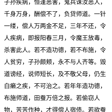
子孙疾病，恒逢恶害，鬼兵诛汝恶人，
千身万身，酬偿不了，负贷师道。一针
一缕，偿人万两金不足，三年不还，令
人疾病，即报阳春三月，令魔王放毒，
杀害此人。若不造功德，若不布施，令
人贫穷，子孙颇颊，永不与人齐等。毁
道谤经，说师短长，及不敬父母，仍生
白癞之疾，不可治之。若年年造功德，
布施师道，田蚕万倍之报。若偷窃人
物，苦苦作种，才得偿人宿债。若欲蚕