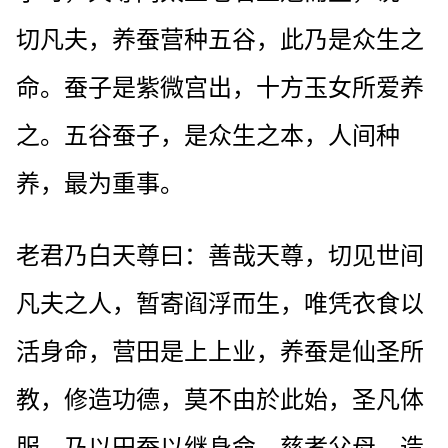
切凡夫，养蚕营种五谷，此乃是众生之
命。蚕子是紫微宫出，十方玉女所爱养
之。五谷蚕子，是众生之本，人间种
养，最为重事。
老君乃白天尊曰：善哉天尊，切见世间
凡夫之人，暂寄阎浮而生，唯凭衣食以
活身命，营田是上上业，养蚕是仙圣所
教，修造功德，莫不由於此始，圣凡体
服，乃以田蚕以继身命。慈孝父母，造