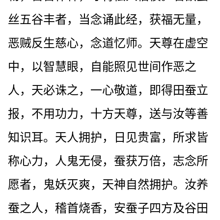
丝五谷丰者，当念诵此经，获福无量，
恶贼反生慈心，念道忆师。天尊在虚空
中，以智慧眼，自能照见世间作恶之
人，天必诛之，一心敬道，即得田蚕立
报，不用功力，十方天尊，送与汝等善
知识耳。天人拥护，日见贵富，所求皆
称心力，人鬼无侵，蚕获万倍，志念所
愿者，鬼妖灭爽，天神自然拥护。汝养
蚕之人，稽首烧香，安蚕子四方及谷田