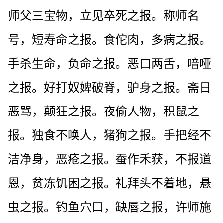
师父三宝物，立见卒死之报。称师名
号，短寿命之报。食佗肉，多病之报。
手杀生命，负命之报。恶口两舌，喑哑
之报。好打奴婢破脊，驴身之报。斋日
恶骂，颠狂之报。夜偷人物，积鼠之
报。独食不唤人，猪狗之报。手把经不
洁净身，恶疮之报。蚕作禾获，不报道
恩，贫冻饥困之报。礼拜头不着地，悬
虫之报。钓鱼穴口，缺唇之报，许师施