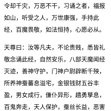
令却千灾，万恶不干，习诵之者，福报
如山，听受之人，万世康强，手持此
经，百魔畏敬，如法恒持，心愿必从。
天尊曰：汝等凡夫，不论贵贱，悉皆礼
敬念诵此经，自然安乐，八部天魔闻经
灭迹，善神守护，门神户尉辟断千殃，
所养神蚕蕃息溢宅，金银钱财五谷丰
盈，男女成行，傔仆异形，趫勇孳息，
百鬼奔走，天人保护，蚕丝长益，恶害