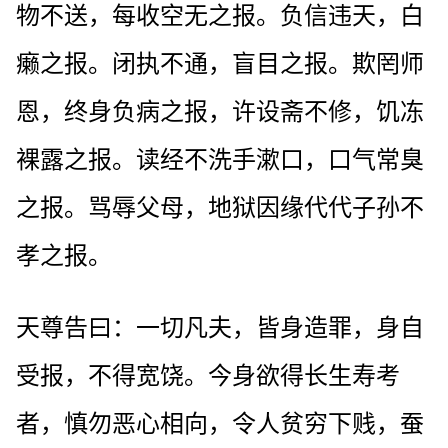
物不送，每收空无之报。负信违天，白
癞之报。闭执不通，盲目之报。欺罔师
恩，终身负病之报，许设斋不修，饥冻
裸露之报。读经不洗手漱口，口气常臭
之报。骂辱父母，地狱因缘代代子孙不
孝之报。
天尊告曰：一切凡夫，皆身造罪，身自
受报，不得宽饶。今身欲得长生寿考
者，慎勿恶心相向，令人贫穷下贱，蚕