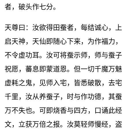
者，破头作七分。
天尊曰：汝欲得田蚕者，每结诚心，上
启天神，天仙即随心下来，为作福力，
不令虚功耳。汝可将蚕示师，师与蚕子
祝愿，蕃息即蒙道恩。但一切千魔万魅
虚耗之鬼，见师入宅，皆悉破散，去宅
千里，汝从养蚕子，时与作功德，其蚕
万不失也。可即烧香与四方，口诵此经
文，立获万倍之报。汝莫轻师慢经，盗