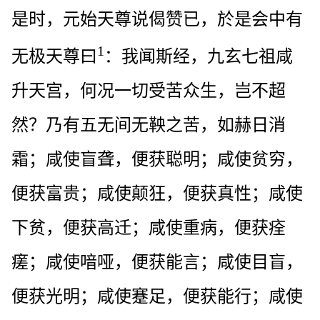
是时，元始天尊说偈赞已，於是会中有
1
无极天尊曰
：我闻斯经，九玄七祖咸
升天宫，何况一切受苦众生，岂不超
然？乃有五无间无鞅之苦，如赫日消
霜；咸使盲聋，便获聪明；咸使贫穷，
便获富贵；咸使颠狂，便获真性；咸使
下贫，便获高迁；咸使重病，便获痊
瘥；咸使喑哑，便获能言；咸使目盲，
便获光明；咸使蹇足，便获能行；咸使