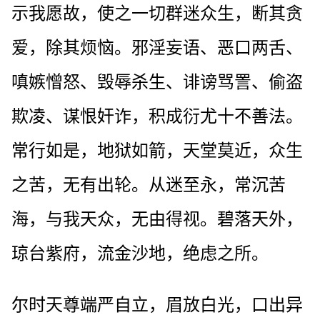
示我愿故，使之一切群迷众生，断其贪
爱，除其烦恼。邪淫妄语、恶口两舌、
嗔嫉憎怒、毁辱杀生、诽谤骂詈、偷盗
欺凌、谋恨奸诈，积成衍尤十不善法。
常行如是，地狱如箭，天堂莫近，众生
之苦，无有出轮。从迷至永，常沉苦
海，与我天众，无由得视。碧落天外，
琼台紫府，流金沙地，绝虑之所。
尔时天尊端严自立，眉放白光，口出异