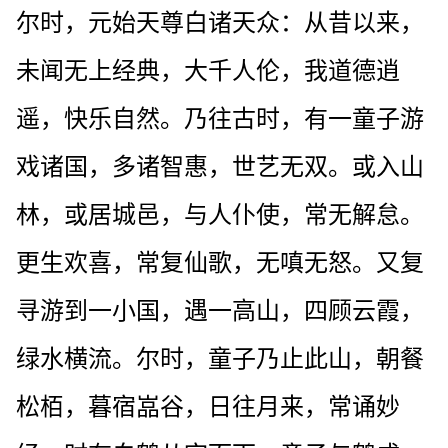
尔时，元始天尊白诸天众：从昔以来，
未闻无上经典，大千人伦，我道德逍
遥，快乐自然。乃往古时，有一童子游
戏诸国，多诸智惠，世艺无双。或入山
林，或居城邑，与人仆使，常无解怠。
更生欢喜，常复仙歌，无嗔无怒。又复
寻游到一小国，遇一高山，四顾云霞，
绿水横流。尔时，童子乃止此山，朝餐
松栢，暮宿嵓谷，日往月来，常诵妙