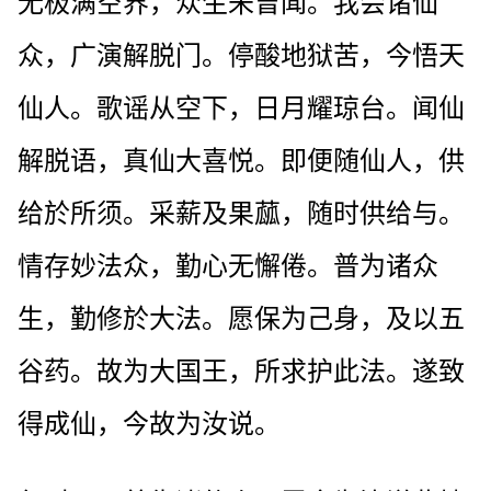
无极满空界，众生未曾闻。我会诸仙
众，广演解脱门。停酸地狱苦，今悟天
仙人。歌谣从空下，日月耀琼台。闻仙
解脱语，真仙大喜悦。即便随仙人，供
给於所须。采薪及果蓏，随时供给与。
情存妙法众，勤心无懈倦。普为诸众
生，勤修於大法。愿保为己身，及以五
谷药。故为大国王，所求护此法。遂致
得成仙，今故为汝说。