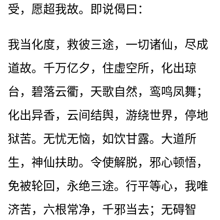
受，愿超我故。即说偈曰：
我当化度，救彼三途，一切诸仙，尽成
道故。千万亿夕，住虚空所，化出琼
台，碧落云衢，天歌自然，鸾鸣凤舞；
化出异香，云间结舆，游绕世界，停地
狱苦。无忧无恼，如饮甘露。大道所
生，神仙扶助。令使解脱，邪心顿悟，
免被轮回，永绝三途。行平等心，我唯
济苦，六根常净，千邪当去；无碍智