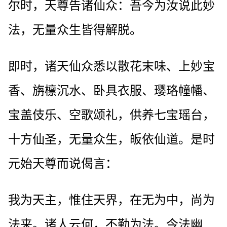
尔时，天尊告诸仙众：吾今为汝说此妙
法，无量众生皆得解脱。
即时，诸天仙众悉以散花末味、上妙宝
香、旃檩沉水、卧具衣服、璎珞幢幡、
宝盖伎乐、空歌颂礼，供养七宝瑶台，
十方仙圣，无量众生，皈依仙道。是时
元始天尊而说偈言：
我为天主，惟住天界，在无为中，尚为
法来。诸人云何，不勤为法。今法幽