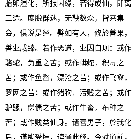
胎卵湿化，所报因缘，若得成仙，即离
三途。度脱群迷，无鞅数众，皆来集
会，俱说是经。譬如有人，修於善果，
善业咸臻。若作恶道，业因自现：或作
骆驼，负重之苦；或作蟒蛇，积毒之
苦；或作鱼鳖，漂沦之苦；或作飞禽，
罗网之苦；或作猪狗，污贱之苦；或作
驴骡，偿债之苦；或作牛畜，布种之
苦；或作贱类仙身。诸善男子，於我化
后，谨能受持，读诵此经。今对道前，