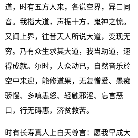
道，时有五方人来，各说空界，异口同
音。我指大道，声振十方，鬼神之惊。
又闻上界，往昔天人所说大道，变现无
穷。乃有众生求其大道，我当助道，速
得成就。尔时，大众动已，自然音乐於
空中来迎，能修道果，无复憎爱、愚痴
骄慢、多嗔恚怒、轻触邪淫、忘言恶
口，行无碍惠，济贫救苦。
时有长寿真人上白天尊言：愿我早成大