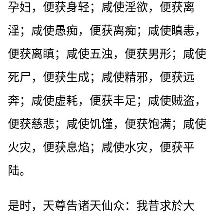
孕妇，便获身轻；咸使淫欲，便获离
淫；咸使愚痴，便获离痴；咸使瞋恚，
便获离瞋；咸使五浊，便获男形；咸使
死尸，便获生成；咸使精邪，便获远
奔；咸使虚耗，便获丰足；咸使贼盗，
便获慈悲；咸使饥馑，便获饱满；咸使
火灾，便获息焰；咸使水灾，便获平
陆。
是时，天尊告诸天仙众：我昔求於大