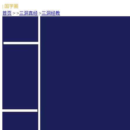
| 国学圈
首页
> >
三洞真经
>
三洞经教