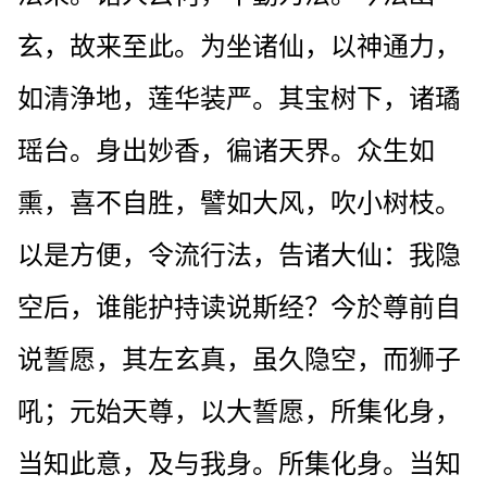
玄，故来至此。为坐诸仙，以神通力，
如清浄地，莲华装严。其宝树下，诸璚
瑶台。身出妙香，徧诸天界。众生如
熏，喜不自胜，譬如大风，吹小树枝。
以是方便，令流行法，告诸大仙：我隐
空后，谁能护持读说斯经？今於尊前自
说誓愿，其左玄真，虽久隐空，而狮子
吼；元始天尊，以大誓愿，所集化身，
当知此意，及与我身。所集化身。当知