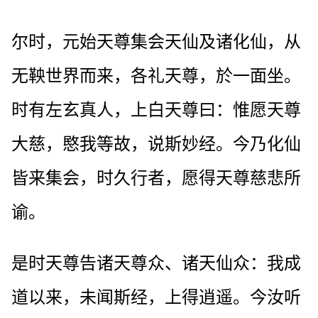
尔时，元始天尊集会天仙及诸化仙，从
无鞅世界而来，各礼天尊，於一面坐。
时有左玄真人，上白天尊曰：惟愿天尊
大慈，愍我等故，说斯妙经。今乃化仙
皆来集会，时久行者，愿得天尊慈悲所
谕。
是时天尊告诸天尊众、诸天仙众：我成
道以来，未闻斯经，上得逍遥。今汝听