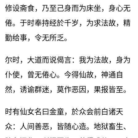
修设斋食，乃至己身而为床坐，身心无
倦。于时奉持经於千岁，为求法故，精
勤给事，令无所乏。
尔时，大道而说偈言：我为法故，身为
仆使，曾无倦心。今得仙故，神通自
然，诱谕群迷，莫作恶因，果报皆至。
时有仙女名曰金童，於众会前白诸天
众：人间善恶，皆随心造。地狱畜生、