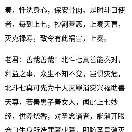
奏，忏洗身心，保安骨肉。是时斗口使
者，每到上七，抄劄善恶，上奏天曹，
灭克禄寿，致令有此祸害，上奏。
老君：善哉善哉！北斗七真善能奏对，
利益之事，众生不知不觉，岂惧灾危，
北斗七真可先为十大灭罪消灾兴福助善
天尊，若善男子善女人，闻此上七妙
经，供养烧香，对圣念诵者，能消开眼
合口生身所造罪障业障，即随圣号消灭