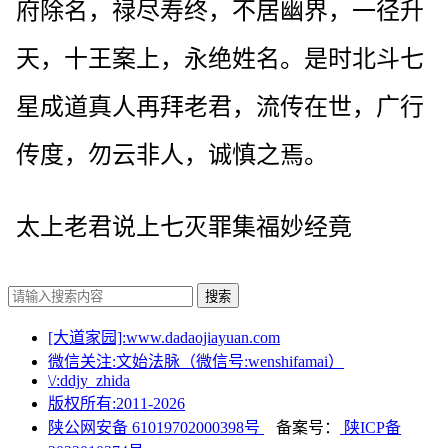
府除名，禄尽寿终，不居幽界，一径升
天，十王案上，永绝姓名。是时北斗七
星成道真人再拜老君，流传在世，广行
传度，勿云非人，诚慎之焉。
太上老君说上七灭罪集福妙经竟
搜索
[大道家园]:www.dadaojiayuan.com
微信关注:文始法脉（微信号:wenshifamai）
\/:ddjy_zhida
版权所有:2011-
2026
陕公网安备 61019702000398号
备案号：
陕ICP备