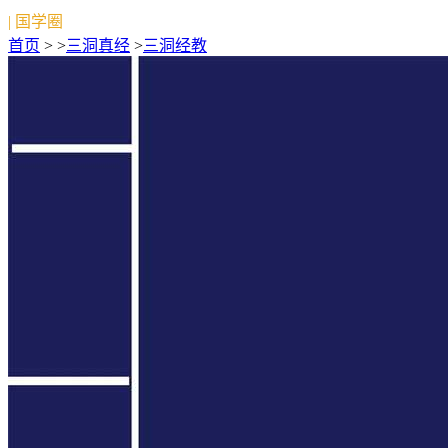
| 国学圈
首页
> >
三洞真经
>
三洞经教