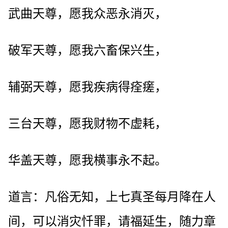
武曲天尊，愿我众恶永消灭，
破军天尊，愿我六畜保兴生，
辅弼天尊，愿我疾病得痊瘥，
三台天尊，愿我财物不虚耗，
华盖天尊，愿我横事永不起。
道言：凡俗无知，上七真圣每月降在人
间，可以消灾忏罪，请福延生，随力章