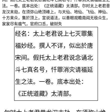
法。一卷。底本出处：《正统道藏》太清部。尔时太上老君昔
龙汉末劫，在须弥山绝顶峰上，与天仙、地仙、飞仙、神仙、
十方来众，集於顶上，宣说道法，以善眼观瞻南阎无极众生，
家家尽有瘟气，官府口舌，破财失
经名：太上老君说上七灭罪集
福妙经。撰人不详，似出於唐
宋间。假托太上老君说念诵北
斗七真名号，忏罪消灾请福延
生之法。一卷。底本出处：
《正统道藏》太清部。