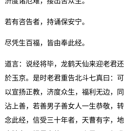
济度诸厄难，接出苦众生。
若有咨告者，持诵保安宁。
尽凭生百福，皆由奉此经。
道言：说经将毕，龙鹤天仙来迎老君还
於玉京。是时老君重告北斗七真曰：可
以宣扬正教，济度众生，福利无边，同
沾上善，若善男子善女人一生恭敬，转
念此经，信受三十年者，天曹有字，地