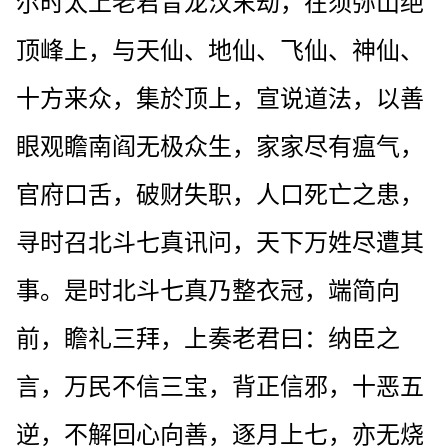
尔时太上老君昔龙汉末劫，在须弥山绝
顶峰上，与天仙、地仙、飞仙、神仙、
十方来众，集於顶上，宣说道法，以善
眼观瞻南阎无极众生，家家尽有瘟气，
官府口舌，破财失职，人口死亡之患，
寻时召北斗七真讯问，天下万姓尽遭其
事。是时北斗七真乃整衣冠，端简向
前，瞻礼三拜，上奏老君曰：纳臣之
言，万民不信三宝，背正信邪，十恶五
逆，不解回心向善，逐月上七，亦无烧