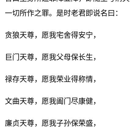
一切所作之罪。是时老君即说名曰：
贪狼天尊，愿我宅舍得安宁，
巨门天尊，愿我父母保长生，
禄存天尊，愿我荣业得称情，
文曲天尊，愿我阖门尽康健，
廉贞天尊，愿我子孙保荣盛，