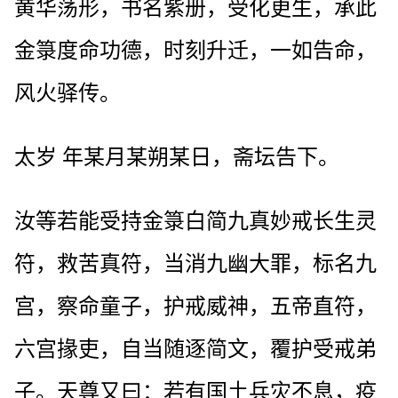
黄华荡形，书名紫册，受化更生，承此
金箓度命功德，时刻升迁，一如告命，
风火驿传。
太岁 年某月某朔某日，斋坛告下。
汝等若能受持金箓白简九真妙戒长生灵
符，救苦真符，当消九幽大罪，标名九
宫，察命童子，护戒威神，五帝直符，
六宫掾吏，自当随逐简文，覆护受戒弟
子。天尊又曰：若有国土兵灾不息，疫