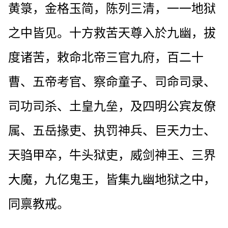
黄箓，金格玉简，陈列三清，一一地狱
之中皆见。十方救苦天尊入於九幽，拔
度诸苦，敕命北帝三官九府，百二十
曹、五帝考官、察命童子、司命司录、
司功司杀、土皇九垒，及四明公宾友僚
属、五岳掾吏、执罚神兵、巨天力士、
天驺甲卒，牛头狱吏，威剑神王、三界
大魔，九亿鬼王，皆集九幽地狱之中，
同禀教戒。