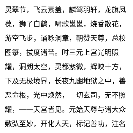
灵翠节，飞云素盖，麟驾羽轩，龙旗凤
葆，狮子白鹤，啸歌邕邕，烧香散花，
游空飞步，诵咏洞章，朝赞天尊，总校
图箓，拔度诸苦。时三元上宫光明照
耀，洞朗太空，灵都紫微，辉映十方，
下及无极境界，长夜九幽地狱之中，善
恶命根，光中焕然，一切玄司，无不照
耀，一一天宫皆见。元始天尊与诸大众
敷弘至妙，开化人天，标记善功，注名