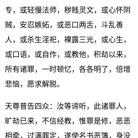
专，或轻慢法师，秽贱灵文，或心怀阴
贼，安忍嫉妬，或恶口两舌，斗乱善
人，或杀生淫祀，裸露三光，或心生，
或口语，或自作，或教他，积劫以来，
所有诸罪，一时顿忆，各各明了，倍增
悲恼，愿求解脱。
天尊普告四众：汝等谛听，此诸罪人，
旷劫已来，不信经教，惟罪是修，恶恶
相牵，过满罪定，遂使名书恶簿，身没