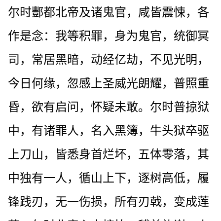
尔时酆都北帝及诸鬼官，咸皆震悚，各
作是念：我等积罪，身为鬼官，统御冥
司，常居黑暗，动经亿劫，不见光明，
今日何缘，忽感上圣威光朗耀，普照重
昏，欲有启问，怀疑未敢。尔时普掠狱
中，有诸罪人，名入黑簿，牛头狱卒驱
上刀山，皆悉身首烂坏，五体零落，其
中独有一人，循山上下，逐树高低，履
锋践刃，无一伤损，所有刃戟，变成莲