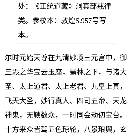
处：《正统道藏》洞真部戒律
类。参校本：敦煌S.957号写
本。
尔时元始天尊在九清妙境三元宫中，御
三炁之华宝云玉座，骞林之下，与诸大
圣、太上道君、太上老君、九皇上真，
飞天大圣，妙行真人、四司五帝、天龙
神鬼，无鞅数众，一时同会劫仞宝台。
十方来众皆驾五色琼轮，八景琅舆，玄