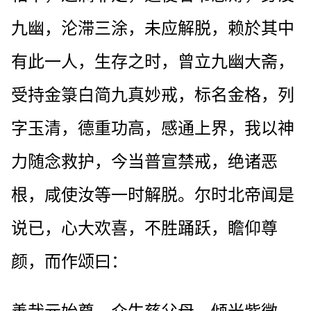
九幽，沦滞三涂，未应解脱，赖於其中
有此一人，生存之时，曾立九幽大斋，
受持金箓白简九真妙戒，标名金格，列
字玉清，德重功高，感通上界，我以神
力随念救护，今当普宣禁戒，绝诸恶
根，咸使汝等一时解脱。尔时北帝闻是
说已，心大欢喜，不胜踊跃，瞻仰尊
颜，而作颂曰：