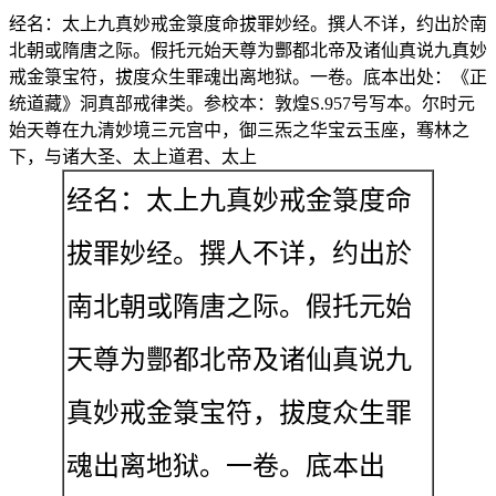
经名：太上九真妙戒金箓度命拔罪妙经。撰人不详，约出於南
北朝或隋唐之际。假托元始天尊为酆都北帝及诸仙真说九真妙
戒金箓宝符，拔度众生罪魂出离地狱。一卷。底本出处：《正
统道藏》洞真部戒律类。参校本：敦煌S.957号写本。尔时元
始天尊在九清妙境三元宫中，御三炁之华宝云玉座，骞林之
下，与诸大圣、太上道君、太上
经名：太上九真妙戒金箓度命
拔罪妙经。撰人不详，约出於
南北朝或隋唐之际。假托元始
天尊为酆都北帝及诸仙真说九
真妙戒金箓宝符，拔度众生罪
魂出离地狱。一卷。底本出