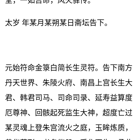
堂，一如告命，风火驿传。
太岁 年某月某朔某日斋坛告下。
元始符命金箓白简长生灵符。告下南方
丹天世界、朱陵火府、南昌上宫长生大
君、韩君司马、司命司录、延寿益算度
厄尊神、回骸起死监生大神，超度亡过
某灵魂上登朱宫流火之庭，玉眸炼质，