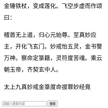
金锤铁杖，变成莲化。飞空步虚而作颂
曰：
稽首无上道，归心元始尊。至真妙应
主，开化飞玄门。妙戒怡五灵，金书警
万神。察命定箓籍，灵符度苦魂。乘云
朝玉帝，齐契玄中人。
太上九真妙戒金箓度命拔罪妙经竟
搜索