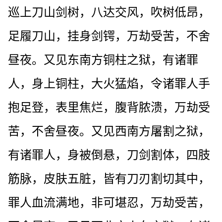
巡上刀山剑树，八达交风，吹树低昂，
足履刀山，挂身剑锷，万劫受苦，不舍
昼夜。又见东南方铜柱之狱，有诸罪
人，身上铜柱，大火猛焰，令诸罪人手
抱足登，表里焦烂，腹背脓溃，万劫受
苦，不舍昼夜。又见西南方屠割之狱，
有诸罪人，身被倒悬，刀剑割体，四肢
筋脉，皮肤五脏，皆有刀刃割切其中，
罪人血流满地，非可堪忍，万劫受苦，