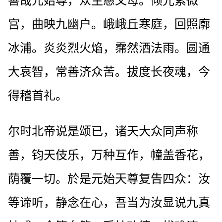
善哉元始尊，众生慈父母。倾光紫微
宫，曲映九幽户。峨峨丘寒庭，回照廓
冰浦。炎炎烈火焰，霈然洒法雨。圆通
大哀智，常善济众苦。拔度长夜魂，今
得稽首礼。
尔时北帝说是颂已，诸天大众同声称
善，钧天伎乐，万种互作，幢盖香花，
荫覆一切。於是元始天尊复告四众：汝
等谛听，静念在心，吾当为汝显说九真