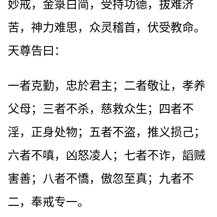
妙戒，金箓白简，受持功德，拔难济
苦，神力难思，众灵稽首，伏受教命。
天尊告曰：
一者克勤，忠於君主；二者敬让，孝养
父母；三者不杀，慈救众生；四者不
淫，正身处物；五者不盗，推义损己；
六者不嗔，凶怒凌人；七者不诈，謟贼
害善；八者不憍，傲忽至真；九者不
二，奉戒专一。