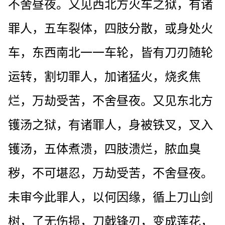
不舍昼夜。又见西北方火车之狱，有诸
罪人，五车裂体，四肢分散，或身处火
车，东西南北一一车轮，皆有刀刃随轮
运转，割切罪人，加诸猛火，烧炙焦
烂，万劫受苦，不舍昼夜。又见东北方
镬汤之狱，有诸罪人，身被铁叉，叉入
镬汤，五体煮溃，四肢溃烂，脓血臭
秽，不可堪忍，万劫受苦，不舍昼夜。
未审今此罪人，以何因缘，循上刀山剑
树，了无伤损，刀戟锋刃，变成莲花，