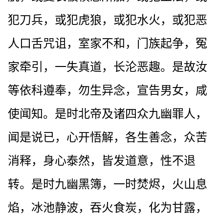
犯刀兵，或犯虎狼，或犯水火，或犯恶
人口舌咒诅，室家不和，门族起争，冤
家牵引，一失真道，长沦恶趣。是故汝
等依科遵奉，勿生异念，宣告男女，咸
使闻知。是时北帝及诸四众九幽罪人，
闻是说已，心开悟解，各生善念，众苦
消释，身心泰然，皆发道意，性不退
转。是时九幽黑簿，一时焚烬，火山息
焰，冰池静波，吞火食炭，化为甘露，