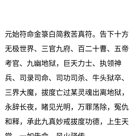
元始符命金箓白简救苦真符。告下十方
无极世界、三官九府、百二十曹、五帝
考官、九幽地狱，巨天力士、执领神
兵、司录司命、司功司杀、牛头狱卒、
三界大魔，拔度亡过某灵魂出离地狱，
永辞长夜，睹见光明，万罪荡除，冤仇
和释，承此九真妙戒拔度功德，上生天