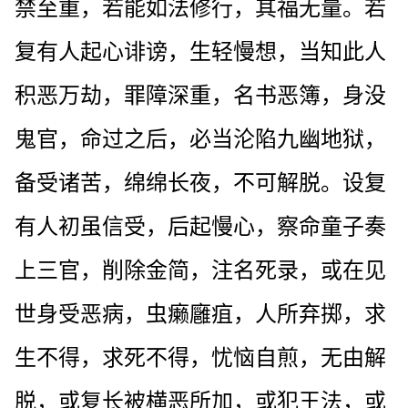
禁至重，若能如法修行，其福无量。若
复有人起心诽谤，生轻慢想，当知此人
积恶万劫，罪障深重，名书恶簿，身没
鬼官，命过之后，必当沦陷九幽地狱，
备受诸苦，绵绵长夜，不可解脱。设复
有人初虽信受，后起慢心，察命童子奏
上三官，削除金简，注名死录，或在见
世身受恶病，虫癞廱疽，人所弃掷，求
生不得，求死不得，忧恼自煎，无由解
脱，或复长被横恶所加，或犯王法，或