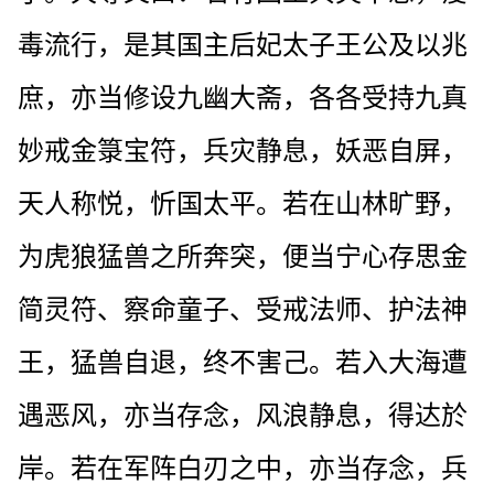
毒流行，是其国主后妃太子王公及以兆
庶，亦当修设九幽大斋，各各受持九真
妙戒金箓宝符，兵灾静息，妖恶自屏，
天人称悦，忻国太平。若在山林旷野，
为虎狼猛兽之所奔突，便当宁心存思金
简灵符、察命童子、受戒法师、护法神
王，猛兽自退，终不害己。若入大海遭
遇恶风，亦当存念，风浪静息，得达於
岸。若在军阵白刃之中，亦当存念，兵