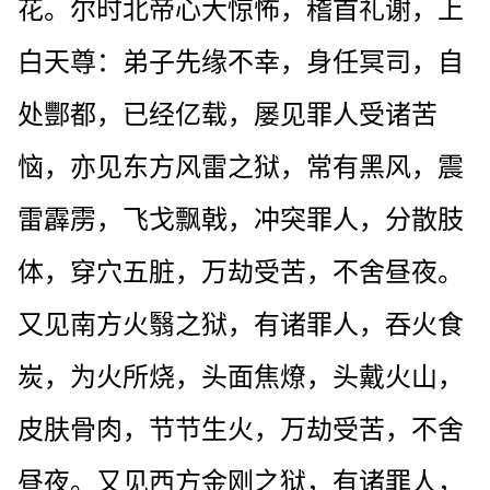
花。尔时北帝心大惊怖，稽首礼谢，上
白天尊：弟子先缘不幸，身任冥司，自
处酆都，已经亿载，屡见罪人受诸苦
恼，亦见东方风雷之狱，常有黑风，震
雷霹雳，飞戈飘戟，冲突罪人，分散肢
体，穿穴五脏，万劫受苦，不舍昼夜。
又见南方火翳之狱，有诸罪人，吞火食
炭，为火所烧，头面焦燎，头戴火山，
皮肤骨肉，节节生火，万劫受苦，不舍
昼夜。又见西方金刚之狱，有诸罪人，