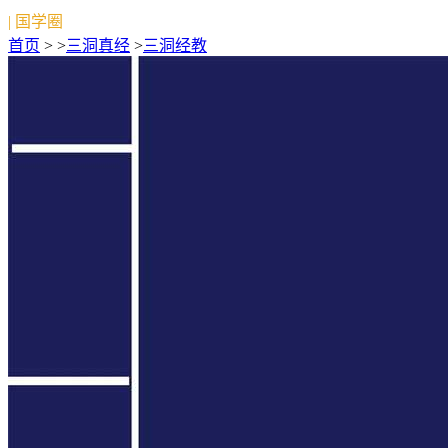
| 国学圈
首页
> >
三洞真经
>
三洞经教