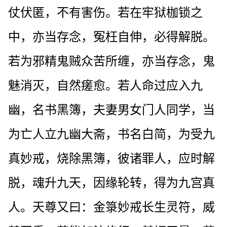
仗伏匿，不有害伤。若在牢狱枷锁之
中，亦当存念，冤枉自伸，必得解脱。
若为邪精鬼贼众苦所缠，亦当存念，鬼
魅消灭，自然瘥愈。若人命过应入九
幽，名书黑簿，夫妻男女门人同学，当
为亡人立九幽大斋，书名白简，为受九
真妙戒，烧除黑簿，彼诸罪人，应时解
脱，魂升九天，因缘轮转，得为九宫真
人。天尊又曰：金箓妙戒长生灵符，威