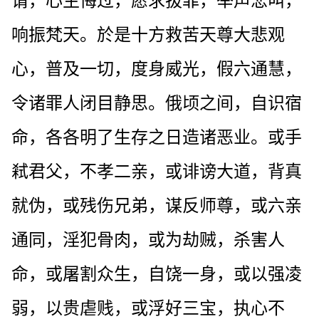
请，心生悔过，愿求拔罪，举声悲叫，
响振梵天。於是十方救苦天尊大悲观
心，普及一切，度身威光，假六通慧，
令诸罪人闭目静思。俄顷之间，自识宿
命，各各明了生存之日造诸恶业。或手
弒君父，不孝二亲，或诽谤大道，背真
就伪，或残伤兄弟，谋反师尊，或六亲
通同，淫犯骨肉，或为劫贼，杀害人
命，或屠割众生，自饶一身，或以强凌
弱，以贵虐贱，或浮好三宝，执心不