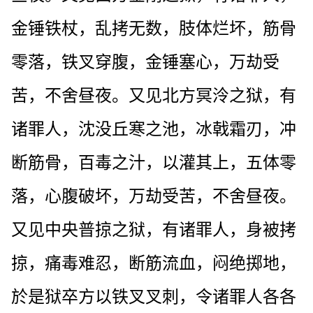
金锤铁杖，乱拷无数，肢体烂坏，筋骨
零落，铁叉穿腹，金锤塞心，万劫受
苦，不舍昼夜。又见北方冥泠之狱，有
诸罪人，沈没丘寒之池，冰戟霜刃，冲
断筋骨，百毒之汁，以灌其上，五体零
落，心腹破坏，万劫受苦，不舍昼夜。
又见中央普掠之狱，有诸罪人，身被拷
掠，痛毒难忍，断筋流血，闷绝掷地，
於是狱卒方以铁叉叉刺，令诸罪人各各