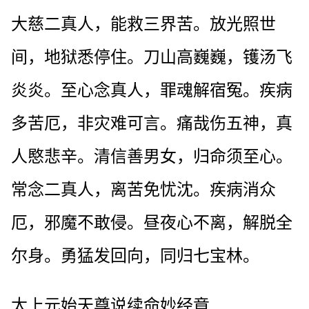
大慈二真人，能救三界苦。放光照世
间，地狱悉停住。刀山高巍巍，镬汤飞
炎炎。至心念真人，罪魂解宿冤。疾病
多苦厄，非灾难可言。痛哉伤五神，真
人愍悲辛。清信善男女，归命须至心。
常念二真人，离苦免忧沈。疾病消众
厄，邪魔不敢侵。昼夜心不离，解脱全
尔身。勇猛发回向，同归七宝林。
太上元始天尊说续命妙经竟