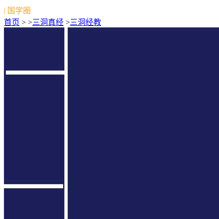
| 国学圈
首页
> >
三洞真经
>
三洞经教