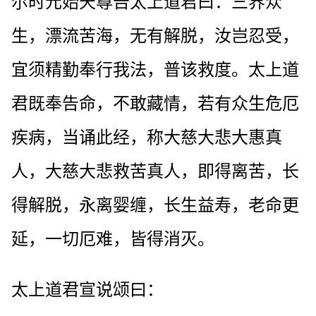
尔时元始天尊告太上道君曰：三界众
生，漂流苦海，无有解脱，汝岂忍受，
宜须精勤奉行我法，普该救度。太上道
君既奉告命，不敢藏情，若有众生危厄
疾病，当诵此经，称大慈大悲大惠真
人，大慈大悲救苦真人，即得离苦，长
得解脱，永离婴缠，长生益寿，老命更
延，一切厄难，皆得消灭。
太上道君宣说颂曰：