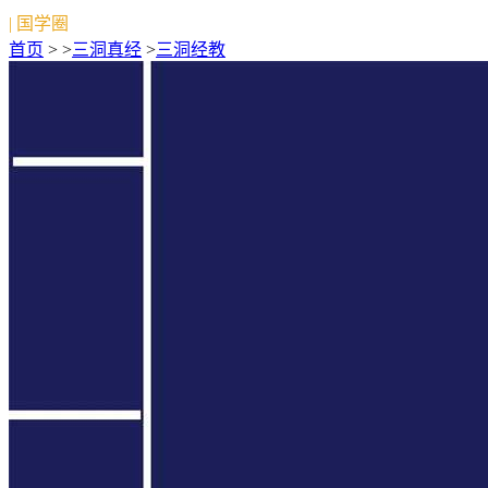
| 国学圈
首页
> >
三洞真经
>
三洞经教