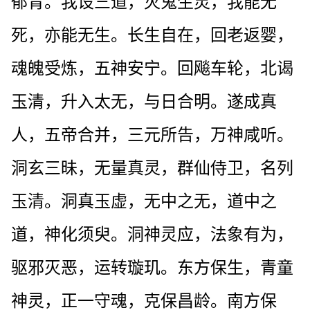
郁青。我设三道，灭鬼生灵，我能无
死，亦能无生。长生自在，回老返婴，
魂魄受炼，五神安宁。回飚车轮，北谒
玉清，升入太无，与日合明。遂成真
人，五帝合并，三元所告，万神咸听。
洞玄三昧，无量真灵，群仙侍卫，名列
玉清。洞真玉虚，无中之无，道中之
道，神化须臾。洞神灵应，法象有为，
驱邪灭恶，运转璇玑。东方保生，青童
神灵，正一守魂，克保昌龄。南方保