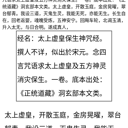
统道藏》洞玄部本文类。太上虚皇，开散玉庭，金房晃曜，翠
台郁青。我设三道，灭鬼生灵，我能无死，亦能无生。长生自
在，回老返婴，魂魄受炼，五神安宁。回飚车轮，北谒玉清，
升入太无，与日合明。遂成真人，
经名：太上虚皇保生神咒经。
撰人不详，似出於宋元。念四
言咒语求太上虚皇及五方神灵
消灾保生。一卷。底本出处：
《正统道藏》洞玄部本文类。
太上虚皇，开散玉庭，金房晃曜，翠台