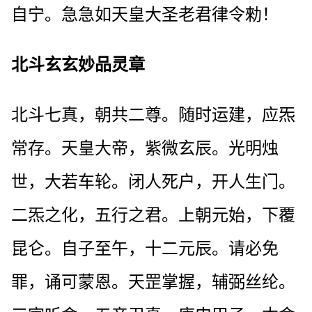
自宁。急急如天皇大圣老君律令勑！
北斗玄玄妙品灵章
北斗七真，朝共二尊。随时运建，应炁
常存。天皇大帝，紫微玄辰。光明烛
世，大若车轮。闭人死户，开人生门。
二炁之化，五行之君。上朝元始，下覆
昆仑。自子至午，十二元辰。请必免
罪，诵可蒙恩。天罡掌握，辅弼丝纶。