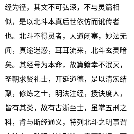
经为径，其文不可弘深，不与灵篇相
似，是以北斗本真后世依仿而讹传者
也。北斗不得灵者，大道闭塞，妙法无
闻，真途迷惑，耳耳流来，北斗玄灵暗
矣。其经号为本命，故篇籍幸不泯灭，
圣朝求贤礼士，开延道德，是以清炁结
聚，修炼之士，明法注经，授诀度人，
皆有其类，故有古浙至士，虽掌五刑之
科，肯与斯经通义，特列北斗之明事谓