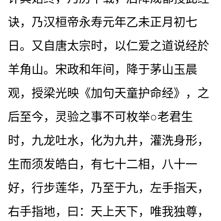
诀，乃汉桓帝永寿元年乙未正月初七
日。又自唐太宗时，以仁爱之道说经於
羊角山。宋政和年间，降于茅山玉晨
观，授梁光映《加句天童护命经》，之
后至今，灵验之事不可枚举○老君生
时，九龙吐水，化为九井，灌洗身形，
生而须发皓白，有七十二相，八十一
好，行步莲华，乃至于九，左手指天，
右手指地，曰：天上天下，唯我独尊，