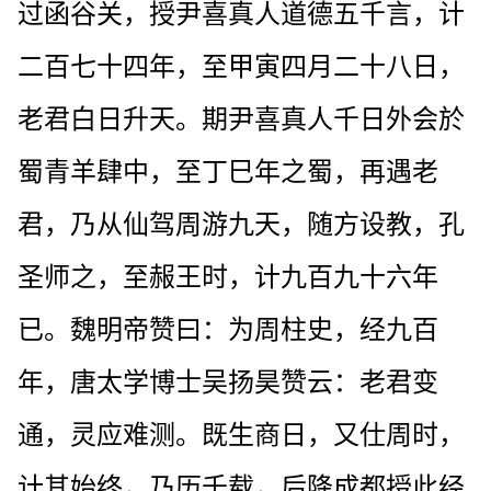
过函谷关，授尹喜真人道德五千言，计
二百七十四年，至甲寅四月二十八日，
老君白日升天。期尹喜真人千日外会於
蜀青羊肆中，至丁巳年之蜀，再遇老
君，乃从仙驾周游九天，随方设教，孔
圣师之，至赧王时，计九百九十六年
已。魏明帝赞曰：为周柱史，经九百
年，唐太学博士吴扬昊赞云：老君变
通，灵应难测。既生商日，又仕周时，
计其始终，乃历千载，后降成都授此经