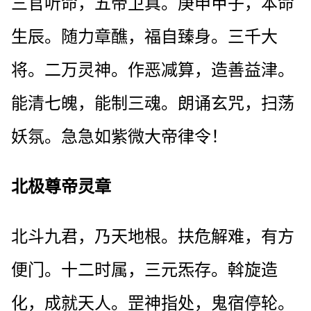
三官听命，五帝卫真。庚申甲子，本命
生辰。随力章醮，福自臻身。三千大
将。二万灵神。作恶减算，造善益津。
能清七魄，能制三魂。朗诵玄咒，扫荡
妖氛。急急如紫微大帝律令！
北极尊帝灵章
北斗九君，乃天地根。扶危解难，有方
便门。十二时属，三元炁存。斡旋造
化，成就天人。罡神指处，鬼宿停轮。