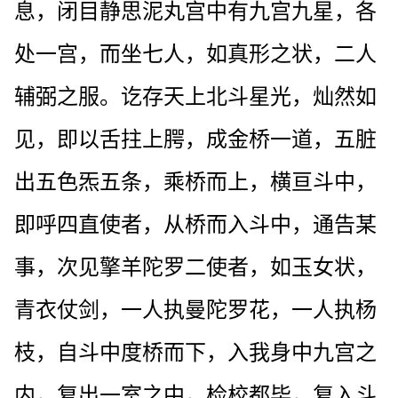
息，闭目静思泥丸宫中有九宫九星，各
处一宫，而坐七人，如真形之状，二人
辅弼之服。讫存天上北斗星光，灿然如
见，即以舌拄上腭，成金桥一道，五脏
出五色炁五条，乘桥而上，横亘斗中，
即呼四直使者，从桥而入斗中，通告某
事，次见擎羊陀罗二使者，如玉女状，
青衣仗剑，一人执曼陀罗花，一人执杨
枝，自斗中度桥而下，入我身中九宫之
内，复出一室之中，检校都毕，复入斗