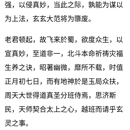
强，以侵真妙，当此之际，孰能为谋以
为上法，玄玄大范将为隳废。
老君顿起，故飞来於蜀，欲度众生，以
宣真妙，至道非一，北斗本命祈祷灾福
生养之诀，昭著幽微，靡所不载，时值
正月初七日，而有地神於是玉局众扶，
周天大世得道真圣分班侍焉，思济斯
民，天师契合太上之心，越班而请乎玄
灵之事。