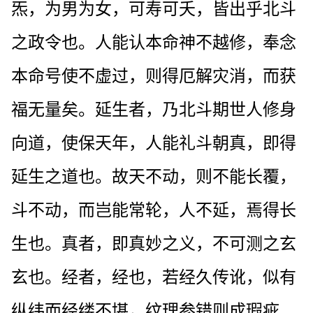
炁，为男为女，可寿可夭，皆出乎北斗
之政令也。人能认本命神不越修，奉念
本命号使不虚过，则得厄解灾消，而获
福无量矣。延生者，乃北斗期世人修身
向道，使保天年，人能礼斗朝真，即得
延生之道也。故天不动，则不能长覆，
斗不动，而岂能常轮，人不延，焉得长
生也。真者，即真妙之义，不可测之玄
玄也。经者，经也，若经久传讹，似有
纵纬而经缕不堪，纹理参错则成瑕疵