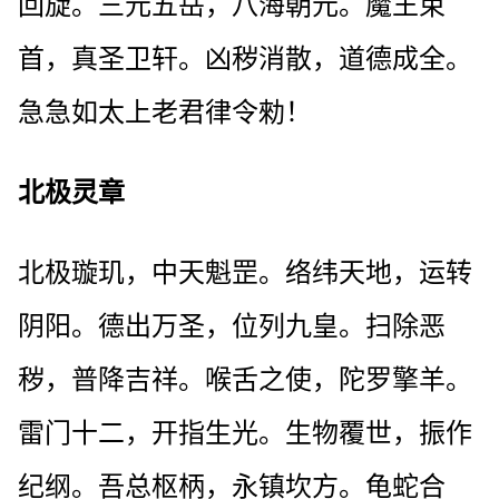
回旋。三元五岳，八海朝元。魔王束
首，真圣卫轩。凶秽消散，道德成全。
急急如太上老君律令勑！
北极灵章
北极璇玑，中天魁罡。络纬天地，运转
阴阳。德出万圣，位列九皇。扫除恶
秽，普降吉祥。喉舌之使，陀罗擎羊。
雷门十二，开指生光。生物覆世，振作
纪纲。吾总枢柄，永镇坎方。龟蛇合