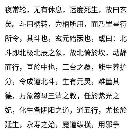
夜常轮，无有休息，运度死生，故曰玄
矣。斗用柄转，为柄所用，而乃罡星符
所令，其斗也，玄元始炁也，或曰：北
斗即北极北辰之象，故北倚於坎，动静
而行，亘於中也，三台之覆，能生养护
分，令成道北斗，生有元灵，难量其
德，万象慈母三清之教，任於紫光之
妃，化生备阴阳之道，通五行，尤长於
延生，永寿之始，魔道纵横，用邪争