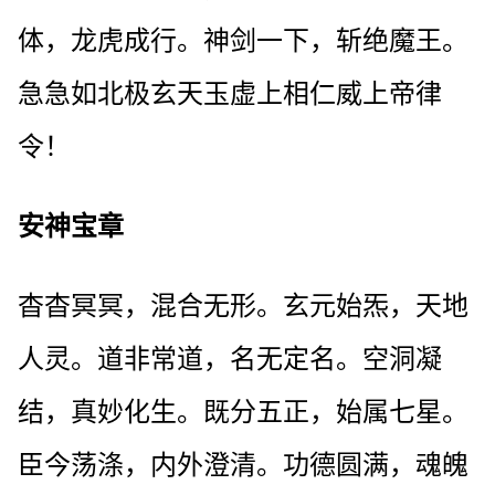
体，龙虎成行。神剑一下，斩绝魔王。
急急如北极玄天玉虚上相仁威上帝律
令！
安神宝章
杳杳冥冥，混合无形。玄元始炁，天地
人灵。道非常道，名无定名。空洞凝
结，真妙化生。既分五正，始属七星。
臣今荡涤，内外澄清。功德圆满，魂魄