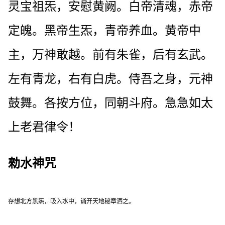
灵宝祖炁，安慰黄阙。白帝清魂，赤帝
定魄。黑帝生炁，青帝养血。黄帝中
主，万神敢越。前有朱雀，后有玄武。
左有青龙，右有白虎。侍吾之身，元神
鼓舞。各按方位，同朝斗府。急急如太
上老君律令！
勑水神咒
存想北方黑炁，吸入水中，诵开天地秘章洒之。