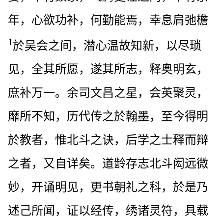
年，心欲功补，何勤能焉，幸息肩弛檐
1
於吴会之间，潜心温故知新，以尽琐
见，全其所愿，遂其所志，释奥明玄，
庶补万一。余司文昌之星，会英聚灵，
靡所不知，历代传之於翰墨，至今得明
於教者，惟北斗之诀，后学之士释而辩
之者，又自详矣。道龄存志北斗闳远微
妙，开诵明见，更书朝礼之科，於是乃
述己所闻，证以经传，绣诸灵符，具载