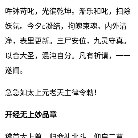
吽钵苛叱，光徧乾坤。渐乐和叱，扫除
妖氛。今夕
凝结，拘魄束魂。内外清
日
净，表里更新。三尸安位，九灵守真。
以合大圣，混沌自分。凡有祈请，一一
遂闻。
急急如太上元老天主律令勑！
开经无上妙品章
稽首太上尊，归命礼北斗。仰启二尊