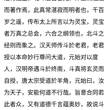
而著作焉，此真常湛寂而明者也，千百
岁之遥，传布太上所言以为灵宝，灵宝
者万真之总会，六合之纲领也，北斗之
经则而象之。汉天师传斗於老君，老君
授以本命妙行尊问大道，元始对以度
人，汉明帝遇斗於终南，斗真将玄灵而
自授，唐太宗受道於羊角，元始曰，汝
为天子，安能何道不行哉。旨意合同若
此者众，又有道德千言蕴奥妙，故说斗