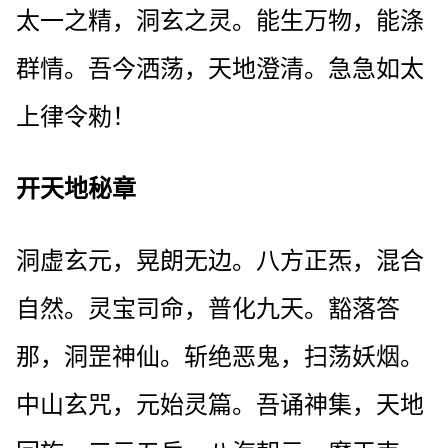
太一之精，洞玄之灵。能生万物，能涤
群情。吾今洒荡，天地澄清。急急如太
上律令勑！
开天地秘章
洞虚玄元，晃朗无边。八方正炁，混合
自然。灵宝司命，普化九天。豁落答
那，洞罡神仙。斩绝恶鬼，扫荡妖烟。
中山玄咒，元始灵篇。吾诵神集，天地