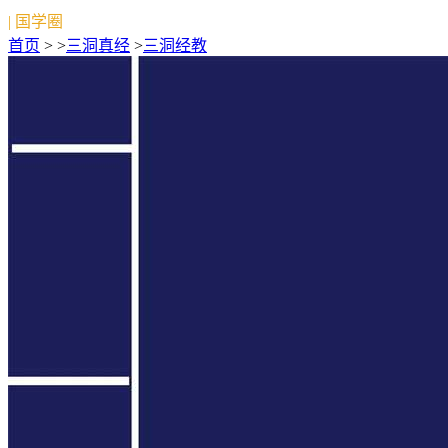
| 国学圈
首页
> >
三洞真经
>
三洞经教