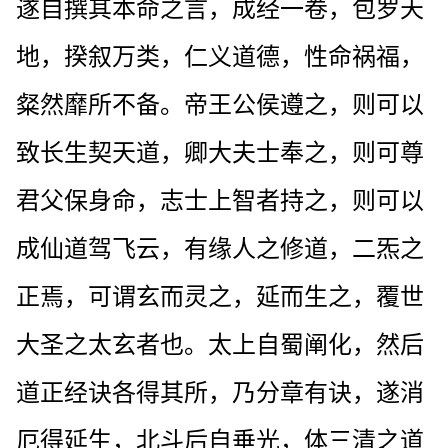
遂自撰其本命之言，成经一卷，包罗天
地，揆叙万类，仁义道德，性命祸福，
粲然靡所不备。帝王公侯遵之，则可以
致长生契天道，卿大夫士奉之，则可尊
君父保身命，志士上智者持之，则可以
成仙道驾飞云，有缘人之修道，二炁之
正焉，可谓玄而灵之，延而生之，覆世
大圣之太玄者也。太上自蜀阐化，然后
道正经诀各得其所，乃分章有诀，遂消
厄得延生，北斗后自垂光，体三清之道