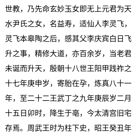
世教，乃先命玄妙玉女即无上元君为天
水尹氏之女，名益寿，适仙人李灵飞，
灵飞本皋陶之后，感其父李庆宾白日飞
升之事，精修大道，亦百余岁，当老君
未诞而升天，殷朝十八世王阳甲践祚之
十七年庚申岁，寄胎在孕，炼真八十一
年，至二十二王武丁之九年庚辰岁二月
十五日卯时，降生于亳，今太清宫旧宅
存焉。周武王时为柱下史，昭王癸丑年