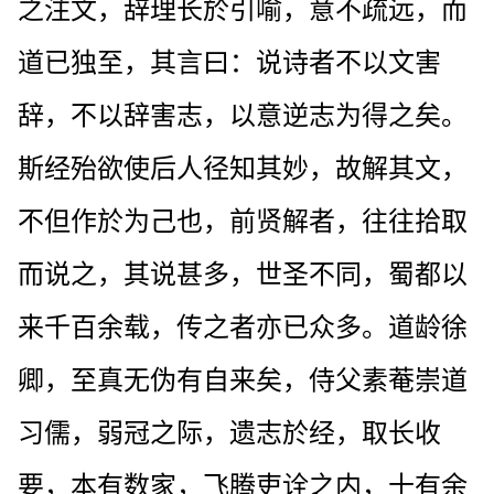
之注文，辞理长於引喻，意不疏远，而
道已独至，其言曰：说诗者不以文害
辞，不以辞害志，以意逆志为得之矣。
斯经殆欲使后人径知其妙，故解其文，
不但作於为己也，前贤解者，往往拾取
而说之，其说甚多，世圣不同，蜀都以
来千百余载，传之者亦已众多。道龄徐
卿，至真无伪有自来矣，侍父素菴崇道
习儒，弱冠之际，遗志於经，取长收
要，本有数家，飞腾吏诠之内，十有余