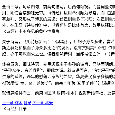
全诗三章，每章四句，前两句描写，后两句颂祝。而叠词叠句
用，则使全篇韵味无穷。《诗经》运用叠词颇为寻常，而《螽
有差别，又形成了诗意的层递：首章侧重多子兴旺；次章侧重
外，在朱熹《诗集传》中，《螽斯》是比体首篇，故用以释比。
《诗经》中不多见的象征性意象。
关于诗旨，《毛诗序》云：“《螽斯》，后妃子孙众多也，言若
斯之群处和集而子孙众多比之”的发挥，没有贯彻其“《诗》作
妃，亦不可泥而求之也。读者细咏诗词，当能得诸言外”（《
体会意象，细味诗语，先民颂祝多子多孙的诗旨，显豁而明朗
“子孙众多，言若螽斯”，即此之谓。就诗语而言，“宜尔子孙”
生命的延续，晚年的慰藉，家族的希望。华夏先民多子多福的观
地祝愿他“寿、富、多男子”。而再三颂祝“宜尔子孙”的《螽
就诗篇编排而言，前篇《国风·周南·樛木》祝贺新婚幸福，此
上一章·樛木
目录
下一章·桃夭
《诗经》目录