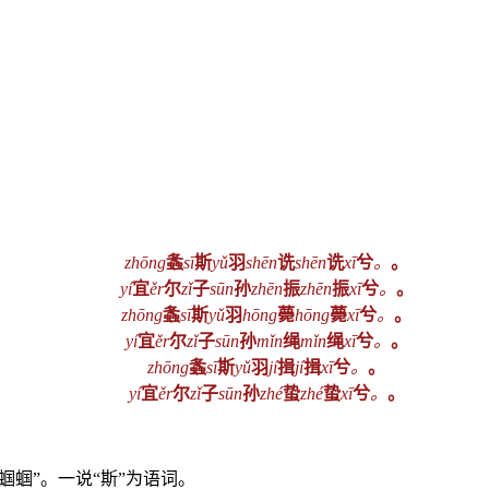
zhōng
螽
sī
斯
yǔ
羽
shēn
诜
shēn
诜
xī
兮
。
。
yí
宜
ěr
尔
zǐ
子
sūn
孙
zhēn
振
zhēn
振
xī
兮
。
。
zhōng
螽
sī
斯
yǔ
羽
hōng
薨
hōng
薨
xī
兮
。
。
yí
宜
ěr
尔
zǐ
子
sūn
孙
mǐn
绳
mǐn
绳
xī
兮
。
。
zhōng
螽
sī
斯
yǔ
羽
jí
揖
jí
揖
xī
兮
。
。
yí
宜
ěr
尔
zǐ
子
sūn
孙
zhé
蛰
zhé
蛰
xī
兮
。
。
蝈蝈”。一说“斯”为语词。