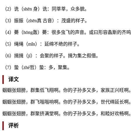
（2）诜（shēn 身）诜：同莘莘，众多貌。
（3）振振（zhēn真 古音）：茂盛的样子。
（4）薨（hōng轰）薨：很多虫飞的声音。或曰形容螽斯的齐
（5）绳绳（mǐn）：延绵不绝的样子。
（6）揖揖（jí）：会聚的样子。揖为集之假借。
（7）蛰（zhé哲）蛰：多，聚集。
译文
蝈蝈张翅膀，群集低飞翔啊。你的子孙多又多，家族正兴旺啊
蝈蝈张翅膀，群飞嗡嗡响啊。你的子孙多又多，世代绵延长啊
蝈蝈张翅膀，群聚挤满堂啊。你的子孙多又多，和睦好欢畅啊
评析