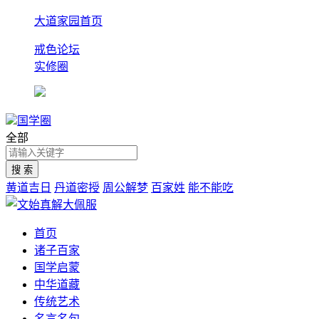
大道家园首页
戒色论坛
实修圈
国学圈
全部
黄道吉日
丹道密授
周公解梦
百家姓
能不能吃
首页
诸子百家
国学启蒙
中华道藏
传统艺术
名言名句