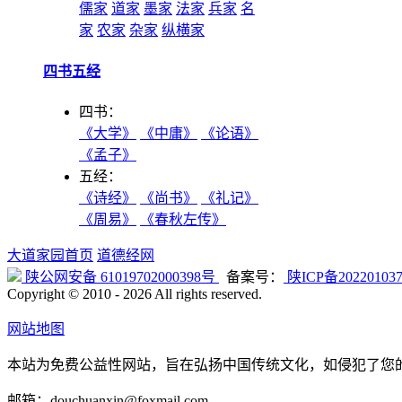
儒家
道家
墨家
法家
兵家
名
家
农家
杂家
纵横家
四书五经
四书：
《大学》
《中庸》
《论语》
《孟子》
五经：
《诗经》
《尚书》
《礼记》
《周易》
《春秋左传》
大道家园首页
道德经网
陕公网安备 61019702000398号
备案号：
陕ICP备20220103
Copyright © 2010 -
2026 All rights reserved.
网站地图
本站为免费公益性网站，旨在弘扬中国传统文化，如侵犯了您
邮箱：douchuanxin@foxmail.com