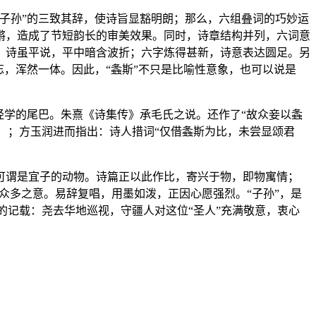
子孙”的三致其辞，使诗旨显豁明朗；那么，六组叠词的巧妙运
锵，造成了节短韵长的审美效果。同时，诗章结构并列，六词意
：诗虽平说，平中暗含波折；六字炼得甚新，诗意表达圆足。另
，浑然一体。因此，“螽斯”不只是比喻性意象，也可以说是
经学的尾巴。朱熹《诗集传》承毛氏之说。还作了“故众妾以螽
》）；方玉润进而指出：诗人措词“仅借螽斯为比，未尝显颂君
可谓是宜子的动物。诗篇正以此作比，寄兴于物，即物寓情；
聚众多之意。易辞复唱，用墨如泼，正因心愿强烈。“子孙”，是
的记载：尧去华地巡视，守疆人对这位“圣人”充满敬意，衷心