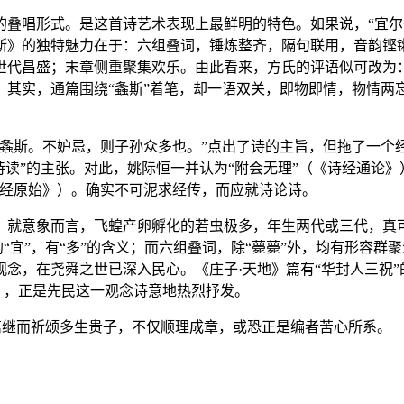
的叠唱形式。是这首诗艺术表现上最鲜明的特色。如果说，“宜尔
斯》的独特魅力在于：六组叠词，锤炼整齐，隔句联用，音韵铿
世代昌盛；末章侧重聚集欢乐。由此看来，方氏的评语似可改为
其实，通篇围绕“螽斯”着笔，却一语双关，即物即情，物情两忘
螽斯。不妒忌，则子孙众多也。”点出了诗的主旨，但拖了一个
诗读”的主张。对此，姚际恒一并认为“附会无理”（《诗经通论
诗经原始》）。确实不可泥求经传，而应就诗论诗。
。就意象而言，飞蝗产卵孵化的若虫极多，年生两代或三代，真
的“宜”，有“多”的含义；而六组叠词，除“薨薨”外，均有形容群
念，在尧舜之世已深入民心。《庄子·天地》篇有“华封人三祝”
斯》，正是先民这一观念诗意地热烈抒发。
篇继而祈颂多生贵子，不仅顺理成章，或恐正是编者苦心所系。