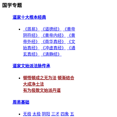
国学专题
道家十大根本经典
《周易》
《道德经》
《黄帝
阴符经》
《黄帝内经》
《黄
帝外经》
《南华真经》
《文
始真经》
《冲虚真经》
《通
玄真经》
《清静经》
道家文始派法脉传承
顿悟顿成之无为法
顿渐结合
大成净土法
有为极致文始派丹道
周易基础
无极
太极
阴阳
三才
四象
五