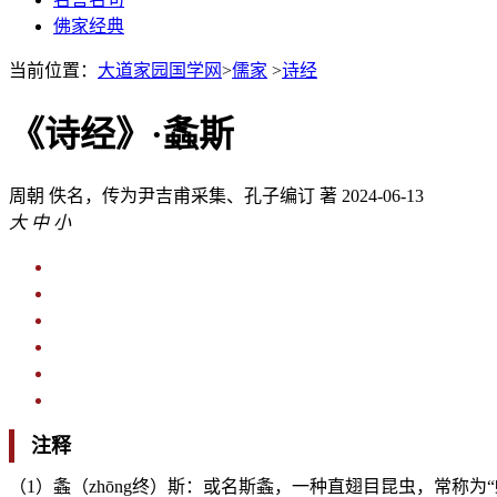
佛家经典
当前位置：
大道家园国学网
>
儒家
>
诗经
《诗经》·螽斯
周朝
佚名，传为尹吉甫采集、孔子编订 著
2024-06-13
大
中
小
注释
（1）螽（zhōng终）斯：或名斯螽，一种直翅目昆虫，常称为“