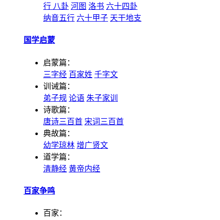
行
八卦
河图
洛书
六十四卦
纳音五行
六十甲子
天干地支
国学启蒙
启蒙篇：
三字经
百家姓
千字文
训诫篇：
弟子规
论语
朱子家训
诗歌篇：
唐诗三百首
宋词三百首
典故篇：
幼学琼林
增广贤文
道学篇：
清静经
黄帝内经
百家争鸣
百家：