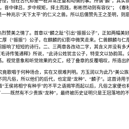
奇怪，但在古代却是一桩异常庄重和动情的事。所谓“麟”，其实
，音中律吕，步中规矩，择土而践，彬彬然动则有容仪”；《春秋
是一种兆示“天下太平”的仁义之兽。所以后儒赞先王之圣明，则
烈赞美之情了。首章以“麟之趾”引出“振振公子”，正如两幅美
仁厚（“振振”）公子，在麒麟的幻影中微笑走来。仁兽麒麟与仁
振响了短短的诗行。二、三两章各改动二字，其含义并没有多大变
辰《毛诗传笺通释》所说，“此诗公姓犹言公子，特变文以协韵耳
回荡。视觉意象和听觉效果的交汇，经了叠章的反覆唱叹，所造出
究竟歌唱于何种场合，实在又很难判明。方玉润以为此乃“美公族
同凡俗，所以他们的后代，也定是“龙种”、“麟子”。这首诗用
“王侯将相宁有种乎”的不平之语揭竿而起以后，凡俗之家便也有
了——既然有不少贵族“龙种”，最终被历史证明只是王冠落地的