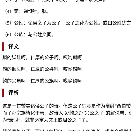
（4）定：通“顁”，额。
（5）公姓：诸侯之子为公子，公子之孙为公姓。或曰公姓犹
（6）公族：与公姓义同。
译文
麟的脚趾呵，仁厚的公子呵。哎哟麟呵！
麟的额头呵，仁厚的公姓呵。哎哟麟呵！
麟的尖角呵，仁厚的公族呵。哎哟麟呵！
评析
这是一首赞美诸侯公子的诗。但这公子究竟是作为商纣“西伯”
而子孙宗族皆化于善，故诗人以‘麟之趾’兴公之子”的解说看
为“衰世”，就非必定为文王或周公之子了。