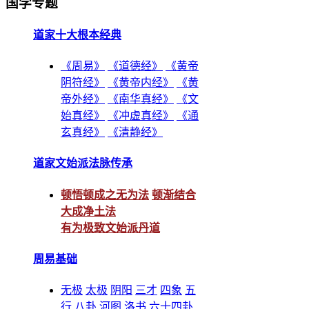
国学专题
道家十大根本经典
《周易》
《道德经》
《黄帝
阴符经》
《黄帝内经》
《黄
帝外经》
《南华真经》
《文
始真经》
《冲虚真经》
《通
玄真经》
《清静经》
道家文始派法脉传承
顿悟顿成之无为法
顿渐结合
大成净土法
有为极致文始派丹道
周易基础
无极
太极
阴阳
三才
四象
五
行
八卦
河图
洛书
六十四卦