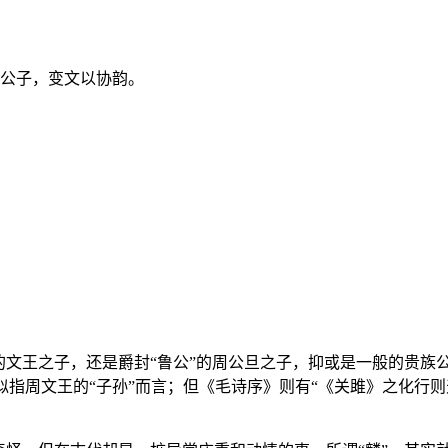
言公子，变文以协韵。
的文王之子，还是爵封“鲁公”的周公旦之子，抑或是一般的贵族
，似指周文王的“子孙”而言；但《毛诗序》则有“《关雎》之化行