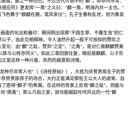
就是糜，鹿之一种而已。不过古代传说中的“麟”，却非同寻常：
感应符》更发挥“一角”之义曰：“麟一角，明海内共一主也。”
眉飞色舞于“麒麟在圃，鸾凤来仪”；孔子生春秋乱世，则为鲁哀
好画面的化出和叠印：眼间刚出现那“不践生草、不履生虫”的仁
厚公子，由此交相辉映，令人油然升起一股不可按抑的赞叹之
化：由“麟”之趾，赞到“之定”、“之角”，是对仁兽麒麟赞美
。公族与公姓亦同义”。如此三章回旋往复，眼前是麒麟、公子形
的正是这样一种兴奋、热烈的画意和诗情。
龙种尽非常人也”（《诗经原始》），大抵为庆贺贵族生子的赞
于恭贺贵族得子的场合，大约正能满足那些王公大人的虚荣、自
了愿得“麟子”的希冀。在这样的背景上反观“麟之趾”，则能与
不肖“跳蚤”；那么凡俗之家，就也能崛起叱咤风云的一代“麟