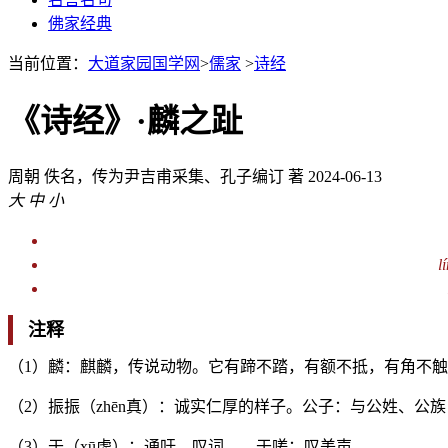
佛家经典
当前位置：
大道家园国学网
>
儒家
>
诗经
《诗经》·麟之趾
周朝
佚名，传为尹吉甫采集、孔子编订 著
2024-06-13
大
中
小
l
注释
（1）麟：麒麟，传说动物。它有蹄不踏，有额不抵，有角不
（2）振振（zhēn真）：诚实仁厚的样子。公子：与公姓、公
（3）于（xū虚）：通吁，叹词。 于嗟：叹美声。