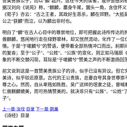
赞美贵族公子，而以“麟”起兴，这在今天的读者，或许会感到
据汉刘向《说苑》称，“麒麟，麕身牛尾，圜头一角，含信怀义
《荀子》亦云：“古之王者，其政好生恶杀，麟在郊野。”大抵
公之“获麟”而泣，以为麟出非时也。
明白了“麟”在古人心目中的尊崇地位，即可把握此诗所传达的热
兽麒麟，悠闲地行走在绿野翠林，却又恍然流动，化作了一位
情。于是“于嗟麟兮”的赞语，便带着全部热情冲口而出，刹那间
的复沓；至于“公子”、“公姓”、“公族”的变化，则正如马瑞
象的不断交替闪现，耳际是“于嗟麟兮”赞美之声的不断激扬
前文说到这是一首赞美贵族公子的诗，似乎已没有异议。但它
美诗，似乎较近原意。古代的王公贵族，总要自夸其身世尊崇不
尊之心。然而，自从卑贱如陈胜、吴广这样的氓隶之徒，曾喊着
仁兽麒麟媲美，而可热情赞美的，就决非只有“公族”、“公姓”
子”。
上一章·汝坟
目录
下一章·鹊巢
《诗经》目录