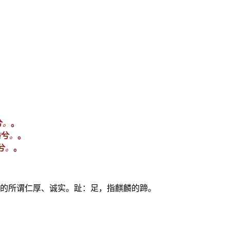
兮
。
。
ī
兮
。
。
兮
。
。
族的所谓仁厚、诚实。趾：足，指麒麟的蹄。