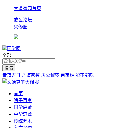
大道家园首页
戒色论坛
实修圈
国学圈
全部
黄道吉日
丹道密授
周公解梦
百家姓
能不能吃
首页
诸子百家
国学启蒙
中华道藏
传统艺术
名言名句