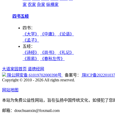
家
农家
杂家
纵横家
四书五经
四书：
《大学》
《中庸》
《论语》
《孟子》
五经：
《诗经》
《尚书》
《礼记》
《周易》
《春秋左传》
大道家园首页
道德经网
陕公网安备 61019702000398号
备案号：
陕ICP备20220103
Copyright © 2010 -
2026 All rights reserved.
网站地图
本站为免费公益性网站，旨在弘扬中国传统文化，如侵犯了您
邮箱：douchuanxin@foxmail.com