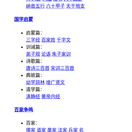
纳音五行
六十甲子
天干地支
国学启蒙
启蒙篇：
三字经
百家姓
千字文
训诫篇：
弟子规
论语
朱子家训
诗歌篇：
唐诗三百首
宋词三百首
典故篇：
幼学琼林
增广贤文
道学篇：
清静经
黄帝内经
百家争鸣
百家：
儒家
道家
墨家
法家
兵家
名