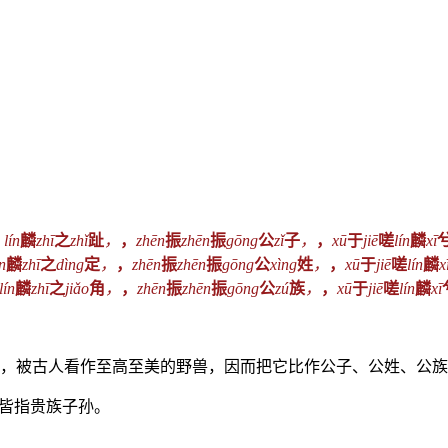
lín
麟
zhī
之
zhǐ
趾
，
，
zhēn
振
zhēn
振
gōng
公
zǐ
子
，
，
xū
于
jiē
嗟
lín
麟
xī
ín
麟
zhī
之
dìng
定
，
，
zhēn
振
zhēn
振
gōng
公
xìng
姓
，
，
xū
于
jiē
嗟
lín
麟
x
lín
麟
zhī
之
jiǎo
角
，
，
zhēn
振
zhēn
振
gōng
公
zú
族
，
，
xū
于
jiē
嗟
lín
麟
xī
触，被古人看作至高至美的野兽，因而把它比作公子、公姓、公
族皆指贵族子孙。