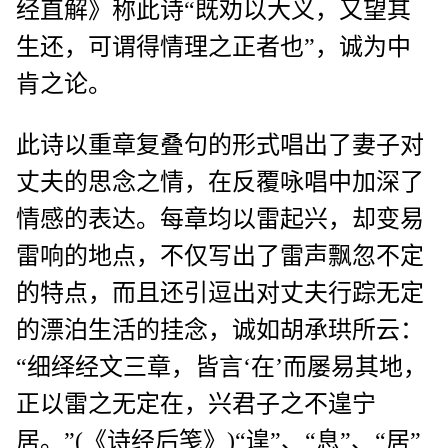
经直解》称此诗“既劝以大义，又望其
生还，可谓得情理之正者也”，诚为中
肯之论。
此诗以重章复叠句的形式唱出了妻子对
丈夫的思念之情，在反覆咏唱中加深了
情感的表达。每章均以雷起兴，却变易
雷响的地点，不仅写出了雷声飘忽不定
的特点，而且还引逗出对丈夫行踪无定
的漂泊生活的挂念，诚如胡承珙所云：
“细绎经文三章，皆言‘在’而屡易其地，
正以雷之无定在，兴君子之不遑宁
居。”(《诗经后笺》)“遑”、“息”、“居”