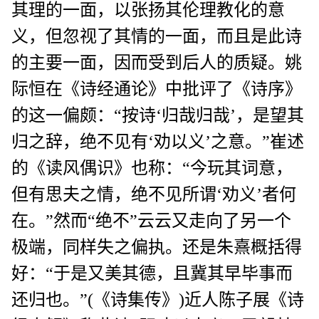
其理的一面，以张扬其伦理教化的意
义，但忽视了其情的一面，而且是此诗
的主要一面，因而受到后人的质疑。姚
际恒在《诗经通论》中批评了《诗序》
的这一偏颇：“按诗‘归哉归哉’，是望其
归之辞，绝不见有‘劝以义’之意。”崔述
的《读风偶识》也称：“今玩其词意，
但有思夫之情，绝不见所谓‘劝义’者何
在。”然而“绝不”云云又走向了另一个
极端，同样失之偏执。还是朱熹概括得
好：“于是又美其德，且冀其早毕事而
还归也。”(《诗集传》)近人陈子展《诗