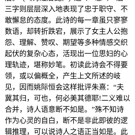
三字则层层深入地表现了忠于职守、不
敢懈怠的态度。此诗的每一章虽只寥寥
数语，却转折跌宕，展示了女主人公抱
怨、理解、赞叹、期望等多种情感交织
起伏的复杂心态，活现出一位思妇的心
理轨迹，堪称妙笔。初读此诗会不得要
领，或以偏概全，产生上文所述的岐
见，因而姚际恒会这样批评朱熹：“夫
冀其归，可也，何必美其德耶!二义难以
合并，诗人语意断不如是。”殊不知诗
作为心灵的自白，断不是非此即彼的逻
辑推理，可以说诗人之语正当如是。此