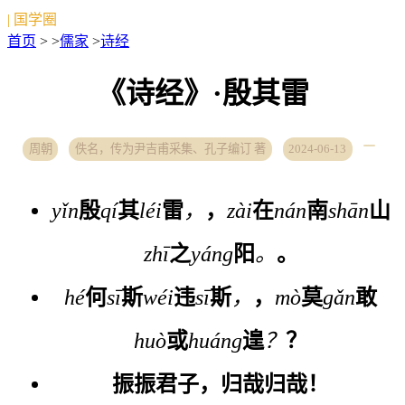
| 国学圈
首页
> >
儒家
>
诗经
《诗经》·殷其雷
周朝
佚名，传为尹吉甫采集、孔子编订 著
2024-06-13
yǐn
殷
qí
其
léi
雷
，
，
zài
在
nán
南
shān
山
zhī
之
yáng
阳
。
。
hé
何
sī
斯
wéi
违
sī
斯
，
，
mò
莫
gǎn
敢
huò
或
huáng
遑
？
？
振
振
君
子
，
归
哉
归
哉
！