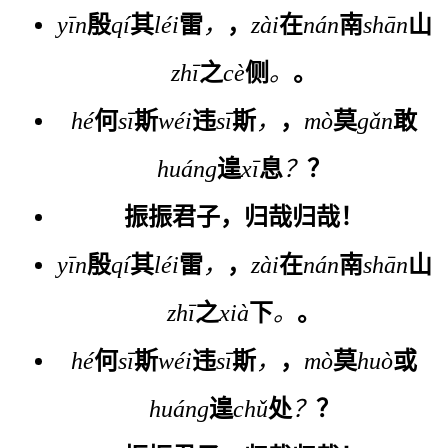
yīn
殷
qí
其
léi
雷
，
，
zài
在
nán
南
shān
山
zhī
之
cè
侧
。
。
hé
何
sī
斯
wéi
违
sī
斯
，
，
mò
莫
gǎn
敢
huáng
遑
xī
息
？
？
振
振
君
子
，
归
哉
归
哉
！
yīn
殷
qí
其
léi
雷
，
，
zài
在
nán
南
shān
山
zhī
之
xià
下
。
。
hé
何
sī
斯
wéi
违
sī
斯
，
，
mò
莫
huò
或
huáng
遑
chǔ
处
？
？