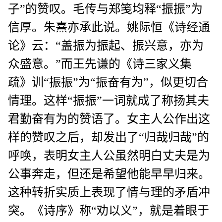
子”的赞叹。毛传与郑笺均释“振振”为
信厚。朱熹亦承此说。姚际恒《诗经通
论》云：“盖振为振起、振兴意，亦为
众盛意。”而王先谦的《诗三家义集
疏》训“振振”为“振奋有为”，似更切合
情理。这样“振振”一词就成了称扬其夫
君勤奋有为的赞语了。女主人公作出这
样的赞叹之后，却发出了“归哉归哉”的
呼唤，表明女主人公虽然明白丈夫是为
公事奔走，但还是希望他能早早归来。
这种转折实质上表现了情与理的矛盾冲
突。《诗序》称“劝以义”，就是着眼于