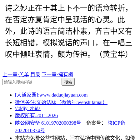
诗之妙正在于其上下不一的语意转折，
在否定亦复肯定中呈现活的心灵。此
外，此诗的语言简洁朴素，齐言中又有
长短相错，模拟说话的声口，在一唱三
叹中倾吐衷情，颇为传神。（黄宝华）
上一章·羔羊
目录
下一章·摽有梅
搜索
[大道家园]:www.dadaojiayuan.com
微信关注:文始法脉（微信号:wenshifamai）
\/:ddjy_zhida
版权所有:2011-
2026
陕公网安备 61019702000398号
备案号：
陕ICP备
2022010374号
本站为免费公益性网站，旨在弘扬中国传统文化，如侵