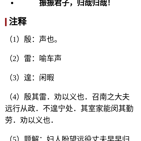
振
振
君
子
，
归
哉
归
哉
！
注释
（1）殷：声也。
（2）雷：喻车声
（3）遑：闲暇
（4）殷其雷．劝以义也．召南之大夫
远行从政．不遑宁处．其室家能闵其勤
劳．劝以义也．
（5）题解：妇人盼望远役丈夫早早归