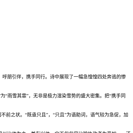
，呼朋引伴，携手同行。诗中展现了一幅急惶惶四处奔逃的惨
”为“雨雪其霏”，无非是极力渲染雪势的盛大密集。把“携手同
不前之状。“既亟只且”，“只且”为语助词，语气较为急促，加