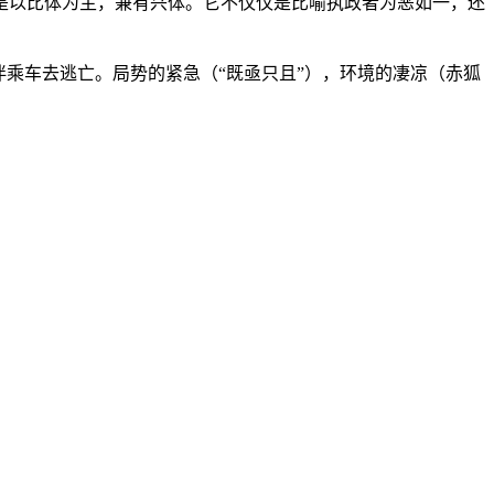
是以比体为主，兼有兴体。它不仅仅是比喻执政者为恶如一，还
乘车去逃亡。局势的紧急（“既亟只且”），环境的凄凉（赤狐