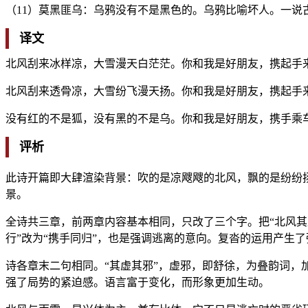
（11）莫黑匪乌：乌鸦没有不是黑色的。乌鸦比喻坏人。一说
译文
北风刮来冰样凉，大雪漫天白茫茫。你和我是好朋友，携起手
北风刮来透骨凉，大雪纷飞漫天扬。你和我是好朋友，携起手
没有红的不是狐，没有黑的不是乌。你和我是好朋友，携手乘
评析
此诗开篇即大肆渲染背景：吹的是凉飕飕的北风，飘的是纷纷
景。
全诗共三章，前两章内容基本相同，只改了三个字。把“北风其凉
行”改为“携手同归”，也是强调逃离的意向。复沓的运用产生
诗各章末二句相同。“其虚其邪”，虚邪，即舒徐，为叠韵词，加
强了局势的紧迫感。语言富于变化，而形象更加生动。