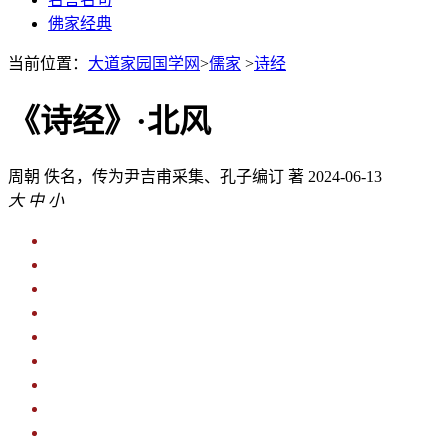
佛家经典
当前位置：
大道家园国学网
>
儒家
>
诗经
《诗经》·北风
周朝
佚名，传为尹吉甫采集、孔子编订 著
2024-06-13
大
中
小