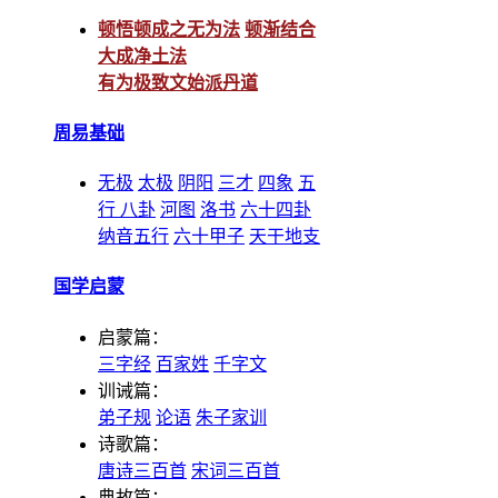
顿悟顿成之无为法
顿渐结合
大成净土法
有为极致文始派丹道
周易基础
无极
太极
阴阳
三才
四象
五
行
八卦
河图
洛书
六十四卦
纳音五行
六十甲子
天干地支
国学启蒙
启蒙篇：
三字经
百家姓
千字文
训诫篇：
弟子规
论语
朱子家训
诗歌篇：
唐诗三百首
宋词三百首
典故篇：