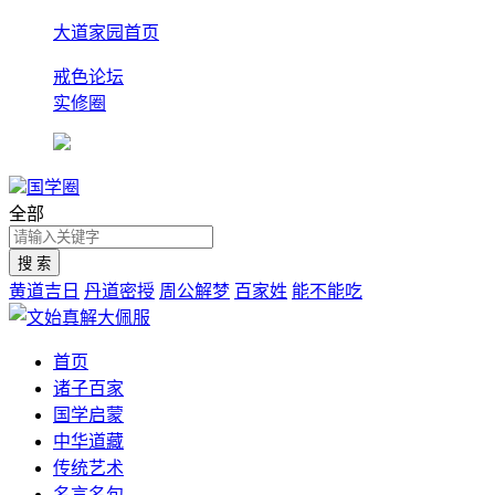
大道家园首页
戒色论坛
实修圈
国学圈
全部
黄道吉日
丹道密授
周公解梦
百家姓
能不能吃
首页
诸子百家
国学启蒙
中华道藏
传统艺术
名言名句