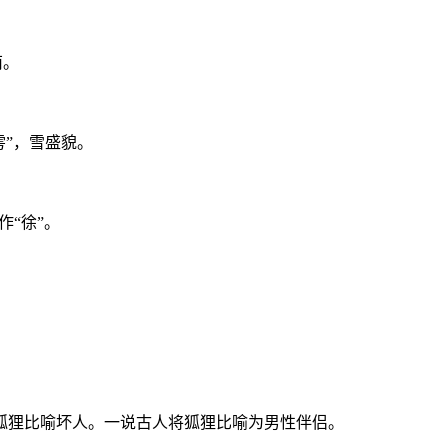
南。
雱”，雪盛貌。
作“徐”。
狐狸比喻坏人。一说古人将狐狸比喻为男性伴侣。