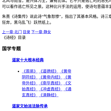
北风与雨雪，是兴体为主，兼有比体。它不只是逃亡时的恶劣
可以看作逃亡所见之景。这种比兴手法的运用，使诗句意蕴丰
朱熹《诗集传》说此诗“气象愁惨”，指出了其基本风格。诗三
狂奔，黑乌乱飞）跃然纸上。
上一章·北门
目录
下一章·静女
《诗经》目录
国学专题
道家十大根本经典
《周易》
《道德经》
《黄帝
阴符经》
《黄帝内经》
《黄
帝外经》
《南华真经》
《文
始真经》
《冲虚真经》
《通
玄真经》
《清静经》
道家文始派法脉传承