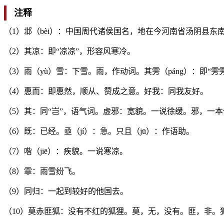
注释
（1）邶（bèi）：中国周代诸侯国名，地在今河南省汤阴县东
（2）其凉：即“凉凉”，形容风寒冷。
（3）雨（yù）雪：下雪。雨，作动词。其雱（páng）：即“雱
（4）惠而：即惠然，顺从、赞成之意。好我：同我友好。
（5）其：同“岂”，语气词。虚邪：宽貌。一说徐缓。邪，一本
（6）既：已经。亟（jí）：急。只且（jū）：作语助。
（7）喈（jiē）：疾貌。一说寒凉。
（8）霏：雨雪纷飞。
（9）同归：一起到较好的他国去。
（10）莫赤匪狐：没有不红的狐狸。莫，无，没有。匪，非。