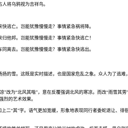
古人将乌鸦视为吉祥鸟。
来快逃亡。岂能犹豫慢慢走？事情紧急祸将降。
来归他邦。岂能犹豫慢慢走？事情紧急快逃亡！
车同离去。岂能犹豫慢慢走？事情紧急快逃出。
扬扬的雪。这既是实时描述，也是国家危乱之象。众人为了逃难
”改为“北风其喈”，意在反覆强调北风的寒凉。而改“雨雪其雱
了强烈的艺术效果。
上二“其”字。语气更加宽缓，形象地表现同行者委蛇退让、徘徊