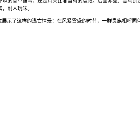
环境的简单描写，还是用来比喻当时的虐政。后面赤狐、黑乌则
富，耐人玩味。
章展示了这样的逃亡情景：在风紧雪盛的时节，一群贵族相呼同伴