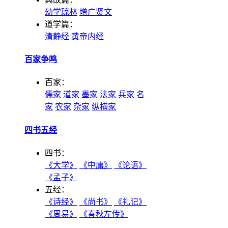
幼学琼林
增广贤文
道学篇：
清静经
黄帝内经
百家争鸣
百家：
儒家
道家
墨家
法家
兵家
名
家
农家
杂家
纵横家
四书五经
四书：
《大学》
《中庸》
《论语》
《孟子》
五经：
《诗经》
《尚书》
《礼记》
《周易》
《春秋左传》