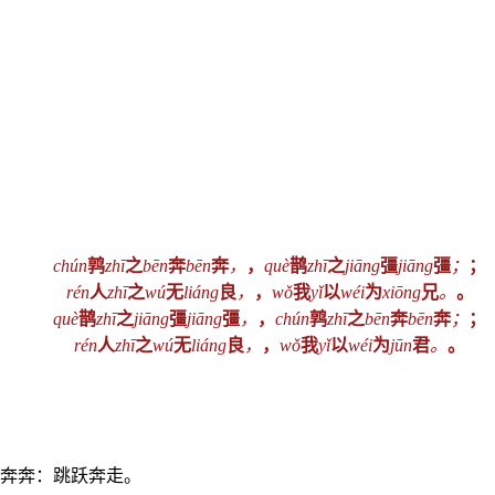
chún
鹑
zhī
之
bēn
奔
bēn
奔
，
，
què
鹊
zhī
之
jiāng
彊
jiāng
彊
；
；
rén
人
zhī
之
wú
无
liáng
良
，
，
wǒ
我
yǐ
以
wéi
为
xiōng
兄
。
。
què
鹊
zhī
之
jiāng
彊
jiāng
彊
，
，
chún
鹑
zhī
之
bēn
奔
bēn
奔
；
；
rén
人
zhī
之
wú
无
liáng
良
，
，
wǒ
我
yǐ
以
wéi
为
jūn
君
。
。
。奔奔：跳跃奔走。