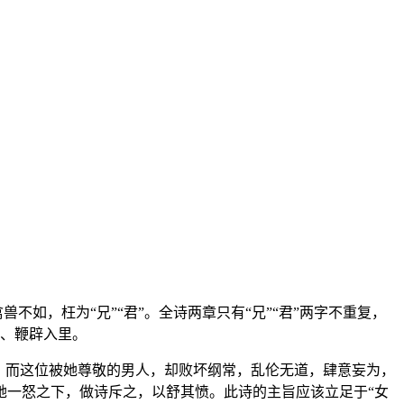
如，枉为“兄”“君”。全诗两章只有“兄”“君”两字不重复，
切、鞭辟入里。
。而这位被她尊敬的男人，却败坏纲常，乱伦无道，肆意妄为，
她一怒之下，做诗斥之，以舒其愤。此诗的主旨应该立足于“女