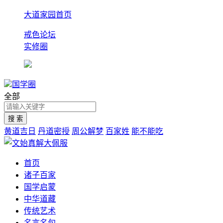
大道家园首页
戒色论坛
实修圈
国学圈
全部
黄道吉日
丹道密授
周公解梦
百家姓
能不能吃
首页
诸子百家
国学启蒙
中华道藏
传统艺术
名言名句