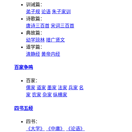
训诫篇：
弟子规
论语
朱子家训
诗歌篇：
唐诗三百首
宋词三百首
典故篇：
幼学琼林
增广贤文
道学篇：
清静经
黄帝内经
百家争鸣
百家：
儒家
道家
墨家
法家
兵家
名
家
农家
杂家
纵横家
四书五经
四书：
《大学》
《中庸》
《论语》