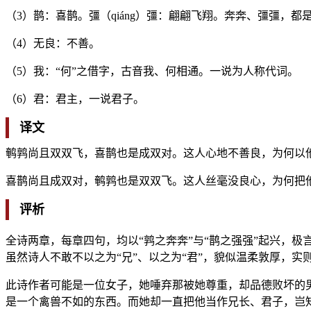
（3）鹊：喜鹊。彊（qiáng）彊：翩翩飞翔。奔奔、彊彊，
（4）无良：不善。
（5）我：“何”之借字，古音我、何相通。一说为人称代词。
（6）君：君主，一说君子。
译文
鹌鹑尚且双双飞，喜鹊也是成双对。这人心地不善良，为何以
喜鹊尚且成双对，鹌鹑也是双双飞。这人丝毫没良心，为何把
评析
全诗两章，每章四句，均以“鹑之奔奔”与“鹊之强强”起兴，极
虽然诗人不敢不以之为“兄”、以之为“君”，貌似温柔敦厚，实
此诗作者可能是一位女子，她唾弃那被她尊重，却品德败坏的
是一个禽兽不如的东西。而她却一直把他当作兄长、君子，岂