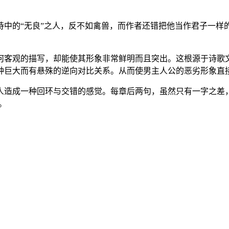
中的“无良”之人，反不如禽兽，而作者还错把他当作君子一样的
。
何客观的描写，却能使其形象非常鲜明而且突出。这根源于诗歌
种巨大而有悬殊的逆向对比关系。从而使男主人公的恶劣形象直
人造成一种回环与交错的感觉。每章后两句，虽然只有一字之差
。