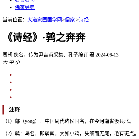
佛家经典
当前位置：
大道家园国学网
>
儒家
>
诗经
《诗经》·鹑之奔奔
周朝
佚名，传为尹吉甫采集、孔子编订 著
2024-06-13
大
中
小
注释
（1）鄘（yōng）：中国周代诸侯国名，在今河南省汲县北。
（2）鹑：鸟名，即鹌鹑。大如小鸡，头细而无尾，毛有斑点