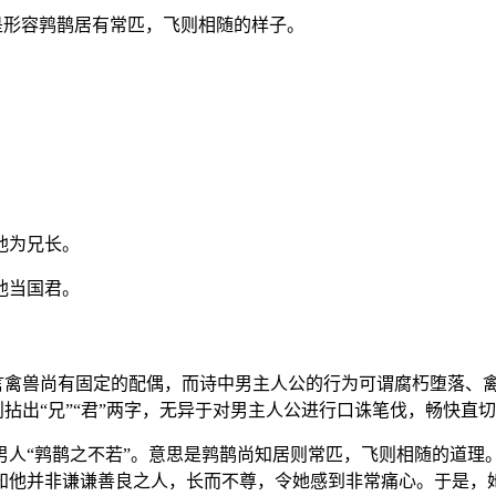
都是形容鹑鹊居有常匹，飞则相随的样子。
他为兄长。
他当国君。
言禽兽尚有固定的配偶，而诗中男主人公的行为可谓腐朽堕落、禽兽不
则拈出“兄”“君”两字，无异于对男主人公进行口诛笔伐，畅快直
男人“鹑鹊之不若”。意思是鹑鹊尚知居则常匹，飞则相随的道理
知他并非谦谦善良之人，长而不尊，令她感到非常痛心。于是，