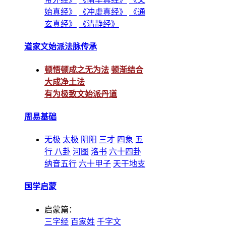
始真经》
《冲虚真经》
《通
玄真经》
《清静经》
道家文始派法脉传承
顿悟顿成之无为法
顿渐结合
大成净土法
有为极致文始派丹道
周易基础
无极
太极
阴阳
三才
四象
五
行
八卦
河图
洛书
六十四卦
纳音五行
六十甲子
天干地支
国学启蒙
启蒙篇：
三字经
百家姓
千字文