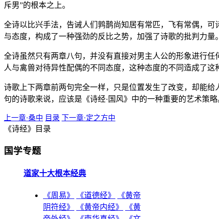
斥男”的根本之上。
全诗以比兴手法，告诫人们鹑鹊尚知居有常匹，飞有常偶，可诗
与态度，构成了一种强劲的反比之势，加强了诗歌的批判力量
全诗虽然只有两章八句，并没有直接对男主人公的形象进行任
人与禽兽对待异性配偶的不同态度，这种态度的不同造成了这
诗歌上下两章前两句完全一样，只是位置发生了改变，却能给
句的诗歌来说，应该是《诗经·国风》中的一种重要的艺术策略
上一章·桑中
目录
下一章·定之方中
《诗经》目录
国学专题
道家十大根本经典
《周易》
《道德经》
《黄帝
阴符经》
《黄帝内经》
《黄
帝外经》
《南华真经》
《文