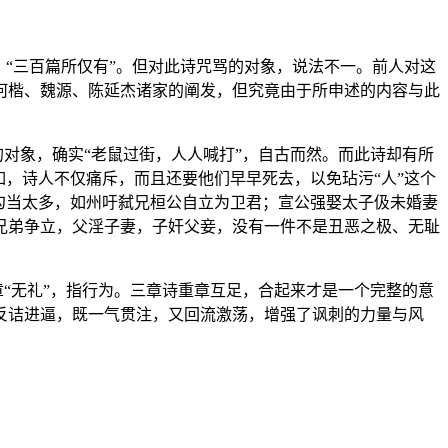
“三百篇所仅有”。但对此诗咒骂的对象，说法不一。前人对这
何楷、魏源、陈延杰诸家的阐发，但究竟由于所申述的内容与此
的对象，确实“老鼠过街，人人喊打”，自古而然。而此诗却有所
，诗人不仅痛斥，而且还要他们早早死去，以免玷污“人”这个
勾当太多，如州吁弑兄桓公自立为卫君；宣公强娶太子伋未婚妻
兄弟争立，父淫子妻，子奸父妾，没有一件不是丑恶之极、无耻
章“无礼”，指行为。三章诗重章互足，合起来才是一个完整的意
反诘进逼，既一气贯注，又回流激荡，增强了讽刺的力量与风