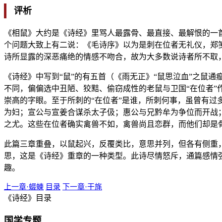
评析
《相鼠》大约是《诗经》里骂人最露骨、最直接、最解恨的一首
个问题大致上有二说：《毛诗序》以为是刺在位者无礼仪，郑
诗所显露的深恶痛绝的情感不吻合，故为大多数说诗者所不取
《诗经》中写到“鼠”的有五首（《雨无正》“鼠思泣血”之鼠
不同，偏偏选中丑陋、狡黠、偷窃成性的老鼠与卫国“在位者”
崇高的字眼。至于所刺的“在位者”是谁，所刺何事，虽曾有
为妇；宣公与宣姜合谋杀太子伋；惠公与兄黔牟为争位而开战
之尤。这些在位者确实禽兽不如，禽兽尚且恋群，而他们却是
此篇三章重叠，以鼠起兴，反覆类比，意思并列，但各有侧重，
思，这是《诗经》重章的一种类型。此诗尽情怒斥，通篇感情
趣。
上一章·蝃蝀
目录
下一章·干旄
《诗经》目录
国学专题