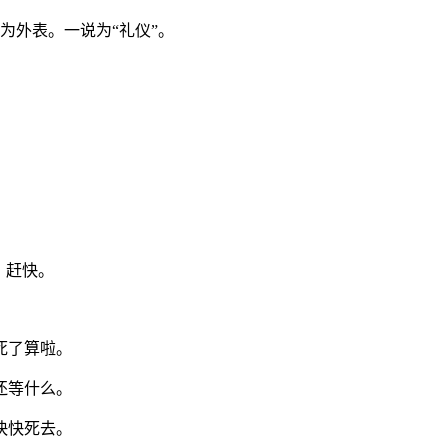
为外表。一说为“礼仪”。
，赶快。
死了算啦。
还等什么。
快快死去。