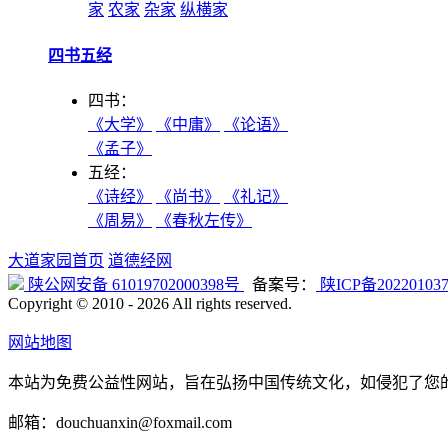
家
农家
杂家
纵横家
四书五经
四书：
《大学》
《中庸》
《论语》
《孟子》
五经：
《诗经》
《尚书》
《礼记》
《周易》
《春秋左传》
大道家园首页
道德经网
陕公网安备 61019702000398号
备案号：
陕ICP备20220103
Copyright © 2010 -
2026 All rights reserved.
网站地图
本站为免费公益性网站，旨在弘扬中国传统文化，如侵犯了您
邮箱：douchuanxin@foxmail.com