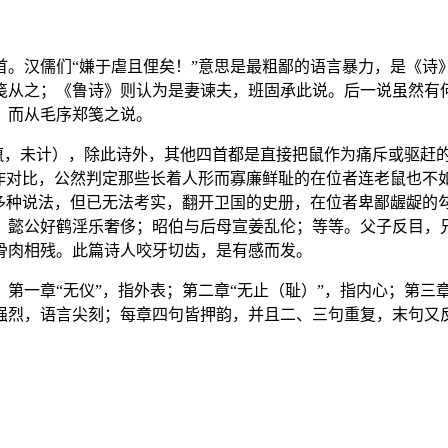
。汉儒们“嫌于虐且俚矣！”意思是最粗鄙的语言暴力，是《诗》
笺从之；《鲁诗》则认为是妻谏夫，班固承此说。后一说虽然有
，而从毛序郑笺之说。
通癙，未计），除此诗外，其他四首都是直接把鼠作为痛斥或驱赶
作对比，公然判定那些长着人形而寡廉鲜耻的在位者连老鼠也不如
过多种说法，但已无法考实，翻开卫国的史册，在位者卑鄙龌龊的
；懿公好鹤淫乐奢侈；昭伯与后母宣姜乱伦；等等。父子反目，
骨肉相残。此篇诗人咬牙切齿，是有感而发。
第一章“无仪”，指外表；第二章“无止（耻）”，指内心；第三
强烈，语言尖刻；每章四句皆押韵，并且二、三句重复，末句又