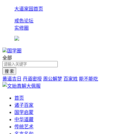
大道家园首页
戒色论坛
实修圈
国学圈
全部
黄道吉日
丹道密授
周公解梦
百家姓
能不能吃
首页
诸子百家
国学启蒙
中华道藏
传统艺术
名言名句