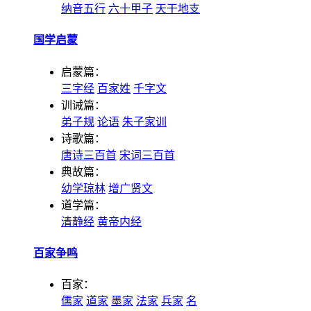
纳音五行
六十甲子
天干地支
国学启蒙
启蒙篇：
三字经
百家姓
千字文
训诫篇：
弟子规
论语
朱子家训
诗歌篇：
唐诗三百首
宋词三百首
典故篇：
幼学琼林
增广贤文
道学篇：
清静经
黄帝内经
百家争鸣
百家：
儒家
道家
墨家
法家
兵家
名