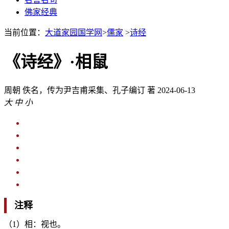
佛家经典
当前位置：
大道家园国学网
>
儒家
>
诗经
《诗经》·相鼠
周朝
佚名，传为尹吉甫采集、孔子编订 著
2024-06-13
大
中
小
注释
（1）相：视也。