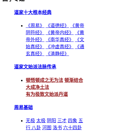
道家十大根本经典
《周易》
《道德经》
《黄帝
阴符经》
《黄帝内经》
《黄
帝外经》
《南华真经》
《文
始真经》
《冲虚真经》
《通
玄真经》
《清静经》
道家文始派法脉传承
顿悟顿成之无为法
顿渐结合
大成净土法
有为极致文始派丹道
周易基础
无极
太极
阴阳
三才
四象
五
行
八卦
河图
洛书
六十四卦