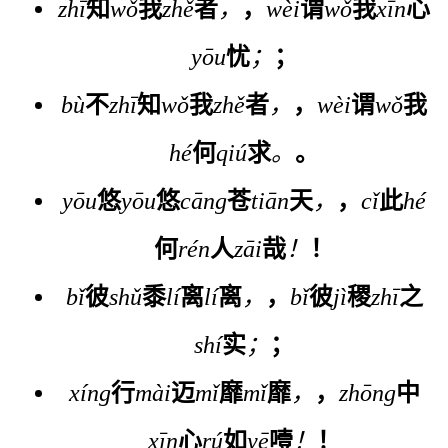
zhī
知
wǒ
我
zhě
者
，
，
wèi
谓
wǒ
我
xīn
心
yōu
忧
；
；
bù
不
zhī
知
wǒ
我
zhě
者
，
，
wèi
谓
wǒ
我
hé
何
qiú
求
。
。
yōu
悠
yōu
悠
cāng
苍
tiān
天
，
，
cǐ
此
hé
何
rén
人
zāi
哉
！
！
bǐ
彼
shǔ
黍
lí
离
lí
离
，
，
bǐ
彼
jì
稷
zhī
之
shí
实
；
；
xíng
行
mài
迈
mǐ
靡
mǐ
靡
，
，
zhōng
中
xīn
心
rú
如
yē
噎
！
！