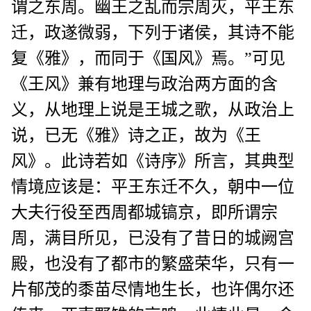
谓之东周。幽王之乱而宗周灭，平王东
迁，政遂微弱，下列于诸侯，其诗不能
复《雅》，而同于《国风》焉。”可见
《王风》兼有地理与政治两方面的含
义，从地理上说是王城之歌，从政治上
说，已无《雅》诗之正，故为《王
风》。此诗若如《诗序》所言，其典型
情境应该是：平王东迁不久，朝中一位
大夫行役至西周都城镐京，即所谓宗
周，满目所见，已没有了昔日的城阙宫
殿，也没有了都市的繁盛荣华，只有一
片郁茂的黍苗尽情地生长，也许偶尔还