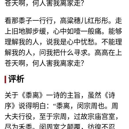
苍天啊，何人害我离家走？
看那黍子一行行，高粱穗儿红彤彤。走
上旧地脚步缓，心中如噎一般痛。能够
理解我的人，说我是心中忧愁。不能理
解我的人，问我把什么寻求。高高在上
苍天啊，何人害我离家走？
评析
关于《黍离》一诗的主旨，虽然《诗
序》说得明白：“黍离，闵宗周也。周
大夫行役，至于宗周，过故宗庙宫室，
尽为禾黍。闵周室之颠覆，彷徨不忍