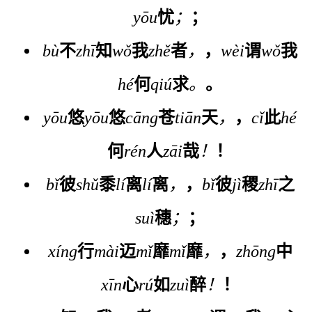
yōu
忧
；
；
bù
不
zhī
知
wǒ
我
zhě
者
，
，
wèi
谓
wǒ
我
hé
何
qiú
求
。
。
yōu
悠
yōu
悠
cāng
苍
tiān
天
，
，
cǐ
此
hé
何
rén
人
zāi
哉
！
！
bǐ
彼
shǔ
黍
lí
离
lí
离
，
，
bǐ
彼
jì
稷
zhī
之
suì
穗
；
；
xíng
行
mài
迈
mǐ
靡
mǐ
靡
，
，
zhōng
中
xīn
心
rú
如
zuì
醉
！
！