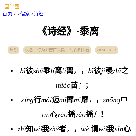
| 国学圈
首页
> >
儒家
>
诗经
《诗经》·黍离
周朝
佚名，传为尹吉甫采集、孔子编订 著
2024-06-13
bǐ
彼
shǔ
黍
lí
离
lí
离
，
，
bǐ
彼
jì
稷
zhī
之
miáo
苗
；
；
xíng
行
mài
迈
mǐ
靡
mǐ
靡
，
，
zhōng
中
xīn
心
yáo
摇
yáo
摇
！
！
zhī
知
wǒ
我
zhě
者
，
，
wèi
谓
wǒ
我
xīn
心