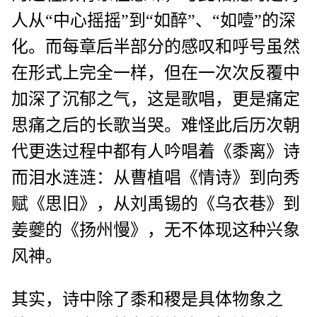
人从“中心摇摇”到“如醉”、“如噎”的深
化。而每章后半部分的感叹和呼号虽然
在形式上完全一样，但在一次次反覆中
加深了沉郁之气，这是歌唱，更是痛定
思痛之后的长歌当哭。难怪此后历次朝
代更迭过程中都有人吟唱着《黍离》诗
而泪水涟涟：从曹植唱《情诗》到向秀
赋《思旧》，从刘禹锡的《乌衣巷》到
姜夔的《扬州慢》，无不体现这种兴象
风神。
其实，诗中除了黍和稷是具体物象之