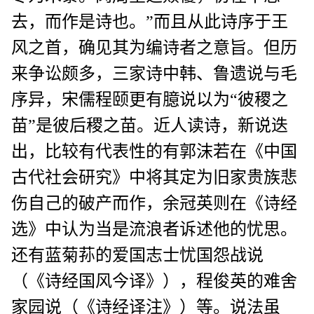
去，而作是诗也。”而且从此诗序于王
风之首，确见其为编诗者之意旨。但历
来争讼颇多，三家诗中韩、鲁遗说与毛
序异，宋儒程颐更有臆说以为“彼稷之
苗”是彼后稷之苗。近人读诗，新说迭
出，比较有代表性的有郭沫若在《中国
古代社会研究》中将其定为旧家贵族悲
伤自己的破产而作，余冠英则在《诗经
选》中认为当是流浪者诉述他的忧思。
还有蓝菊荪的爱国志士忧国怨战说
（《诗经国风今译》），程俊英的难舍
家园说（《诗经译注》）等。说法虽