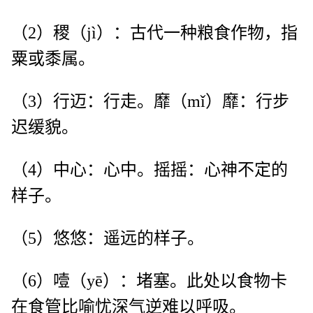
（2）稷（jì）：古代一种粮食作物，指
粟或黍属。
（3）行迈：行走。靡（mǐ）靡：行步
迟缓貌。
（4）中心：心中。摇摇：心神不定的
样子。
（5）悠悠：遥远的样子。
（6）噎（yē）：堵塞。此处以食物卡
在食管比喻忧深气逆难以呼吸。