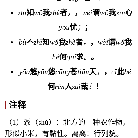
zhī
知
wǒ
我
zhě
者
，
，
wèi
谓
wǒ
我
xīn
心
yōu
忧
；
；
bù
不
zhī
知
wǒ
我
zhě
者
，
，
wèi
谓
wǒ
我
hé
何
qiú
求
。
。
yōu
悠
yōu
悠
cāng
苍
tiān
天
，
，
cǐ
此
hé
何
rén
人
zāi
哉
！
！
注释
（1）黍（shǔ）：北方的一种农作物，
形似小米，有黏性。离离：行列貌。