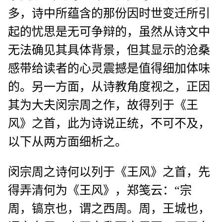
多，诗中所蕴含的那份因时世变迁所引
起的忧思是无可争辩的，虽然从诗文中
无法确见其具体背景，但其显示的沧桑
感带给读者的心灵震撼是值得细加体味
的。另一方面，从诗教角度视之，正因
其为大夫闵宗周之作，故得列于《王
风》之首，此为诗说正统，不可不及，
以下从两方面细析之。
闵宗周之诗何以列于《王风》之首，先
得弄清何为《王风》，郑笺云：“宗
周，镐京也，谓之西周。周，王城也，