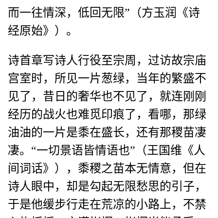
而一往情深，低回无限”（方玉润《诗
经原始》）。
诗首章写诗人行役至宗周，过访故宗庙
宫室时，所见一片葱绿，当年的繁盛不
见了，昔日的奢华也不见了，就连刚刚
经历的战火也难觅印痕了，看哪，那绿
油油的一片是黍在盛长，还有那稷苗凄
凄。“一切景语皆情语也”（王国维《人
间词话》），黍稷之苗本无情意，但在
诗人眼中，却是勾起无限愁思的引子，
于是他缓步行走在荒凉的小路上，不禁