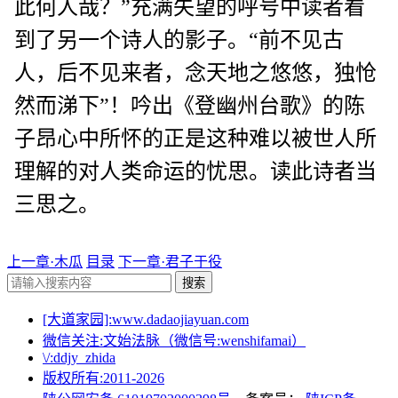
此何人哉？”充满失望的呼号中读者看
到了另一个诗人的影子。“前不见古
人，后不见来者，念天地之悠悠，独怆
然而涕下”！吟出《登幽州台歌》的陈
子昂心中所怀的正是这种难以被世人所
理解的对人类命运的忧思。读此诗者当
三思之。
上一章·木瓜
目录
下一章·君子于役
搜索
[大道家园]:www.dadaojiayuan.com
微信关注:文始法脉（微信号:wenshifamai）
\/:ddjy_zhida
版权所有:2011-
2026