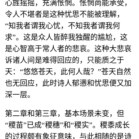
心旌摇摇，充满怅惘。怅惘尚能承受，
令人不堪者是这种忧思不能被理解，
“知我者谓我心忧，不知我者谓我何
求”。这是众人皆醉我独醒的尴尬，这
是心智高于常人者的悲哀。这种大悲哀
诉诸人间是难得回应的，只能质之于
天：“悠悠苍天，此何人哉？”苍天自然
也无回应，此时诗人郁懑和忧思便又加
深一层。
第二章和第三章，基本场景未变，但
“稷苗”已成“稷穗”和“稷实”。稷黍成长
的过程颇有象征意味，与此相随的是诗