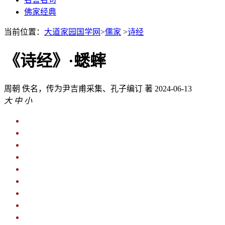
佛家经典
当前位置：
大道家园国学网
>
儒家
>
诗经
《诗经》·蟋蟀
周朝
佚名，传为尹吉甫采集、孔子编订 著
2024-06-13
大
中
小