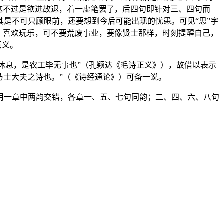
这不过是欲进故退，着一虚笔罢了，后四句即针对三、四句而
是不可只顾眼前，还要想到今后可能出现的忧患。可见“思”字
：喜欢玩乐，可不要荒废事业，要像贤士那样，时刻提醒自己，
意义。
车休息，是农工毕无事也”（孔颖达《毛诗正义》），故借以表示
乃士大夫之诗也。”（《诗经通论》）可备一说。
用一章中两韵交错，各章一、五、七句同韵；二、四、六、八句