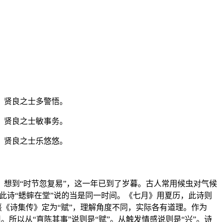
，贤良之士多警悟。
，贤良之士敏事务。
，贤良之士乐悠悠。
想到“时节忽复易”，这一年已到了岁暮。古人常用候虫对气候
与此诗“蟋蟀在堂”说的当是同一时间。《七月》用夏历，此诗则
熹《诗集传》定为“赋”，理解角度不同，实际各有道理。作为
所以从“直陈其事”说则是“赋”。从触发情感说则是“兴”。诗