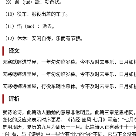
（9）蹶（jué）蹶：勤奋状。
（10）役车：服役出差的车子。
（11）慆（tāo）：逝去。
（12）休休：安闲自得，乐而有节貌。
译文
天寒蟋蟀进堂屋，一年匆匆临岁暮。今不及时去寻乐，日月如
天寒蟋蟀进堂屋，一年匆匆临岁暮。今不及时去寻乐，日月如
天寒蟋蟀进堂屋，行役车辆也息休。今不及时去寻乐，日月如
评析
就诗论诗，此篇劝人勤勉的意思非常明显。此篇三章意思相同
变化的反应来表示时序更易，《诗经·豳风·七月》写道：“七月
是用周历，夏历的九月为周历十一月。此篇诗人正有感于十一月
“兴”看，与《诗经》中一些含有“比”的“兴”不同，它与下文