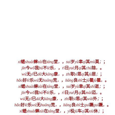
xī
蟋
shuài
蟀
zài
在
táng
堂
，
，
suì
岁
yù
聿
qí
其
mù
莫
；
；
jīn
今
wǒ
我
bú
不
lè
乐
，
，
rì
日
yuè
月
qí
其
chú
除
。
。
wú
无
yǐ
已
dà
大
kāng
康
，
，
zhí
职
sī
思
qí
其
jū
居
；
；
hǎo
好
lè
乐
wú
无
huāng
荒
，
，
liáng
良
shì
士
jù
瞿
jù
瞿
。
。
xī
蟋
shuài
蟀
zài
在
táng
堂
，
，
suì
岁
yù
聿
qí
其
shì
逝
；
；
jīn
今
wǒ
我
bú
不
lè
乐
，
，
rì
日
yuè
月
qí
其
mài
迈
。
。
wú
无
yǐ
已
dà
大
kāng
康
，
，
zhí
职
sī
思
qí
其
wài
外
；
；
hǎo
好
lè
乐
wú
无
huāng
荒
，
，
liáng
良
shì
士
guì
蹶
guì
蹶
。
。
xī
蟋
shuài
蟀
zài
在
táng
堂
，
，
yì
役
jū
车
qí
其
xiū
休
；
；