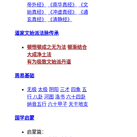
帝外经》
《南华真经》
《文
始真经》
《冲虚真经》
《通
玄真经》
《清静经》
道家文始派法脉传承
顿悟顿成之无为法
顿渐结合
大成净土法
有为极致文始派丹道
周易基础
无极
太极
阴阳
三才
四象
五
行
八卦
河图
洛书
六十四卦
纳音五行
六十甲子
天干地支
国学启蒙
启蒙篇：