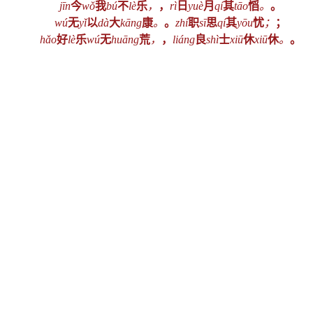
jīn
今
wǒ
我
bú
不
lè
乐
，
，
rì
日
yuè
月
qí
其
tāo
慆
。
。
wú
无
yǐ
以
dà
大
kāng
康
。
。
zhí
职
sī
思
qí
其
yōu
忧
；
；
hǎo
好
lè
乐
wú
无
huāng
荒
，
，
liáng
良
shì
士
xiū
休
xiū
休
。
。