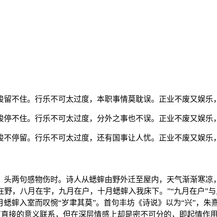
梭留不住。行乐不可太过度，本职事情莫耽误。正业不废又娱乐
梭停不住。行乐不可太过度，分外之事也不误。正业不废又娱乐
梭不停留。行乐不可太过度，还有国事让人忧。正业不废又娱乐
，头两句感物伤时。诗人从蟋蟀由野外迁至屋内，天气渐渐寒凉，
在野，八月在宇，九月在户，十月蟋蟀入我床下。”“九月在户”
蟋蟀入室而叹惋“岁聿其莫”。首句丰坊《诗说》以为“兴”，朱
没有直接的意义联系，但在深层情感上却是密不可分的，即起情作用。