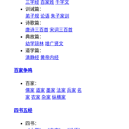
三字经
百家姓
千字文
训诫篇：
弟子规
论语
朱子家训
诗歌篇：
唐诗三百首
宋词三百首
典故篇：
幼学琼林
增广贤文
道学篇：
清静经
黄帝内经
百家争鸣
百家：
儒家
道家
墨家
法家
兵家
名
家
农家
杂家
纵横家
四书五经
四书：