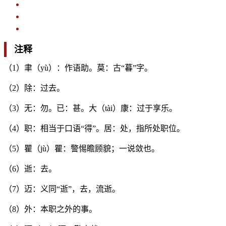
注释
（1）聿（yù）：作语助。莫：古“暮”字。
（2）除：过去。
（3）无：勿。已：甚。大（tài）康：过于享乐。
（4）职：相当于口语“得”。居：处，指所处职位。
（5）瞿（jù）瞿：警惕瞻顾貌；一说敛也。
（6）逝：去。
（7）迈：义同“逝”，去，流逝。
（8）外：本职之外的事。