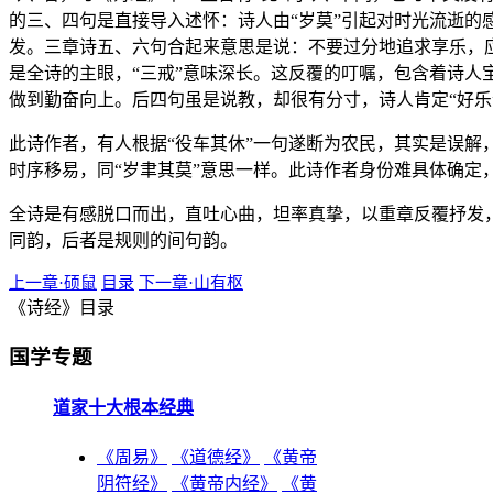
的三、四句是直接导入述怀：诗人由“岁莫”引起对时光流逝
发。三章诗五、六句合起来意思是说：不要过分地追求享乐，
是全诗的主眼，“三戒”意味深长。这反覆的叮嘱，包含着诗
做到勤奋向上。后四句虽是说教，却很有分寸，诗人肯定“好乐
此诗作者，有人根据“役车其休”一句遂断为农民，其实是误解
时序移易，同“岁聿其莫”意思一样。此诗作者身份难具体确定
全诗是有感脱口而出，直吐心曲，坦率真挚，以重章反覆抒发
同韵，后者是规则的间句韵。
上一章·硕鼠
目录
下一章·山有枢
《诗经》目录
国学专题
道家十大根本经典
《周易》
《道德经》
《黄帝
阴符经》
《黄帝内经》
《黄