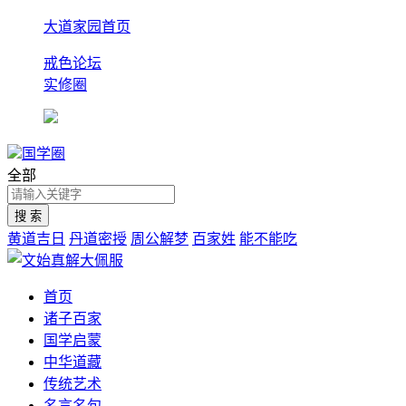
大道家园首页
戒色论坛
实修圈
国学圈
全部
黄道吉日
丹道密授
周公解梦
百家姓
能不能吃
首页
诸子百家
国学启蒙
中华道藏
传统艺术
名言名句