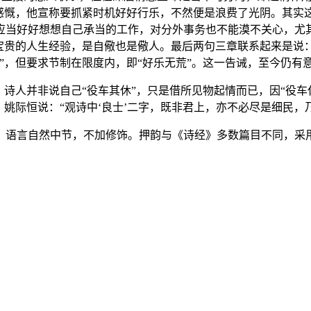
的感慨，他宣称要抓紧时机好好行乐，不然便是浪费了光阴。其实
应当好好想想自己承当的工作，对分外事务也不能漠不关心，尤其
人宝贵的人生经验，是自儆也是儆人。最后两句三章联系起来是说
”，但要求节制在限度内，即“好乐无荒”。这一告诫，至今仍有
，诗人并非说自己“役车其休”，只是借所见物起情而已，因“役
，姚际恒说：“观诗中‘良士’二字，既非君上，亦不必尽是细民，
，语言自然中节，不加修饰。押韵与《诗经》多数篇目不同，采